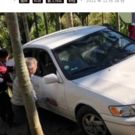
·
·
2022 年 12 月 28 日
國際
科技
藝文特區
財經