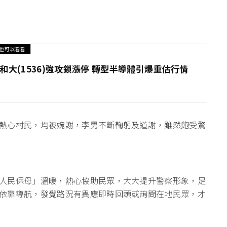
也可以看看
和大(1536)強攻鎖漲停 轉型半導體引爆重估行情
熱心村民，均被婉謝，李男不斷鞠躬及道謝，雖然飽受驚
人民保母」溫暖，熱心協助民眾，大大提升警察形象，足
依靠導航，發覺路況有異應即時回頭或詢問在地民眾，才