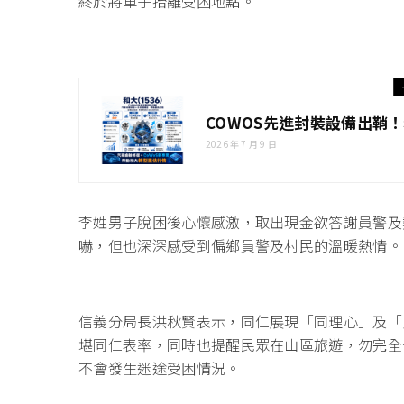
終於將車子抬離受困地點。
COWOS先進封裝設備出鞘！
2026 年 7 月 9 日
李姓男子脫困後心懷感激，取出現金欲答謝員警及
嚇，但也深深感受到偏鄉員警及村民的溫暖熱情。
信義分局長洪秋賢表示，同仁展現「同理心」及「
堪同仁表率，同時也提醒民眾在山區旅遊，勿完全
不會發生迷途受困情況。