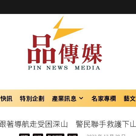
樂快訊
特別企劃
產業訊息
名家專欄
藝文
跟著導航走受困深山 警民聯手救護下