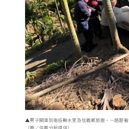
▲男子開車到南投縣水里及信義鄉旅遊，一路跟著
（圖／信義分局提供）