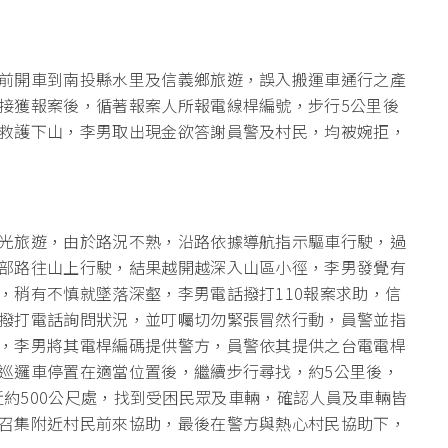
前開車到南投縣水里及信義鄉旅遊，誤入搬運車通行之產
接獲報案後，循著報案人所報電線桿編號，步行5公里後
救護下山，李男取出現金欲答謝員警及村民，均被婉拒，
光旅遊，由於路況不熟，沿路依據導航指示驅車行駛，過
部路往山上行駛，結果越開越深入山區小徑，李男發覺有
，稍有不慎就墜落深壑，李男電話撥打110報案求助，信
撥打電話詢問狀況，並叮囑切勿緊張冒然行動，員警並指
，李男將其電桿編碼提供警方，員警依其提供之台電電桿
巡邏車停置在適當位置後，繼續步行尋找，約5公里後，
號附近約500公尺處，找到受困民眾及車輛，確認人員及車輛皆
召集附近村民前來協助，最後在警方與熱心村民協助下，