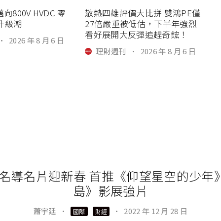
向800V HVDC 零
散熱四雄評價大比拼 雙鴻PE僅
升級潮
27倍嚴重被低估，下半年強烈
看好展開大反彈追趕奇鋐！
·
2026 年 8 月 6 日
理財週刊
·
2026 年 8 月 6 日
 名導名片迎新春 首推《仰望星空的少
島》影展強片
蕭宇廷
·
·
2022 年 12 月 28 日
國際
財經