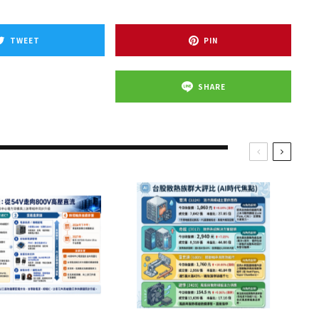
TWEET
PIN
SHARE