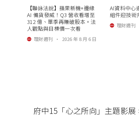
【聯詠法說】蘋果新機+邊緣
AI資料中心邁
AI 備貨發威！Q3 營收看增至
組件迎技術
312 億、單季再賺破股本。法
理財週刊
人觀點與目標價一次看
理財週刊
·
2026 年 8 月 6 日
府中15「心之所向」主題影展