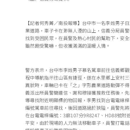
【記者何秀菁／南投報導】台中市一名李姓男子日
業道路，車子卡在渺無人湮的山上，信義分局員警
找到受困民眾，在員警及熱心村民的幫助下，安全
雖然飽受驚嚇，但收獲滿滿的溫暖人情。
警方表示，台中市李姓男子慕名駕車前往信義鄉觀
程中導航指示往山區有捷徑，遂在水里鄉上安村三
異狀時，車輛已卡在「之」字形農業道路動彈不得
義派出所員警簡連信、謝和穆接獲搜救任務後，先
導尋找附近明顯標的物回報，李男找到台電電線桿
編號駕車前往尋找，後因道路過於狹隘，員警先將
在台電電桿編號：3廍107分9R8247、HD88
平安，由於現場的人力無法移動車子，員警打電話