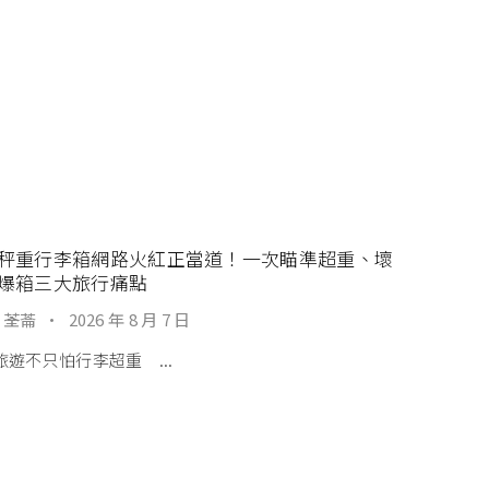
秤重行李箱網路火紅正當道！一次瞄準超重、壞
爆箱三大旅行痛點
 荃菕
·
2026 年 8 月 7 日
旅遊不只怕行李超重 ...