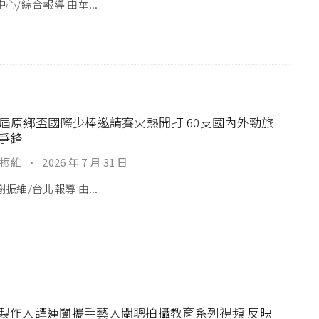
心/綜合報導 由華...
7屆原鄉盃國際少棒邀請賽火熱開打 60支國內外勁旅
爭鋒
振維
·
2026 年 7 月 31 日
振維/台北報導 由...
製作人譚運闓攜手藝人關聰拍攝教育系列視頻 反映