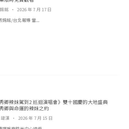
錫銘
·
2026 年 7 月 17 日
錫銘/台北報導 當...
秀卿辣妹駕到2 巡迴演唱會》雙十國慶的大地盛典
秀卿與命運的辣妹之約
 瑋漢
·
2026 年 7 月 15 日
傳媒娛樂時尚中心總編...