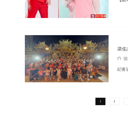
梁佑
張
記者張
1
2