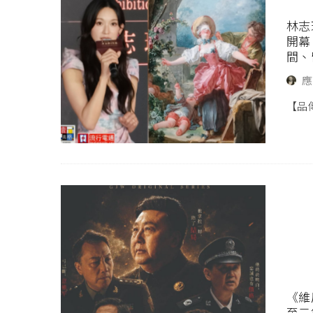
林志
開幕
間、
應
【品
《維
至二