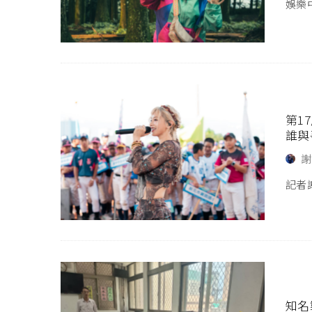
娛樂中
第1
誰與
謝
記者謝
知名