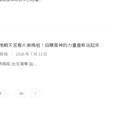
南朝天宮看片謝媽祖！自曝靠神的力量重新站起來
錫銘
·
2026 年 7 月 13 日
錫銘/台北報導 由...
3
...
161