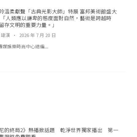
玲溫柔獻聲「古典光影大師」特展 富邦美術館盛大
 「人類應以謙卑的態度面對自然，藝術是跨越時
留存文明的重要力量。」
 瑋漢
·
2026 年 7 月 20 日
傳媒娛樂時尚中心總編...
尼的終局2》熱播掀話題 乾淨世界獨家播出 第一
集限時免費觀看