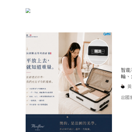
智能
輪、
黃
出國