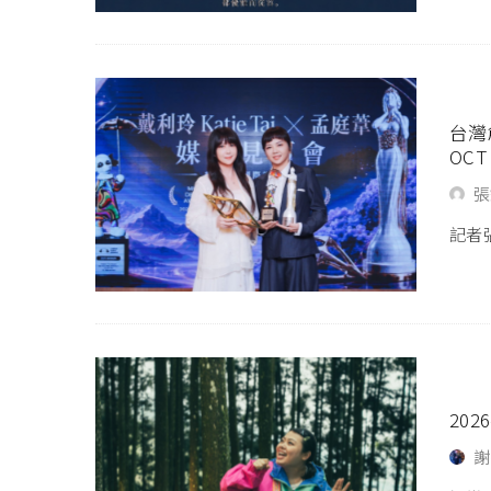
台灣
OC
張
記者張
20
謝