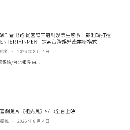
創作者出路 從國際三冠到娛樂生態系 戴利玲打造
T ENTERTAINMENT 探索台灣娛樂產業新模式
錫銘
·
2026 年 8 月 4 日
錫銘/台北報導 由...
26喜劇鬼片《祖先鬼》9/10全台上映！
振維
·
2026 年 8 月 4 日