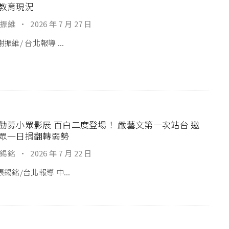
教育現況
振維
·
2026 年 7 月 27 日
振維/ 台北報導 ...
勸募小眾影展 百白二度登場！ 嚴藝文第一次站台 邀
眾一日捐翻轉弱勢
錫銘
·
2026 年 7 月 22 日
錫銘/台北報導 中...