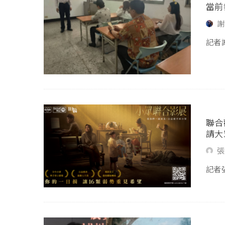
當前
謝
記者謝
聯合
請大
張
記者張