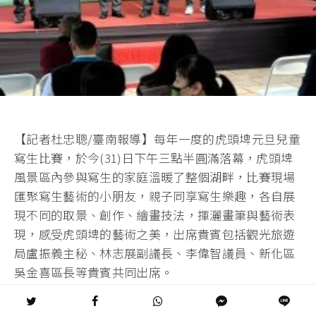
【記者杜忠聰/臺南報導】每年一度的虎頭埤元旦兒童
寫生比賽，於今(31)日下午三點半圓滿落幕，虎頭埤
風景區內參與寫生的家庭溫暖了整個湖畔，比賽現場
匯聚寫生藝術的小朋友，親子同享寫生樂趣，各自展
現不同的取景、創作、繪畫技法，揮灑畫筆與藝術表
現，感受虎頭埤的藝術之美，出席貴賓包括觀光旅遊
局盧振義主秘、林志展副議長、李偉智議員、新化區
吳金喜區長等貴賓共同出席。
觀旅局盧振義主秘致詞時表示，寫生比賽的意義，具
有傳承歷史悠久的傳統、孕育臺灣在地藝術領域人才