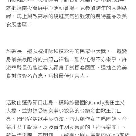
就抵達南投會展中心活動會場，見參加跨年的人潮絡
繹，馬上興致高昂的繞逛買氣強強滾的農特產品及美
食展售區。
許縣長一邊預祝排隊領摸彩券的民眾中大獎，一邊變
身最美最配合的拍照吉祥物，雖然忙得不亦樂乎，許
淑華縣長仍能從容大顯身手試擲套圈圈，還抽空為美
食攤位簽名留念，巧扮最佳代言人。
活動由選秀節目出身、橫跨綜藝圈的Cindy擔任主持
大樑，並邀請受男女老少歡迎的台語金曲歌王荒山
亮、國台客語歌手吳勇濱、潛力創作女主唱陸婷、音
樂才女王敏淳，以及青年朋友喜愛的「神棍樂團」、
新生代樂團「不明霧」，還有小朋友最愛的YOYO家族