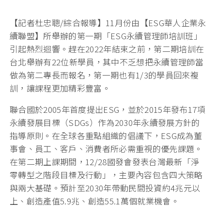
【記者杜忠聰/綜合報導】11月份由【ESG華人企業永
續聯盟】所舉辦的第一期「ESG永續管理師培訓班」
引起熱烈迴響。趕在2022年結束之前，第二期培訓在
台北舉辦有22位新學員，其中不乏想把永續管理師當
做為第二專長而報名，第一期也有1/3的學員回來複
訓，讓課程更加精彩豐富。
聯合國於2005年首度提出ESG，並於2015年發布17項
永續發展目標（SDGs）作為2030年永續發展方針的
指導原則。在全球各重點組織的倡議下，ESG成為董
事會、員工、客戶、消費者所必需重視的優先課題。
在第二期上課期間，12/28國發會發表台灣最新「淨
零轉型之階段目標及行動」，主要內容包含四大策略
與兩大基礎。預計至2030年帶動民間投資約4兆元以
上、創造產值5.9兆、創造55.1萬個就業機會。