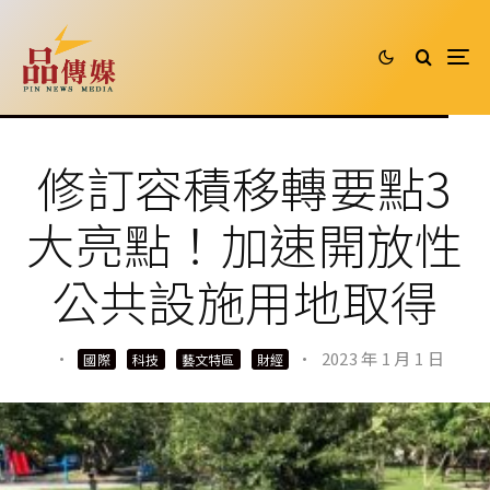
修訂容積移轉要點3
大亮點！加速開放性
公共設施用地取得
·
·
2023 年 1 月 1 日
國際
科技
藝文特區
財經