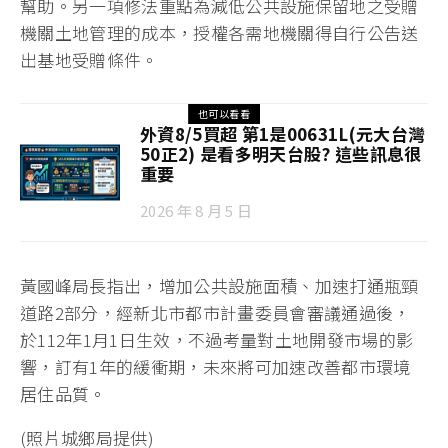
幫助。另一項修法重點為減低公共設施保留地之受贈
機關土地管理的成本，授權各需地機關得自行公告送
出基地受贈條件。
也可以看看
外資8/5買超 第1是00631L(元大台灣
50正2) 是看多明天台股? 這些訊息很
重要
2026 年 8 月 5 日
黃國峰局長指出，增加公共設施面積、加速打通瓶頸
道路2部分，經新北市都市計畫委員會審議通過後，
於112年1月1日生效，不過考量對土地開發市場的影
響，訂有1年的緩衝期，未來將可加速改善都市環境
居住品質。
(照片城鄉局提供)