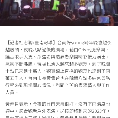
【記者杜忠聰/臺南報導】台南好young跨年晚會越夜
越熱鬧，夜晚八點過後的廣場，藉由Crispy脆樂團、
饒舌歌手大支、孫盛希與造夢者樂團精彩接力演出，
氣氛不斷沸騰，現場也湧入越來越多觀眾，到了晚間
十點已來到十萬人，觀賞線上直播的觀眾也達到了兩
萬五千人。台南市長黃偉哲也在晚間八點多結束公務
行程來到現場關心情況，慰問辛苦的表演藝人與工作
人員。
黃偉哲表示，今夜的台南天氣很好，沒有下雨溫度也
適中，適合觀看戶外表演，迎接即將到來的2023年。
目前廣場上已經人潮滿滿，黃偉哲非常開心看到台南