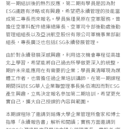
第一期結訓後的熱烈反應，第二期有學員是因為對
ESG議題有涉略或有興趣，希望把永續管理的技能當
成第二專長而來報名。學員吳瑾昊原在空軍服務，曾
擔任空軍料配件總庫總庫長、空軍司令部後勤處後勤
管理組組長以及亞洲航空股份有限公司軍機事業部副
組長，專長廣泛也包括ESG永續發展管理。
由於對永續發展深感興趣，利用這次機會專程從高雄
北上學習，希望能將自己過去所學做更深入的統整，
期許未來能應用在有需要的企業；學員黃清暉現為媒
體工作者，也曾擔任過企業培訓講師，在第一期課程
期間採訪ESG華人企業聯盟理事長吳佰鴻因而對ESG
產生興趣，立馬決定報名參加第二期培訓，希望更充
實自己，擴大自己授課的內容與範圍。
本期課程除了邀請到銘傳大學企業管理所詹家和博士
指導「永續報告書」解析和閱讀；實務方面邀請到