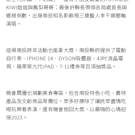
KIWI姐姐與鳳梨哥哥；最後許縣長帶領各局處首長與
鄉親倒數，出身南投知名影歌視三棲藝人李千娜壓軸
演唱。
這場南投跨年活動也能拿大獎，南投縣府提供了電動
自行車、IPHONE 14、DYSON吸塵器、43吋液晶電
視、蘋果第九代IPAD、7-11禮券等百項抽獎品。
晚會周邊也規劃美食專區，包含南投特色小吃、農特
產品及文創商品等攤位，眾多好康除了讓民眾盡情吃
喝玩樂看表演，還有機會抱回大獎，以最嗨的心情迎
接2023。