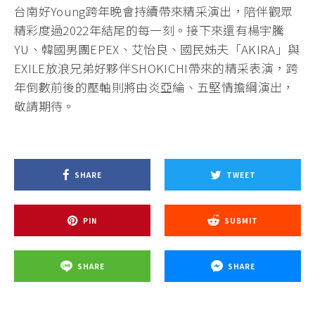
台南好Young跨年晚會持續帶來精采演出，陪伴觀眾
精彩度過2022年結尾的每一刻。接下來還有楊宇騰
YU、韓國男團EPEX、艾怡良、國民姊夫「AKIRA」與
EXILE放浪兄弟好夥伴SHOKICHI帶來的精采表演，跨
年倒數前後的壓軸則將由炎亞綸、五堅情擔綱演出，
敬請期待。
SHARE
TWEET
PIN
SUBMIT
SHARE
SHARE