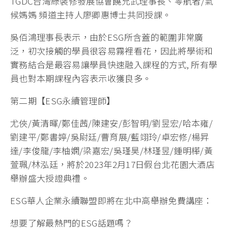
TGDC台灣綠裝修發展協會饒允武理事長、零航者/氣
候媽媽 頻道主持人廖卿惠博士共同授課。
吳佰鴻理事長表示，由於ESG所含蓋的範圍非常廣
泛，初次接觸的學員很容易霧裡看花，因此將學術和
實務結合是最容易讓學員快速融入課程的方式, 所有學
員也對本期課程內容表示收獲良多。
第二期【ESG永續管理師】
尤俠/黃清暉/鄭佳茜/陳建安/彭智明/劉昱宏/哈本雍/
劉建平/鄭書婷/吳尉廷/曹育展/藍翊玲/卓宏修/楊昇
達/李俊龍/李柚嫻/梁嘉宏/吳瑾昊/林瑾昱/鍾明樺/黃
萱珮/林泓廷，將於2023年2月17日假台北花園大酒店
舉辦盛大授證典禮。
ESG華人企業永續聯盟即將在北中高舉辦免費講座：
想要了解最熱門的ESG話題嗎？