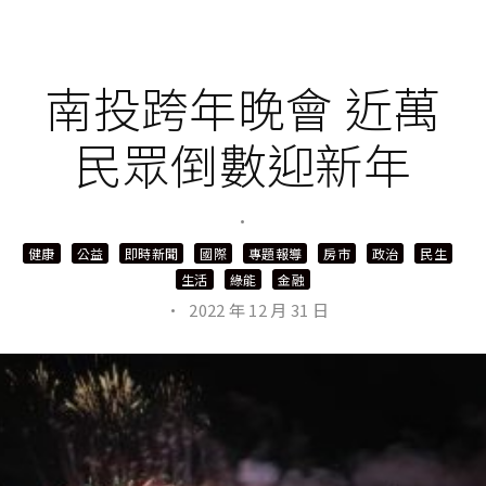
南投跨年晚會 近萬
民眾倒數迎新年
·
健康
公益
即時新聞
國際
專題報導
房市
政治
民生
生活
綠能
金融
·
2022 年 12 月 31 日