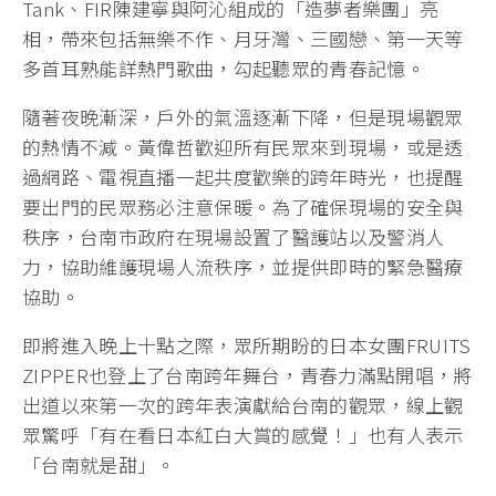
Tank、FIR陳建寧與阿沁組成的「造夢者樂團」亮
相，帶來包括無樂不作、月牙灣、三國戀、第一天等
多首耳熟能詳熱門歌曲，勾起聽眾的青春記憶。
隨著夜晚漸深，戶外的氣溫逐漸下降，但是現場觀眾
的熱情不減。黃偉哲歡迎所有民眾來到現場，或是透
過網路、電視直播一起共度歡樂的跨年時光，也提醒
要出門的民眾務必注意保暖。為了確保現場的安全與
秩序，台南市政府在現場設置了醫護站以及警消人
力，協助維護現場人流秩序，並提供即時的緊急醫療
協助。
即將進入晚上十點之際，眾所期盼的日本女團FRUITS
ZIPPER也登上了台南跨年舞台，青春力滿點開唱，將
出道以來第一次的跨年表演獻給台南的觀眾，線上觀
眾驚呼「有在看日本紅白大賞的感覺！」也有人表示
「台南就是甜」。