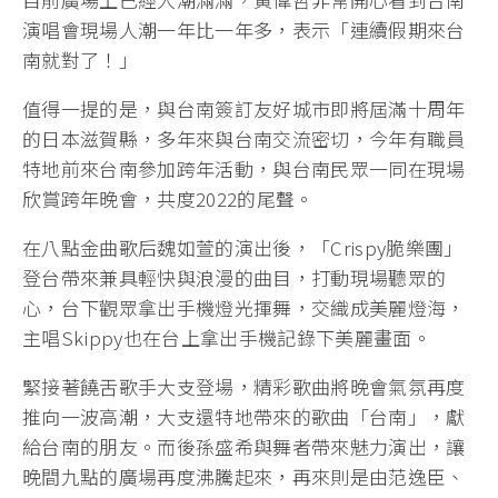
演唱會現場人潮一年比一年多，表示「連續假期來台
南就對了！」
值得一提的是，與台南簽訂友好城市即將屆滿十周年
的日本滋賀縣，多年來與台南交流密切，今年有職員
特地前來台南參加跨年活動，與台南民眾一同在現場
欣賞跨年晚會，共度2022的尾聲。
在八點金曲歌后魏如萱的演出後，「Crispy脆樂團」
登台帶來兼具輕快與浪漫的曲目，打動現場聽眾的
心，台下觀眾拿出手機燈光揮舞，交織成美麗燈海，
主唱Skippy也在台上拿出手機記錄下美麗畫面。
緊接著饒舌歌手大支登場，精彩歌曲將晚會氣氛再度
推向一波高潮，大支還特地帶來的歌曲「台南」，獻
給台南的朋友。而後孫盛希與舞者帶來魅力演出，讓
晚間九點的廣場再度沸騰起來，再來則是由范逸臣、