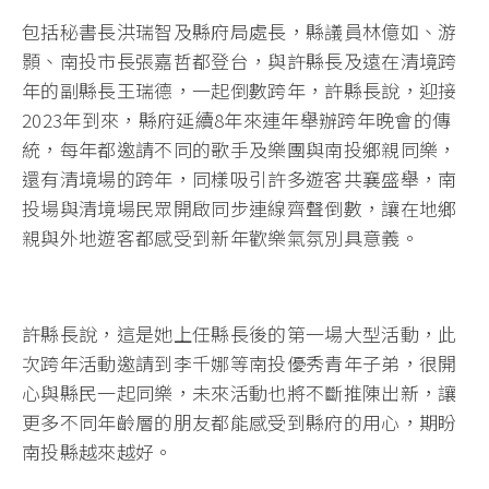
包括秘書長洪瑞智及縣府局處長，縣議員林億如、游
顥、南投市長張嘉哲都登台，與許縣長及遠在清境跨
年的副縣長王瑞德，一起倒數跨年，許縣長說，迎接
2023年到來，縣府延續8年來連年舉辦跨年晚會的傳
統，每年都邀請不同的歌手及樂團與南投鄉親同樂，
還有清境場的跨年，同樣吸引許多遊客共襄盛舉，南
投場與清境場民眾開啟同步連線齊聲倒數，讓在地鄉
親與外地遊客都感受到新年歡樂氣氛別具意義。
許縣長說，這是她上任縣長後的第一場大型活動，此
次跨年活動邀請到李千娜等南投優秀青年子弟，很開
心與縣民一起同樂，未來活動也將不斷推陳出新，讓
更多不同年齡層的朋友都能感受到縣府的用心，期盼
南投縣越來越好。