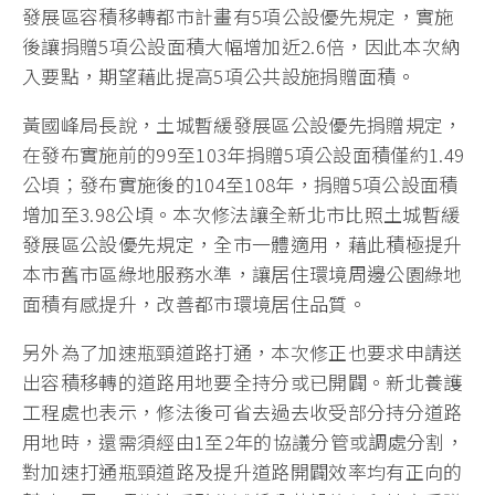
發展區容積移轉都市計畫有5項公設優先規定，實施
後讓捐贈5項公設面積大幅增加近2.6倍，因此本次納
入要點，期望藉此提高5項公共設施捐贈面積。
黃國峰局長說，土城暫緩發展區公設優先捐贈規定，
在發布實施前的99至103年捐贈5項公設面積僅約1.49
公頃；發布實施後的104至108年，捐贈5項公設面積
增加至3.98公頃。本次修法讓全新北市比照土城暫緩
發展區公設優先規定，全市一體適用，藉此積極提升
本市舊市區綠地服務水準，讓居住環境周邊公園綠地
面積有感提升，改善都市環境居住品質。
另外為了加速瓶頸道路打通，本次修正也要求申請送
出容積移轉的道路用地要全持分或已開闢。新北養護
工程處也表示，修法後可省去過去收受部分持分道路
用地時，還需須經由1至2年的協議分管或調處分割，
對加速打通瓶頸道路及提升道路開闢效率均有正向的