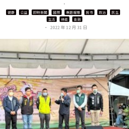
·
健康
公益
即時新聞
國際
專題報導
房市
政治
民生
生活
綠能
金融
·
2022 年 12 月 31 日