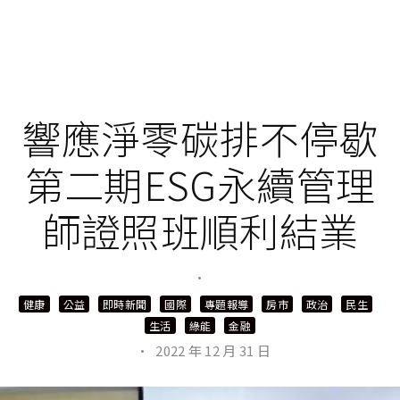
響應淨零碳排不停歇
第二期ESG永續管理
師證照班順利結業
·
健康
公益
即時新聞
國際
專題報導
房市
政治
民生
生活
綠能
金融
·
2022 年 12 月 31 日