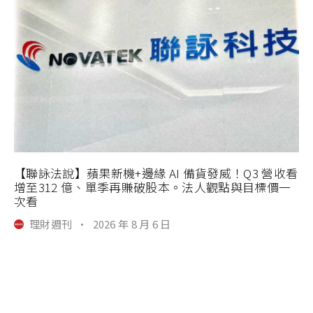
【聯詠法說】蘋果新機+邊緣 AI 備貨發威！Q3 營收看
增至312 億、單季再賺破股本。法人觀點與目標價一
次看
理財週刊
·
2026 年 8 月 6 日