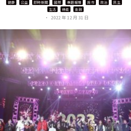
健康
公益
即時新聞
國際
專題報導
房市
政治
民生
生活
綠能
金融
·
2022 年 12 月 31 日