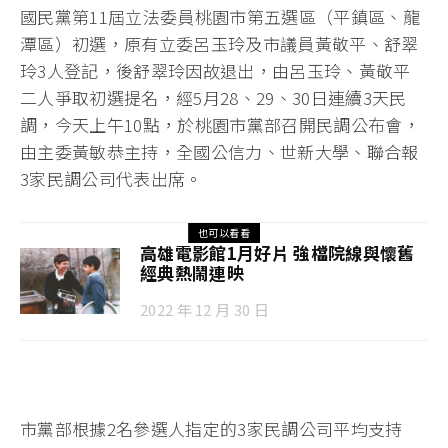
國民黨第11屆立法委員桃園市第五選區（平鎮區、龍
潭區）初選，原有立委呂玉玲及市議員黃敬平、舒翠
玲3人登記，後舒翠玲因故退出，由呂玉玲、黃敬平
二人爭取初選提名，經5月28、29、30日連續3天民
調，今天上午10點，於桃園市黨部召開民調公布會，
由主委黃敏恭主持，全國公信力、世新大學、聯合報
3家民調公司代表出席。
也可以看看
高雄電影館1月好片 強檔院線與懷舊
經典熱鬧連映
2022 年 12 月 30 日
市黨部根據2名參選人指定的3家民調公司平均支持