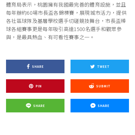
體育局表示，桃園擁有我國最完善的體育設施，並且
每年辦約60場市長盃各錦標賽，展現城市活力，提供
各社區球隊及基層學校選手切磋競技舞台，市長盃棒
球各組賽事更是每年吸引高達1500名選手和觀眾參
與，是最具熱血、有可看性賽事之一。
SHARE
TWEET
PIN
SUBMIT
SHARE
SHARE