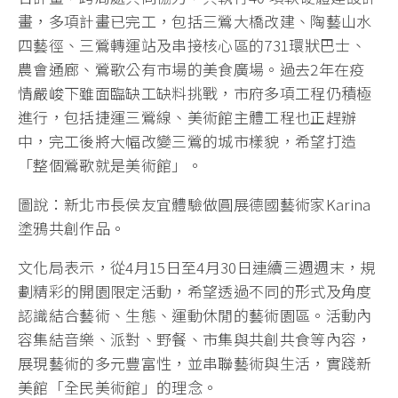
畫，多項計畫已完工，包括三鶯大橋改建、陶藝山水
四藝徑、三鶯轉運站及串接核心區的731環狀巴士、
農會通廊、鶯歌公有市場的美食廣場。過去2年在疫
情嚴峻下雖面臨缺工缺料挑戰，市府多項工程仍積極
進行，包括捷運三鶯線、美術館主體工程也正趕辦
中，完工後將大幅改變三鶯的城市樣貌，希望打造
「整個鶯歌就是美術館」。
圖說：新北市長侯友宜體驗做圓展德國藝術家Karina
塗鴉共創作品。
文化局表示，從4月15日至4月30日連續三週週末，規
劃精彩的開園限定活動，希望透過不同的形式及角度
認識結合藝術、生態、運動休閒的藝術園區。活動內
容集結音樂、派對、野餐、市集與共創共食等內容，
展現藝術的多元豐富性，並串聯藝術與生活，實踐新
美館「全民美術館」的理念。