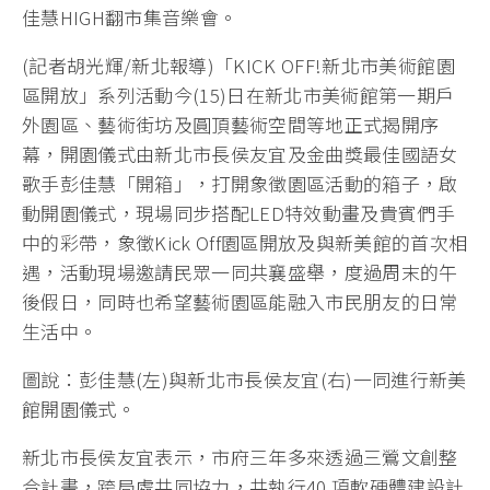
佳慧HIGH翻市集音樂會。
(記者胡光輝/新北報導)「KICK OFF!新北市美術館園
區開放」系列活動今(15)日在新北市美術館第一期戶
外園區、藝術街坊及圓頂藝術空間等地正式揭開序
幕，開園儀式由新北市長侯友宜及金曲獎最佳國語女
歌手彭佳慧「開箱」，打開象徵園區活動的箱子，啟
動開園儀式，現場同步搭配LED特效動畫及貴賓們手
中的彩帶，象徵Kick Off園區開放及與新美館的首次相
遇，活動現場邀請民眾一同共襄盛舉，度過周末的午
後假日，同時也希望藝術園區能融入市民朋友的日常
生活中。
圖說：彭佳慧(左)與新北市長侯友宜(右)一同進行新美
館開園儀式。
新北市長侯友宜表示，市府三年多來透過三鶯文創整
合計畫，跨局處共同協力，共執行40 項軟硬體建設計