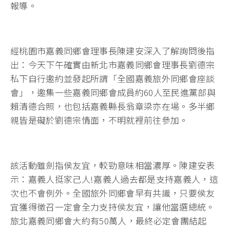
報導。
經桃園市嘉義同鄉會理事長陳建安深入了解詢問後指
出：今天下午確實由新北市嘉義同鄉會理事長劉德宗
私下自行邀約並發起所謂「全國嘉義旅外同鄉會座談
會」，邀集一些嘉義同鄉會成員約60人至民進黨部與
賴清德合照，也包括嘉義縣長翁章梁亦在場。多半鄉
親皆是礙於劉德宗情面，不明就裡前往參加。
該活動雖劍指侯友宜，較勁意味相當濃厚。陳建安表
示：嘉義人挺家己人!嘉義人過去都是支持嘉義人，這
次也不會例外。全國旅外同鄉會早有共識，只要侯友
宜獲得徵召一定會全力支持侯友宜，讓他當選總統。
旅北嘉義同鄉會大約有50萬人，最終必定會團結起