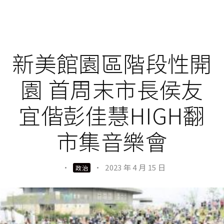
新美館園區階段性開
園 首周末市長侯友
宜偕彭佳慧HIGH翻
市集音樂會
·
·
2023 年 4 月 15 日
政治