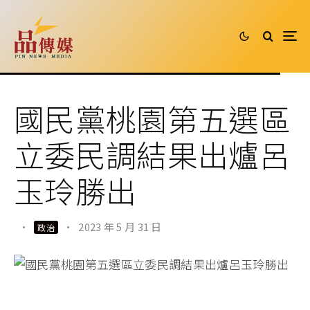
國民黨桃園第五選區
立委民調結果出爐呂
玉玲勝出
·
·
2023 年 5 月 31 日
政治