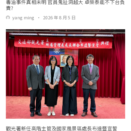
毒油事件真相未明 官員鬼扯洞越大 卓榮泰能不下台負
責?
yang ming
·
2026 年 8 月 5 日
觀光署新任高階主管及國家風景區處長布達暨宣誓