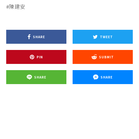
#陳建安
SHARE
TWEET
PIN
SUBMIT
SHARE
SHARE