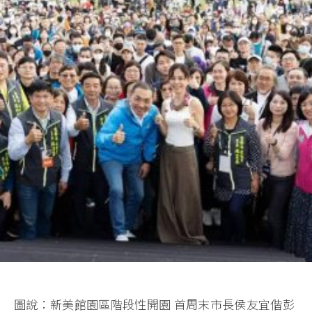
圖說：新美館園區階段性開園 首周末市長侯友宜偕彭