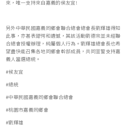
來，唯一支持來自嘉義的侯友宜!
另外中華民國嘉義同鄉會聯合總會總會長劉輝雄得知
此事，亦甚表錯愕和遺憾，其該活動劉德宗並未經聯
合總會授權辦理，純屬個人行為。劉輝雄總會長也希
望盡快能召集各地同鄉會幹部成員，共同宣誓支持嘉
義人當選總統。
#候友宜
#總統
#中華民國嘉義同鄉會聯合總會
#桃園市嘉義同鄉會
#劉輝雄