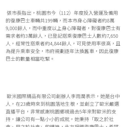
張市長指出，桃園市今（112）年度投入營運及備用
的復康巴士車輛共199輛，而本市身心障礙者約8萬
9,000餘人，而中重度以上身心障礙者，對復康巴士有
需求者約3萬餘人，已登記搭乘復康巴士人數約7,650
人，經常性搭乘者約4,844餘人，可見使用率很高，且
為提升乘車安全，市府規劃逐年汰換舊車，因此復康
巴士的數量相當吃緊。
歐米國際精品有限公司創辦人李雨潤表示，她是台中
人，在23歲時來到桃園落地生根，並創立了歐米嚴選
直播平台，非常感謝桃園鄉親過去5年來對歐米的支
持，讓公司有一點小小的成就，她秉持「取之於社
會、用之於社會」的精神，此次捐贈復康巴士，希望