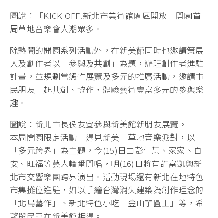
圖說：「KICK OFF!新北市美術館園區開放」開園首
周草地音樂會人潮眾多。
除熱鬧的開園系列活動外，在新美館同時也邀請策展
人及創作者以「參與及共創」為題，辦理創作者進駐
計畫，並規劃常態性展覽及多元的推廣活動，邀請市
民朋友一起共創、協作，體驗藝術豐富多元的參與樂
趣。
圖說：新北市長侯友宜參與新美館新朋友展覽。
本周開園限定活動「遇見新美」草地音樂派對，以
「多元跨界」為主題，今(15)日由彭佳慧、家家、白
安、旺福等藝人輪番開唱，明(16)日將有許富凱與新
北市交響樂團跨界演出。活動現場還有新北在地特色
市集攤位進駐，如以手繪台灣消失建築為創作理念的
「北島藝作」、新北特色小吃「金山芋圓王」等，希
望與民眾在新美館相遇。