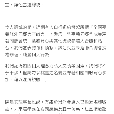
宜，讓他當選總統。
令人遺憾的是，近期有人自行邀約發起所謂「全國嘉
義旅外同鄉會座談會」，邀集一些嘉義同鄉會成員穿
著同鄉會統一製發背心與其他總統參選人合照和站
台，我們甚表錯愕和憤怒，該活動並未經聯合總會授
權辦理，純屬個人行為。
我們認為如因個人理念或私人交情等因素，我們將不
予干涉！但請勿以桃嘉之名義並穿著相關制服背心參
加，藉以混淆視聽。」
陳建安理事長也說，有鑑於另外參選人已透過媒體喊
話，未來選舉要在嘉義贏侯友宜十萬票，也直接激起