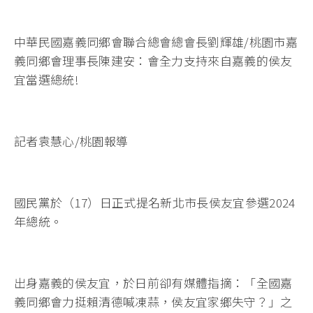
中華民國嘉義同鄉會聯合總會總會長劉輝雄/桃園市嘉
義同鄉會理事長陳建安：會全力支持來自嘉義的侯友
宜當選總統!
記者袁慧心/桃園報導
國民黨於（17）日正式提名新北市長侯友宜參選2024
年總統。
出身嘉義的侯友宜，於日前卻有媒體指摘：「全國嘉
義同鄉會力挺賴清德喊凍蒜，侯友宜家鄉失守？」之