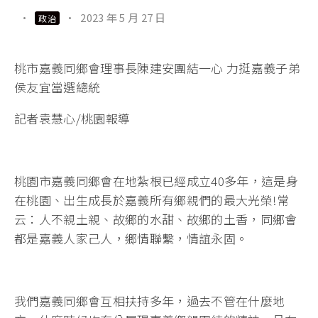
·
·
2023 年 5 月 27 日
政治
桃市嘉義同鄉會理事長陳建安團結一心 力挺嘉義子弟
侯友宜當選總統
記者袁慧心/桃園報導
桃園市嘉義同鄉會在地紮根已經成立40多年，這是身
在桃園、出生成長於嘉義所有鄉親們的最大光榮!常
云：人不親土親、故鄉的水甜、故鄉的土香，同鄉會
都是嘉義人家己人，鄉情聯繫，情誼永固。
我們嘉義同鄉會互相扶持多年，過去不管在什麼地