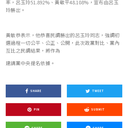
率，呂玉玲51.892%、黃敬平48.108%，宣布由呂玉
玲勝出。
黃敏恭表示，他恭喜民調勝出的呂玉玲同志，強調初
選過程一切公平、公正、公開，此次政黨對比、黨內
互比之民調結果，將作為
建請黨中央提名依據。
SHARE
TWEET
PIN
SUBMIT
SHARE
SHARE