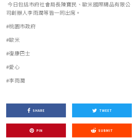
今日包括市府社會局長陳寶民、歐米國際精品有限公
司創辦人李雨潤等皆一同出席。
#桃園市政府
#歐米
#復康巴士
#愛心
#李雨潤
SHARE
TWEET
PIN
SUBMIT