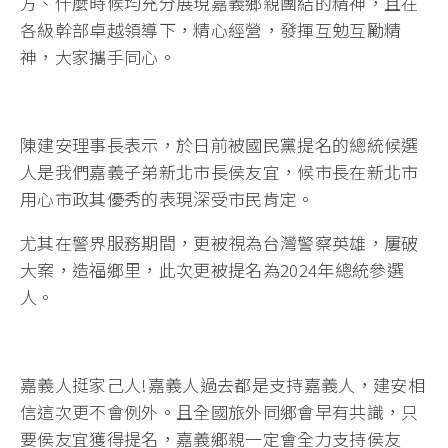
方、什麼時候均充分展現嘉義鄉親團結的精神，且在
各級幹部卓越領導下，精心經營，發揮互勉互勵精
神，大家攜手同心。
陳建安理事長表示，於日前被國民黨提名的總統候選
人是我們嘉義子弟新北市長侯友宜，候市長在新北市
用心市政其優秀的表現深受市民肯定。
尤其在警界服務期間，更被視為台灣警察英雄，屢破
大案，造福鄉里，此次更被提名為2024年總統參選
人。
嘉義人挺家己人!嘉義人過去都是支持嘉義人，建安相
信這次更不會例外。且全國旅外同鄉會早有共識，只
要侯友宜獲得提名，嘉義鄉親一定會全力支持侯友