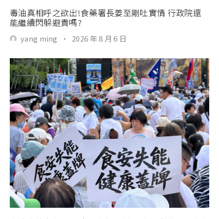
毒油真相呼之欲出!食藥署長姜至剛吐實情 行政院還
能繼續閃躲避責嗎?
yang ming
·
2026 年 8 月 6 日