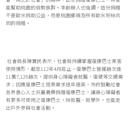
能幫助桃園的弱勢族群。李創辦人也強調，這份捐贈
不是歐米捐助公益，而是桃園鄉親及所有歐米粉絲共
同的捐贈。
社會局長陳寶民表示，社會局持續掌握復康巴士乘客
使用情形，截至112年4月底止，復康巴士營運趟次達
11萬7,129趟次，提供身心障礙者就醫、復健等交通需
求；因應復康巴士搭乘需求逐年提高，市府鼓勵社會
各界善心人士共襄義舉捐贈復康巴士，讓身心障礙者
有更多可使用之復康巴士，除就醫、就學外，也能走
出戶外參與社會活動。