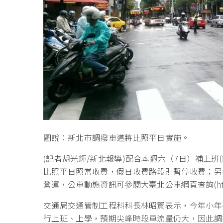
圖說：新北市調撥車道將比照平日實施。
(記者胡光輝/新北報導)配合本週六（7日）補上
比照平日照常收費，假日收費路段則暫停收費；另
營運，公車動態資訊可參閱大臺北公車網頁查詢(https://e
交通局交通管制工程科科長林昭賢表示，今年小年夜
行上班、上學，預期尖峰時段車流量仍大，因此調