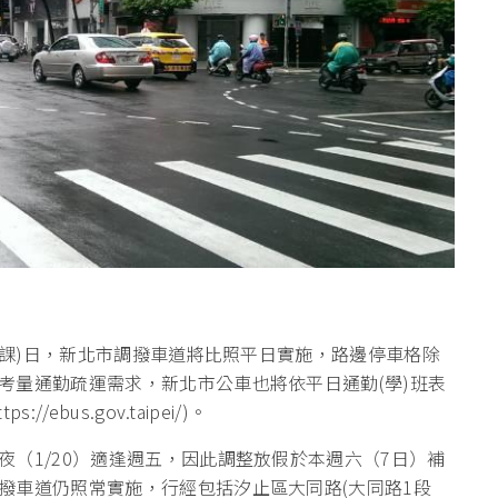
班(課)日，新北市調撥車道將比照平日實施，路邊停車格除
考量通勤疏運需求，新北市公車也將依平日通勤(學)班表
bus.gov.taipei/)。
（1/20）適逢週五，因此調整放假於本週六（7日）補
撥車道仍照常實施，行經包括汐止區大同路(大同路1段