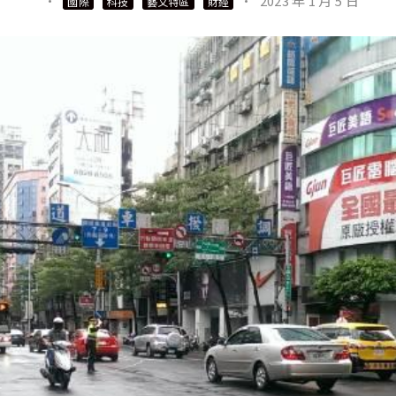
·
·
2023 年 1 月 5 日
國際
科技
藝文特區
財經