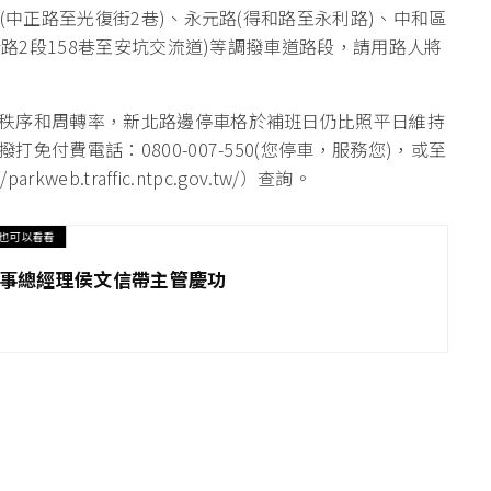
(中正路至光復街2巷)、永元路(得和路至永利路)、中和區
康路2段158巷至安坑交流道)等調撥車道路段，請用路人將
秩序和周轉率，新北路邊停車格於補班日仍比照平日維持
付費電話：0800-007-550(您停車，服務您)，或至
b.traffic.ntpc.gov.tw/）查詢。
也可以看看
 董事總經理侯文信帶主管慶功