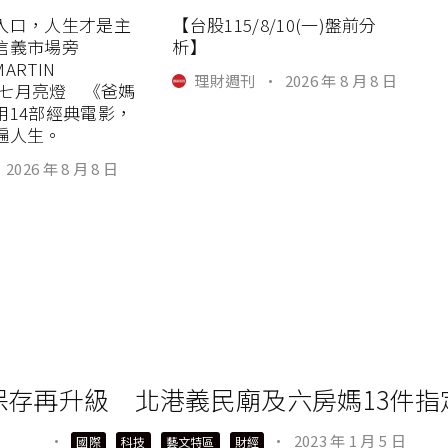
入口，人生才是主
【台股115/8/10(一)盤前分
信義市場旁
析】
MARTIN
理財週刊
·
2026 年 8 月 8 日
R」七月亮燈 《爸媽
用14部經典電影，
遍人生。
2026 年 8 月 8 日
保存再升級 北港義民廟及六房媽13件指
·
·
2023 年 1 月 5 日
國際
科技
藝文特區
財經