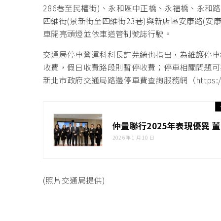
286巷至民權街)、永和區中正橋、永福橋、永和路
四維街(景新街至四維街23巷)與新店區安康路(安
車開亮頭燈並依車道管制號誌行駛。
交通局停車營運科科長許芫綺也指出，為維護停車
收費，假日收費路段則暫停收費；停車相關問題可撥打免
新北市政府交通局路邊停車費查詢服務網（https://parkwe
仲量聯行2025年表現優異
2026 年 1 月 10 日
(照片交通局提供)