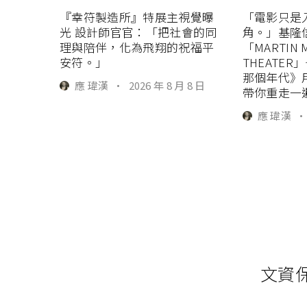
『幸符製造所』特展主視覺曝
「電影只是
光 設計師官官：「把社會的同
角。」基隆
理與陪伴，化為飛翔的祝福平
「MARTIN 
安符。」
THEATE
那個年代》
應 瑋漢
·
2026 年 8 月 8 日
帶你重走一
應 瑋漢
·
文資