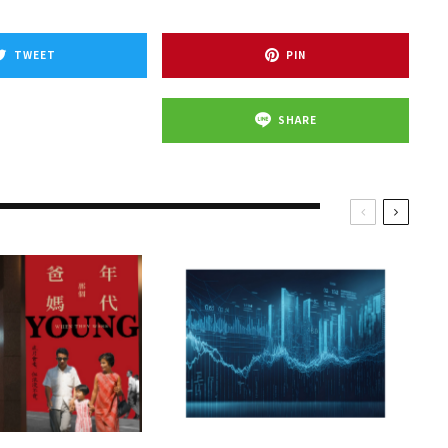
TWEET
PIN
SHARE