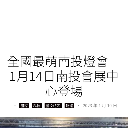
全國最萌南投燈會
1月14日南投會展中
心登場
·
·
2023 年 1 月 10 日
國際
科技
藝文特區
財經