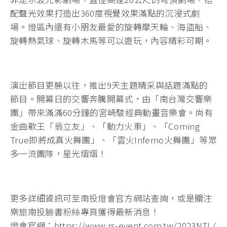
配聲光效果打造出360度視覺效果滿點的沉浸式劇
場。燈區內還有小朋友最愛的旋轉摩天輪、海盜船、
旋轉熱氣球、旋轉木馬等可以遊玩，內容精彩可期。
演出節目更勝以往，推出9天主題精采與話題滿點的
節目。開幕日的交響奔騰開幕式，由「南台灣交響樂
團」帶來滿滿60分鐘的宮崎駿經典動畫音樂會。尚有
金曲歌王「翁立友」、「動力火車」、「Coming
True即將成真火舞團」、「雲火Inferno火舞團」等眾
多一流團隊，星光熠熠！
更多詳細資訊可至南投燈會官方網站查詢，或是關注
樂旅南投臉書粉絲專頁獲得最新消息！
燈會官網：https://www.rs-event.com.tw/2023NTL/