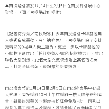
▲南投燈會將於1月14日至2月5日在南投縣會展中心
登場。（圖／南投縣政府提供）
【記者何秀菁／南投報導】去年南投燈會卡娜赫拉無
人機秀造成轟動，今年適逢兔年，南投縣府除了安排
更精彩的9場無人機主題秀，更進一步以卡娜赫拉的
小動物IP創作出「粉紅兔兔&P助的招財神力」，推出
聯名大型副燈、12個大型充氣偶燈及上萬個聯名商
品，打造全國最萌、最粉嫩的新春燈會。
南投燈會將於1月14日至2月5日在南投縣會展中心盛
大登場，南投縣府10日上午在縣府一樓大廳舉辦記者
會，縣長許淑華與卡娜赫拉粉紅兔兔及P助一同秀出
燈會兔年主燈造型及提燈，邀請全國民眾春節期間到