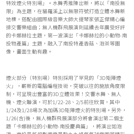
特效煙火特別場」。水舞秀推陳出新，將以「南投無
限」為主題，在貓羅溪上以無限符號打造立體水舞新
地標，搭配由國際級音樂大師大提琴家張正傑精心編
排交響樂組曲；無人機群飛展演則延續去年廣受好評
的卡娜赫拉主題，第一波演出「卡娜赫拉的小動物-南
投物產篇」主題，融入了南投特產香菇、泡茶等圖
像，畫面生動有趣。
煙火部分（特別場）特別採用了罕見的「3D矩陣煙
火」，嶄新的電腦編程技術，突破以往的施放角度限
制，可呈現出豐富的3D立體效果！交響水舞、無人
機、煙火聯演，可於1/22-28、2/5前往欣賞，其中
1/24及1/28場次為加碼3D矩陣煙火的特別場。另外，
1/26(含)後，無人機群飛展演部分將會演出第二個主
題「卡娜赫拉的小動物-南投慶典篇」，將演出如泡