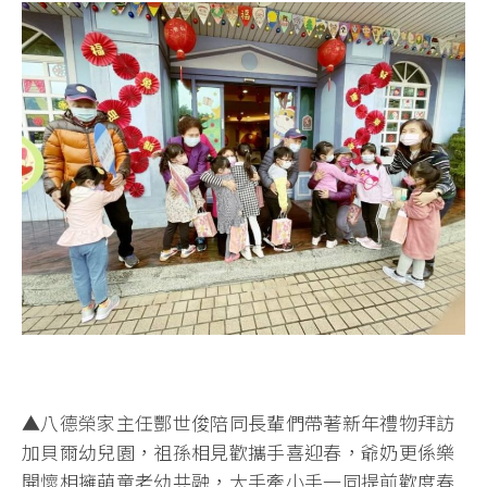
▲八德榮家主任酆世俊陪同長輩們帶著新年禮物拜訪
加貝爾幼兒園，祖孫相見歡攜手喜迎春，爺奶更係樂
開懷相擁萌童老幼共融，大手牽小手一同提前歡度春