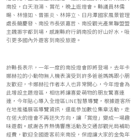
南投，白天泡湯、賞花，晚上逛燈會。縣議員林儒
暘、林憶如、曾振炎、林婷立、日月潭國家風景管理
處長簡慶發、南投市長張嘉哲、南投觀光產業聯盟盟
主魏振宇都到場，感謝縣府行銷南投的好山好水，吸
引更多國內外遊客到南投旅遊。
許縣長表示，一年一度的南投燈會即將登場，去年卡
娜赫拉的小動物無人機表演受到許多爸爸媽媽跟小朋
友歡迎，卡娜赫拉作者本人也非常開心，今年燈會為
此增設主題燈區，相信將讓喜愛萌物的朋友驚喜連
連，今年貼心導入全燈區LINE智慧導覽，根據遊客所
在地推播展區導覽資訊，還能參加數位集章活動，走
在偌大的燈會不再迷失方向，讓「賞燈」變成一場趣
味遊戲。感謝各界熱情響應活動及交通部觀光局補助
經費，歡迎全國遊客前來南投，保證讓大家的金兔年