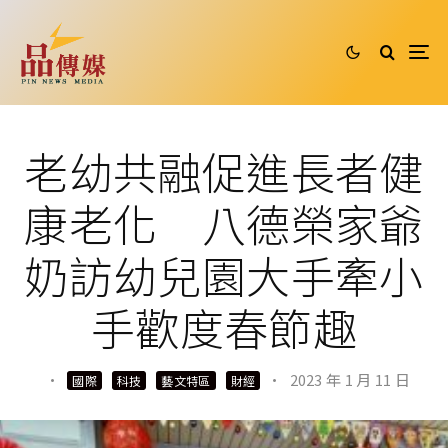
老幼共融促進長者健
康老化 八德榮家爺
奶訪幼兒園大手牽小
手歡度春節趣
·
·
2023 年 1 月 11 日
國際
科技
藝文特區
財經