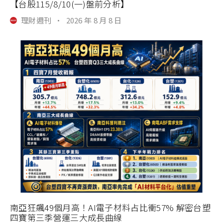
【台股115/8/10(一)盤前分析】
理財週刊
·
2026 年 8 月 8 日
南亞狂飆49個月高！AI電子材料占比衝57% 解密台塑
四寶第三季營運三大成長曲線