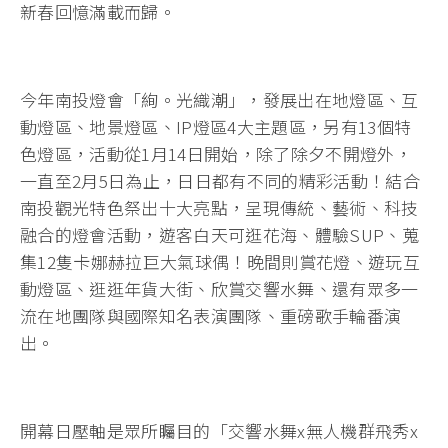
新春回憶滿載而歸。
今年南投燈會「絢。光織潮」，發展出在地燈區、互
動燈區、地景燈區、IP燈區4大主題區，另有13個特
色燈區，活動從1月14日開始，除了除夕不開燈外，
一直至2月5日為止，日日都有不同的精彩活動！結合
南投觀光特色祭出十大亮點，呈現傳統、藝術、科技
融合的燈會活動，遊客白天可逛花海、體驗SUP、蒐
集12隻卡娜赫拉巨大氣球偶！晚間則賞花燈、遊玩互
動燈區、逛逛年貨大街、欣賞交響水舞、還有眾多一
流在地團隊與國際知名表演團隊、重磅歌手輪番演
出。
開幕日壓軸是眾所矚目的「交響水舞x無人機群飛秀x