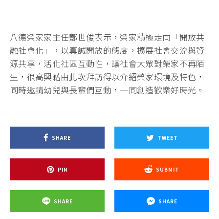
八德榮家家主任酆世俊表示，榮家積極走向「開放共
融社會化」，以真誠開放的態度，擴展社會交流與資
源共享，活化社區互動性，讓社會大眾對榮家不再陌
生，很高興藉由此次拜訪得以介紹榮家環境及特色，
同時邀請幼兒與長輩們互動，一同創造歡樂好時光。
SHARE
TWEET
PIN
SUBMIT
SHARE
SHARE