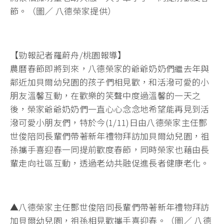
節。（圖／ 八德榮家提供）
【勁報記者羅蔚舟/桃園報導】
農曆春節即將到來，八德榮家的爺爺奶奶們繼去年與
鄰近加貝爾幼兒園的孩子們相見歡，和活潑可愛的小
朋友溫馨互動，在歡樂的笑聲中度過溫馨的一天之
後，榮家爺爺奶奶們一直心心念念地希望能再見到活
潑可愛小朋友們，特於今(1/11)日由八德榮家主任酆
世俊陪同長輩們帶著新年禮物拜訪加貝爾幼兒園，祖
孫攜手喜迎春一同提前歡度春節，同時榮家也藉由長
輩走向社區互動，透過老幼共融促進長者健康老化。
▲八德榮家主任酆世俊陪同長輩們帶著新年禮物拜訪
加貝爾幼兒園，祖孫相見歡攜手喜迎春。（圖／ 八德