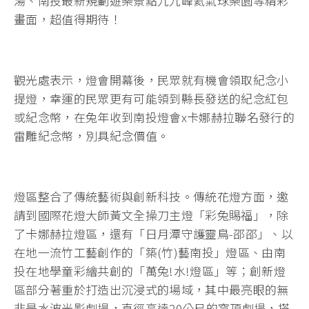
湯、南投最新規劃遊樂景點九九峰氦氣球樂園等精彩
畫面，超值得期待！
觀光處表示，燈會開幕後，民眾就有機會領取紀念小
提燈，幸運的民眾更有可能領到縣長發送的紀念紅包
或紀念幣，在兔年收到南投燈會x卡娜赫拉聯名發行的
雷雕紀念幣，別具紀念價值。
燈區整合了傳統藝術與創新科技。傳統花燈方面，邀
請到國際花燈大師黃文全操刀主燈「彩兔賜福」，除
了卡娜赫拉燈區，還有「日月潭守護靈鳥-邵邵」、以
在地一流竹工藝創作的「築(竹)藝南投」燈區、由南
投在地學童彩繪共創的「萬兔!水!燈區」等；創新燈
區部分著重於打造出沉浸式的場域，其中最亮眼的無
非是水波光影劇場，直徑高達20公尺的穹頂劇場，搭