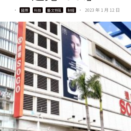
·
·
2023 年 1 月 12 日
國際
科技
藝文特區
財經