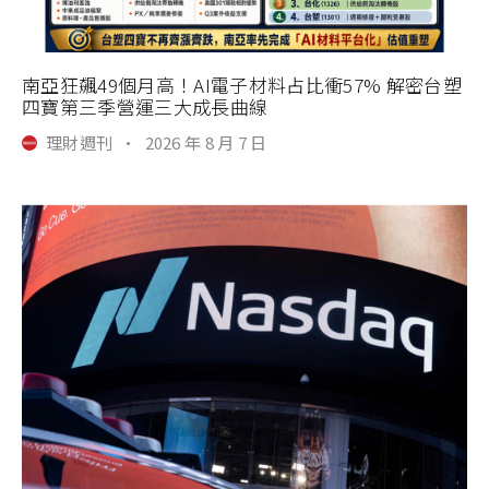
南亞狂飆49個月高！AI電子材料占比衝57% 解密台塑
四寶第三季營運三大成長曲線
理財週刊
·
2026 年 8 月 7 日