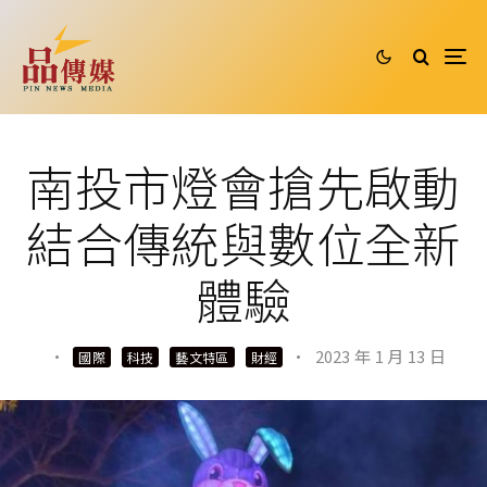
南投市燈會搶先啟動
結合傳統與數位全新
體驗
·
·
2023 年 1 月 13 日
國際
科技
藝文特區
財經