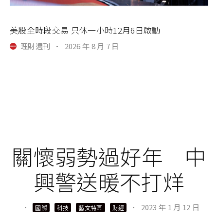
美股全時段交易 只休一小時12月6日啟動
理財週刊
·
2026 年 8 月 7 日
關懷弱勢過好年 中
興警送暖不打烊
·
·
2023 年 1 月 12 日
國際
科技
藝文特區
財經