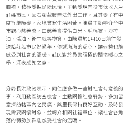
胸襟，積極發掘民隱民情，主動發現南投市低收入戶
莊姓市民，因右腳截肢無法外出工作，且其妻子有中
度智能障礙，家境貧寒生活困苦。陳員主動轉介台中
市觀心慈善會，由慈善會提供白米、毛棉被、沙拉
油、醬油、衛生紙等物資，由陳員於1月10日前往發
送給莊姓市民好過年，傳遞滿滿的愛心，讓弱勢也能
感受到社會的溫暖。莊民對於員警積極的關懷暖心之
舉，深表感謝之意。
分局長洪政崴表示，同仁應多做一些對社會有意義的
事，利用勤區訪查機會，主動關懷社會弱勢，多加留
意探訪轄區內之民瘼，與里長保持良好互動，及時發
現需要關懷對象，並轉介相關社福單位，讓社會各角
落的弱勢族群能感受社會的溫暖。