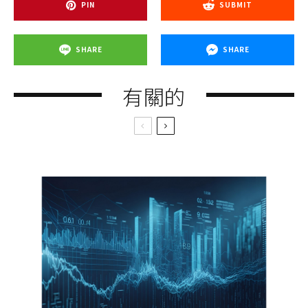
PIN
SUBMIT
SHARE
SHARE
有關的