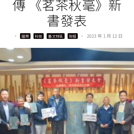
傳 《茗茶秋毫》新
書發表
·
·
2023 年 1 月 12 日
國際
科技
藝文特區
財經