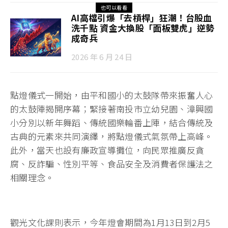
也可以看看
AI高檔引爆「去槓桿」狂潮！台股血
洗千點 資金大換股「面板雙虎」逆勢
成奇兵
2026 年 6 月 24 日
點燈儀式一開始，由平和國小的太鼓隊帶來振奮人心
的太鼓陣揭開序幕；緊接著南投市立幼兒園、漳興國
小分別以新年舞蹈、傳統國樂輪番上陣，結合傳統及
古典的元素來共同演繹，將點燈儀式氣氛帶上高峰。
此外，當天也設有廉政宣導攤位，向民眾推廣反貪
腐、反詐騙、性別平等、食品安全及消費者保護法之
相關理念。
觀光文化課則表示，今年燈會期間為1月13日到2月5