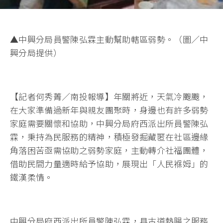
▲中興分局員警陳弘霖主動幫助轄區弱勢。（圖／中
興分局提供）
【記者何秀菁／南投報導】年關將近，天氣冷颼颼，
在大家準備過新年與親友團聚時，身邊也有許多弱勢
家庭需要關懷和協助，中興分局府西派出所員警陳弘
霖，秉持為民服務的精神，積極發掘藏匿在社區邊緣
角落困苦亟需協助之弱勢家庭，主動轉介社福團體，
借助民間力量適時給予協助，展現出「人民褓姆」的
鐵漢柔情。
中興分局府西派出所員警陳弘霖，具古道熱腸之服務