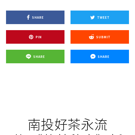
SHARE
TWEET
PIN
SUBMIT
SHARE
SHARE
南投好茶永流