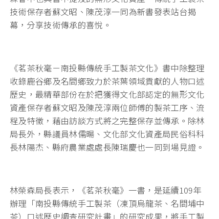
技術保存者蘇文昭、陳茂淳一同為新書發表站台揭
幕，分享技術傳承的喜悅。
《茗茶秋毫－南投縣傳統手工製茶文化》書中除整理
收錄鹿谷鄉及名間鄉致力於茶葉領域貢獻的人物口述
歷史，最精華部份在於把獲得文化部認定的無形文化
資產保存者蘇文昭及陳茂淳兩位師傅的製茶工序、流
程及特徵，藉由訪談方式將之完整保存並傳承。除林
局長外，縣議員林儒暘、文化部文化資產局民俗科科
長林陽杰、縣府農業處處長陳瑞慶也一同到場見證。
林榮森局長表示，《茗茶秋毫》一書，是延續109年
辦理「南投縣傳統手工製茶（凍頂烏龍茶、名間埔中
茶）口述歷史調查研究計畫」的研究成果，將手工製