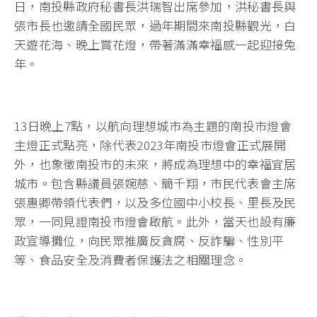
日，南投縣政府秘書長洪瑞智出席參加，洪秘書長與
張市長也邀請全國民眾，過年期間來南投縣觀光，白
天遊花海、晚上賞花燈，帶著滿滿幸福感一起迎接兔
年。
13日晚上7點，以航向理想城市為主題的南投市燈會
主燈正式點亮，除代表2023年南投市燈會正式展開
外，也象徵南投市的未來，將成為理想中的幸福宜居
城市。包含縣議員張婉慈、簡千翔，市民代表會主席
張惠卿帶領代表們，以及多位國中小校長、里長及民
眾，一同見證南投市燈會啟航。此外，當天也設有廉
政宣導攤位，向民眾推廣反貪腐、反詐騙、性別平
等、食品安全及消費者保護法之相關理念。