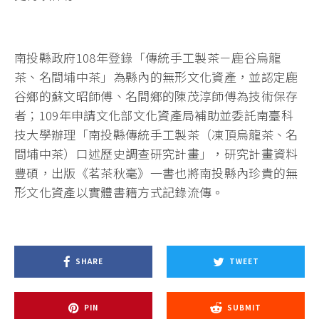
南投縣政府108年登錄「傳統手工製茶－鹿谷烏龍
茶、名間埔中茶」為縣內的無形文化資產，並認定鹿
谷鄉的蘇文昭師傅、名間鄉的陳茂淳師傅為技術保存
者；109年申請文化部文化資產局補助並委託南臺科
技大學辦理「南投縣傳統手工製茶（凍頂烏龍茶、名
間埔中茶）口述歷史調查研究計畫」，研究計畫資料
豐碩，出版《茗茶秋毫》一書也將南投縣內珍貴的無
形文化資產以實體書籍方式記錄流傳。
SHARE
TWEET
PIN
SUBMIT