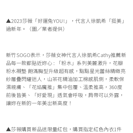
▲2023莎薇「好運兔YOU!」，代言人徐凱希「挺美」
過新年。（圖／業者提供）
新竹SOGO表示，莎薇女神代言人徐凱希Cathy推薦新
品每一款都貼近妳心 : 「粉水」系列美麗激升，花瓣
粉水襯墊 飽滿胸型升級超有感，點點星光蕾絲精緻亮
紗層疊閃耀迷人，山茶花精油加工棉感肌側，柔軟保
濕親膚、「花焰魔推」集中包覆、溫柔推高，360度
前後皆美、「好愛現」透氣會呼吸，肩帶可以外露，
讓妳在新的一年美出新高度！
▲莎薇購買新品送限量紅包，購買指定紅色內衣1件