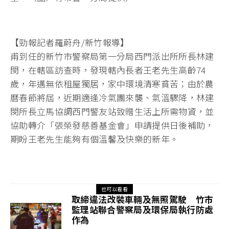
【勁報記者羅蔚舟/新竹報導】
甫到任的新竹市警察局第一分局西門派出所所長林建
閔，在轄區訪查時，發現轄內長者王老先生高齡74
歲，年邁無依租屋獨居，家中環境清寒貧苦；由於農
曆春節將屆，近期適逢冷氣團來襲、氣溫驟降，林建
閔所長立馬協調西門警友站致贈生活上所需物資，並
協助轉介「張榮發慈善基金會」申請提供日後補助，
期盼王老先生能夠有個溫馨及快樂的新年。
也可以看看
取締違法改裝車輛及無照駕駛 竹市
監理站聯合警察局及環保局執行防處
作為