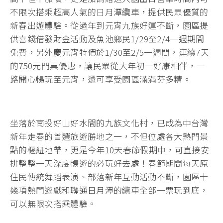
不限次搭乘超高人氣的日月潭纜車，提供民眾優質的
新春出遊體驗。從過年到元宵九族好運不斷，園區提
供喜錢借發財金活動及魚池鄉民1/29至2/4一週期間
免費，另外慶元宵特價於1/30至2/5一週間，連續7天
的750元門票優惠，讓民眾從大年初一好康相伴，一
路開心暢玩至元宵，還可享受園區滿滿芬多精。
坐落於南投好山好水間的九族文化村，已成為中台灣
新年走春的首選旅遊勝地之一，不但位處各大熱門景
點的樞紐地帶，更是今年10天春節假期中，可直接安
排整整一天深度暢遊的必玩好去處！春節期間每天原
住民傳統舞蹈表演、部落新年互動活動不斷，園區十
幾項熱門遊戲和聯通日月潭的纜車全部一票玩到底，
可以無限次搭乘體驗。