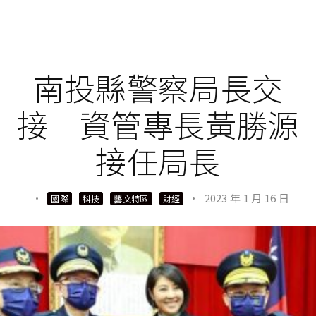
南投縣警察局長交
接 資管專長黃勝源
接任局長
·
·
2023 年 1 月 16 日
國際
科技
藝文特區
財經