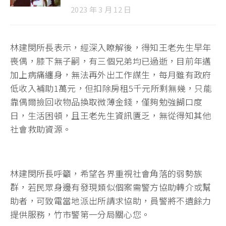
2023 年 3 月 12 日
林建閔所長表示，經深入瞭解後，得知王老先生早年
喪偶，膝下無子嗣，有三個兄弟均已過逝，目前年邁
加上病痛纏身，無法再外出工作謀生，每月雖有政府
低收入補助1萬元，但扣除房租5千元所剩無幾，只能
靠偶爾撿回收物品換取微薄金錢，僅夠勉強餬口度
日，生活困頓，且王老先生資訊匱乏，無從得知其他
社會救助資源。
林建閔所長呼籲，希望各界重視社會角落的弱勢族
群，若民眾身邊有發現類似個案需警方協助轉介或幫
助者，可致電當地派出所請求協助，員警將不遺餘力
提供服務，竹市警第一分局關心您。