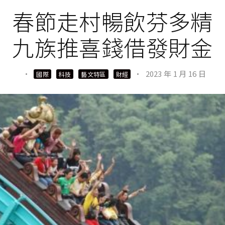
春節走村暢飲芬多精
九族推喜錢借發財金
·
·
2023 年 1 月 16 日
國際
科技
藝文特區
財經