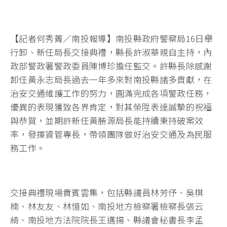
【記者何秀菁／南投報導】南投縣政府警察局16日舉
行卸、新任局長交接典禮，縣長許淑華親自主持，內
政部警政署警政委員陳博珍擔任監交。許縣長除感謝
卸任黃永志局長過去一年多來對南投縣諸多貢獻，在
治安交通維護工作的努力，圓滿完成各項警政任務，
優異的表現獲致各界肯定，對其榮陞表達誠摯的祝福
與恭賀，並期許新任黃勝源局長能持續秉持破案效
率，發揮資管專長，帶領團隊做好治安交通及為民服
務工作。
交接典禮現場貴賓雲集，包括縣議員林芳伃、吳棋
楠、林友友、林憶如、南投地方檢察署檢察長張云
綺、南投地方法院院長王邁揚、縣議會秘書長李孟