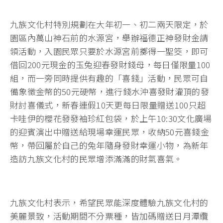
九族文化村特別規劃在大年初一、初二兩天限定，於
園區內萬山神石前的水源宮，舉辦福德正神發財金請
領活動，入園民眾只要於水源宮前擲得一聖筊，即可
借回200元現金的玉兔迎春發財錢母，每日僅限量100
組，而一旁同時提供有趣的「喜錢」活動，民眾可自
備象徵金幣的50元硬幣，進行錢水沖喜發財灌頂的發
財討喜儀式，新春連假10天更每日限量贈送100只超
卡哇伊的櫻花發發袖珍紅包袋，於上午10:30文化廣場
的迎賓演出中贈送給現場幸運民眾，收納50元喜錢金
幣，帶回屬於自己的兔年隨身發財幸運小物，為新年
造訪九族文化村的民眾增添滿滿的財氣喜氣。
九族文化村表示，希望民眾能深度體驗九族文化村的
美麗景致，活動期間不分票種，皆加碼贈送日月潭纜