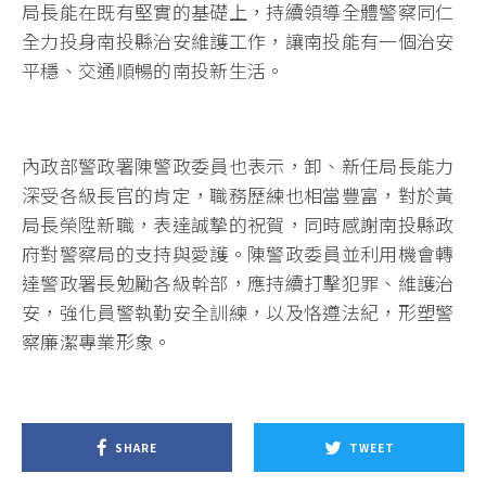
局長能在既有堅實的基礎上，持續領導全體警察同仁
全力投身南投縣治安維護工作，讓南投能有一個治安
平穩、交通順暢的南投新生活。
內政部警政署陳警政委員也表示，卸、新任局長能力
深受各級長官的肯定，職務歷練也相當豐富，對於黃
局長榮陞新職，表達誠摯的祝賀，同時感謝南投縣政
府對警察局的支持與愛護。陳警政委員並利用機會轉
達警政署長勉勵各級幹部，應持續打擊犯罪、維護治
安，強化員警執勤安全訓練，以及恪遵法紀，形塑警
察廉潔專業形象。
SHARE
TWEET