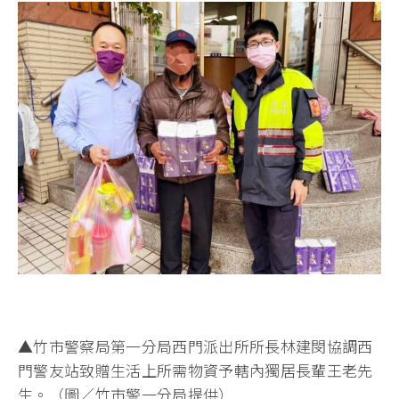
▲竹市警察局第一分局西門派出所所長林建閔協調西
門警友站致贈生活上所需物資予轄內獨居長輩王老先
生。（圖／竹市警一分局提供）