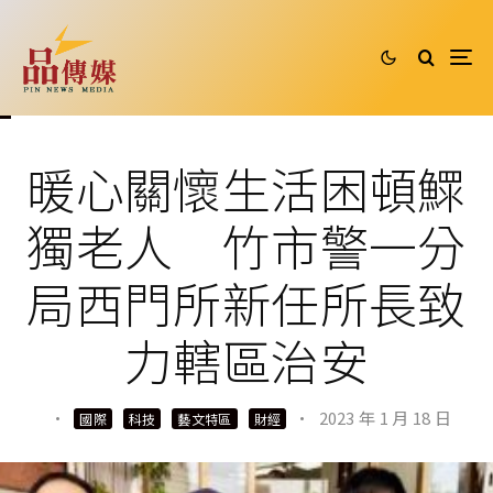
暖心關懷生活困頓鰥
獨老人 竹市警一分
局西門所新任所長致
力轄區治安
·
·
2023 年 1 月 18 日
國際
科技
藝文特區
財經