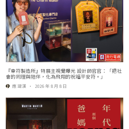
『幸符製造所』特展主視覺曝光 設計師官官：「把社
會的同理與陪伴，化為飛翔的祝福平安符。」
應 瑋漢
·
2026 年 8 月 8 日