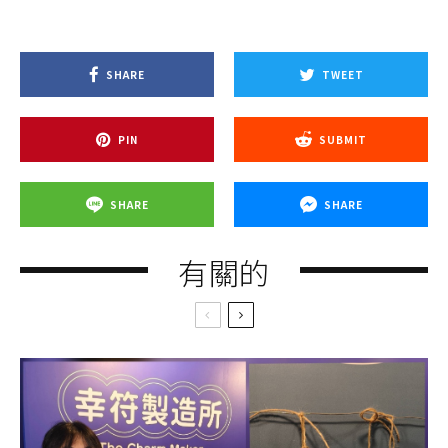
SHARE
TWEET
PIN
SUBMIT
SHARE
SHARE
有關的