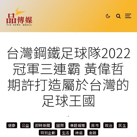
台灣鋼鐵足球隊2022
冠軍三連霸 黃偉哲
期許打造屬於台灣的
足球王國
·
健康
公益
即時新聞
國際
專題報導
房市
政治
民生
特別企劃
生活
綠能
金融