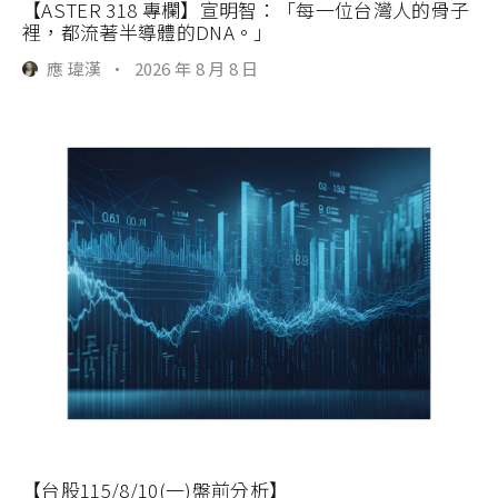
【ASTER 318 專欄】宣明智：「每一位台灣人的骨子
裡，都流著半導體的DNA。」
應 瑋漢
·
2026 年 8 月 8 日
【台股115/8/10(一)盤前分析】