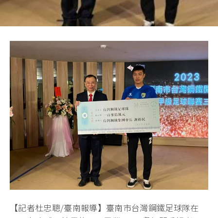
【記者杜忠聰/臺南報導】臺南市台灣鋼鐵足球隊在