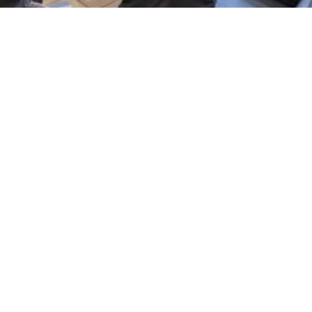
▲蔡部長、張清雲檢察長、張云綺檢察長及王俊力局
長與南投縣站同仁會談（圖／南投縣調查站提供）
【記者何秀菁／南投報導】南投縣立委補選投票日已
進入倒數，法務部部長蔡清祥27日上午，偕同臺灣高
等檢察署臺中檢察分署檢察長張清雲、法務部調查局
局長王俊力到南投地檢署，在南投地檢署張云綺檢察
長陪同下，至檢察官、書記官辦公室慰勞仍在上班的
同仁，並致贈水果禮盒。