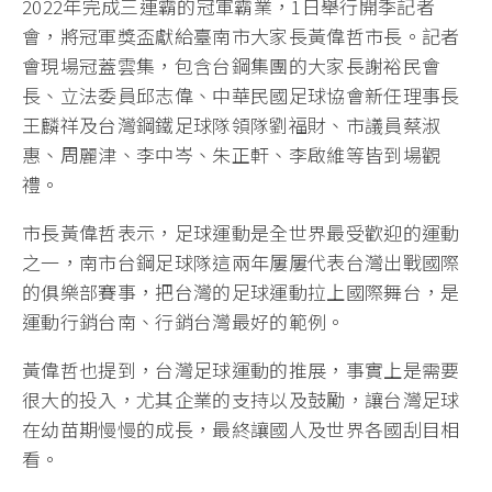
2022年完成三連霸的冠軍霸業，1日舉行開季記者
會，將冠軍獎盃獻給臺南市大家長黃偉哲市長。記者
會現場冠蓋雲集，包含台鋼集團的大家長謝裕民會
長、立法委員邱志偉、中華民國足球協會新任理事長
王麟祥及台灣鋼鐵足球隊領隊劉福財、市議員蔡淑
惠、周麗津、李中岑、朱正軒、李啟維等皆到場觀
禮。
市長黃偉哲表示，足球運動是全世界最受歡迎的運動
之一，南市台鋼足球隊這兩年屢屢代表台灣出戰國際
的俱樂部賽事，把台灣的足球運動拉上國際舞台，是
運動行銷台南、行銷台灣最好的範例。
黃偉哲也提到，台灣足球運動的推展，事實上是需要
很大的投入，尤其企業的支持以及鼓勵，讓台灣足球
在幼苗期慢慢的成長，最終讓國人及世界各國刮目相
看。