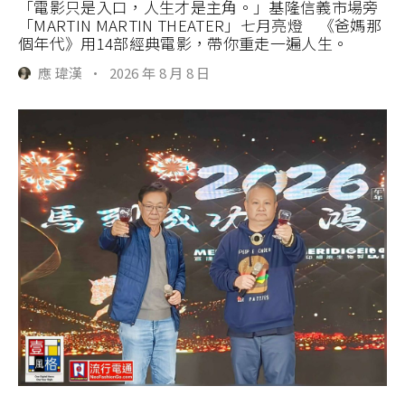
「電影只是入口，人生才是主角。」基隆信義市場旁
「MARTIN MARTIN THEATER」七月亮燈 《爸媽那
個年代》用14部經典電影，帶你重走一遍人生。
應 瑋漢
·
2026 年 8 月 8 日