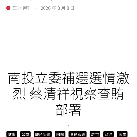
理財週刊
·
2026 年 8 月 8 日
南投立委補選選情激
烈 蔡清祥視察查賄
部署
·
健康
公益
即時新聞
國際
專題報導
房市
政治
民生