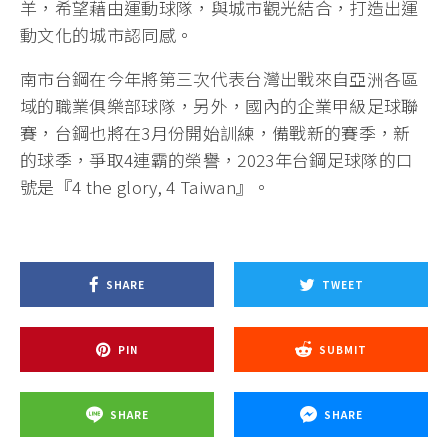
羊，希望藉由運動球隊，與城市觀光結合，打造出運
動文化的城市認同感。
南市台鋼在今年將第三次代表台灣出戰來自亞洲各區
域的職業俱樂部球隊，另外，國內的企業甲級足球聯
賽，台鋼也將在3月份開始訓練，備戰新的賽季，新
的球季，爭取4連霸的榮譽，2023年台鋼足球隊的口
號是『4 the glory, 4 Taiwan』。
SHARE
TWEET
PIN
SUBMIT
SHARE
SHARE