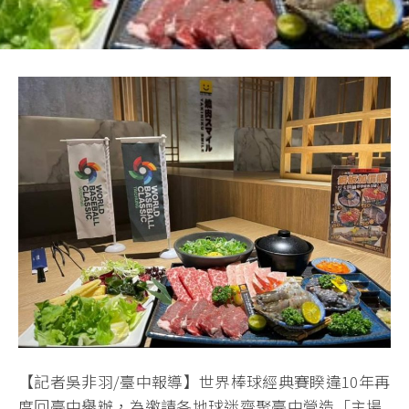
【記者吳非羽/臺中報導】世界棒球經典賽睽違10年再
度回臺中舉辦，為邀請各地球迷齊聚臺中營造「主場