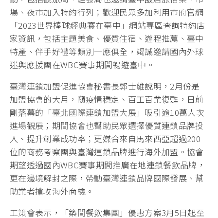
場、夜市加入特約行列；歡迎民眾多加利用市府官網
「2023世界棒球經典賽在臺中」網站專區查詢特約店
家資訊，包括主題美食、優質住宿、遊程推薦、臺中
特產、伴手好禮等類別一應俱全，竭誠邀請國內外球
迷與應援團在WBC賽事期間暢遊臺中。
臺灣連鎖加盟促進協會秘書長郭士維說明，2月份是
加盟協會的大月，隨疫情穩定、百工百業復甦，日前
剛落幕的「臺北國際連鎖加盟大展」吸引逾10萬人次
進場觀展；期間協會也幫助民眾選擇優質連鎖品牌投
入、提升創業成功率；更媒合來自馬來西亞超過200
位的商務考察團與臺灣連鎖品牌進行海外加盟。協會
期望透過國內WBC賽事期間推廣在地連鎖餐飲品牌，
更在邊境解封之際，帶動臺灣連鎖品牌國際發展、幫
助業者搶攻海外商機。
工策會表示，「築間餐飲集團」優惠方案3月5日起至