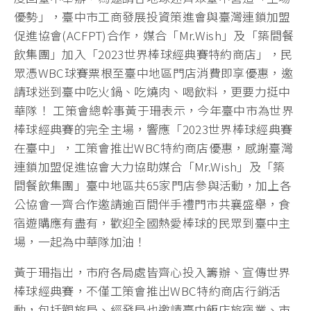
優勢」，臺中市工商發展投資策進會與臺灣連鎖加盟
促進協會(ACFPT)合作，媒合「Mr.Wish」及「築間餐
飲集團」加入「2023世界棒球經典賽特約商店」，民
眾憑WBC球賽票根至臺中地區門店消費即享優惠，邀
請球迷到臺中吃火鍋、吃燒肉、喝飲料，更要力挺中
華隊！ 工策會總幹事黃于珊表示，今年臺中市為世界
棒球經典賽的完全主場，響應「2023世界棒球經典賽
在臺中」，工策會推出WBC特約商店優惠，感謝臺灣
連鎖加盟促進協會大力協助媒合「Mr.Wish」及「築
間餐飲集團」臺中地區共65家門店參與活動，加上各
公協會一齊合作邀請逾百間伴手禮門市共襄盛舉，食
宿遊購應有盡有，歡迎全國熱愛棒球的民眾到臺中主
場，一起為中華隊加油！
黃于珊指出，市府各局處皆齊心投入籌辦、宣傳世界
棒球經典賽，不僅工策會推出WBC特約商店行銷活
動，包括觀旅局、經發局也邀請臺中飯店旅宿業、市