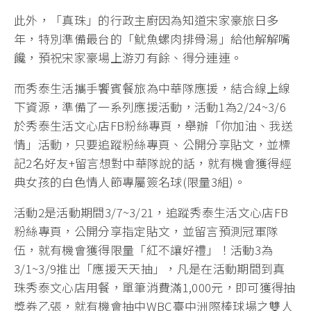
此外，「真珠」的行政主廚因為知道宋家豪旅日多
年，特別準備最台的「魷魚螺肉排骨湯」給他解解嘴
饞，預祝宋家豪場上游刃有餘、得分連連。
而秀泰生活攜手饗賓餐旅為中華隊應援，結合線上線
下資源，準備了一系列應援活動，活動1為2/24~3/6
於秀泰生活文心店FB粉絲專頁，舉辦「你加油、我送
情」活動，只要追蹤粉絲專頁、公開分享貼文，並標
記2名好友+留言想對中華隊說的話，就有機會獲得經
典女孩的白色情人節專屬簽名球(限量3組)。
活動2是活動期間3/7~3/21，追蹤秀泰生活文心店FB
粉絲專頁，公開分享指定貼文，並留言預測冠軍隊
伍，就有機會獲得限量「紅不讓好禮」！活動3為
3/1~3/9推出「應援天天抽」，凡是在活動期間到真
珠秀泰文心店用餐，單筆消費滿1,000元，即可獲得抽
獎券乙張，就有機會抽中WBC臺中洲際棒球場之雙人