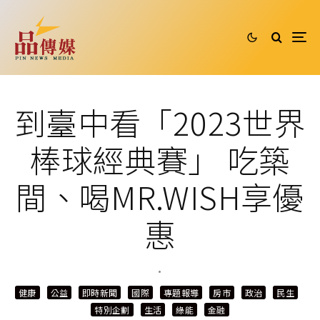
到臺中看「2023世界
棒球經典賽」 吃築
間、喝MR.WISH享優
惠
·
健康
公益
即時新聞
國際
專題報導
房市
政治
民生
特別企劃
生活
綠能
金融