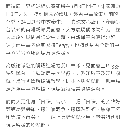
而這屆世界棒球經典賽即將在3月8日開打，宋家豪旅
日3年之久，特別懷念家鄉味，趁著中華隊集訓前的
空檔，24日到台中秀泰生活「真珠文心店」，舉辦返
台以來的首場粉絲見面會，大方展現偶像親和力，並
大談旅外期間最想念牛肉麵、白斬雞等台灣道地好
味；而中華隊經典女孩Peggy，也特別身著全新的中
華隊啦啦隊服到場友情應援。
為感謝球迷們踴躍進場力挺中華隊，見面會上Peggy
特別與台中市運動局長李昱叡、立委江啟臣及現場粉
絲，進行簡單應援舞教學，即興地與粉絲們一起手舞
足蹈為中華隊應援，現場氣氛相當熱絡活潑。
而兩人更化身「真珠」店小二，把「真珠」的招牌好
菜鹽焗雙醬雞、蠔汁滷鲍魚、蠔蔭豉鮮蚵、黑糖三杯
雞等道地台菜，一一端上桌給粉絲享用，慰勞特別到
現場應援的粉絲們。