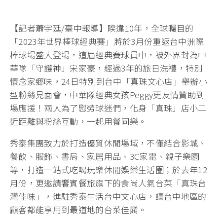
【記者蕭宇廷/臺中報導】睽違10年，全球矚目的
「2023年世界棒球經典賽」將於3月份重返台中洲際
棒球場盛大登場，這屆經典賽球員中，被外界封為中
華隊「守護神」宋家豪，經過3年的旅日洗禮，特別
懷念家鄉味，24日特別到台中「真珠文心店」舉辦小
型粉絲見面會，中華隊經典女孩Peggy更友情贊助到
場應援！兩人為了慰勞球迷們，化身「真珠」店小二
近距離與粉絲互動，一起用餐同樂。
秀泰集團致力於打造優質休閒場域，不僅結合影城、
餐飲、服飾、書局、家居用品、3C家電、親子樂園
等，打造一站式吃喝玩樂休閒娛樂生活圈；於去年12
月份，更邀請饗賓餐旅旗下的食尚人氣台菜「真珠台
灣佳味」，進駐秀泰生活台中文心店，讓台中地區的
顧客都能享用到最道地的台菜佳餚。