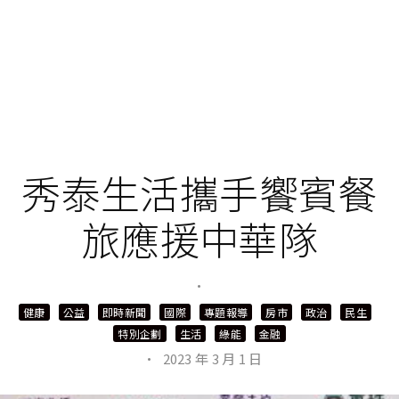
秀泰生活攜手饗賓餐
旅應援中華隊
·
健康
公益
即時新聞
國際
專題報導
房市
政治
民生
特別企劃
生活
綠能
金融
·
2023 年 3 月 1 日