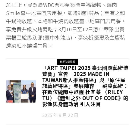
31日止，民眾憑WBC票根至築間幸福鍋物、燒肉
Smile臺中地區門店用餐，即贈9選1菜品；至有之和
牛鍋物放題、本格和牛燒肉放題臺中地區門店用餐，
享免費升級火烤兩吃；3月10日至12日憑中華隊出賽
票根至絵馬別邸(臺中水湳店)，享88折優惠及主廚私
房菜紅不讓醬牛骨。
也可以看看
「ART TAIPEI 2025 臺北國際藝術博
覽會」宣告「2025 MADE IN
TAIWAN新人推薦特區」與「原住民
族藝術特區」參展陣容 — 飛皇藝術：
在數位縫隙中甦醒 杜宜蓁 （RILEY
TU）《體制之外 OUT OF CODE》的
影像與身體政治 引人注目
2025 年 9 月 22 日