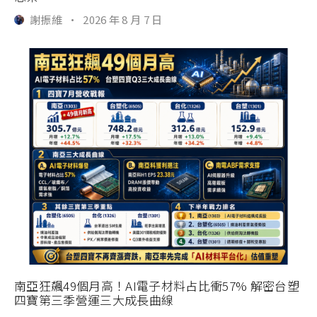
謝振維
·
2026 年 8 月 7 日
南亞狂飆49個月高！AI電子材料占比衝57% 解密台塑
四寶第三季營運三大成長曲線