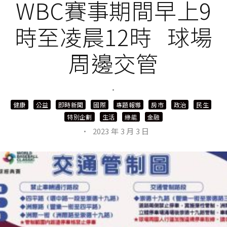
WBC賽事期間早上9
時至凌晨12時 球場
周邊交管
·
健康
公益
即時新聞
國際
專題報導
房市
政治
民生
特別企劃
生活
綠能
金融
·
2023 年 3 月 3 日