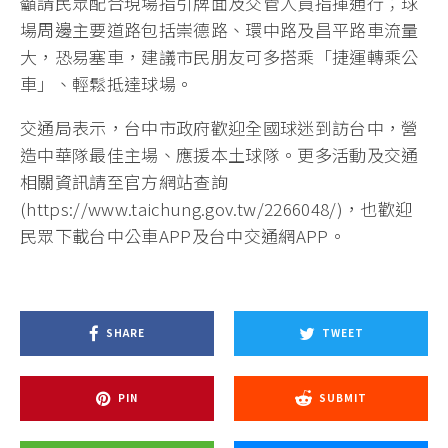
籲請民眾配合現場指引牌面及交管人員指揮通行；球
場周邊主要道路包括崇德路、環中路及昌平路車流量
大，恐易塞車，建議市民朋友可多搭乘「捷運轉乘公
車」、輕鬆抵達球場。
交通局表示，台中市政府歡迎全國球迷到訪台中，營
造中華隊最佳主場、應援本土球隊。更多活動及交通
相關資訊請至官方網站查詢
(https://www.taichung.gov.tw/2266048/)，也歡迎
民眾下載台中公車APP及台中交通網APP。
SHARE
TWEET
PIN
SUBMIT