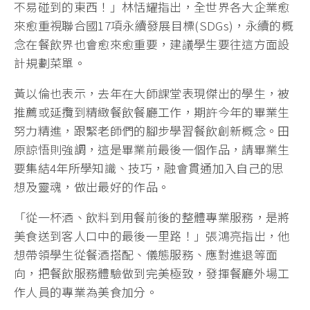
不易碰到的東西！」林恬耀指出，全世界各大企業愈
來愈重視聯合國17項永續發展目標(SDGs)，永續的概
念在餐飲界也會愈來愈重要，建議學生要往這方面設
計規劃菜單。
黃以倫也表示，去年在大師課堂表現傑出的學生，被
推薦或延攬到精緻餐飲餐廳工作，期許今年的畢業生
努力精進，跟緊老師們的腳步學習餐飲創新概念。田
原諒悟則強調，這是畢業前最後一個作品，請畢業生
要集結4年所學知識、技巧，融會貫通加入自己的思
想及靈魂，做出最好的作品。
「從一杯酒、飲料到用餐前後的整體專業服務，是將
美食送到客人口中的最後一里路！」張鴻亮指出，他
想帶領學生從餐酒搭配、儀態服務、應對進退等面
向，把餐飲服務體驗做到完美極致，發揮餐廳外場工
作人員的專業為美食加分。