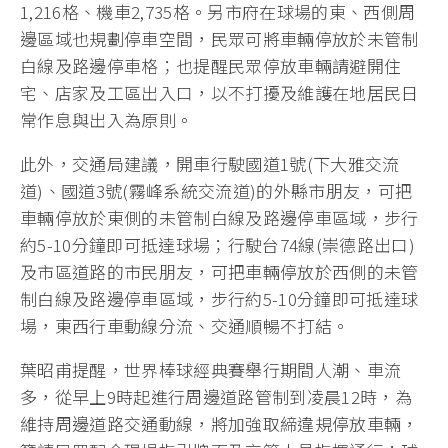
1,216格、機車2,735格。另市府在球場的東、西側周
邊區域也規劃停車空間，民眾可將車輛停放於未管制
白線及路邊停車格；也提醒民眾停放車輛請避開住
宅、店家及工區出入口，以不打擾及維護在地居民日
常作息與出入為原則。
此外，交通局建議，開車行駛國道1號(下大雅交流
道)、國道3號(霧峰系統交流道)的外縣市朋友，可把
車輛停放於東側的未管制白線及路邊停車區域，步行
約5-10分鐘即可抵達球場；行駛台74線(崇德路出口)
及市區道路的市民朋友，可把車輛停放於西側的未管
制白線及路邊停車區域，步行約5-10分鐘即可抵達球
場，東西行車動線分流、交通順暢不打結。
葉昭甫提醒，世界棒球經典賽舉行期間人潮、車流
多，從早上9時起進行周邊道路管制到凌晨12時，為
維持周邊道路交通動線，將加強取締違規停放車輛，