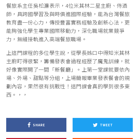
餐旅系主任吳松濂表示，4位米其林二星主廚、侍酒
師，具跨國學習及與時俱進國際經驗，能為台灣餐旅
教育盡一份心力，傳授豐富實務經驗及創新心法，更
能夠強化學生專業國際移動力，深化職場就業競爭
力，無縫接軌進入高端餐旅職場。
上這門課程的多位學生說，從學長姊口中得知米其林
主廚盯得很緊，籌備發表會過程經歷了魔鬼訓練，就
好像實際開了一間「新餐廳」。上第一堂課就要依內
場、外場、甜點等分組，上場簡報畢業發表餐會的規
劃內容，果然很有挑戰性！這門課會真的學到很多東
西。，，
SHARE
TWEET