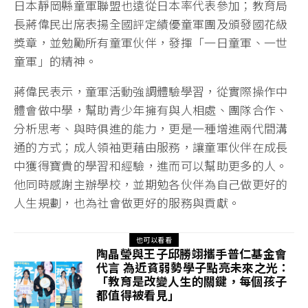
日本靜岡縣童軍聯盟也遠從日本率代表參加；教育局
長蔣偉民出席表揚全國評定績優童軍團及頒發國花級
獎章，並勉勵所有童軍伙伴，發揮「一日童軍、一世
童軍」的精神。
蔣偉民表示，童軍活動強調體驗學習，從實際操作中
體會做中學，幫助青少年擁有與人相處、團隊合作、
分析思考、與時俱進的能力，更是一種增進兩代間溝
通的方式；成人領袖更藉由服務，讓童軍伙伴在成長
中獲得寶貴的學習和經驗，進而可以幫助更多的人。
他同時感謝主辦學校，並期勉各伙伴為自己做更好的
人生規劃，也為社會做更好的服務與貢獻。
也可以看看
陶晶瑩與王子邱勝翊攜手普仁基金會
代言 為近貧弱勢學子點亮未來之光：
「教育是改變人生的關鍵，每個孩子
都值得被看見」