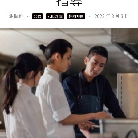
謝振維
·
·
2023 年 3 月 3 日
公益
即時新聞
校園熱區