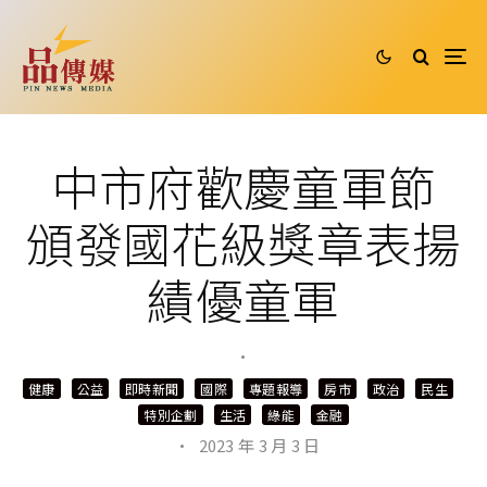
中市府歡慶童軍節
頒發國花級獎章表揚
績優童軍
·
健康
公益
即時新聞
國際
專題報導
房市
政治
民生
特別企劃
生活
綠能
金融
·
2023 年 3 月 3 日