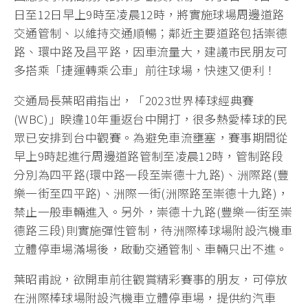
日至12日早上9時至凌晨12時，將實施球場周邊道路
交通管制、以維持交通順暢；鄰近主要道路包括崇德
路、環中路及昌平路，因車流量大，建議市民朋友可
多搭乘「捷運轉乘公車」前往球場，快速又便利！
交通局長葉昭甫指出，「2023世界棒球經典賽
(WBC)」睽違10年重返台中開打，很多熱愛棒球的民
眾已安排到台中觀賽。為避免車流壅塞，賽事期間從
早上9時起進行周邊道路管制至凌晨12時，管制路段
分別為四平路(環中路一段至崇德十九路)、洲際路(豐
樂一街至四平路)、洲際一街(洲際路至崇德十九路)，
禁止一般車輛進入。另外，崇德十九路(豐樂一街至崇
德路三段)則實施彈性管制，待洲際棒球場附設汽機車
立體停車場滿場後，啟動交通管制、車輛只出不進。
葉昭甫說，欲開車前往觀賞精彩賽事的朋友，可停放
在洲際棒球場附設汽機車立體停車場，提供約汽車