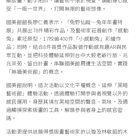
解版畫、動手拓印，讓藝術不限於視覺，調動身心感
受「一版一世界」，打開無限的藝術想像。
國美館館長廖仁義表示，「兔野仙蹤—兔年年畫特
展」共展出78件精彩作品，及藝術家莊普創作「感動
兔」素坯原型、17校逾400件「小感動兔」彩繪作
品；同時，結合8件首獎作品製做作動感有趣AR與民
眾互動，並把科技體驗延伸到台中大毅老爺行旅、兆
兆茶苑、留白計畫，串聯國美館周遭生活空間，實踐
「無牆美術館」的概念。
國美館說明，這次活動以文化平權概念、延伸「黑暗
藝術館」體驗活動，透過體驗打開參與者視覺以外的
感官運用，身歷其境在黑暗空間的聲音、氣味，及通
過觸摸探索版畫的工具，解鎖參與者身上的感官密
碼。
活動更提供該展得獎版畫藝術家許以璇及林敬庭的木