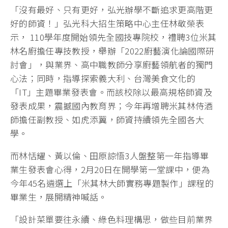
「沒有最好、只有更好，弘光辦學不斷追求更高階更
好的師資！」弘光科大招生策略中心主任林敬榮表
示， 110學年度開始領先全國技專院校，禮聘3位米其
林名廚擔任專技教授，舉辦「2022廚藝演化論國際研
討會」，與業界、高中職教師分享廚藝領航者的獨門
心法；同時，指導探索義大利、台灣美食文化的
「IT」主題畢業發表會。而該校除以最高規格師資及
發表成果，震撼國內教育界；今年再增聘米其林侍酒
師擔任副教授、如虎添翼，師資持續領先全國各大
學。
而林恬耀、黃以倫、田原諒悟3人盤整第一年指導畢
業生發表會心得，2月20日在開學第一堂課中，便為
今年45名遴選上「米其林大師實務專題製作」課程的
畢業生，展開精神喊話。
「設計菜單要往永續、綠色料理構思，做些目前業界