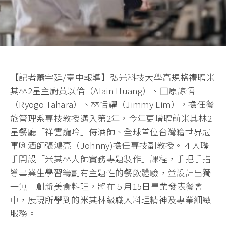
【記者蕭宇廷/臺中報導】弘光科技大學高規格禮聘米
其林2星主廚黃以倫（Alain Huang）、田原諒悟
（Ryogo Tahara）、林恬耀（Jimmy Lim），擔任餐
旅管理系專技教授邁入第2年，今年更增聘前米其林2
星餐廳「祥雲龍吟」侍酒師、全球首位台灣籍世界冠
軍唎酒師張鴻亮（Johnny)擔任專技副教授。４人聯
手開設「米其林大師實務專題製作」課程，手把手指
導畢業生學習籌劃有主題性的餐飲體驗，並設計出獨
一無二創新美食料理，將在５月15日畢業發表餐會
中，展現所學到的米其林級職人料理精神及專業細緻
服務。