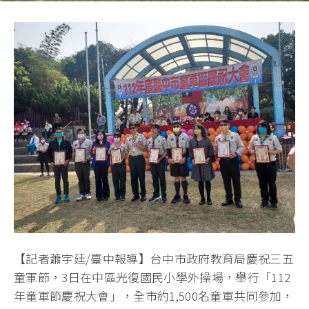
【記者蕭宇廷/臺中報導】台中市政府教育局慶祝三五
童軍節，3日在中區光復國民小學外操場，舉行「112
年童軍節慶祝大會」，全市約1,500名童軍共同參加，