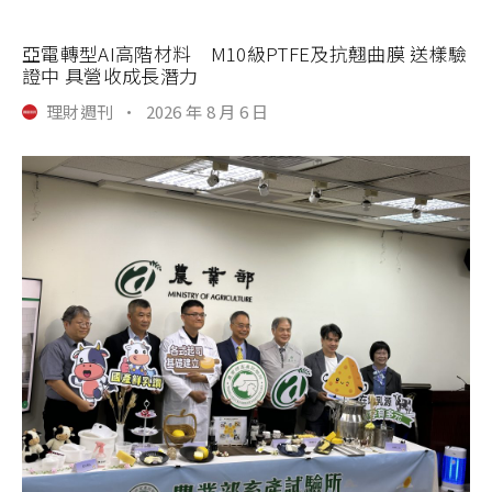
亞電轉型AI高階材料 M10級PTFE及抗翹曲膜 送樣驗
證中 具營收成長潛力
理財週刊
·
2026 年 8 月 6 日