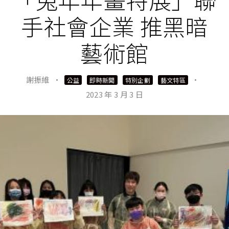
手社會企業 推黑暗
藝術館
謝振維
·
·
公益
即時新聞
特別企劃
藝文特區
2023 年 3 月 3 日