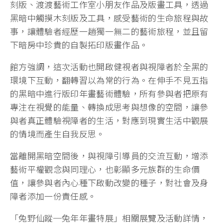
刻版、渡渡藝術工作室小朋友作品及版畫工具，透過
黑暗中觸摸木刻版及工具，感受藝術的生命旅程與故
事，讓體驗者經歷一趟獨一無二的藝術旅程，並且留
下暗房中珍貴的自製拓印版畫作品。
館方強調，這次活動也開啟健視者與視障者於全黑的
環境下互動，翻轉習以為常的行為。在伸手不見五指
的黑暗中進行版印年畫藝術體驗，所有參與者把原有
專注在視覺的能量、轉換成思考與想像的空間，讓參
與者真正體驗視障者的生活，對應到現實生活中觀展
的情境而產生自我反思。
當離開黑暗空間後，與視障引導員的交流互動，增添
藝術平權觀念與同理心，也彰顯多元族群的生命價
值，讓參與者內心種下啟動改變的種子，對社會及身
障者添加一份責任感。
「兔野仙蹤─兔年年畫特展」相關展覽及活動詳情，