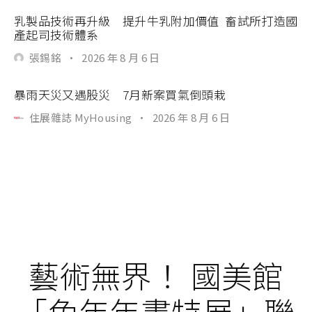
乳製品技術再升級 提升牛乳附加價值 畜試所打造國
產起司技術體系
張錫銘
·
2026 年 8 月 6 日
暴雨天災又遇股災 7月新案買氣倒頭栽
住展雜誌 MyHousing
·
2026 年 8 月 6 日
藝術無界！ 國美館
「兔年年畫特展」聯