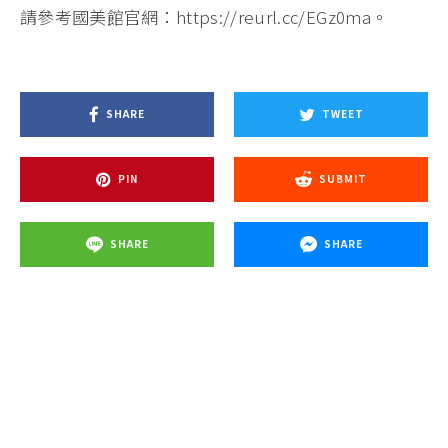
請參考國美館官網：https://reurl.cc/EGz0ma。
SHARE
TWEET
PIN
SUBMIT
SHARE
SHARE