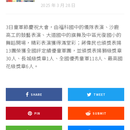
2025 年 3 月 28 日
3日童軍節慶祝大會，由福科國中的儀隊表演、沙鹿
高工的鼓藝表演、大道國中的旗舞及中區光復國小的
舞蹈開場，精彩表演獲得滿堂彩；蔣偉民也頒獎表揚
13團榮獲全國評定績優童軍團，並頒獎表揚獅級獎章
30人、長城級獎章1人、全國優秀童軍118人、最高國
花級獎章6人。
SHARE
TWEET
PIN
SUBMIT