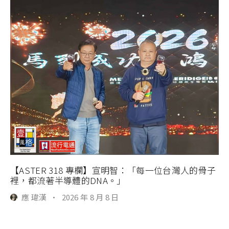
【ASTER 318 專欄】宣明智：「每一位台灣人的骨子
裡，都流著半導體的DNA。」
應 瑋漢
·
2026 年 8 月 8 日