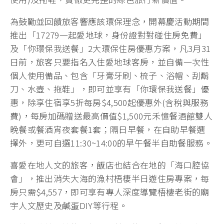
為鼓勵並回饋旅客響應該環保理念，開幕慶活動期間
推出「17279一起愛地球，身份證對對碰住房免費」
及「你環保我送餐」2大環保住房優惠方案，凡3月31
日前，旅客只要指名入住愛地球客房，並自備一次性
個人使用備品、包含「牙膏牙刷、梳子、浴帽、刮鬍
刀、水壺、拖鞋」，即可並享有「你環保我送餐」優
惠，除享住宿享5折每房$4,500起優惠外(含稅與服務
費)，每房加碼贈送最高價值$1,500元禾憶餐酒館雙人
晚餐或餐酒宵夜套餐1套；隔日早餐，在自助早餐選
擇外，更可自選11:30~14:00的早午餐半自助餐服務。
喜愛在地人文的旅客，飯店也結合在地的「海口腔協
會」，推出消失大海的漁村梧棲半日遊住房專案，每
房只需$4,557，即可享有專人深度導覽梧棲老街的廟
宇人文歷史及鹹蛋DIY等行程。