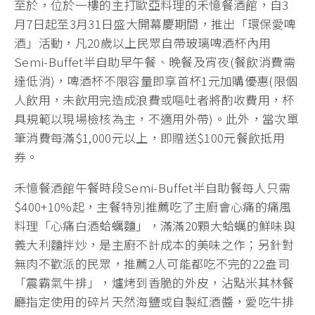
至於，位於一樓的主打歐亞料理的禾憶餐酒館，自3
月7日起至3月31日盛大開幕慶期間，推出「環保愛啤
酒」活動，凡20歲以上民眾自帶玻璃啤酒杯內用
Semi-Buffet半自助早午餐、晚餐及宵夜(餐飲消費需
達低消)，啤酒杯不限容量即享首杯1元加購優惠(限個
人飲用，未飲用完造成浪費或嘔吐者將酌收費用，杯
具規範以現場檢核為主，不適用外帶)。此外，當次單
筆消費每滿$1,000元以上，即贈送$100元餐飲抵用
券。
禾憶餐酒館午餐時段Semi-Buffet半自助餐每人只需
$400+10%起，主餐特別推薦吃了主廚會心痛的痛風
料理「心痛白酒蛤蠣麵」，滿滿20顆大蛤蠣的鮮味與
義大利麵拌炒，是主廚不計成本的美味之作；另針對
無肉不歡派的民眾，推薦2人可能都吃不完的22盎司
「震霸氣牛排」，爐烤到香脆的外皮，沾點米其林餐
廳指定使用的碎片天然海鹽或自製紅酒醬，愛吃牛排