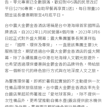
告，零元專案已全數額滿，歡迎對中5碼的民眾改訂
平日$2790專案，自助早餐再享買1送1，每日限量10
間並延長優惠期限至4月底平日。
台中震大金鬱金香酒店堪稱是台中港海線首家國際品
牌酒店，自2022年11月試營運4個月後，2023年3月6
日起正式對外盛大開幕；震大集團董事長葉漢祥指
出，「國際、環保及尊榮」，一直是該集團主要3大
服務理念，期望透過台中震大金鬱金香酒店的盛大開
幕，除了永續推廣台中港在地海線人文觀光旅遊外，
也希望透過環保優惠與金鬱金香的品牌特色，帶給旅
客一個新世代的綠色旅行方式與在地深度人文之旅。
為響應環保署，即將於暑假起實施的不主動提供一次
性備品環保旅宿措施，台中震大金鬱金香酒店率先全
台飯店業超前佈署推出「愛地球客房」，除不提供一
次性備品外，更希望推動自備水壺(飯店提供飲水機供
使用)及拖鞋，貫徹更完整的綠色旅行新價值。