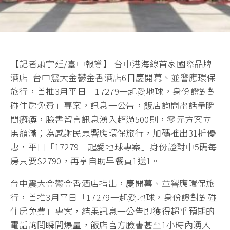
【記者蕭宇廷/臺中報導】 台中港海線首家國際品牌
酒店–台中震大金鬱金香酒店6日慶開幕、並響應環保
旅行，首推3月平日「17279一起愛地球，身份證對對
碰住房免費」專案，訊息一公告，飯店詢問電話量瞬
間癱瘓，臉書留言訊息湧入超過500則，零元方案立
馬額滿；為感謝民眾響應環保旅行，加碼推出31折優
惠，平日「17279一起愛地球專案」身份證對中5碼每
房只要$2790，再享自助早餐買1送1。
台中震大金鬱金香酒店指出，慶開幕、並響應環保旅
行，首推3月平日「17279一起愛地球，身份證對對碰
住房免費」專案，結果訊息一公告即獲得超乎預期的
電話詢問瞬間爆量，飯店官方臉書甚至1小時內湧入