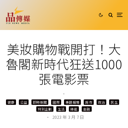
美妝購物戰開打！大
魯閣新時代狂送1000
張電影票
·
健康
公益
即時新聞
國際
專題報導
房市
政治
民生
特別企劃
生活
綠能
金融
·
2023 年 3 月 7 日