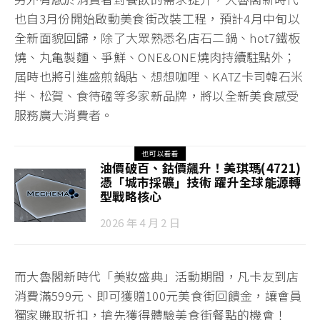
也自3月份開始啟動美食街改裝工程，預計4月中旬以
全新面貌回歸，除了大眾熟悉名店石二鍋、hot7鐵板
燒、丸亀製麵、爭鮮、ONE&ONE燒肉持續駐點外；
屆時也將引進盛煎鍋貼、想想咖哩、KATZ卡司韓石米
拌、松賀、食待磕等多家新品牌，將以全新美食感受
服務廣大消費者。
也可以看看
油價破百、鈷價飆升！美琪瑪(4721)
憑「城市採礦」技術 躍升全球能源轉
型戰略核心
2026 年 4 月 2 日
而大魯閣新時代「美妝盛典」活動期間，凡卡友到店
消費滿599元、即可獲贈100元美食街回饋金，讓會員
獨家賺取折扣，搶先獲得體驗美食街餐點的機會！