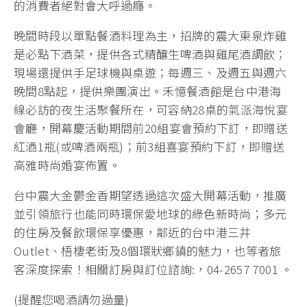
的消費者絕對會大呼過癮。
晚間時段以單點餐酒料理為主，招牌的震大東泉炸雞
是必點下酒菜，提供各式精釀生啤酒與雞尾酒調飲；
現場還提供手足球機與桌遊；每週三、及週五與週六
晚間8點起，提供樂團演出。禾憶餐酒館是台中港海
線必訪的夜生活聚餐所在，可容納28桌的氣派海悅宴
會廳，開幕慶活動期間前20組宴會預約下訂，即贈送
紅酒1瓶(或啤酒兩瓶)；前3組喜宴預約下訂，即贈送
高雅時尚婚宴佈置。
台中震大金鬱金香期望透過這次盛大開幕活動，推廣
並引領旅行也能同時環保愛地球的綠色新時尚；多元
的住房及餐飲環保享優惠，鄰近的台中港三井
Outlet、梧棲老街及8個環狀鄉鎮的魅力，也等者旅
客深度探索！相關訂房與訂位諮詢:，04-2657 7001 。
(提醒您喝酒請勿過量)