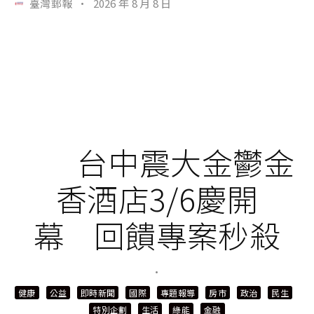
臺灣郵報
·
2026 年 8 月 8 日
台中震大金鬱金
香酒店3/6慶開
幕 回饋專案秒殺
·
健康
公益
即時新聞
國際
專題報導
房市
政治
民生
特別企劃
生活
綠能
金融