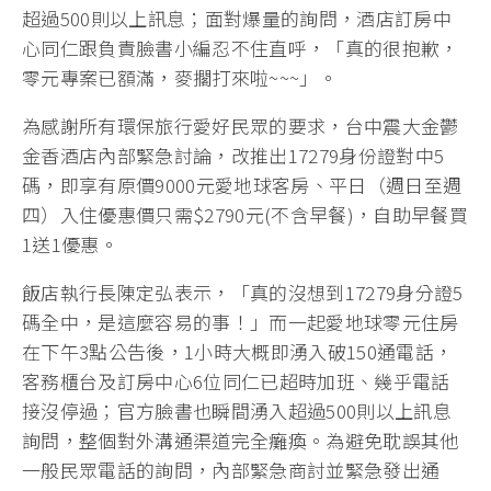
超過500則以上訊息；面對爆量的詢問，酒店訂房中
心同仁跟負責臉書小編忍不住直呼，「真的很抱歉，
零元專案已額滿，麥擱打來啦~~~」。
為感謝所有環保旅行愛好民眾的要求，台中震大金鬱
金香酒店內部緊急討論，改推出17279身份證對中5
碼，即享有原價9000元愛地球客房、平日（週日至週
四）入住優惠價只需$2790元(不含早餐)，自助早餐買
1送1優惠。
飯店執行長陳定弘表示，「真的沒想到17279身分證5
碼全中，是這麼容易的事！」而一起愛地球零元住房
在下午3點公告後，1小時大概即湧入破150通電話，
客務櫃台及訂房中心6位同仁已超時加班、幾乎電話
接沒停過；官方臉書也瞬間湧入超過500則以上訊息
詢問，整個對外溝通渠道完全癱瘓。為避免耽誤其他
一般民眾電話的詢問，內部緊急商討並緊急發出通