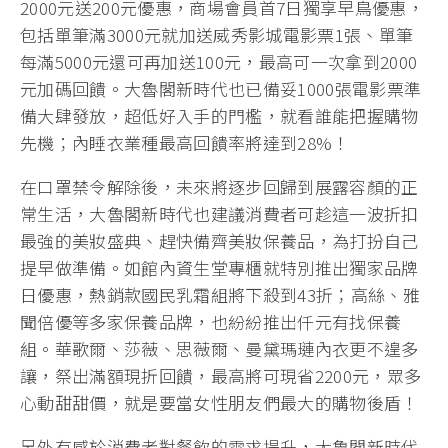
2000元送200元優惠，商場會員首7日獨享早鳥優惠，
包括單筆滿3000元就加送威秀影城電影票1張、單筆
每滿5000元還可再加送100元，最高可一次拿到2000
元加碼回饋。大魯閣新時代也已備妥1000張電影票準
備大肆發放，超低好入手的門檻，就看誰能把握購物
先機；內睡衣業種最高回饋率將達到28%！
在口罩禁令解除後，未來將逐步回歸到展露容顏的正
常生活，大魯閣新時代也建議消費者可趁這一波折扣
最強的美妝盛典、趕快備齊美妝保養品，為打扮自己
提早做準備。如館內資生堂專櫃就特別推出獨家品牌
日優惠，熱銷款國民乳霜組將下殺到43折；高絲、雅
聞倍優等多家保養品牌，也紛紛推出仟元有找保養
組。華歌爾、莎薇、思薇爾、曼黛瑪璉內衣更不遑多
讓，祭出滿額現折回饋，最高將可現省2200元，眾多
心動甜甜價，就是要當女性朋友們最大的購物後盾！
另外有感於消費者對餐飲的需求提升，大魯閣新時代