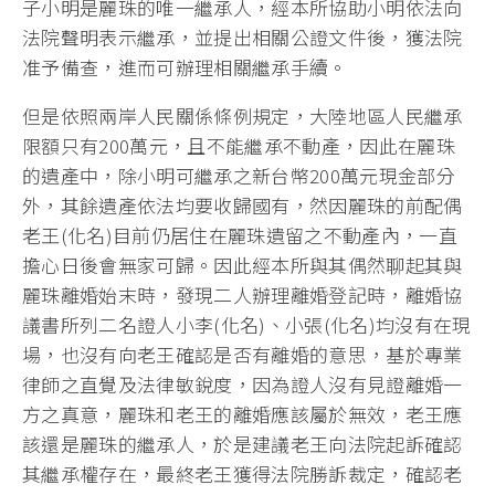
子小明是麗珠的唯一繼承人，經本所協助小明依法向
法院聲明表示繼承，並提出相關公證文件後，獲法院
准予備查，進而可辦理相關繼承手續。
但是依照兩岸人民關係條例規定，大陸地區人民繼承
限額只有200萬元，且不能繼承不動產，因此在麗珠
的遺產中，除小明可繼承之新台幣200萬元現金部分
外，其餘遺產依法均要收歸國有，然因麗珠的前配偶
老王(化名)目前仍居住在麗珠遺留之不動產內，一直
擔心日後會無家可歸。因此經本所與其偶然聊起其與
麗珠離婚始末時，發現二人辦理離婚登記時，離婚協
議書所列二名證人小李(化名)、小張(化名)均沒有在現
場，也沒有向老王確認是否有離婚的意思，基於專業
律師之直覺及法律敏銳度，因為證人沒有見證離婚一
方之真意，麗珠和老王的離婚應該屬於無效，老王應
該還是麗珠的繼承人，於是建議老王向法院起訴確認
其繼承權存在，最終老王獲得法院勝訴裁定，確認老