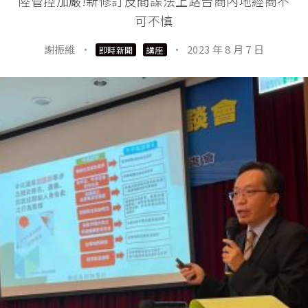
陸管控加嚴!新修訂反間諜法上路台商內地經商不
可不慎
謝振維
·
·
2023 年 8 月 7 日
即時新聞
講座