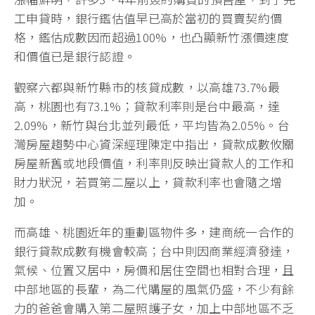
工申貸時，銀行鑑估值早已高於當初的買賣契約價
格，鑑估成數因而超過100%，也凸顯新竹漲價速度
和價值已是銀行認證。
觀察六都與新竹縣市的核貸成數，以高雄73.7%最
高，桃園也有73.1%；貸款利率則是台中最高，達
2.09%，新竹與台北並列最低，平均皆為2.05%。台
灣房屋趨勢中心資深經理陳定中指出，貸款成數攸關
房屋新舊或地段價值，利率則反映出貸款人的工作和
財力狀況，若買第二屋以上，貸款利率也會隨之增
加。
而高雄、桃園近年的重劃區物件多，建商統一合作的
銀行貸款成數有機會較高；台中則因商業經濟發達，
氣候、位置又居中，房價和居住空間也相對合理，且
中部地區的長輩，為二代購屋的風氣仍盛，不少有餘
力的爸爸會購入第二屋照護子女，加上中部地區不乏