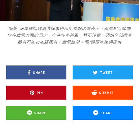
圖說: 兩岸律師瑞瀛法律事務所所長鄭瑞崙表示，兩岸相互間關
於在繼承方面的規定，存在許多差異，稍不注意，恐怕全部遺產
都有可能被收歸國有，繼承無望。圖/鄭瑞崙律師提供
SHARE
TWEET
PIN
SUBMIT
SHARE
SHARE