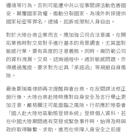
邊境等行為，否則可能遭中共以從事間諜活動危害國
安、顛覆國家政權、煽動分裂國家、為境外刺探提供
國家秘密等罪名，逮捕、起訴或限制人身自由。
對於大陸台商企業而言，應加強公司合法意識，在開
拓業務時對交易對手進行基本的背景調查，尤其面對
敏感行業，要有高度的注意義務。同時，需防範公司
的資料洩漏，交易、諮詢過程中，遇到敏感問題，亦
得通過蒐證、要求對方出具「承諾函」等規避自身風
險。
最後鄭瑞崙律師再次提醒與會台商，在反間諜法修正
施行後，大陸台商赴陸時應對自身安全及言行舉止更
加注意，嚴格關注可能面臨之風險。行前應於陸委會
「國人赴大陸地區動態登錄系統」登錄個人資料，若
在中國大陸期間遇有突發或緊急事件時，始得及時與
政府取得聯繫、求助，進而在保障人身安全之前提