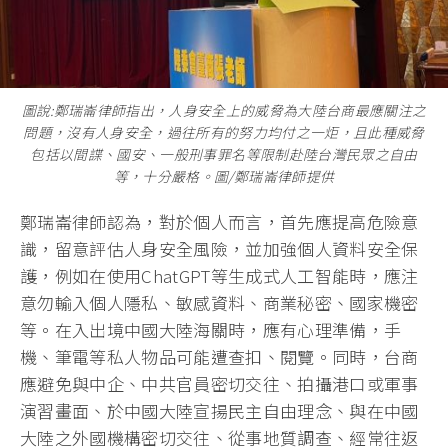
圖說:鄭瑞崙律師指出，人身安全上的威脅為大陸台商最應關注之
問題，沒有人身安全，過往所有的努力均付之一炬，且此種威脅
包括以間諜、國安、一般刑事罪名等限制赴陸台灣民眾之自由
等，十分嚴格。圖/鄭瑞崙律師提供
鄭瑞崙律師認為，對於個人而言，首先應提高危險意
識，留意評估人身安全風險，並加強個人資料安全保
護，例如在使用ChatGPT等生成式人工智能時，應注
意勿輸入個人隱私、敏感資料、商業秘密、國家機密
等。在入出境中國大陸海關時，應有心理準備，手
機、筆電等私人物品可能遭查扣、閱覽。同時，台商
應避免與中企、中共官員密切交往、拍攝港口或軍事
演習畫面、於中國大陸宣揚民主自由理念、與在中國
大陸之外國機構密切交往、從事地質調查、經常往返