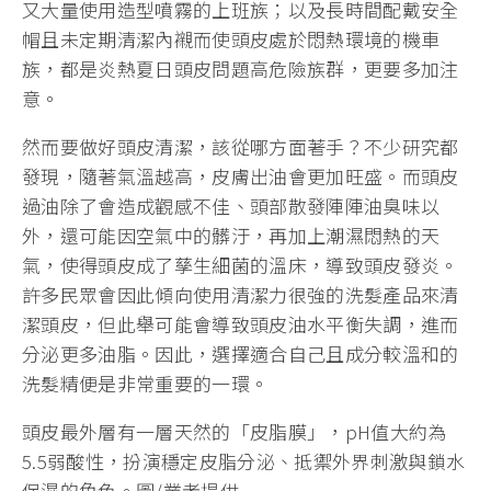
又大量使用造型噴霧的上班族；以及長時間配戴安全
帽且未定期清潔內襯而使頭皮處於悶熱環境的機車
族，都是炎熱夏日頭皮問題高危險族群，更要多加注
意。
然而要做好頭皮清潔，該從哪方面著手？不少研究都
發現，隨著氣溫越高，皮膚出油會更加旺盛。而頭皮
過油除了會造成觀感不佳、頭部散發陣陣油臭味以
外，還可能因空氣中的髒汙，再加上潮濕悶熱的天
氣，使得頭皮成了孳生細菌的溫床，導致頭皮發炎。
許多民眾會因此傾向使用清潔力很強的洗髮產品來清
潔頭皮，但此舉可能會導致頭皮油水平衡失調，進而
分泌更多油脂。因此，選擇適合自己且成分較溫和的
洗髮精便是非常重要的一環。
頭皮最外層有一層天然的「皮脂膜」，pH值大約為
5.5弱酸性，扮演穩定皮脂分泌、抵禦外界刺激與鎖水
保濕的角色。圖/業者提供