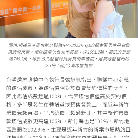
圖說:根據業者提供統計聯徵中心2023年Q1的都會區男性房貸負
擔狀況來看，授信額度以台北市最高，達1691.2萬，最低的是高
雄748.2萬，等於台北爸爸背負房貸的辛苦度，是高雄爸爸們的
2.3倍！圖/台灣房屋提供
台灣房屋趨勢中心執行長張旭嵐指出，聯徵中心定義
的鑑估成數，為鑑估值相對於買賣契約價格的比率，
因此鑑估成數超過100%，代表鑑估價值高於契約價
格，多半是發生在轉增貸或預售貸款上。而近年新竹
房價急起直追，平均總價已超過新北，其中新竹市貸
款鑑估成數更高達106%，新竹縣也是101%，新竹地
區整體為102.9%。主要是近年新竹的新案市場熱絡且
漲幅鮮明，許多3、4年前簽約購買的預售屋，到了完