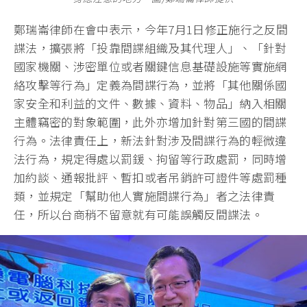
鄭瑞崙律師在會中表示，今年7月1日修正施行之反間
諜法，擴張將「投靠間諜組織及其代理人」、「針對
國家機關、涉密單位或者關鍵信息基礎設施等實施網
絡攻擊等行為」定義為間諜行為，並將「其他關係國
家安全和利益的文件、數據、資料、物品」納入相關
主體竊密的對象範圍，此外亦增加針對第三國的間諜
行為。法律責任上，新法針對涉及間諜行為的輕微違
法行為，規定得處以罰鍰、拘留等行政處罰，同時增
加約談、通報批評、暫扣或者吊銷許可證件等處罰種
類，並規定「幫助他人實施間諜行為」者之法律責
任，所以台商稍不留意就有可能誤觸反間諜法。