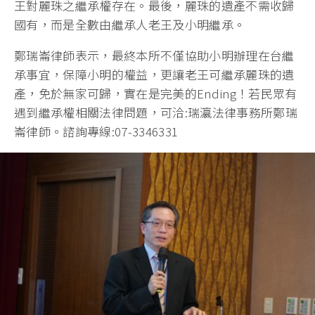
王對麗珠之繼承權存在。最後，麗珠的遺產不需收歸
國有，而是全數由繼承人老王及小明繼承。
鄭瑞崙律師表示，最終本所不僅協助小明辦理在台繼
承事宜，保障小明的權益，更讓老王可繼承麗珠的遺
產，免於無家可歸，實在是完美的Ending！若民眾有
遇到繼承權相關法律問題，可洽:瑞瀛法律事務所鄭瑞
崙律師。諮詢專線:07-3346331