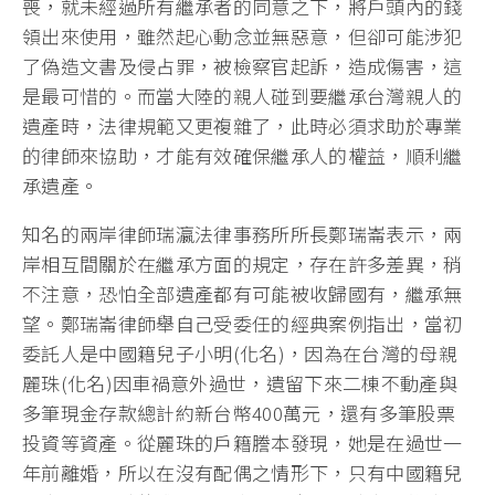
喪，就未經過所有繼承者的同意之下，將戶頭內的錢
領出來使用，雖然起心動念並無惡意，但卻可能涉犯
了偽造文書及侵占罪，被檢察官起訴，造成傷害，這
是最可惜的。而當大陸的親人碰到要繼承台灣親人的
遺產時，法律規範又更複雜了，此時必須求助於專業
的律師來協助，才能有效確保繼承人的權益，順利繼
承遺產。
知名的兩岸律師瑞瀛法律事務所所長鄭瑞崙表示，兩
岸相互間關於在繼承方面的規定，存在許多差異，稍
不注意，恐怕全部遺產都有可能被收歸國有，繼承無
望。鄭瑞崙律師舉自己受委任的經典案例指出，當初
委託人是中國籍兒子小明(化名)，因為在台灣的母親
麗珠(化名)因車禍意外過世，遺留下來二棟不動產與
多筆現金存款總計約新台幣400萬元，還有多筆股票
投資等資產。從麗珠的戶籍謄本發現，她是在過世一
年前離婚，所以在沒有配偶之情形下，只有中國籍兒