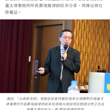
瀛法律事務所所長鄭瑞崙律師前來分享，保障台商在
陸權益。
圖說: 「台商張老師」策進座談會特邀對兩岸法律嫻熟的瑞瀛法
律事務所所長鄭瑞崙律師前來和現場台商說明反間諜法修正及自
身應注意的地方。圖/鄭瑞崙律師提供