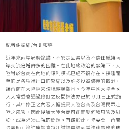
記者謝振維/台北報導
近年來兩岸局勢詭譎，不安定因素以及不信任感讓兩
岸交流倍增許多的困難。在此地緣政治的緊繃下，大
陸對於台商在內地的讓利模式已經不復存在。接踵而
至的是各項進出口的緊縮以及許多投資優惠的取消，
讓台商在大陸經營環境越顯艱困。今年中國大陸全國
人大常委會通過修訂之反間諜法亦已於7月1日正式施
行，其中修正之內容大幅提高大陸台商及台灣民眾赴
陸之風險，因此後續大陸台商可能面臨何種風險及糾
紛，成為必須正視的問題。有鑑於此，陸委會「台商
張老師」策進座談會特別邀請專精兩岸法律事務的瑞