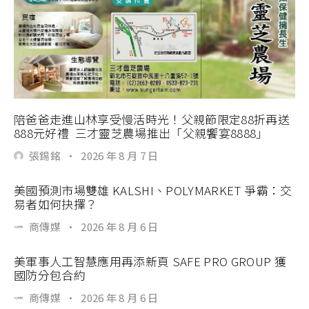
陪爸爸走進山林享受慢活時光！父親節限定88折再送
888元好禮 三才靈芝農場推出「父親饗宴8888」
張錫銘
·
2026 年 8 月 7 日
美國預測市場雙雄 KALSHI、POLYMARKET 爭霸：交
易者如何抉擇？
商傳媒
·
2026 年 8 月 6 日
美軍事人工智慧應用再添新頁 SAFE PRO GROUP 獲
國防分包合約
商傳媒
·
2026 年 8 月 6 日