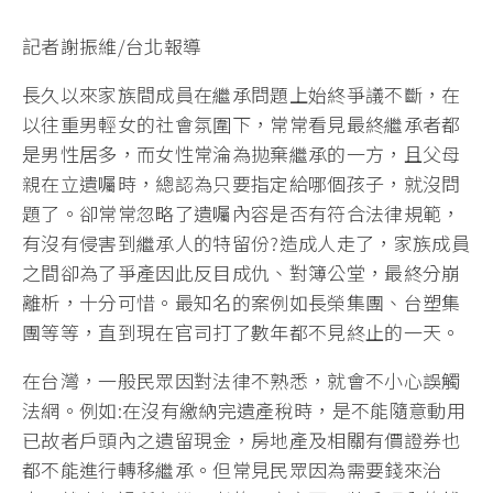
記者謝振維/台北報導
長久以來家族間成員在繼承問題上始終爭議不斷，在
以往重男輕女的社會氛圍下，常常看見最終繼承者都
是男性居多，而女性常淪為拋棄繼承的一方，且父母
親在立遺囑時，總認為只要指定給哪個孩子，就沒問
題了。卻常常忽略了遺囑內容是否有符合法律規範，
有沒有侵害到繼承人的特留份?造成人走了，家族成員
之間卻為了爭產因此反目成仇、對簿公堂，最終分崩
離析，十分可惜。最知名的案例如長榮集團、台塑集
團等等，直到現在官司打了數年都不見終止的一天。
在台灣，一般民眾因對法律不熟悉，就會不小心誤觸
法網。例如:在沒有繳納完遺產稅時，是不能隨意動用
已故者戶頭內之遺留現金，房地產及相關有價證券也
都不能進行轉移繼承。但常見民眾因為需要錢來治