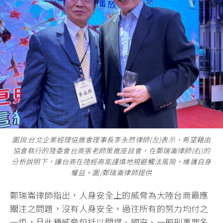
圖說:台北企業經理協進會理事長李永然律師(左)表示，希望藉由
協會執行的陸委會台商張老師策進座談會，在鄭瑞崙律師(右)的
分析說明下，讓台商在陸經商能謹慎地規避觸法風險，維護自身
權益。圖/鄭瑞崙律師提供
鄭瑞崙律師指出，人身安全上的威脅為大陸台商最應
關注之問題，沒有人身安全，過往所有的努力均付之
一炬，且此種威脅包括以間諜、國安、一般刑事罪名