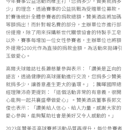
今年賽事公益活動同樣主打「您捐多少，贊美就捐多
少」的理念，透過賽事的公益挑戰為受贈單位募款，
於賽後統計全體參賽者的捐款總額，贊美酒店將加碼
等額捐出！而針對報名費的部分，主辦單位亦進行部
份提撥，除了用來採購新世代關懷協會的特製手工皂
以外，賽事每增加一位女性參賽者，主辦單位也將額
外提撥$200元作為直接的捐款金額，為活動來拋磚引
玉做愛心。
高爾夫球雜誌社長蕭慈葦參與表示：「讚美是正向的
語言，透過健康的高球運動進行交流，您捐多少贊美
就捐多少，讓善意產生更大的循環。」；騰暉國際總
經理陳沛奇更提到：「這個活動非常的有意義，很開
心能夠一起共襄盛舉做愛心」。贊美酒店董事長郭文
俊也表示：「讚美給人信心、給人力量，感謝大家的
愛心參與，能夠幫助社會是美好又令人感動的。」
2023年贊美盃高球賽將活動品質再提升，每位參賽者