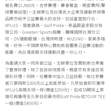
報名費$1,980元，含參賽禮、賽會餐盒、晚宴費用(擊
球費需自理)。主辦單位及台灣各大企業及運動界領導
品牌亦給予公益賽最大的支持，包括富盟旅行社、
VPLUS、億進寢具、Golf Pride、泰晶殿皇家股份有
限公司、Greaten Sports極騰、騰暉國際台灣分公
司、ZIV運動眼鏡、台灣保時捷、MIZUNO、客美多咖
啡、好帝一牛頭牌等熱心贊助商皆響應公益賽活動的
推廣，為台灣高爾夫球運動共盡一份心力。
為邀請大家一同來做公益，主辦單位及贊助商也準備
了豐厚好禮，除了各技術球獎項，晚宴亦有多達百項
摸彩好禮。同時，在賽事中加入公益挑戰，每位參賽
者只要捐款$200元以上就能參加，凡參加者即可獲得
VPLUS高爾夫球一條(價值$250元)，若成功開球上果
嶺可再獲得全久泰目前最夯的Golf Pride或TOUR TEE
一組(價值$450元)。