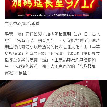
生活中心/綜合報導
展覽「殭」好評如潮，加碼延長至明（17）日！古人
說：「官有九品，殭有八品」，這句話描繪了明清時
期盛行的奇幻小說所造就的特殊志怪文化！由「中華
堪輿道派」的掌門宗師「謝沅瑾」老師親自提供專業
指導並參與的展覽「殭」，主展品即為八具栩栩如
生，不論遠觀近看，都令人不寒而慄的「八品殭屍」
實體1:1模型！