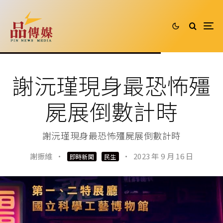
謝沅瑾現身最恐怖殭
屍展倒數計時
謝沅瑾現身最恐怖殭屍展倒數計時
謝振維
·
·
2023 年 9 月 16 日
即時新聞
民生