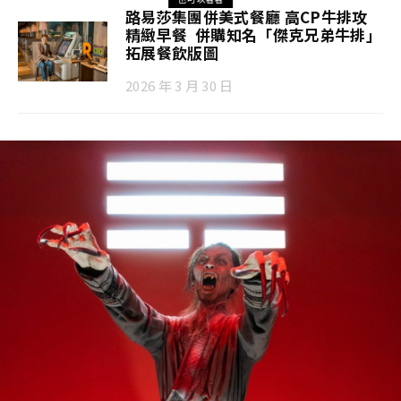
路易莎集團併美式餐廳 高CP牛排攻
精緻早餐 併購知名「傑克兄弟牛排」
拓展餐飲版圖
2026 年 3 月 30 日