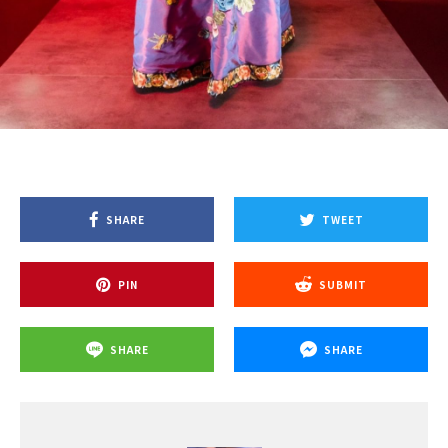
SHARE
TWEET
PIN
SUBMIT
SHARE
SHARE