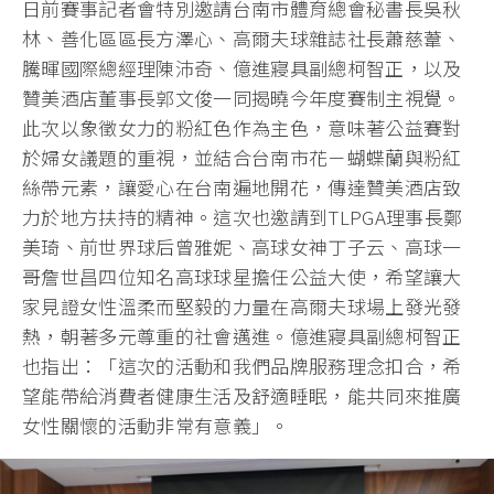
日前賽事記者會特別邀請台南市體育總會秘書長吳秋
林、善化區區長方澤心、高爾夫球雜誌社長蕭慈葦、
騰暉國際總經理陳沛奇、億進寢具副總柯智正，以及
贊美酒店董事長郭文俊一同揭曉今年度賽制主視覺。
此次以象徵女力的粉紅色作為主色，意味著公益賽對
於婦女議題的重視，並結合台南市花－蝴蝶蘭與粉紅
絲帶元素，讓愛心在台南遍地開花，傳達贊美酒店致
力於地方扶持的精神。這次也邀請到TLPGA理事長鄭
美琦、前世界球后曾雅妮、高球女神丁子云、高球一
哥詹世昌四位知名高球球星擔任公益大使，希望讓大
家見證女性溫柔而堅毅的力量在高爾夫球場上發光發
熱，朝著多元尊重的社會邁進。億進寢具副總柯智正
也指出：「這次的活動和我們品牌服務理念扣合，希
望能帶給消費者健康生活及舒適睡眠，能共同來推廣
女性關懷的活動非常有意義」。