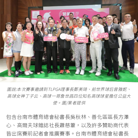
圖說:本次賽事邀請到TLPGA理事長鄭美琦、前世界球后曾雅妮、
高球女神丁子云、高球一哥詹世昌四位知名高球球星擔任公益大
使。圖/業者提供
包含台南市體育總會秘書長吳秋林、善化區區長方澤
心、高爾夫球雜誌社長蕭慈葦，以及許多贊助商代表
皆出席賽前記者會推廣賽事。台南市體育總會秘書長