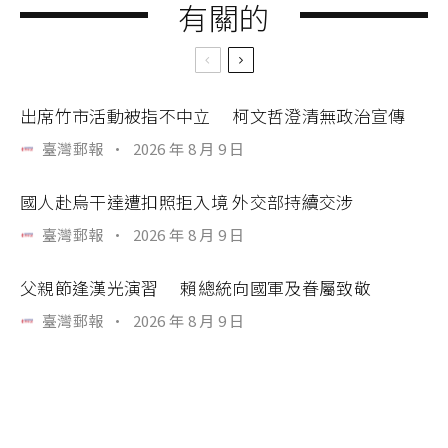
有關的
出席竹市活動被指不中立 柯文哲澄清無政治宣傳
臺灣郵報
·
2026 年 8 月 9 日
國人赴烏干達遭扣照拒入境 外交部持續交涉
臺灣郵報
·
2026 年 8 月 9 日
父親節逢漢光演習 賴總統向國軍及眷屬致敬
臺灣郵報
·
2026 年 8 月 9 日