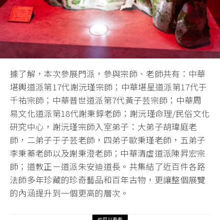
據了解，本次參展門派，參與宗師、老師共有：中華
堪輿道派第17代謝沅瑾宗師；中華堪星道派第17代于
千祐宗師；中華普世道派第7代黃子芸宗師；中華周
易文化道派第18代謝秉錞老師；謝沅瑾命理/民俗文化
研究中心，謝沅瑾宗師入室弟子：大弟子胡瑋庭老
師，二弟子于子芸老師，四弟子歐秉瑾老師，五弟子
李秉蓁老師以及謝秉澄老師；中華清虛道派陳昇宏宗
師；道教正ㄧ道派朱安迪道長。共集結了近百件各路
法師多年珍藏的珍奇藝品和百年古物，更讓整個展覽
的內涵提升到一個更高的層次。
也可以看看