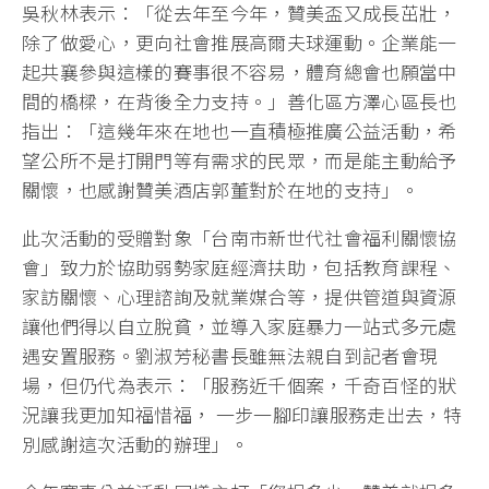
吳秋林表示：「從去年至今年，贊美盃又成長茁壯，
除了做愛心，更向社會推展高爾夫球運動。企業能一
起共襄參與這樣的賽事很不容易，體育總會也願當中
間的橋樑，在背後全力支持。」善化區方澤心區長也
指出：「這幾年來在地也一直積極推廣公益活動，希
望公所不是打開門等有需求的民眾，而是能主動給予
關懷，也感謝贊美酒店郭董對於在地的支持」。
此次活動的受贈對象「台南市新世代社會福利關懷協
會」致力於協助弱勢家庭經濟扶助，包括教育課程、
家訪關懷、心理諮詢及就業媒合等，提供管道與資源
讓他們得以自立脫貧，並導入家庭暴力一站式多元處
遇安置服務。劉淑芳秘書長雖無法親自到記者會現
場，但仍代為表示：「服務近千個案，千奇百怪的狀
況讓我更加知福惜福， 一步一腳印讓服務走出去，特
別感謝這次活動的辦理」。