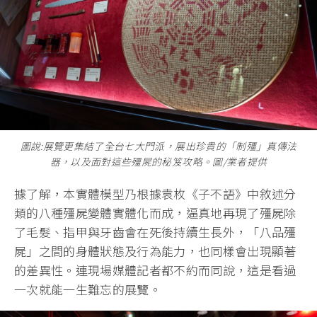
圖說:展覽更集結了全台七大門派，展出珍貴的「制殭」真傳法
器，以及面對這些殭屍的秘笈攻略。圖/業者提供
據了解，本實體模型乃根據袁枚《子不語》中敘述分
類的八種殭屍變體實體化而成，逼真地再現了殭屍除
了毛髮、指甲與牙齒會在死後持續生長外，「八品殭
屍」之間的身體狀態及行為能力，也同樣會出現顯著
的差異性。連現場媒體記者都不約而同說，這是看過
一次就能一生難忘的展覽。