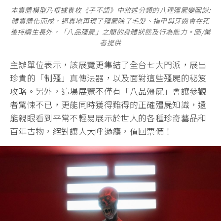
本實體模型乃根據袁枚《子不語》中敘述分類的八種殭屍變圖說:
體實體化而成，逼真地再現了殭屍除了毛髮、指甲與牙齒會在死
後持續生長外，「八品殭屍」之間的身體狀態及行為能力。圖/業
者提供
主辦單位表示，該展覽更集結了全台七大門派，展出
珍貴的「制殭」真傳法器，以及面對這些殭屍的秘笈
攻略。另外，這場展覽不僅有「八品殭屍」會讓參觀
者驚悚不已，更能同時獲得難得的正確殭屍知識，還
能親眼看到平常不輕易展示於世人的各種珍奇藝品和
百年古物，絕對讓人大呼過癮，值回票價！