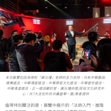
本次展覽也因為得到「謝沅瑾」老師的全力支持，共有中華圖說:
堪輿道派、中華堪星道派、中華周易文化道派、中華普世道派、
中華清虛道派、正一道派顯妙堂、謝沅瑾命理/民俗文化研究中
心，共7大派別外的共襄盛舉。圖/業者提供
值得特別關注的是，展覽中展示的「法師入門、進階