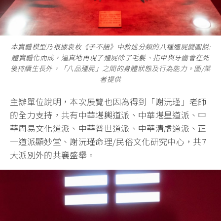
本實體模型乃根據袁枚《子不語》中敘述分類的八種殭屍變圖說:
體實體化而成，逼真地再現了殭屍除了毛髮、指甲與牙齒會在死
後持續生長外，「八品殭屍」之間的身體狀態及行為能力。圖/業
者提供
主辦單位說明，本次展覽也因為得到「謝沅瑾」老師
的全力支持，共有中華堪輿道派、中華堪星道派、中
華周易文化道派、中華普世道派、中華清虛道派、正
一道派顯妙堂、謝沅瑾命理/民俗文化研究中心，共7
大派別外的共襄盛舉。