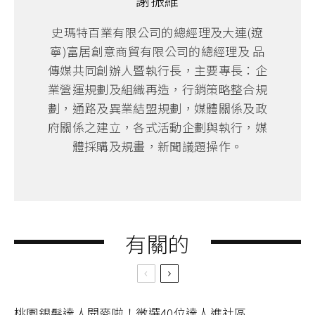
謝振維
史瑪特百業有限公司的總經理及大連(遼
寧)富居創意商貿有限公司的總經理及 品
傳媒共同創辦人暨執行長，主要專長：企
業營運規劃及組織再造，行銷策略整合規
劃，通路及異業結盟規劃，媒體關係及政
府關係之建立，各式活動企劃與執行，媒
體採購及規畫，新聞議題操作。
有關的
桃園銀髮達人開麥啦！徵選40位達人進社區