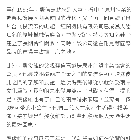
早在1993年，龔信嘉就來到大陸，看中了泉州鞋業的
繁榮和發展。隨著時間的推移，父子倆一同見證了泉
州台商投資區的崛起。鉅閩機械有限公司已成爲大陸
知名的制鞋機械供應商，並與安踏、特步等知名鞋企
建立了長期合作關系。同時，該公司還在耐克等國際
品牌的市場中占據一席之地。
此外，龔俊維的父親龔信嘉還是泉州台資企業協會的
會長。他經常組織兩岸企業之間的交流活動，增進彼
此之間的了解和友誼。這使得龔俊維從小就深受兩岸
文化熏陶，爲他的未來發展奠定了基礎。值得一提的
是，龔俊維也有了自己的兩岸婚姻家庭，並育有一個
3歲可愛的小公主。他們三代人在泉州生活得幸福美
滿，這無疑是對龔俊維努力創業和積極融入大陸生活
的最好回應。
龔俊維的故事展示了年輕一代創業者如何在父輩的引