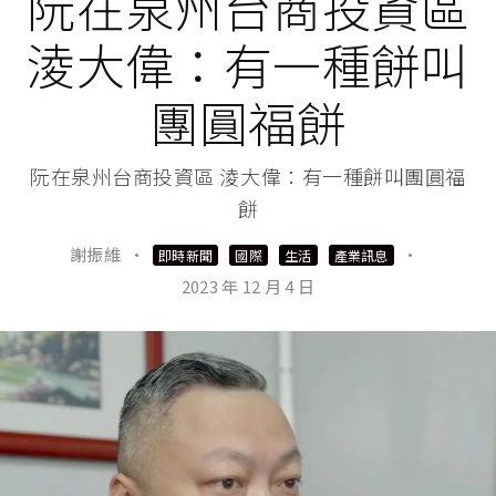
阮在泉州台商投資區
淩大偉：有一種餅叫
團圓福餅
阮在泉州台商投資區 淩大偉：有一種餅叫團圓福
餅
謝振維
·
·
即時新聞
國際
生活
產業訊息
2023 年 12 月 4 日