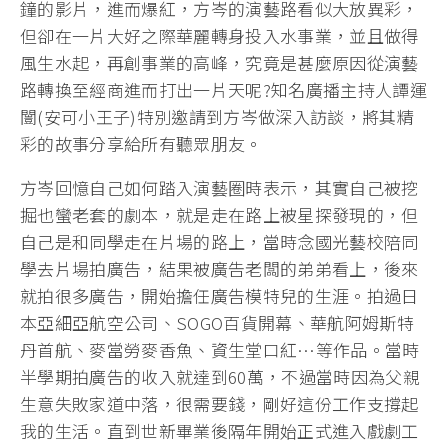
鐘的影片，進而爆紅，方岑的演藝路看似大放異彩，
但卻在一片大好之際華麗轉身投入水事業，並且做得
風生水起，再創事業的高峰，究竟是甚麼原因從演藝
路轉換至經商進而打出一片天呢?知名廣播主持人譚運
闓(安可小王子)特別邀請到方岑做深入訪談，將其精
彩的故事分享給所有聽眾朋友。
方岑回憶自己如何踏入演藝圈時表示，其實自己被挖
掘也蠻老套的劇本，就是走在路上被星探發現的，但
自己是和同學走在片場的路上，當時念國光藝校陪同
學去片場拍廣告，結果被廣告老闆的弟弟看上，後來
就拍很多廣告，開始擔任廣告模特兒的生涯。拍過日
本亞細亞航空公司、SOGO百貨開幕、華航阿姆斯特
丹首航、麥當勞麥香魚、資生堂口紅…等作品。當時
半學期拍廣告的收入就達到60萬，不過當時因為父親
生意失敗家道中落，很需要錢，剛好這份工作支撐起
我的生活。直到世新畢業後隔年開始正式進入戲劇工