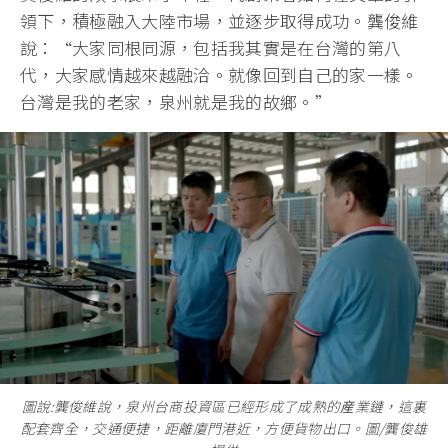
領下，積極融入大陸市場，並逐步取得成功。龔俊維
說：“大家同根同源，包括我其實是在台灣的第八
代，大家感情越來越融洽。就像回到自己的家一樣。
台灣是我的老家，泉州就是我的故鄉。”
圖說:龔俊維說，泉州台商投資區已經形成了成熟的産業鏈，這裏
配套齊全，交通便捷，距離廈門港近，方便貨物出口。圖/龔俊雄