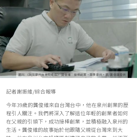
圖說:《阮在泉州台商投資區》 龔俊維：接棒創業，築夢泉州。圖/龔俊雄提供
記者謝振維/綜合報導
今年39歲的龔俊維來自台灣台中，他在泉州創業的歷
程引人關注。我們將深入了解這位年輕的創業者如何
在父親的引領下，成功接棒創業，並積極融入泉州的
生活。龔俊維的故事始於他跟隨父親從台灣來到大