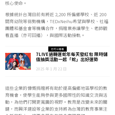
核心使命。
根據統計台灣目前有將近 2,200 所偏鄉學校、近 200
間育幼院等弱勢機構，TEDxNeihu希望與學校、社福
團體和基金會等機構合作，捐贈票券讓學生、老師觀
看直播（亦可回播），與國際活動接軌。
也可以看看
7LIVE過轉運蛇年每天發紅包 限時儲
值抽獎活動一起「蛇」出好運勢
2025 年 1 月 22 日
這些企業的慷慨捐贈將有助於提高偏鄉地區學校的教
育機會，使學生能夠參與更多國際性的知識交流與活
動，為他們打開更寬廣的視野。教育是改變未來的關
鍵，而興洋建設等企業的支持將為台灣的教育事業注