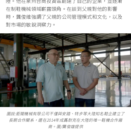
陸。他在泉州台商投資區創建了自己的企業，並逐漸
在制鞋機械領域嶄露頭角。在談到父親對他的影響
時，龔俊維強調了父親的公司管理模式和文化，以及
對市場的敏銳洞察力。
圖說:鉅閩機械有限公司不僅與安踏、特步等大陸知名鞋企建立了
長期合作關系，還在2014年成爲耐克在大陸的唯一鞋機合作廠
商。圖/龔俊雄提供