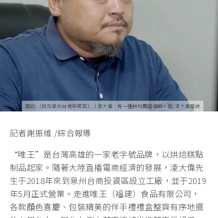
圖說:《阮在泉州台商投資區》｜淩大偉：有一種餅叫團圓福餅。圖/淩大偉提供
記者謝振維 /綜合報導
“唯王”是台灣高雄的一家老字號品牌，以烘焙糕點
制品起家。隨著大陸直播電商經濟的發展，淩大偉先
生于2018年來到泉州台商投資區設立工廠，並于2019
年5月正式營業。走進唯王（福建）食品有限公司，
各款顔色喜慶、包裝精美的伴手禮禮盒整齊有序地擺