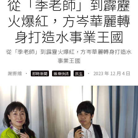
從「季老師」到霹靂
火爆紅，方岑華麗轉
身打造水事業王國
從「季老師」到霹靂火爆紅，方岑華麗轉身打造水
事業王國
謝振維
·
·
2023 年 12 月 4 日
即時新聞
娛樂快訊
民生