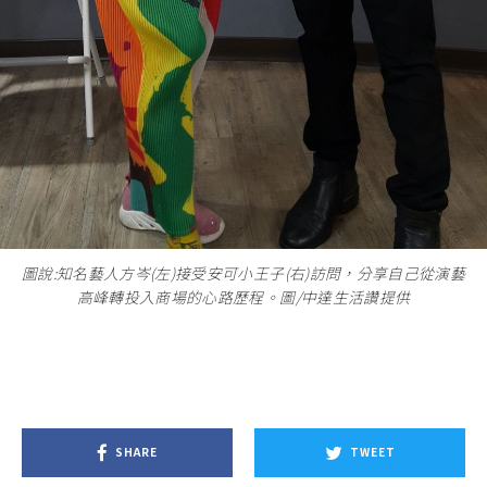
圖說:知名藝人方岑(左)接受安可小王子(右)訪問，分享自己從演藝
高峰轉投入商場的心路歷程。圖/中達生活讚提供
SHARE
TWEET