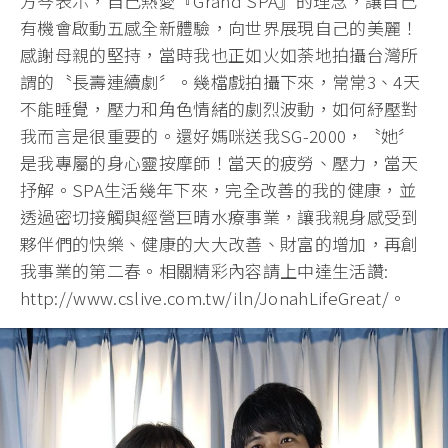
方岑表示，自己熱愛『Grand SPA』的理念，讓自己
有機會啟動五感全新體驗，向世界展現自己的美麗！
感謝母親的堅持，當時我也正如火如荼地拍攝台灣所
謂的〝長壽連續劇〞。幾檔戲拍攝下來，常常3、4天
不能睡覺，壓力和角色情緒的劇烈波動，如何紓壓對
我而言是很重要的。還好媽咪送我SG-2000，〝她〞
是我專屬的身心靈按摩師！當天的疲勞、壓力，當天
抒解。SPA生活幾年下來，完全改善的我的健康，並
透過密切接觸與經營巨晴水療事業，讓我親身感受到
夥伴們的快樂、健康的大大改善、財富的增加，再創
我事業的第二春。相關精彩內容請上中達生活讚:
http://www.cslive.com.tw/iln/JonahLifeGreat/。