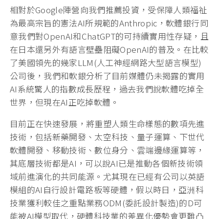
相對於Google陣營向我們推薦投資，受保障人類福祉
為最高宗旨的憲法AI所規範的Anthropic，軟體銀行同
意我們對OpenAI和ChatGPT的可持續實用性存疑，且
在日本還另外有語言壁壘阻礙OpenAI的普及。在比較
了美國領先的幾家LLM(人工神經網路大型語言模型)
公司後，我們和軟銀分析了目前媒體仍未揭露的實用
AI系統驚人的指數成長歷程，過去我們說軟體吃掉全
世界，但現在AI正吃掉軟體。
目前正在快速發展，將重塑人類生命樣態的數項先進
技術，包括新藥開發、太空科技、量子運算、下世代
軟體開發、移動技術、數位身分、雲端邊緣運算等，
其底層技術都是AI，可以說AI已是推動各個新技術領
域前進演化的共同能源。尤其現在已經有公司以英語
模組的AI自行設計電路板等硬體，假以時日，亞洲科
技業獲利較佳之重點業務ODM(委託設計製造)的D可
能被AI模型取代，硬體科技業的差異化優勢會更難凸