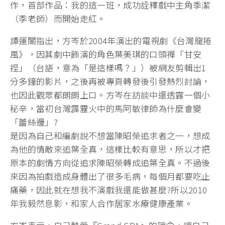
作，首部作品：我的這一班，成功詮釋戲中主角季潔
（季老師）而開始走紅。
譚運闓指出，方岑於2004年演出的電視劇《台灣龍捲
風》，因其劇中飾演的角色葉美琪的口頭禪「甘安
捏」（台語，意為「是這樣嗎？」）被網友剪輯出1
分多鐘的影片，之後再被專頁轉發後引發熱烈討論，
也因此觀眾都朗朗上口。方岑在訪談中還透露一個小
秘辛，當初台灣霹靂火中的馬阿敏律師為什麼會變
「蕾絲邊」?
是因為自己和編劇說不想當陳昭榮追求者之一，想成
為他的情敵來追葉全真，這樣比較有意思，所以才把
原本的劇情方向從追求陳昭榮轉成追葉全真。不過後
來因為拍戲造成身體出了很多毛病，每個月都要吃止
痛藥，因此就在想我不演戲我還能做甚麼?所以2010
年我毅然息影，和家人合作居家水療健康產業。