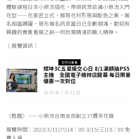
體驗課程日本小原流插花，帶領民眾認識小原流入門
花型——花意匠立式，展現花材形態與配色之美，報
名相當踴躍，發布報名訊息當日已全數額滿，歡迎有
興趣的貴賓看展之餘一同欣賞精湛的職人精神。
｜展覽資訊｜
也可以看看
燦坤3C五星級交心日 8/1滿額抽PS5
主機 全國電子楠梓店開幕 每日限量
優惠一次到位
2026 年 7 月 31 日
〈甦醒〉——小原流台南支部創立37週年花展
展覽時間：2023/3/11(六)14：00-3/15(三)18：00 免
費入場