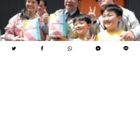
［記者杜忠聰/台南報導］11日台灣隊在世界棒球經典
賽以9：5打敗荷蘭隊，台南市長黃偉哲今早在臉書宣
布：「慶祝台灣隊二連勝，祭品文兌現！今天11:30將
在台南市立棒球場前發放100份致勝大禮包」