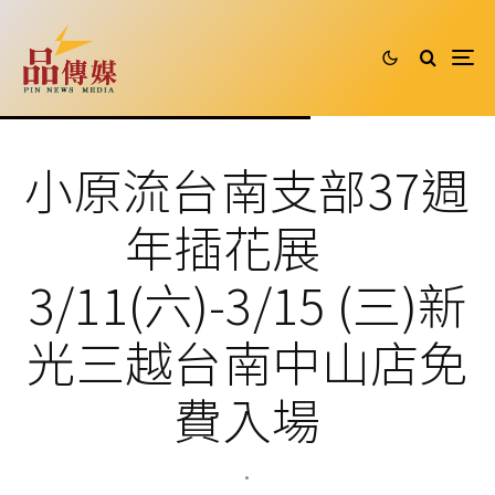
小原流台南支部37週
年插花展
3/11(六)-3/15 (三)新
光三越台南中山店免
費入場
·