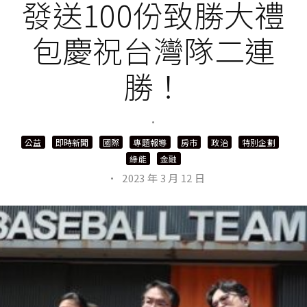
發送100份致勝大禮
包慶祝台灣隊二連
勝！
·
公益
即時新聞
國際
專題報導
房市
政治
特別企劃
綠能
金融
·
2023 年 3 月 12 日