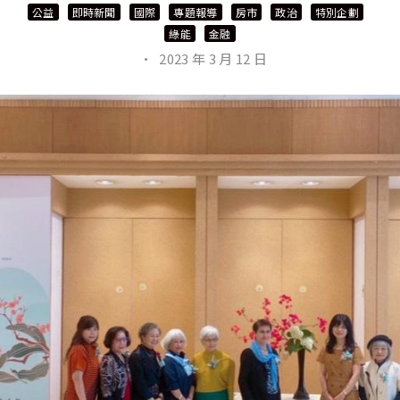
公益
即時新聞
國際
專題報導
房市
政治
特別企劃
綠能
金融
·
2023 年 3 月 12 日