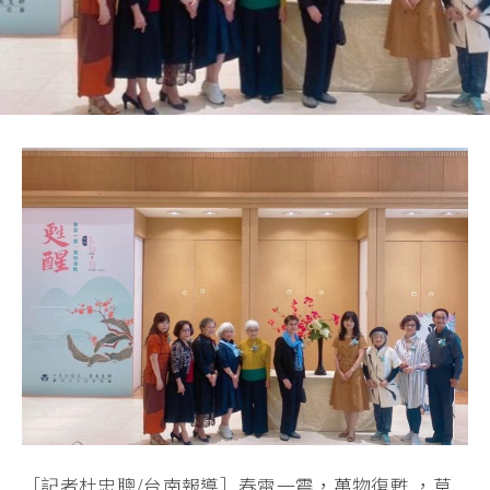
［記者杜忠聰/台南報導］春雷一震，萬物復甦 ，草