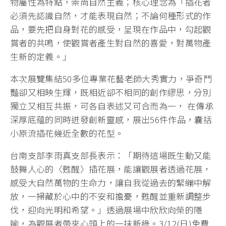
物屬性為特點，崇尚自然主義；核心理念為「插花者
必須先認識自然，才能表現自然；不論何種形式的作
品，要先把自身對花的感受，呈現在作品中，勾起觀
賞者的共鳴，使觀賞者產生對自然的喜愛，對萬物產
生新的定義。」
本次展覽集結50多位專業花藝老師大秀實力，爭奇鬥
豔卻又相映生輝，既相近卻不相同的創作繆思，分別
獨立又相互共振，可各自表述又可合而為一， 在傳承
深厚底蘊的同時迸發創新靈感，展出56件作品，囊括
小原流插花幾近全數的花型。
台南支部李雨真支部長表示：「期待這場既生動又能
鼓舞人心的〈甦醒〉插花展，能讓觀展者透過花展，
感受大自然萬物的生命力，讓自我從過去的緊繃中解
放，一掃藏於心中的不安和擔憂，甦醒並重新調整步
伐，迎向光明和希望。」透過展場中欣欣向榮的隱
喻，為觀展者帶來心頭上的一抹新綠。3/12(日)免費