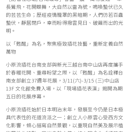
長鶯飛，花開蝶舞，大自然以雷為號，鳴喚蟄伏已久
的芸芸生命；歷經疫情籠罩的黑暗期，人們彷若百蟲
蟄伏，靜居閉戶，幸而盼得撥雲見日、破繭而出的光
明。
以「甦醒」為名，聚焦極致插花技藝，重新定義自然
萬物
小原流插花台南支部與新光三越台南中山店再度攜手
於春暖花開、重尋盼望之際，以「甦醒」為名詮釋台
南支部創立37週年花展，3/11(六)-3/15 (三)中山店
13F 文化館免費入場，以「現場插花表演」揭開為期
五日的花展序幕。
小原流插花始於日本明治末年，發展至今仍是日本極
具代表性的花道流派之一；創立人小原雲心受西方文
化影響，傾心描寫自然景觀，以重現自然美及展示植