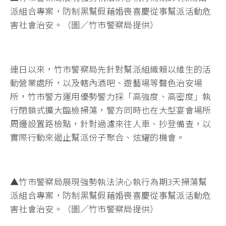
派組合專案，防制黑幫假藉婚喪喜慶從事幫派活動危
害社會治安。（圖／竹市警察局提供）
連日以來，竹市警察局先針對幫派組織賴以維生的活
動營業處所，以及轄內酒吧、遊藝場等聲色治安場
所，竹市警方運用優勢警力採「高強度、高密度」執
行閉鎖式擴大臨檢掃蕩，警方同時也在大型宴會場所
周邊設置路檢點，針對過濾來往人車、抄登備查，以
實際行動來遏止幫派份子聚合、炫耀的機會。
▲竹市警察局展現強勢執法決心執行為期3天掃蕩幫
派組合專案，防制黑幫假藉婚喪喜慶從事幫派活動危
害社會治安。（圖／竹市警察局提供）