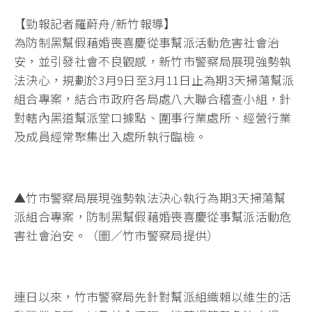
【勁報記者羅蔚舟/新竹報導】
為防制黑幫假藉婚喪喜慶從事幫派活動危害社會治
安，並引發社會不良觀感，新竹市警察局展現強勢執
法決心，規劃於3月9日至3月11日止為期3天掃蕩幫派
組合專案，結合市政府各局處八大聯合稽查小組，針
對轄內黑道幫派堂口據點、圍事行業處所、經營行業
及成員經常聚集出入處所執行臨檢。
▲竹市警察局展現強勢執法決心執行為期3天掃蕩幫
派組合專案，防制黑幫假藉婚喪喜慶從事幫派活動危
害社會治安。（圖／竹市警察局提供）
連日以來，竹市警察局先針對幫派組織賴以維生的活