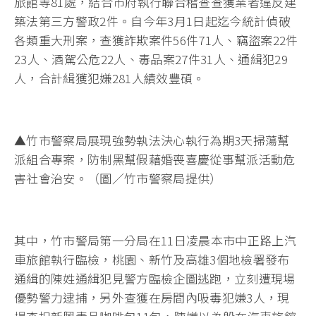
旅館等81處，結合市府執行聯合稽查查獲業者違反建
築法第三方警政2件。自今年3月1日起迄今統計偵破
各類重大刑案，查獲詐欺案件56件71人、竊盜案22件
23人、酒駕公危22人、毒品案27件31人、通緝犯29
人，合計緝獲犯嫌281人績效豐碩。
▲竹市警察局展現強勢執法決心執行為期3天掃蕩幫
派組合專案，防制黑幫假藉婚喪喜慶從事幫派活動危
害社會治安。（圖／竹市警察局提供）
其中，竹市警局第一分局在11日凌晨本市中正路上汽
車旅館執行臨檢，桃園、新竹及高雄3個地檢署發布
通緝的陳姓通緝犯見警方臨檢企圖逃跑，立刻遭現場
優勢警力逮捕，另外查獲在房間內吸毒犯嫌3人，現