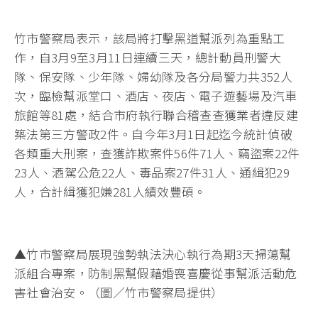
竹市警察局表示，該局將打擊黑道幫派列為重點工
作，自3月9至3月11日連續三天，總計動員刑警大
隊、保安隊、少年隊、婦幼隊及各分局警力共352人
次，臨檢幫派堂口、酒店、夜店、電子遊藝場及汽車
旅館等81處，結合市府執行聯合稽查查獲業者違反建
築法第三方警政2件。自今年3月1日起迄今統計偵破
各類重大刑案，查獲詐欺案件56件71人、竊盜案22件
23人、酒駕公危22人、毒品案27件31人、通緝犯29
人，合計緝獲犯嫌281人績效豐碩。
▲竹市警察局展現強勢執法決心執行為期3天掃蕩幫
派組合專案，防制黑幫假藉婚喪喜慶從事幫派活動危
害社會治安。（圖／竹市警察局提供）