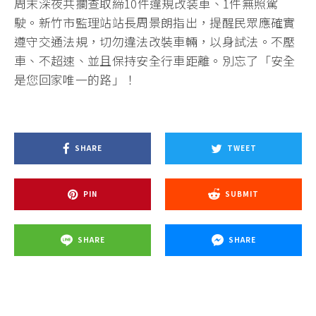
周末深夜共攔查取締10件違規改装車、1件無照駕
駛。新竹市監理站站長周景朗指出，提醒民眾應確實
遵守交通法規，切勿違法改裝車輛，以身試法。不壓
車、不超速、並且保持安全行車距離。別忘了「安全
是您回家唯一的路」！
SHARE
TWEET
PIN
SUBMIT
SHARE
SHARE