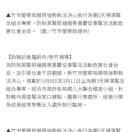
▲竹市警察局展現強勢執法決心執行為期3天掃蕩幫
派組合專案，防制黑幫假藉婚喪喜慶從事幫派活動危
害社會治安。（圖／竹市警察局提供）
【勁報記者羅蔚舟/新竹報導】
為防制黑幫假藉婚喪喜慶從事幫派活動危害社會治
安，並引發社會不良觀感，新竹市警察局展現強勢執
法決心，規劃於3月9日至3月11日止為期3天掃蕩幫派
組合專案，結合市政府各局處八大聯合稽查小組，針
對轄內黑道幫派堂口據點、圍事行業處所、經營行業
及成員經常聚集出入處所執行臨檢。
▲竹市警察局展現強勢執法決心執行為期3天掃蕩幫