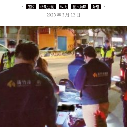
·
·
國際
特別企劃
科技
藝文特區
財經
2023 年 3 月 12 日