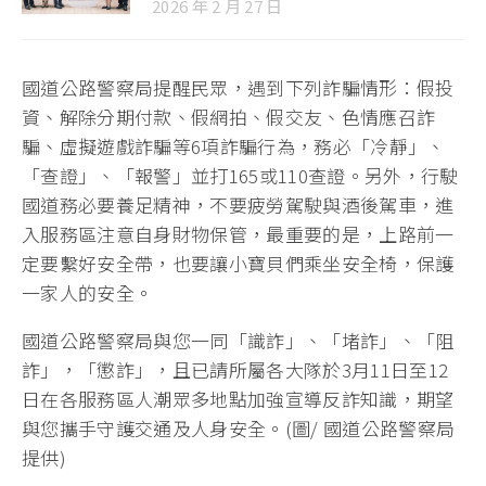
2026 年 2 月 27 日
國道公路警察局提醒民眾，遇到下列詐騙情形：假投
資、解除分期付款、假網拍、假交友、色情應召詐
騙、虛擬遊戲詐騙等6項詐騙行為，務必「冷靜」、
「查證」、「報警」並打165或110查證。另外，行駛
國道務必要養足精神，不要疲勞駕駛與酒後駕車，進
入服務區注意自身財物保管，最重要的是，上路前一
定要繫好安全帶，也要讓小寶貝們乘坐安全椅，保護
一家人的安全。
國道公路警察局與您一同「識詐」、「堵詐」、「阻
詐」，「懲詐」，且已請所屬各大隊於3月11日至12
日在各服務區人潮眾多地點加強宣導反詐知識，期望
與您攜手守護交通及人身安全。(圖/ 國道公路警察局
提供)