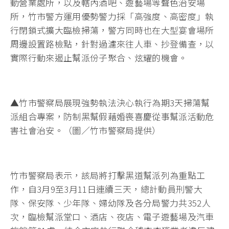
動營業處所，以及轄內酒吧、遊藝場等聲色治安場
所，竹市警方運用優勢警力採「高強度、高密度」執
行閉鎖式擴大臨檢掃蕩，警方同時也在大型宴會場所
周邊設置路檢點，針對過濾來往人車、抄登備查，以
實際行動來遏止幫派份子聚合、炫耀的機會。
▲竹市警察局展現強勢執法決心執行為期3天掃蕩幫
派組合專案，防制黑幫假藉婚喪喜慶從事幫派活動危
害社會治安。（圖／竹市警察局提供）
竹市警察局表示，該局將打擊黑道幫派列為重點工
作，自3月9至3月11日連續三天，總計動員刑警大
隊、保安隊、少年隊、婦幼隊及各分局警力共352人
次，臨檢幫派堂口、酒店、夜店、電子遊藝場及汽車