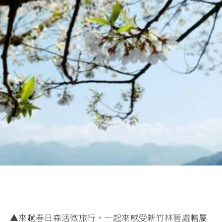
▲來趟春日森活微旅行，一起來感受新竹林管處轄屬