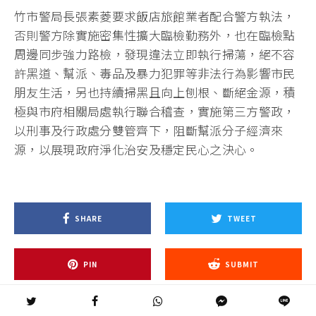
竹市警局長張素菱要求飯店旅館業者配合警方執法，
否則警方除實施密集性擴大臨檢勤務外，也在臨檢點
周邊同步強力路檢，發現違法立即執行掃蕩，絕不容
許黑道、幫派、毒品及暴力犯罪等非法行為影響市民
朋友生活，另也持續掃黑且向上刨根、斷絕金源，積
極與市府相關局處執行聯合稽查，實施第三方警政，
以刑事及行政處分雙管齊下，阻斷幫派分子經濟來
源，以展現政府淨化治安及穩定民心之決心。
SHARE
TWEET
PIN
SUBMIT
SHARE
SHARE