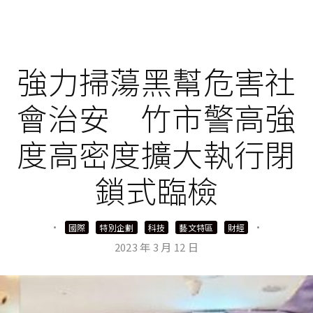
強力掃蕩黑幫危害社
會治安 竹市警高強
度高密度擴大執行閉
鎖式臨檢
·
·
國際
特別企劃
科技
藝文特區
財經
2023 年 3 月 12 日