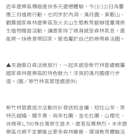
近年遊樂區積極提供多元遊憩體驗，今(3/12)日為響
應三月植樹行動，也同步於內洞、滿月圓、東眼山、
觀霧國家森林遊樂區及火炎山生態教育館辦理臺灣原
生植物贈苗活動，讓遊客除了親身感受森林氣息，還
能將一抹綠意帶回家，營造屬於自己的綠帶森活圈。
▲來趟春日森活微旅行，一起來感受新竹林管處轄屬
國家森林遊樂區的特色魅力！涼爽的滿月圓健行步
道。(圖／新竹林區管理處提供)
新竹林管處這次活動共計發送桃金孃、短柱山茶、萊
特氏越橘、鐵冬青、烏來杜鵑、金毛杜鵑、山櫻花、
肖楠等1,700株台灣原生苗木，遊客反應熱烈。未來遊
樂區也將不定期推出更多森林療癒、環境教育體驗活