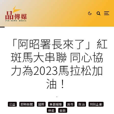
「阿昭署長來了」紅
斑馬大串聯 同心協
力為2023馬拉松加
油！
·
公益
即時新聞
國際
專題報導
房市
政治
特別企劃
綠能
金融