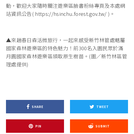
動，歡迎大家隨時關注遊樂區臉書粉絲專頁及本處網
站資訊公告(
https://hsinchu.forest.gov.tw/
)。
▲來趟春日森活微旅行，一起來感受新竹林管處轄屬
國家森林遊樂區的特色魅力！前300名入園民眾於滿
月圓國家森林遊樂區領取原生樹苗。(圖／新竹林區管
理處提供)
SHARE
TWEET
PIN
SUBMIT