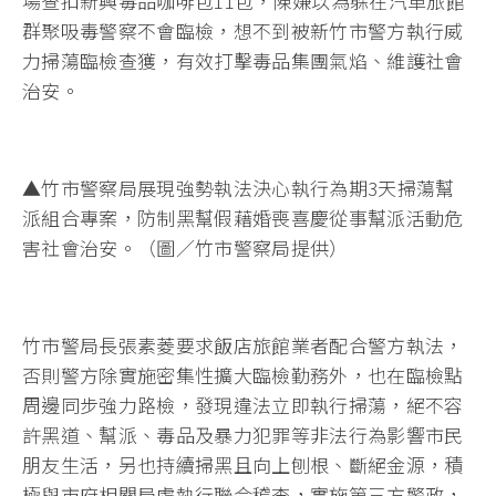
場查扣新興毒品咖啡包11包，陳嫌以為躲在汽車旅館
群聚吸毒警察不會臨檢，想不到被新竹市警方執行威
力掃蕩臨檢查獲，有效打擊毒品集團氣焰、維護社會
治安。
▲竹市警察局展現強勢執法決心執行為期3天掃蕩幫
派組合專案，防制黑幫假藉婚喪喜慶從事幫派活動危
害社會治安。（圖／竹市警察局提供）
竹市警局長張素菱要求飯店旅館業者配合警方執法，
否則警方除實施密集性擴大臨檢勤務外，也在臨檢點
周邊同步強力路檢，發現違法立即執行掃蕩，絕不容
許黑道、幫派、毒品及暴力犯罪等非法行為影響市民
朋友生活，另也持續掃黑且向上刨根、斷絕金源，積
極與市府相關局處執行聯合稽查，實施第三方警政，