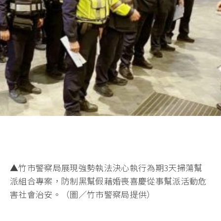
▲竹市警察局展現強勢執法決心執行為期3天掃蕩幫
派組合專案，防制黑幫假藉婚喪喜慶從事幫派活動危
害社會治安。（圖／竹市警察局提供）