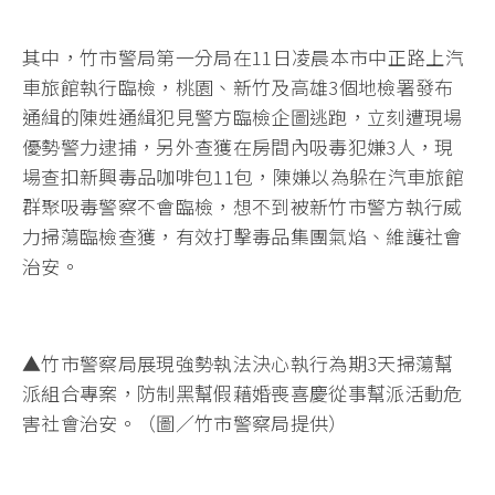
其中，竹市警局第一分局在11日凌晨本市中正路上汽
車旅館執行臨檢，桃園、新竹及高雄3個地檢署發布
通緝的陳姓通緝犯見警方臨檢企圖逃跑，立刻遭現場
優勢警力逮捕，另外查獲在房間內吸毒犯嫌3人，現
場查扣新興毒品咖啡包11包，陳嫌以為躲在汽車旅館
群聚吸毒警察不會臨檢，想不到被新竹市警方執行威
力掃蕩臨檢查獲，有效打擊毒品集團氣焰、維護社會
治安。
▲竹市警察局展現強勢執法決心執行為期3天掃蕩幫
派組合專案，防制黑幫假藉婚喪喜慶從事幫派活動危
害社會治安。（圖／竹市警察局提供）