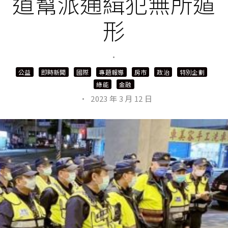
道幫派通緝犯無所遁
形
·
公益
即時新聞
國際
專題報導
房市
政治
特別企劃
綠能
金融
·
2023 年 3 月 12 日