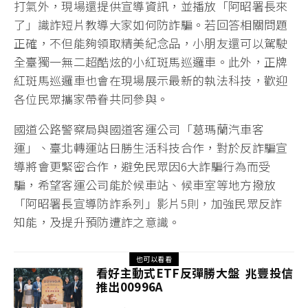
打氣外，現場還提供宣導資訊，並播放「阿昭署長來
了」識詐短片教導大家如何防詐騙。若回答相關問題
正確，不但能夠領取精美紀念品，小朋友還可以駕駛
全臺獨一無二超酷炫的小紅斑馬巡邏車。此外，正牌
紅斑馬巡邏車也會在現場展示最新的執法科技，歡迎
各位民眾攜家帶眷共同參與。
國道公路警察局與國道客運公司「葛瑪蘭汽車客
運」、臺北轉運站日勝生活科技合作，對於反詐騙宣
導將會更緊密合作，避免民眾因6大詐騙行為而受
騙，希望客運公司能於候車站、候車室等地方撥放
「阿昭署長宣導防詐系列」影片5則，加強民眾反詐
知能，及提升預防遭詐之意識。
也可以看看
看好主動式ETF反彈勝大盤 兆豐投信
推出00996A