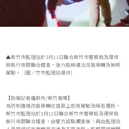
▲新竹市監理站於3月11日聯合新竹市警察局及環保
局執行夜間聯合稽查，強力取締違法改裝車輛及無照
駕駛。（圖／竹市監理站提供）
【勁報記者羅蔚舟/新竹報導】
為防制違規改裝車輛在道路上危險駕駛及噪音擾民，
新竹市監理站於3月11日聯合新竹市警察局及環保局
執行夜間聯合稽查，由警方設點攔查後，再由監理站
人員當場認定車輛是否涉及不當改裝，監警環跨機關