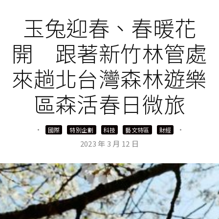
玉兔迎春、春暖花
開 跟著新竹林管處
來趟北台灣森林遊樂
區森活春日微旅
·
·
國際
特別企劃
科技
藝文特區
財經
2023 年 3 月 12 日