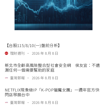
【台股115/8/10(一)盤前分析】
理財週刊
·
2026 年 8 月 8 日
新北市全齡高風險整合型社會安全網 侯友宜：不遺
漏任何一個需要幫助的家庭
臺灣郵報
·
2026 年 8 月 8 日
NETFLIX現象級IP「K-POP獵魔女團」一週年官方快
閃店移展台中
臺灣郵報
·
2026 年 8 月 8 日