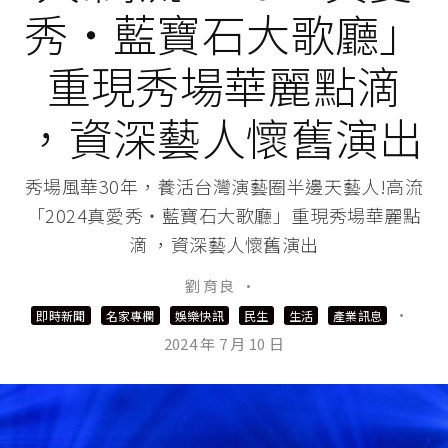
秀‧藍寶石大歌廳」
重現秀場華麗點滴
，資深藝人懷舊演出
秀場風華30年，養活台灣演藝圈半邊天藝人!高流
「2024真愛秀‧藍寶石大歌廳」重現秀場華麗點
滴 ，資深藝人懷舊演出
劉 育良
·
·
即時新聞
名家專欄
娛樂快訊
民生
生活
產業訊息
2024 年 7 月 10 日