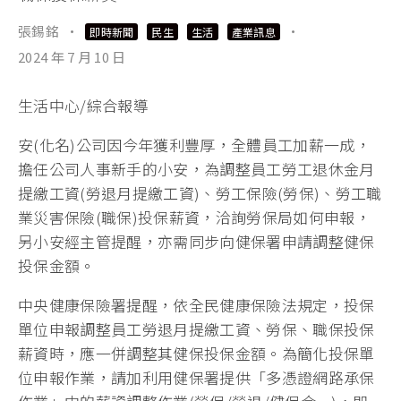
張錫銘
·
·
即時新聞
民生
生活
產業訊息
2024 年 7 月 10 日
生活中心/綜合報導
安(化名)公司因今年獲利豐厚，全體員工加薪一成，
擔任公司人事新手的小安，為調整員工勞工退休金月
提繳工資(勞退月提繳工資)、勞工保險(勞保)、勞工職
業災害保險(職保)投保薪資，洽詢勞保局如何申報，
另小安經主管提醒，亦需同步向健保署申請調整健保
投保金額。
中央健康保險署提醒，依全民健康保險法規定，投保
單位申報調整員工勞退月提繳工資、勞保、職保投保
薪資時，應一併調整其健保投保金額。為簡化投保單
位申報作業，請加利用健保署提供「多憑證網路承保