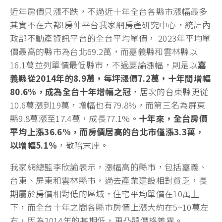
近年房價只漲不跌，不過近十年全台各縣市漲幅最多
其實不在六都!房仲平台我家網房產研究中心，統計內
政部不動產資訊平台的全台平均單價， 2023年平均單
價最高的縣市為台北69.2萬，而嘉義縣和雲林縣以
16.1萬並列單價最低縣市，不過要論漲幅，則是以
嘉
義縣從2014年的8.9萬，每坪漲價7.2萬，十年間增幅
80.6%，成為全台十年增幅之冠
，居次的台東縣更從
10.6萬漲到19萬，增幅也有79.8%，而第三名為屏東
縣9.8萬漲至17.4萬，成長77.1%。
十年來，全台房價
平均上漲36.6%，而房價居高的台北市僅漲3.3萬，
以增幅5.1%
，敬陪末座。
我家網總監李欣諭表示，漲幅高的縣市，包括嘉義、
台東、屏東和雲林縣市，過去產業建設相對貧乏，長
期屬於房價相對低的區域，住宅平均單價在10萬上
下，而全台十年之間各縣市房價上漲大約在5~10萬左
右，因為2014年的基期低，更凸顯價格差異。