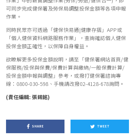
作業」中的薪資調整作業(勞保/勞退/健保合一)，即
可同步完成健保署及勞保局調整投保金額等各項申報
作業。
同時民眾亦可透過「健保快易通|健康存摺」APP或
「個人健保資料網路服務作業」，查詢確認個人健保
投保金額正確性，以保障自身權益。
欲瞭解更多投保金額說明，請至「健保署網站首頁/健
保服務/投保與保費/保費計算與繳納/一般保費計算/
投保金額申報與調整」參考，或撥打健保署諮詢專
線：0800-030-598、手機請改撥02-4128-678詢問。
(責任編輯: 張錫銘)
SHARE
TWEET