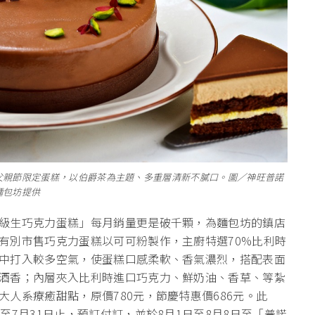
父親節限定蛋糕，以伯爵茶為主題、多重層清新不膩口。圖／神旺普諾
麵包坊提供
級生巧克力蛋糕」每月銷量更是破千顆，為麵包坊的鎮店
有別市售巧克力蛋糕以可可粉製作，主廚特選70%比利時
中打入較多空氣，使蛋糕口感柔軟、香氣濃烈，搭配表面
酒香；內層夾入比利時進口巧克力、鮮奶油、香草、等紮
人系療癒甜點，原價780元，節慶特惠價686元。此
至7月31日止，預訂付訂，並於8月1日至8月8日至「普諾