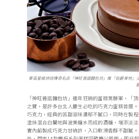
東區星級烘焙傳奇名店「神旺普諾麵包坊」推「伯爵爹地」
「神旺普諾麵包坊」連年狂銷的蛋糕常勝軍，「頂
之寶，是許多台北人慶生必吃的巧克力蛋糕首選。
巧克力，經典的苦甜滋味濃郁不膩口，同時在製程
塗抹混合白蘭地與波美糖水而成的酒糖，增添淡淡
實內餡製成巧克力甘納許，入口軟滑香醇不甜膩。大
外，門市14款慶祝系列蛋糕同歡慶父親節，即日起