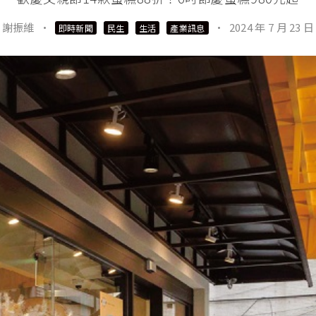
謝振維
·
·
2024 年 7 月 23 日
即時新聞
民生
生活
產業訊息