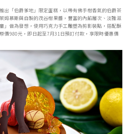
推出「伯爵爹地」限定蛋糕，以帶有佛手柑香氣的伯爵茶
萊姆慕斯與自製的茂谷柑果醬，豐富的內餡層次、淡雅滋
童」做為發想，使用巧克力手工雕塑為剪影裝點，搭配酥
價980元，即日起至7月31日預訂付款，享限時優惠價