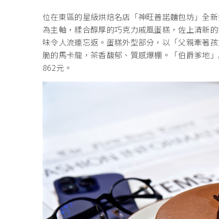
位在東區的星級烘焙名店「神旺普諾麵包坊」全新
為主軸，糅合醇厚的巧克力戚風蛋糕，佐上清新的
味令人流連忘返。蛋糕外型部分，以「父親牽著孩
脆的馬卡龍，茶香馥郁、質感爆棚。「伯爵爹地」原
862元。