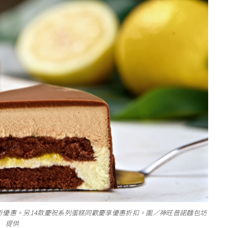
8折優惠。另14款慶祝系列蛋糕同歡慶享優惠折扣。圖／神旺普諾麵包坊
提供