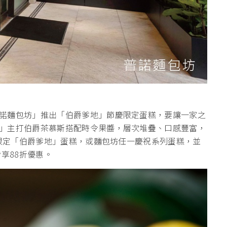
諾麵包坊」推出「伯爵爹地」節慶限定蛋糕，要讓一家之
」主打伯爵茶慕斯搭配時令果醬，層次堆疊、口感豐富，
節限定「伯爵爹地」蛋糕，或麵包坊任一慶祝系列蛋糕，並
享88折優惠。