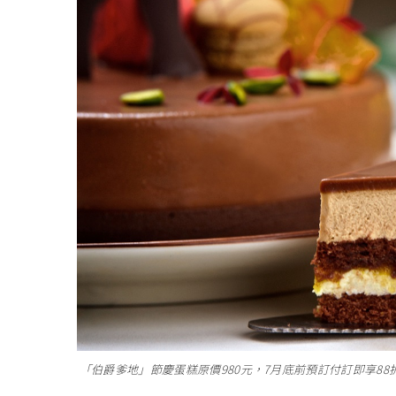
「伯爵爹地」節慶蛋糕原價980元，7月底前預訂付訂即享8