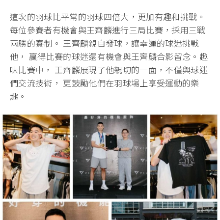
這次的羽球比平常的羽球四倍大，更加有趣和挑戰。
每位參賽者有機會與王齊麟進行三局比賽，採用三戰
兩勝的賽制。 王齊麟親自發球，讓幸運的球迷挑戰
他， 贏得比賽的球迷還有機會與王齊麟合影留念。趣
味比賽中， 王齊麟展現了他親切的一面，不僅與球迷
們交流技術， 更鼓勵他們在羽球場上享受運動的樂
趣。