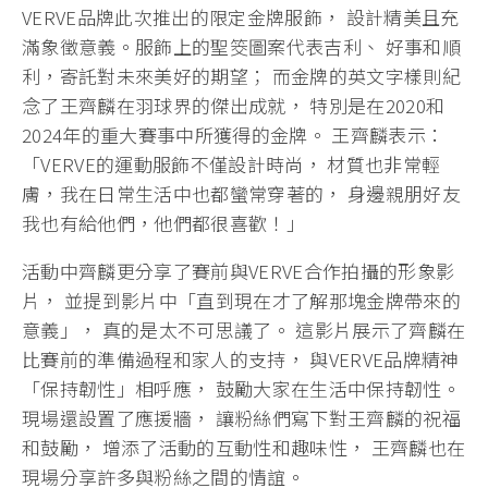
VERVE品牌此次推出的限定金牌服飾， 設計精美且充
滿象徵意義。服飾上的聖筊圖案代表吉利、 好事和順
利，寄託對未來美好的期望； 而金牌的英文字樣則紀
念了王齊麟在羽球界的傑出成就， 特別是在2020和
2024年的重大賽事中所獲得的金牌。 王齊麟表示：
「VERVE的運動服飾不僅設計時尚， 材質也非常輕
膚，我在日常生活中也都蠻常穿著的， 身邊親朋好友
我也有給他們，他們都很喜歡！」
活動中齊麟更分享了賽前與VERVE合作拍攝的形象影
片， 並提到影片中「直到現在才了解那塊金牌帶來的
意義」， 真的是太不可思議了。 這影片展示了齊麟在
比賽前的準備過程和家人的支持， 與VERVE品牌精神
「保持韌性」相呼應， 鼓勵大家在生活中保持韌性。
現場還設置了應援牆， 讓粉絲們寫下對王齊麟的祝福
和鼓勵， 增添了活動的互動性和趣味性， 王齊麟也在
現場分享許多與粉絲之間的情誼。