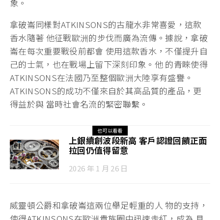
象。
拿破崙同樣對ATKINSONS的古龍水非常喜愛，這款
香水隨著 他征戰歐洲的步伐而廣為流傳。據說，拿破
崙在每次重要戰役前都會 使用這款香水，不僅提升自
己的士氣，也在戰場上留下深刻印象。他 的青睞使得
ATKINSONS在法國乃至整個歐洲大陸享有盛譽。
ATKINSONS的成功不僅來自於其高品質的產品，更
得益於與 當時社會名流的緊密聯繫。
也可以看看
上銀續創波段新高 客戶認證回饋正面
拉回仍值得留意
2026 年 1 月 26 日
威靈頓公爵和拿破崙這兩位舉足輕重的人 物的支持，
使得ATKINSONS在歐洲貴族圈中迅速走紅，成為 具