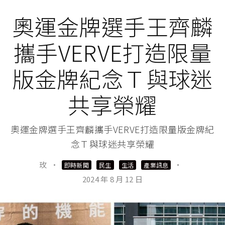
奧運金牌選手王齊麟
攜手VERVE打造限量
版金牌紀念Ｔ與球迷
共享榮耀
奧運金牌選手王齊麟攜手VERVE打造限量版金牌紀
念Ｔ與球迷共享榮耀
玫
·
·
即時新聞
民生
生活
產業訊息
2024 年 8 月 12 日