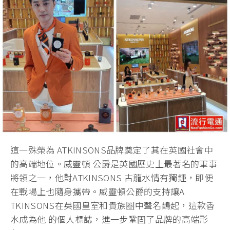
這一殊榮為 ATKINSONS品牌奠定了其在英國社會中
的高端地位。威靈頓 公爵是英國歷史上最著名的軍事
將領之一，他對ATKINSONS 古龍水情有獨鍾，即便
在戰場上也隨身攜帶。威靈頓公爵的支持讓A
TKINSONS在英國皇室和貴族圈中聲名鵲起，這款香
水成為他 的個人標誌，進一步鞏固了品牌的高端形