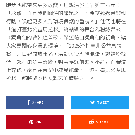
跑步也能帶來更多改變。理想混蛋主唱雞丁表示：
「永續一直是我們關注的議題之一，希望透過音樂和
行動，喚起更多人對環境保護的重視。」他們也將在
「渣打臺北公益馬拉松」終點線的舞台為粉絲帶來
《獨角仙的夢》這首歌，希望藉由獨角仙的視角，讓
大家更關心身邊的環境。「2025渣打臺北公益馬拉
松」即日起開放報名，活動大使理想混蛋，邀請粉絲
們一起在跑步中改變，朝著夢想前進。不論是在賽道
上奔跑，還是在音樂中感受能量，「渣打臺北公益馬
拉松」都將成為跑友難忘的體驗之一。
SHARE
TWEET
PIN
SUBMIT