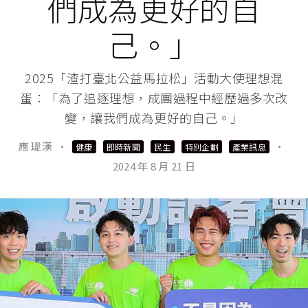
們成為更好的自
己。」
2025「渣打臺北公益馬拉松」活動大使理想混
蛋：「為了追逐理想，成團過程中經歷過多次改
變，讓我們成為更好的自己。」
應 瑋漢
·
·
健康
即時新聞
民生
特別企劃
產業訊息
2024 年 8 月 21 日