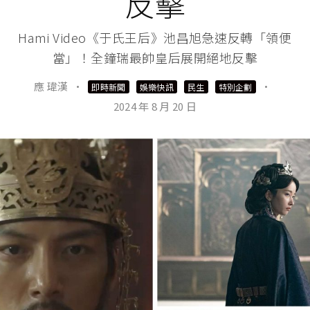
反擊
Hami Video《于氏王后》池昌旭急速反轉「領便
當」！全鐘瑞最帥皇后展開絕地反擊
應 瑋漢
·
·
即時新聞
娛樂快訊
民生
特別企劃
2024 年 8 月 20 日