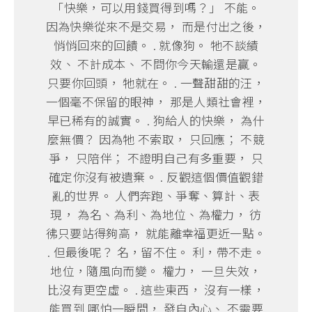
「快樂，可以用錢買得到嗎？」 不能。
因為快樂從來不是交易， 而是付出之後，
悄悄回來的回饋。 . 就像狗。 牠不談績
效、 不計成本、 不問你今天輸還是贏。
只要你回頭， 牠就在。 . 一聲甜甜的汪，
一個毫不保留的眼神， 那是人類社會裡，
早已稀有的誠實。 . 狗給人的快樂， 為什
麼無價？ 因為牠 不索取， 只回應； 不競
爭， 只陪伴； 不證明自己有多重要， 只
確定你沒有被遺棄。 . 反觀這個價值觀錯
亂的世界。 人們奔跑、爭奪、算計、表
現， 為名、為利、為地位、為權力， 彷
彿只要站得夠高， 就能離幸福更近一點。
. 但最後呢？ 名，留不住。 利，帶不走。
地位，隨風向而變。 權力， 一旦失效，
比沒有更空虛。 . 這些東西， 沒有一樣，
能買到 哪怕一瞬間， 發自內心、 不需要