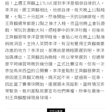
結！上週王齊麟上17LIVE提到李洋是個很自律的人。
李洋說，跟王齊麟相比，他很自律，每天晚上11點睡
覺，七點二十分起床，然後開始一天的訓練課程。而
王齊麟通常都是12點之後才入睡，而且他晚上會玩遊
戲，常玩到激動大叫，把睡夢中的李洋吵醒。但後來
王齊麟發現李洋習慣早睡後，會貼心地在晚上11點後
稍微消音。主持人笑問李洋，有沒有覺得王齊麟需要
改進的地方？李洋說，那應該是晚睡跟遲到吧。李洋
加碼爆出，王齊麟因為晚睡，所以常常遲到，但通常
是平時練習時晚到幾分鐘，正式比賽沒有，但有一次
參加馬來西亞的公開賽，李洋差點對王齊麟發脾氣。
原因是王齊麟又晚睡，隔天起不來，錯過第一班車，
因此當了賽事快開始，還遲遲未見蹤影。當時情況非
常緊急，裁判差點就要宣布他們棄權，所幸在最後一
刻王齊麟壓線現身球場。
也可以看看