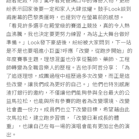
跑者紀政，除了驚呼看見爸媽口中的傳奇人物，更紛
紛表示回家後要一定和家人大肆炫耀。鼓手Look談到
甫謝幕的巴黎奧運時，也提到守在螢幕前的感想。
「看見許多選手在殿堂級的賽道上競技，真的令人熱
血沸騰，我也決定要更努力練習，為站上大舞台做好
準備。」Look發下豪語後，紛紛被大家問到，下一站
是不是也要唱進小巨蛋?呼應「改變，從跑步開始」的
年度賽事主題，理想混蛋也分享從醫師、藥師、工程
師轉變為全職音樂人的歷程。吉他手阿哲分享：「為
了追逐理想，成團過程中經歷過多次改變，而正是這
些改變，讓我們成為更好的自己。」他們也特別感謝
渣打銀行的邀約，不僅讓他們能夠參與全台最大的公
益馬拉松，也能與所有參賽的跑者為改變環境、改變
社會盡一份力。成員們也立下改變目標，希望藉由此
次馬拉松，建立跑步習慣，「改變日漸成長的體
重」，也讓自己在每一場的演唱會能有更加出色的演
出。