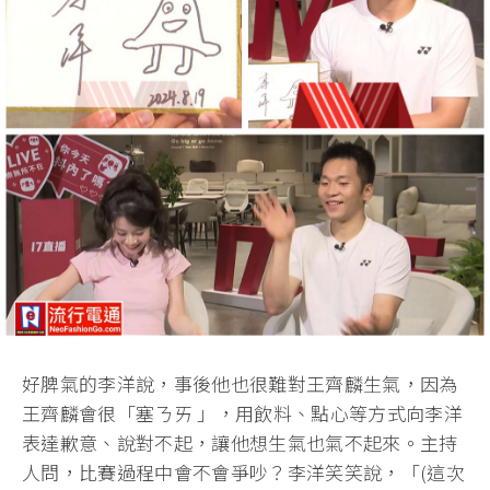
好脾氣的李洋說，事後他也很難對王齊麟生氣，因為
王齊麟會很「塞ㄋㄞ 」，用飲料、點心等方式向李洋
表達歉意、說對不起，讓他想生氣也氣不起來。主持
人問，比賽過程中會不會爭吵？李洋笑笑說，「(這次