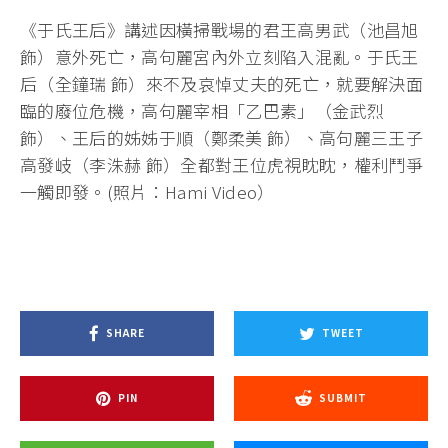
《于氏王后》講述因橫掃戰場的君王高男武（池昌旭
飾）意外死亡，高句麗宮內外立刻陷入混亂。于氏王
后（全鐘瑞 飾）來不及哀悼丈夫的死亡，就要解決面
臨的廢位危機，高句麗宰相「乙巴素」（金武烈
飾）、王后的姊姊于順（鄭柔美 飾）、高句麗三王子
高發岐（李洙赫 飾）全都對王位虎視眈眈，權利鬥爭
一觸即發。(照片：Hami Video）
SHARE
TWEET
PIN
SUBMIT