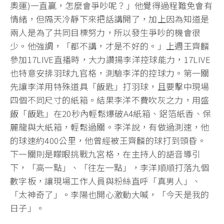
奧運)一直贏，怎麼會爭吵呢？」他覺得過程難免會有
情緒，但隔天冷靜下來把話講開了，加上因為知道是
兩人是為了共同目標努力，所以發生爭吵的機會很
少。他強調，「都不講，才是不好的。」上週王齊麟
參加17LIVE直播時，大力讚揚李洋控球能力，17LIVE
也特意安排羽球九官格，測驗李洋的控球力。第一關
先讓李洋用特殊道具「飯匙」打羽球，且要擊中現場
四個不同尺寸的紙箱。結果李洋不費吹灰之力，用盛
飯「飯匙」在20秒內輕鬆爆破A4紙箱、鋁箔紙香、保
麗龍與大紙箱，輕鬆過關。李洋說，有做過測速，他
的球速約400公里，他曾經被王齊麟的球打到頭昏。
下一關則是矇眼挑戰九宮格，在主持人的語音導引
下，「高一點」、「往左一點」，李洋順順打落九個
數字板，讓現場工作人員與粉絲直呼「真男人」、
「太神奇了」。李陽也開心激動大喊，「今天是我的
日子」。