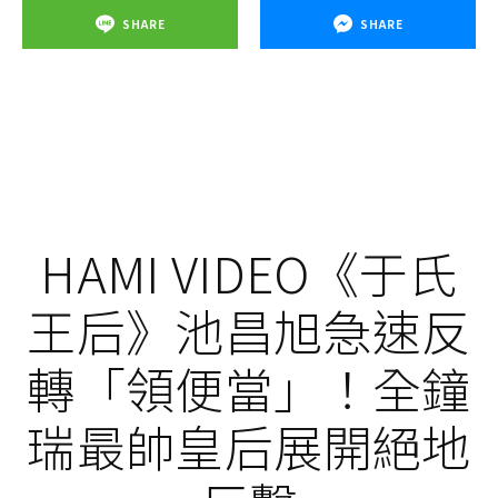
SHARE
SHARE
HAMI VIDEO《于氏
王后》池昌旭急速反
轉「領便當」！全鐘
瑞最帥皇后展開絕地