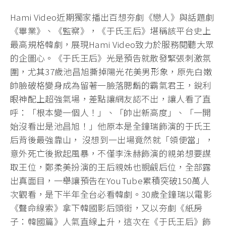
Hami Video近期獨家播出百想夯劇《戀人》與話題劇
《畢業》、《監察》，《于氏王后》堪稱該平台史上
最高規格韓劇，展現Hami Video致力於服務閱聽大眾
的企圖心。《于氏王后》光是預告就散發緊張刺激氛
圍，尤其37歲池昌旭撕掉陽光花美男形象，原先白嫩
帥臉破格變身成為留著一臉落腮鬍的霸氣君王，銳利
眼神配上超強氣場，差點讓網友認不出，讓人看了直
呼：「根本變一個人！」、「帥出新高度」、「一開
始沒看出是池昌旭！」他原本是全鐘瑞飾演的于氏王
后背後最強靠山， 沒想到一出場竟然就「領便當」，
意外死亡後掀起風暴，不僅李洙赫飾演的親弟想要謀
取王位，鄭柔美扮演的王后親姊也覬覦后位，全部露
出真面目，一舉讓預告在YouTube累積突破150萬人
次觀看，是下半年全台必看韓劇。30歲全鐘瑞以電影
《聲命線索》拿下韓國影后頭銜，又以夯劇《紙房
子：韓國篇》人氣直線上升，這次在《于氏王后》飾