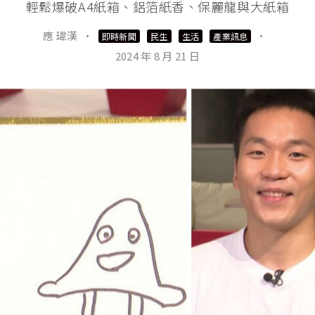
輕鬆爆破A4紙箱、鋁箔紙香、保麗龍與大紙箱
應 瑋漢
·
·
即時新聞
民生
生活
產業訊息
2024 年 8 月 21 日