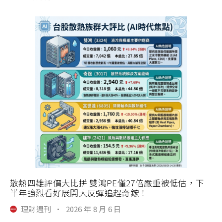
散熱四雄評價大比拼 雙鴻PE僅27倍嚴重被低估，下
半年強烈看好展開大反彈追趕奇鋐！
理財週刊
·
2026 年 8 月 6 日