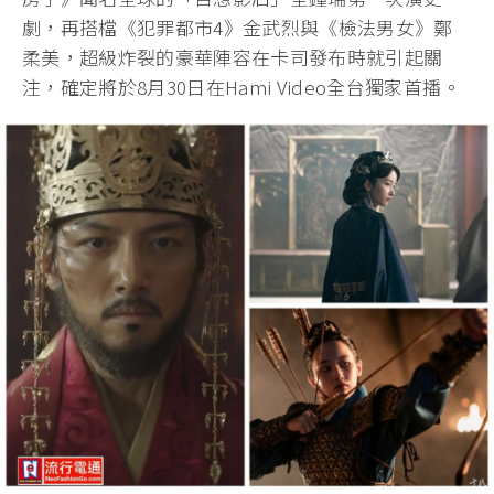
劇，再搭檔《犯罪都市4》金武烈與《檢法男女》鄭
柔美，超級炸裂的豪華陣容在卡司發布時就引起關
注，確定將於8月30日在Hami Video全台獨家首播。