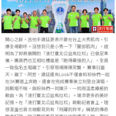
開心之餘，吉他手建廷更表示要在台上大秀肌肉，引
爆全場歡呼。沒想到只是小秀一下「腿部肌肉」，證
明為了即將展開的「渣打臺北公益馬拉松」已做足準
備。團員們也互相吐槽誰是「跑得最慢的人」，全員
一致指名主唱雞丁，引發現場陣陣笑聲。 賽事日當
天，雞丁、阿哲、建廷還有Look不僅會和粉絲們一起
在3K賽道上奔跑，還會在完成賽事後立刻登台演唱，
挑戰唱不喘，與粉絲們一同揮汗、一同用溫柔療癒的
歌曲，為「渣打臺北公益馬拉松」。增添更多的美好
記憶。在「渣打臺北公益馬拉松」啟動記者會上，理
想混蛋也首次親眼見到有「飛躍的羚羊」稱號的傳奇