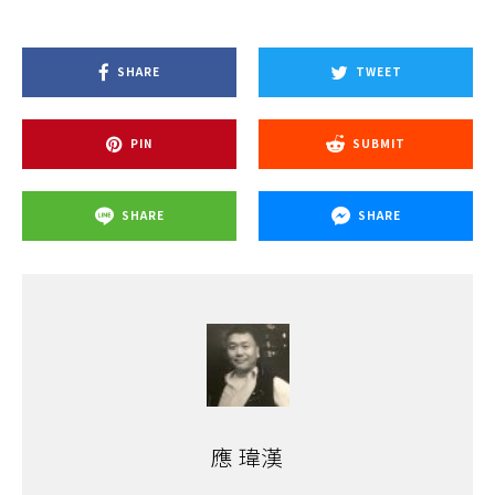
SHARE
TWEET
PIN
SUBMIT
SHARE
SHARE
應 瑋漢