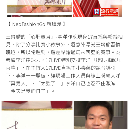
【 NeoFashionGo 應瑋漢 】
王齊麟的「心肝寶貝」-李洋昨晚現身17直播與粉絲相
見，除了分享比賽小故事外，還意外曝光王齊麟習慣
晚睡，所以常遲到，還差點錯過馬來西亞的賽事。為
考驗李洋控球力，17LIVE特別安排李洋「矇眼挑戰九
官格」，在主持人17LIVE直播主小毒藥的語音導引
下，李洋一一擊破，讓現場工作人員與線上粉絲大呼
「真男人」、「太強了！」李洋自己也忍不住激喊，
「今天是我的日子」。