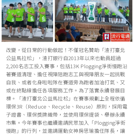
改變，從日常的行動做起！不僅冠名贊助「渣打臺北
公益馬拉松」，渣打銀行自2013年以來也動員超過
2,200名志工投入賽事，包括13K Plogging淨街慢跑沿
著賽道清理、擔任視障陪跑志工與視障朋友一起挑戰
自我、或者化身啦啦隊在賽道旁為跑者加油打氣、又
或在終點線擔任各項服務工作。為了落實永續發展目
標。「渣打臺北公益馬拉松」在賽事規劃上全程依循
環保3R（Reduce、Recycle、Reuse）原則，採用電
子證書、環保獎牌織帶，並使用環保提袋、舉辦永續
市集。今年賽事也繼續邀請民眾加入「Plogging淨街
慢跑」的行列，並邀請運動女神房思瑜擔任隊長，讓