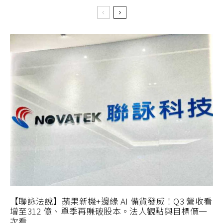
【聯詠法說】蘋果新機+邊緣 AI 備貨發威！Q3 營收看
增至312 億、單季再賺破股本。法人觀點與目標價一
次看