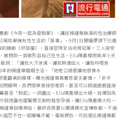
療癒喜劇《今夜一起為愛鼓掌》，講述楊謹華飾演的性治療師
老公楊祐寧擁有性生活的「房事」，9月1日開播便擠下已連
拉主演的韓劇《好搭檔》，直接空降全站收視冠軍。三人接受
開，被問到一首歌形容自己性生活，Ella陳嘉樺用南非小天
潮水》歌詞：「讓我大汗淋漓、讓我熱情如火、讓我呼吸急
6年的楊謹華婚姻生活，「她老公總是讓她很像水
出想要翻桌的模樣，曝光楊謹華真實恩愛夫妻情。「折手
「沒問題啊，我們很樂意接受懲罰，甚至可以跳過遊戲直接
甚至「勃起」一詞盡出，Ella陳嘉樺出大絕，自爆因為
弱透露他還幫櫻花鉤吻鮭受孕過，讓Ella陳嘉樺大吃一
楊謹華自嘆弗如，最終吞敗要以撒嬌模式宣傳新劇，不過
雙人組忍不住一起嘟嘴示範，毫無偶包，可說是比楊謹華都