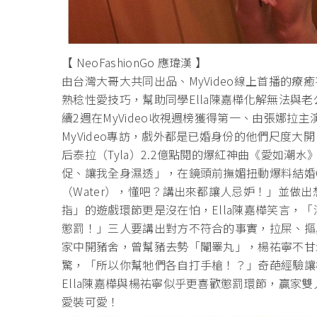
【 NeoFashionGo 應瑋漢 】
由台灣大哥大共同出品、MyVideo線上首播的
熟稔性愛技巧，幫助同學Ella陳嘉樺化解無法與
續2週在MyVideo收視週榜獲得第一、由張娜
MyVideo專訪，戲外都是已婚身份的他們尺度大
后泰拉（Tyla）2.2億點閱的爆紅神曲《愛如
促、讓我全身濕透」，在鏡頭前撫媚扭動爆料結婚
（Water），懂吧？講出來都讓人忌妒！」並做
指」的遊戲環節更是沒在怕，Ella陳嘉樺笑言，
懲罰！」三人要講出對方不符合的事實，拉屎、摳鼻
家中開豬舍，曾幫豬去勢「閹睪丸」，楊祐寧不甘示
驚，「所以你幫牠們各自打手槍！？」奇葩經驗讓
Ella陳嘉樺與楊祐寧似乎更喜歡懲罰環節，贏家
愛裝可愛！