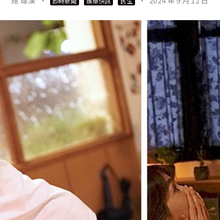
應 瑋漢
·
·
2024 年 9 月 12 日
即時新聞
娛樂快訊
民生