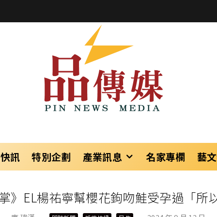
樂快訊
特別企劃
產業訊息
名家專欄
藝文
愛鼓掌》EL楊祐寧幫櫻花鉤吻鮭受孕過「