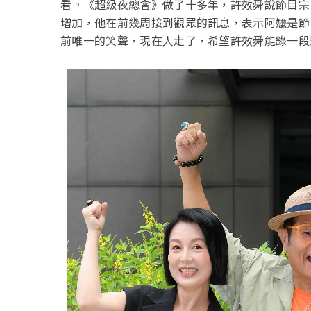
看。《超級夜總會》做了十多年，許效舜說節目宗
增加，他在前幾周接到觀眾的訊息，表示阿嬤是節
前唯一的笑聲，現在人走了，希望許效舜能錄一段