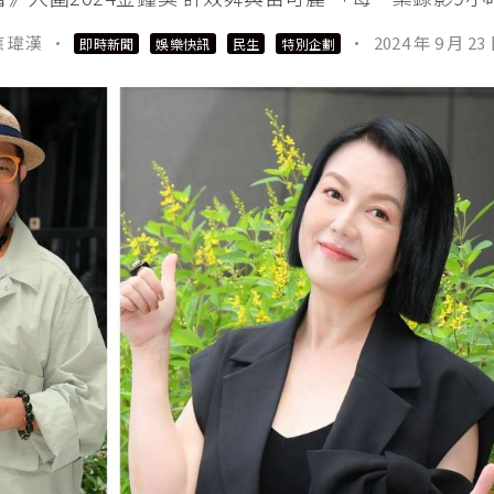
應 瑋漢
·
·
2024 年 9 月 23
即時新聞
娛樂快訊
民生
特別企劃