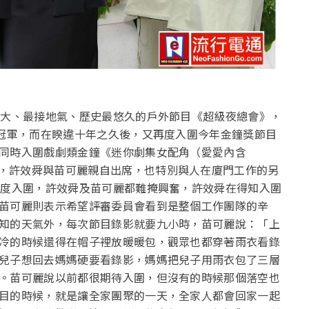
最大、最接地氣、歷史最悠久的戶外節目《超級夜總會》，
冠軍，而在睽違十年之久後，又再度入圍今年金鐘獎節目
同時入圍戲劇類金鐘《迷你劇集女配角（愛愛內含
，許效舜與苗可麗親自出席，也特別與人在廈門工作的另
再度入圍，許效舜及苗可麗都難掩興奮，許效舜在得知入圍
苗可麗則表示希望評審委員會看到是整個工作團隊的辛
知的天氣外，每次節目錄影就要九小時，苗可麗說：「上
冷的時候還得在帽子裡放暖暖包，觀眾也都穿著雨衣看錄
兒子想回去媽媽硬要看錄影，媽媽把兒子用雨衣包了三層
。苗可麗說以前都很期待入圍，但沒有的時候那個落空也
目的時候，就是讓全家團聚的一天，全家人都會回家一起