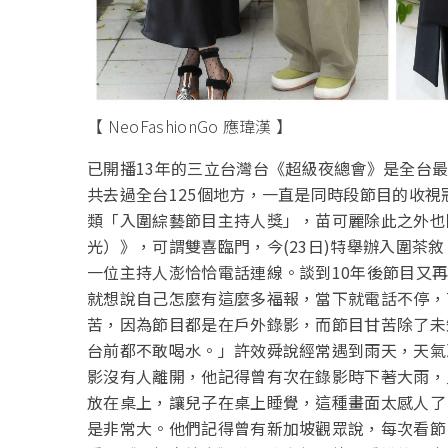
【 NeoFashionGo 應瑋漢 】
已開播
13
年的三立台灣台《超級夜總會》是全台
共去過全台
125
個地方，一直是同時段節目的收視
類「入圍綜藝節目主持人獎」，苗可麗除此之外也
光）》，可謂雙喜臨門，今
(23
日
)
特舉辦入圍茶敘
一位主持人澎恰恰電話連線。談到
10
年後節目又
就想說自己怎麼有這麼多福報，當下就電話不停，
苦，因為節目都是在戶外錄影，而節目甘苦除了未
台前都不敢喝水。」許效舜說經常遇到雨天，天氣
影沒有人離開，他記得曾有次在錄影時下著大雨，
放在桌上，讓兒子在桌上睡覺，這種畫面太感人了
是非常大。他們記得曾有新加坡觀眾說，每次看節