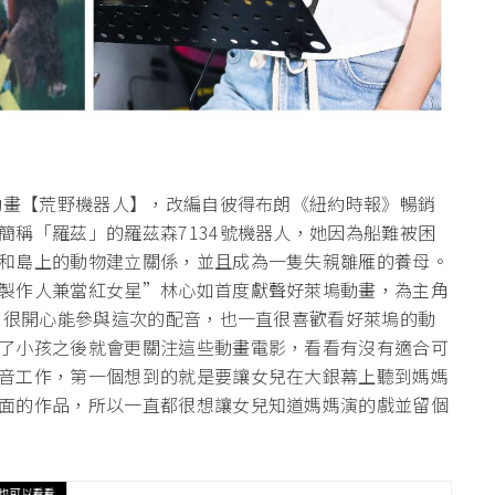
廠動畫【荒野機器人】，改編自彼得布朗《紐約時報》暢銷
簡稱「羅茲」的羅茲森7134號機器人，她因為船難被困
和島上的動物建立關係，並且成為一隻失親雛雁的養母。
製作人兼當紅女星”林心如首度獻聲好萊塢動畫，為主角
示，很開心能參與這次的配音，也一直很喜歡看好萊塢的動
了小孩之後就會更關注這些動畫電影，看看有沒有適合可
音工作，第一個想到的就是要讓女兒在大銀幕上聽到媽媽
面的作品，所以一直都很想讓女兒知道媽媽演的戲並留個
也可以看看