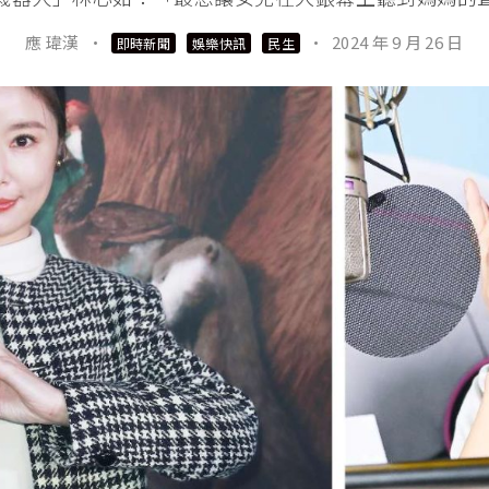
應 瑋漢
·
·
2024 年 9 月 26 日
即時新聞
娛樂快訊
民生