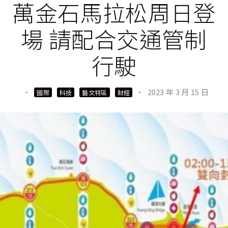
萬金石馬拉松周日登
場 請配合交通管制
行駛
·
·
2023 年 3 月 15 日
國際
科技
藝文特區
財經