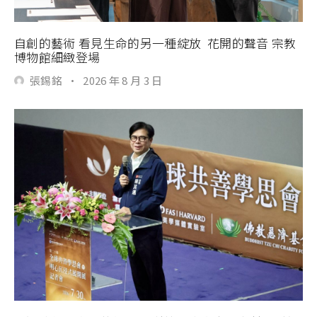
自創的藝術 看見生命的另一種綻放 花開的聲音 宗教
博物館細緻登場
張錫銘
·
2026 年 8 月 3 日