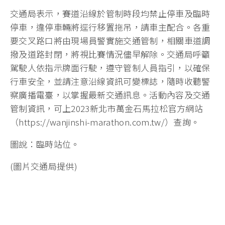
交通局表示，賽道沿線於管制時段均禁止停車及臨時
停車，違停車輛將逕行移置拖吊，請車主配合。各重
要交叉路口將由現場員警實施交通管制，相關車道調
撥及道路封閉，將視比賽情況儘早解除。交通局呼籲
駕駛人依指示牌面行駛，遵守管制人員指引，以確保
行車安全，並請注意沿線資訊可變標誌，隨時收聽警
察廣播電臺，以掌握最新交通訊息。活動內容及交通
管制資訊，可上2023新北市萬金石馬拉松官方網站
（https://wanjinshi-marathon.com.tw/）查詢。
圖說：臨時站位。
(圖片交通局提供)