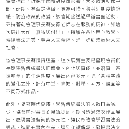
協會指出，近幾年因新冠疫情影響，大多數活動都中
斷，延期、甚至是停辦，實為可惜。隨著近期疫情趨
緩、防疫政策的改變，該會期望透過舉辦書藝活動，
秉持著創會理事長蘇安德老師志在服務的精神，如這
次展出大作「無私與付出」，持續在各地用心教學、
傳播書法之美，豐富人文精神、進一步創造藝術人文
社會。
協會理事長蘇恒賢透露，這次展覽主要是呈現會員們
長期學習傳統書法的體會、內化與實踐，並落實「寄
情翰墨」的生活態度。展出內容多元，除了各種字體
的變化之外，計有中堂、條幅、對聯、斗方、鏡面等
不同形式作品。
此外，隨著時代變遷，學習傳統書法的人數日益減
少，協會前理事長劉易甄提到，期盼透過這次作品展
出，展現書法藝術的多元性，讓民眾體會學習書法的
樂趣、進而充實內在美，達到守護傳承、發揚書法文