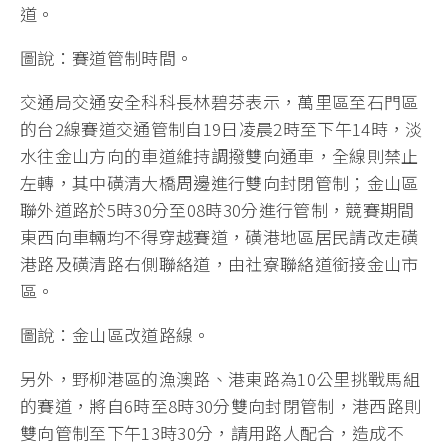
道。
圖說：賽道管制時間。
交通局交通安全科科長林碧芬表示，萬里區至石門區
的台2線賽道交通管制自19日凌晨2時至下午14時，淡
水往金山方向的車道維持調撥雙向通車，全線則禁止
左轉，其中磺清大橋周邊進行雙向封閉管制；金山區
聯外道路於5時30分至08時30分進行管制，競賽期間
東西向車輛均不得穿越賽道，磺港地區居民請改走磺
港路及磺清路右側聯絡道，由社寮聯絡道銜接金山市
區。
圖說：金山區改道路線。
另外，野柳港區的漁澳路、港東路為10公里挑戰馬組
的賽道，將自6時至8時30分雙向封閉管制，港西路則
雙向管制至下午13時30分，請用路人配合，造成不