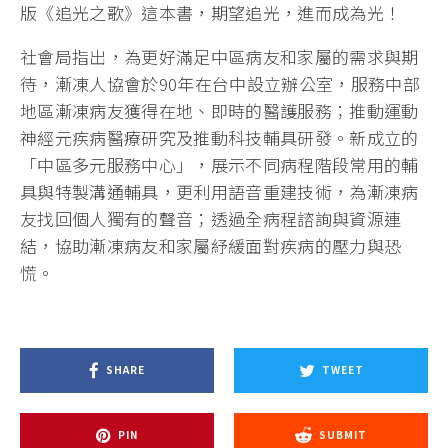
版《追光之歌》這本書，期望追光，進而成為光！
社會局指出，為更好滿足中區病友和家屬的需求與期
待，漸凍人協會於90年在台中設立辦公室，服務中部
地區漸凍病友獲得在地、即時的醫護服務；推動運動
神經元疾病醫療研究及推動科技輔具研發。新成立的
「中區多元服務中心」，展示不同病程階段常用的輔
具與特製溝通輔具，更利用語音重建技術，為漸凍病
友找回個人獨有的聲音；透過全病程諮詢與資源連
結，協助漸凍病友和家屬紓緩面對疾病的壓力與恐
慌。
SHARE
TWEET
PIN
SUBMIT