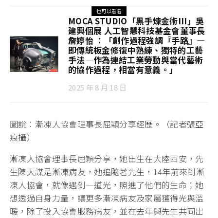
也可以看看
MOCA STUDIO「黑手煉金術III」吳
建興個展 人工智慧科技基金會董事長
詹婷怡 ：「創作過程強調『手路』—
即傳統板金修復中熟練、獨特的工藝
手法—作為連結工業勞動與當代藝術
的協作過程，相當有意義。」
2025 年 8 月 18 日
圖說：漸凍人協會理事長屈穎分享經歷。（記者張亞
痕攝）
漸凍人協會理事長屈穎分享，她出生在大陸西安，先
生陳大謀是漸凍病友，她追隨著先生，14年前來到漸
凍人協會，就像遇到一道光，照進了他們的生命；她
想透過自身力量，讓更多漸凍病友及家屬獲得光與溫
暖，除了投入協會服務病友，並在去年與先生共同出