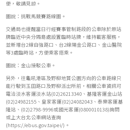
便，敬請見諒。
圖說：挑戰馬競賽路線圖。
交通局也提醒當日行經賽事管制路段的公車除於原站
牌臨近中央分隔島處設置臨時站牌，維持載客服務，
並新增台2線自強路口、台2線陽金公路口、金山醫院
等3處臨時站，方便乘客搭乘。
圖說：金山接駁公車。
另外，往龜吼港區及野柳地質公園方向的公車路線只
能行駛到玉田路口及野柳派出所前，相關公車資訊可
電洽淡水客運淡水站(02)26213340、基隆客運金山站
(02)24982155、皇家客運(02)24082043、泰樂客運基
隆站、(02)2798-9996或國光客運(0800010138)詢問
或上大台北公車網站查詢
(https://ebus.gov.taipei/)。