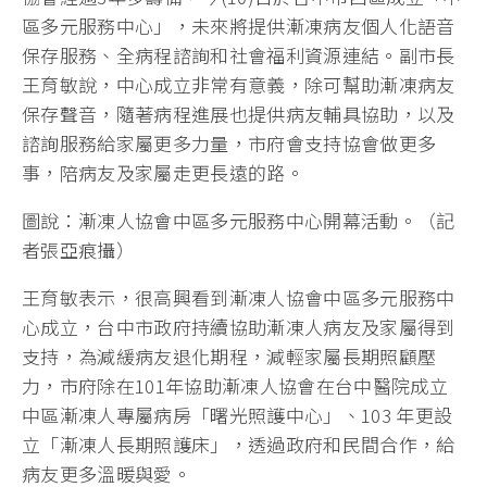
區多元服務中心」，未來將提供漸凍病友個人化語音
保存服務、全病程諮詢和社會福利資源連結。副市長
王育敏說，中心成立非常有意義，除可幫助漸凍病友
保存聲音，隨著病程進展也提供病友輔具協助，以及
諮詢服務給家屬更多力量，市府會支持協會做更多
事，陪病友及家屬走更長遠的路。
圖說：漸凍人協會中區多元服務中心開幕活動。（記
者張亞痕攝）
王育敏表示，很高興看到漸凍人協會中區多元服務中
心成立，台中市政府持續協助漸凍人病友及家屬得到
支持，為減緩病友退化期程，減輕家屬長期照顧壓
力，市府除在101年協助漸凍人協會在台中醫院成立
中區漸凍人專屬病房「曙光照護中心」、103 年更設
立「漸凍人長期照護床」，透過政府和民間合作，給
病友更多溫暖與愛。