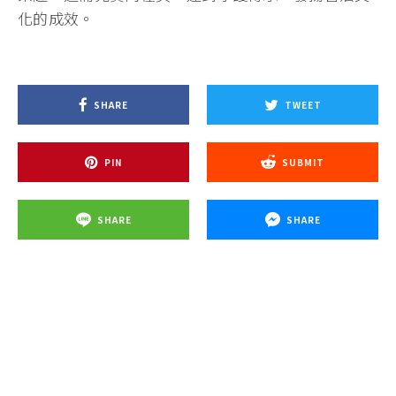
化的成效。
SHARE
TWEET
PIN
SUBMIT
SHARE
SHARE