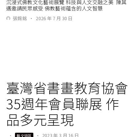
沉浸式佛教文化藝術展覽 科技與人文交融之美 陳其
邁邀請民眾感受 佛教藝術蘊含的人文智慧
張錫銘
·
2026 年 7 月 30 日
臺灣省書畫教育協會
35週年會員聯展 作
品多元呈現
·
·
2023 年 3 月 16 日
藝文特區