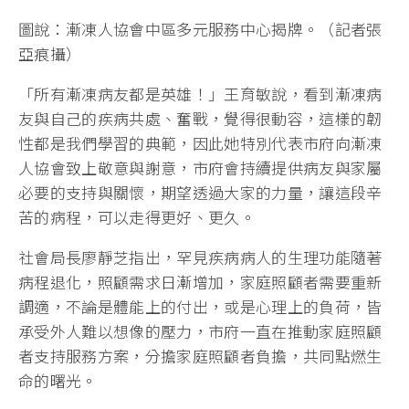
圖說：漸凍人協會中區多元服務中心揭牌。（記者張
亞痕攝）
「所有漸凍病友都是英雄！」王育敏說，看到漸凍病
友與自己的疾病共處、奮戰，覺得很動容，這樣的韌
性都是我們學習的典範，因此她特別代表市府向漸凍
人協會致上敬意與謝意，市府會持續提供病友與家屬
必要的支持與關懷，期望透過大家的力量，讓這段辛
苦的病程，可以走得更好、更久。
社會局長廖靜芝指出，罕見疾病病人的生理功能隨著
病程退化，照顧需求日漸增加，家庭照顧者需要重新
調適，不論是體能上的付出，或是心理上的負荷，皆
承受外人難以想像的壓力，市府一直在推動家庭照顧
者支持服務方案，分擔家庭照顧者負擔，共同點燃生
命的曙光。