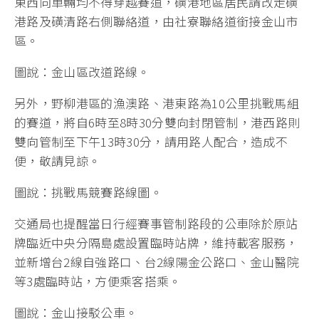
東西向車輛均不得穿越賽道，磺港地區居民請改走磺
港路及磺清路右側聯絡道，由社寮聯絡道銜接金山市
區。
圖說：金山區改道路線。
另外，野柳港區的漁澳路、港東路為10公里挑戰馬組
的賽道，將自6時至8時30分雙向封閉管制，港西路則
雙向管制至下午13時30分，請用路人配合，造成不
便，敬請見諒。
圖說：挑戰馬競賽路線圖。
交通局也提醒當日行經賽事管制路段的公車除於原站
牌臨近中央分隔島處設置臨時站牌，維持載客服務，
並新增台2線自強路口、台2線陽金公路口、金山醫院
等3處臨時站，方便乘客搭乘。
圖說：金山接駁公車。