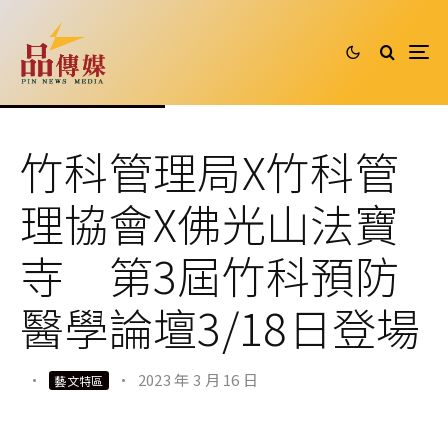
竹科管理局X竹科管
理協會X佛光山法寶
寺 第3屆竹科預防
醫學論壇3/18日登場
·
·
2023 年 3 月 16 日
藝文特區