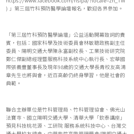
https://www.facebook.com/hsipa/?locale=zh_TW
) 」第三屆竹科預防醫學論壇報名，歡迎各界參加。
「第三屆竹科預防醫學論壇」公益活動開幕致詞的貴
賓，包括：國家科學及技術委員會林敏聰政務副主任
委員、陽明交通大學陳永富副校長、工業技術研究院
鄭仁傑副總經理暨服務科技系統中心執行長、宏華國
際張義豐董事長及現年98歲的交通大學長青校友高鴻
章先生也將與會，近百高齡仍終身學習，他是社會的
典範。
聯合主辦單位是竹科管理局、竹科管理協會、佛光山
法寶寺、國立陽明交通大學、清華大學「欽泰講座」
預見科技桃花源、工研院 服務系統科技中心、台灣交
通大學校友總會、中華紫竹高階管理學會(陽明交通大