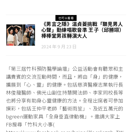
也可以看看
《男言之隱》温貞菱挑戰「聽見男人
心聲」勤練唱歌音準 王子（邱勝翊）
棒棒堂男孩轉演大人
2024 年 9 月 23 日
「第三屆竹科預防醫學論壇」公益活動會有聽眾和主
講貴賓的交流互動時間，而且，將由「身」的健康，
擴展到「心、靈」的健康。包括慈濟醫療志業執行長
林俊龍醫師、佛光山副住持慧開法師、李家同校長等
也將分享有助身心靈健康的方法。全程出席者可參加
摸彩，包括王仲平老師「藝術雨笙」、及近五萬元的
bgreen運動家具「全身垂直律動機」。邀請大家上
FB搜尋「竹科大小事(