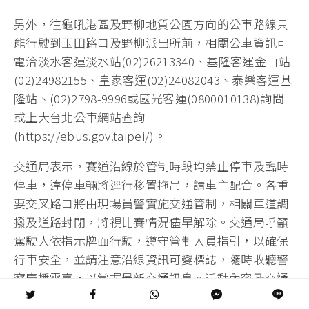
另外，往龜吼港區及野柳地質公園方向的公車路線只
能行駛到玉田路口及野柳派出所前，相關公車資訊可
電洽淡水客運淡水站(02)26213340、基隆客運金山站
(02)24982155、皇家客運(02)24082043、泰樂客運基
隆站、(02)2798-9996或國光客運(0800010138)詢問
或上大台北公車網站查詢
(https://ebus.gov.taipei/)。
交通局表示，賽道沿線於管制時段均禁止停車及臨時
停車，違停車輛將逕行移置拖吊，請車主配合。各重
要交叉路口將由現場員警實施交通管制，相關車道調
撥及道路封閉，將視比賽情況儘早解除。交通局呼籲
駕駛人依指示牌面行駛，遵守管制人員指引，以確保
行車安全，並請注意沿線資訊可變標誌，隨時收聽警
察廣播電臺，以掌握最新交通訊息。活動內容及交通
管制資訊，可上2023新北市萬金石馬拉松官方網站