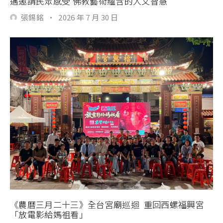
邁邀請民眾感受 佛教藝術蘊含的人文智慧
張錫銘
·
2026 年 7 月 30 日
《農曆三月二十三》全台宮廟巡迴 重回西螺福興宮
「放電影給媽祖看」