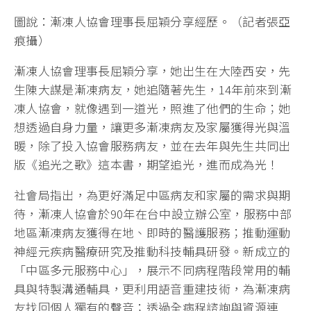
圖說：漸凍人協會理事長屈穎分享經歷。（記者張亞
痕攝）
漸凍人協會理事長屈穎分享，她出生在大陸西安，先
生陳大謀是漸凍病友，她追隨著先生，14年前來到漸
凍人協會，就像遇到一道光，照進了他們的生命；她
想透過自身力量，讓更多漸凍病友及家屬獲得光與溫
暖，除了投入協會服務病友，並在去年與先生共同出
版《追光之歌》這本書，期望追光，進而成為光！
社會局指出，為更好滿足中區病友和家屬的需求與期
待，漸凍人協會於90年在台中設立辦公室，服務中部
地區漸凍病友獲得在地、即時的醫護服務；推動運動
神經元疾病醫療研究及推動科技輔具研發。新成立的
「中區多元服務中心」，展示不同病程階段常用的輔
具與特製溝通輔具，更利用語音重建技術，為漸凍病
友找回個人獨有的聲音；透過全病程諮詢與資源連