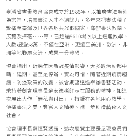
臺灣省書畫教育協會成立於1988年，以推廣書法藝術
為宗旨，培養書法人才不遺餘力。多年來把書法種子
散播至臺灣及世界各地共26個國家，舉辦書法教學、
展覽及揮毫……等，已超過9610場次以上巡迴教學、
人數超過58萬，不僅在亞洲，更遠至美洲、歐洲、非
洲等地聯展交流，成果十分豐碩。
協會指出，近幾年因新冠疫情影響，大多數活動都中
斷，延期、甚至是停辦，實為可惜。隨著近期疫情趨
緩、防疫政策的改變，該會期望透過舉辦書藝活動，
秉持著創會理事長蘇安德老師志在服務的精神，如這
次展出大作「無私與付出」，持續在各地用心教學、
傳播書法之美，豐富人文精神、進一步創造藝術人文
社會。
協會理事長蘇恒賢透露，這次展覽主要是呈現會員們