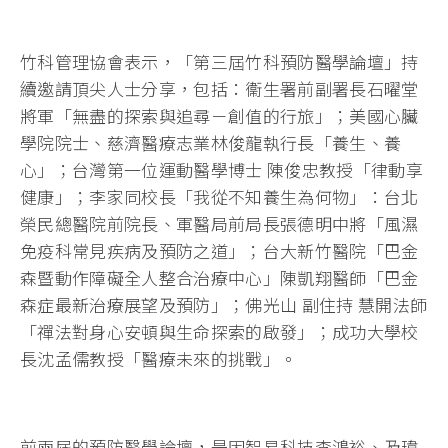
竹科管理協會表示，「第三屆竹科預防醫學論壇」持
續邀請頂尖人士分享，包括：衞生署前副署長石曜堂
將軍「無盡的探索與追尋－創值的行旅」；美國心臟
學院院士、慈濟醫療志業林俊龍執行長「養生、養
心」；台灣第一位運動醫學博士 陳俊忠教授「律動享
健康」；李家同校長「我從不知養生為何物」：台北
榮民總醫院前院長、軍醫局前局長張德明中將「風濕
免疫科常見疾病及預防之道」；台大新竹醫院「巴金
森暨動作障礙全人整合治療中心」陳凱翔醫師「巴金
森症最新治療展望及預防」；佛光山 副住持 慧開法師
「禪法對身心安頓與生命探索的啟發」；成功大學校
長沈孟儒教授「醫療未來的挑戰」。
前兩屆的預防醫學論壇，是因智易科技李鴻裕、及瑋