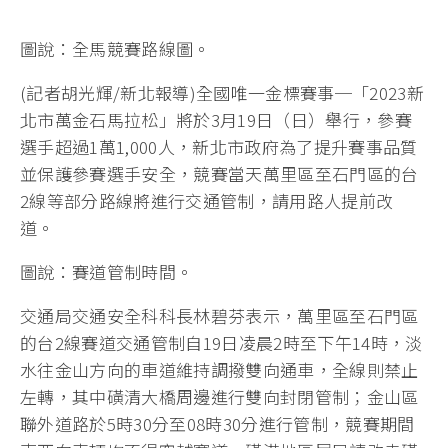
圖說：全馬競賽路線圖。
(記者胡光輝/新北報導)全國唯一金標賽事─「2023新
北市萬金石馬拉松」將於3月19日（日）舉行，參賽
選手超過1萬1,000人，新北市政府為了提升賽事品質
並保護參賽選手安全，競賽當天萬里區至石門區的台
2線等部分路線將進行交通管制，請用路人提前改
道。
圖說：賽道管制時間。
交通局交通安全科科長林碧芬表示，萬里區至石門區
的台2線賽道交通管制自19日凌晨2時至下午14時，淡
水往金山方向的車道維持調撥雙向通車，全線則禁止
左轉，其中磺清大橋周邊進行雙向封閉管制；金山區
聯外道路於5時30分至08時30分進行管制，競賽期間