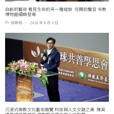
自創的藝術 看見生命的另一種綻放 花開的聲音 宗教
博物館細緻登場
張錫銘
·
2026 年 8 月 3 日
沉浸式佛教文化藝術展覽 科技與人文交融之美 陳其