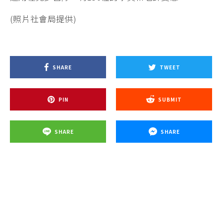
(照片社會局提供)
SHARE
TWEET
PIN
SUBMIT
SHARE
SHARE