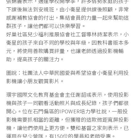
張錦麗表示，適逢學校開學季，許多弱勢家庭的孩子
下課後無法到安親班，由小衛星提供課後照顧，非常
感謝補教協會的付出，集結會員的力量一起來幫助這
群孩子，讓他們都可以快樂學習。
好巢社區兒少福利推展協會社工督導林詩潔表示，小
衛星的孩子來自不同的學校與年級，因教科書版本多
元，將使用善款購買評量，也讓老師透過投影機輔
助，提高孩子的關注力。
圖說：社團法人中華民國愛與希望協會小衛星利用投
影機讓小朋友觀賞影片。
環宇國際文化教育基金會主任謝韶彧表示，使用投影
機與孩子一同觀看活動照片與成長紀錄，孩子們都很
開心。位在石門偏區的IPOWER培力學社說，一般投
影機需要抓相當的距離，但獲贈的這款微距寬屏投影
機，讓他們使用上更方便。雙和基督之家則表示，已
運用在兒少營隊，有150位的學員和老師受惠。