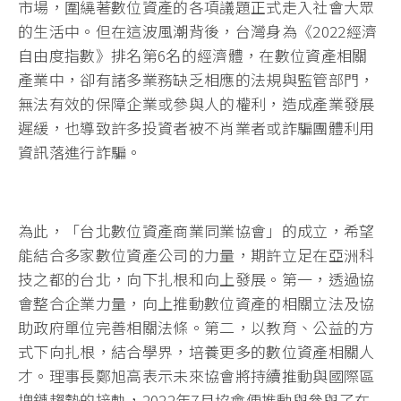
市場，圍繞著數位資產的各項議題正式走入社會大眾
的生活中。但在這波風潮背後，台灣身為《2022經濟
自由度指數》排名第6名的經濟體，在數位資產相關
產業中，卻有諸多業務缺乏相應的法規與監管部門，
無法有效的保障企業或參與人的權利，造成產業發展
遲緩，也導致許多投資者被不肖業者或詐騙團體利用
資訊落進行詐騙。
為此，「台北數位資產商業同業協會」的成立，希望
能結合多家數位資產公司的力量，期許立足在亞洲科
技之都的台北，向下扎根和向上發展。第一，透過協
會整合企業力量，向上推動數位資產的相關立法及協
助政府單位完善相關法條。第二，以教育、公益的方
式下向扎根，結合學界，培養更多的數位資產相關人
才。理事長鄭旭高表示未來協會將持續推動與國際區
塊鏈趨勢的接軌，2022年7月協會便推動與參與了在