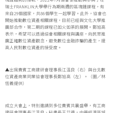
瑞士FRANKLIN大學舉行為期兩週的區塊鏈課程，有
來自29個國家，共86個學生一起學習。此外，協會也
開始推動數位資產相關課程，目前已經與文化大學推
廣部合作，第二期的課程已如火如荼的展開。鄭旭高
表示，希望可以透過協會相關課程與講座，向民眾推
廣正確數位資產觀念，避免數位金融詐騙的產生，提
高人民對數位資產的接受度。
▲出席貴賓工商建研會理事長江溫良（右）與台北數
位資產商業同業協會理事長鄭旭高（左）。（圖／林
恆義提供）
成立大會上，特別邀請到多位貴賓共襄盛舉，有工商
建研會理事長江溫良、秘書長王艾德，中華經濟區域