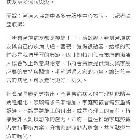
病友更多溫暖與愛。
圖說：漸凍人協會中區多元服務中心揭牌。（記者張
亞痕攝）
「所有漸凍病友都是英雄！」王育敏說，看到漸凍病
友與自己的疾病共處、奮戰，覺得很動容，這樣的韌
性都是我們學習的典範，因此她特別代表市府向漸凍
人協會致上敬意與謝意，市府會持續提供病友與家屬
必要的支持與關懷，期望透過大家的力量，讓這段辛
苦的病程，可以走得更好、更久。
社會局長廖靜芝指出，罕見疾病病人的生理功能隨著
病程退化，照顧需求日漸增加，家庭照顧者需要重新
調適，不論是體能上的付出，或是心理上的負荷，皆
承受外人難以想像的壓力，市府一直在推動家庭照顧
者支持服務方案，分擔家庭照顧者負擔，共同點燃生
命的曙光。