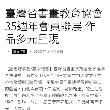
臺灣省書畫教育協會
35週年會員聯展 作
品多元呈現
·
·
2023 年 3 月 16 日
藝文特區
【記者蕭宇廷/臺中報導】臺灣省書畫教育協會35週年
會員聯展，將在3月18日至29日於臺中市大墩文化中
心大墩藝廊(四)登場，呈現會員們長期學習傳統書法
的體會、內化與實踐，使落實「寄情翰墨」的生活態
度；展出內容除了各種字體的變化之外，計有中堂、
條幅、對聯、斗方、鏡面等不同形式，作品豐富而多
元、大有可觀。