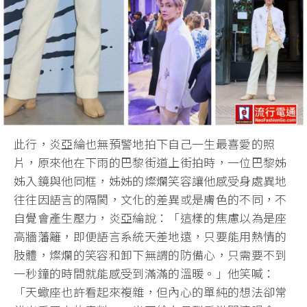
此行，炎亞綸也無預警地拍下自己一生最喜愛的照
片，原來他在下雨的巴黎街道上街拍時，一位巴黎姊
姊入鏡與他同框，姊姊的燦爛笑容讓他感受身處異地
往往因語言的隔閡，文化的差異或是膚色的不同，不
自覺會產生壓力，炎亞綸說：「這樣的焦慮以為是座
高牆藩籬，即便語言系統天差地遠，只要能用熱情的
肢體，燦爛的笑容和卸下無謂的防備心，只需要不到
一秒鐘的時間就能感受到滿滿的溫暖。」他笑喊：
「天蠍座也許看起來複雜，但內心的單純的想法卻常