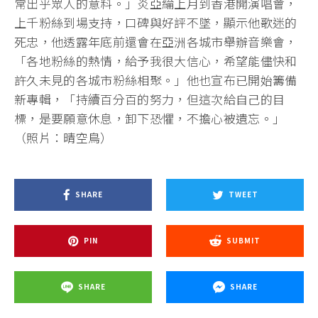
常出乎眾人的意料。」炎亞綸上月到香港開演唱會，
上千粉絲到場支持，口碑與好評不墜，顯示他歌迷的
死忠，他透露年底前還會在亞洲各城市舉辦音樂會，
「各地粉絲的熱情，給予我很大信心，希望能儘快和
許久未見的各城市粉絲相聚。」他也宣布已開始籌備
新專輯，「持續百分百的努力，但這次給自己的目
標，是要願意休息，卸下恐懼，不擔心被遺忘。」
（照片：晴空鳥）
SHARE
TWEET
PIN
SUBMIT
SHARE
SHARE