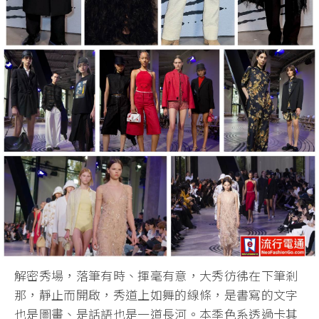
解密秀場，落筆有時、揮毫有意，大秀彷彿在下筆剎
那，靜止而開啟，秀道上如舞的線條，是書寫的文字
也是圖畫、是話語也是一道長河。本季色系透過卡其