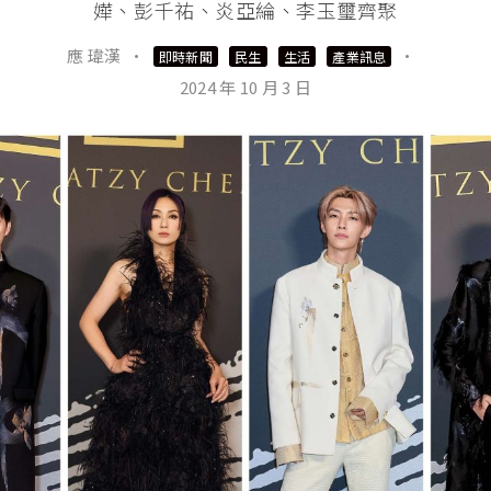
嬅、彭千祐、炎亞綸、李玉璽齊聚
應 瑋漢
·
·
即時新聞
民生
生活
產業訊息
2024 年 10 月 3 日