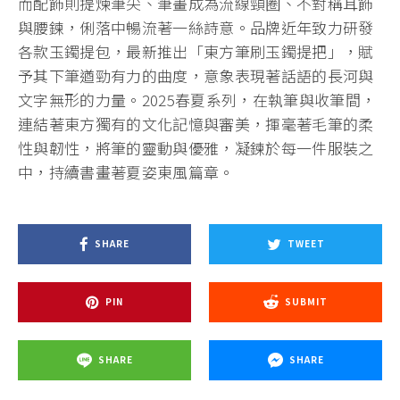
而配飾則提煉筆尖、筆畫成為流線頸圈、不對稱耳飾
與腰鍊，俐落中暢流著一絲詩意。品牌近年致力研發
各款玉鐲提包，最新推出「東方筆刷玉鐲提把」，賦
予其下筆遒勁有力的曲度，意象表現著話語的長河與
文字無形的力量。2025春夏系列，在執筆與收筆間，
連結著東方獨有的文化記憶與審美，揮毫著毛筆的柔
性與韌性，將筆的靈動與優雅，凝鍊於每一件服裝之
中，持續書畫著夏姿東風篇章。
SHARE
TWEET
PIN
SUBMIT
SHARE
SHARE