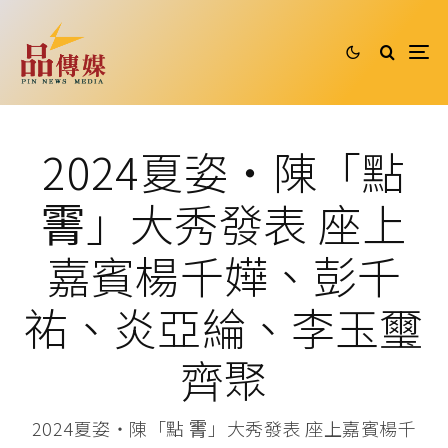
2024夏姿・陳「點
䨝」大秀發表 座上
嘉賓楊千嬅、彭千
祐、炎亞綸、李玉璽
齊聚
2024夏姿・陳「點 䨝」大秀發表 座上嘉賓楊千