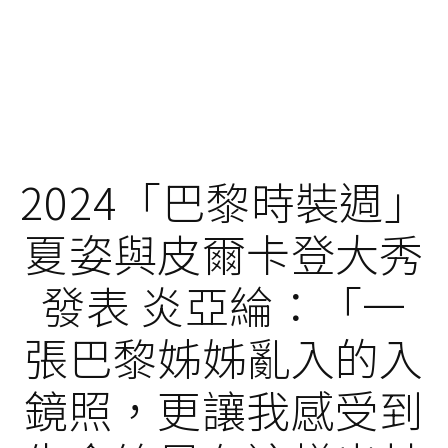
2024「巴黎時裝週」
夏姿與皮爾卡登大秀
發表 炎亞綸：「一
張巴黎姊姊亂入的入
鏡照，更讓我感受到