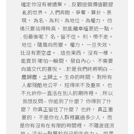
確定你沒有被遺棄。 . 反觀這個價值觀錯
亂的世界。 人們奔跑、爭奪、算計、表
現， 為名、為利、為地位、為權力， 彷
彿只要站得夠高， 就能離幸福更近一點。
. 但最後呢？ 名，留不住。 利，帶不走。
地位，隨風向而變。 權力， 一旦失效，
比沒有更空虛。 . 這些東西， 沒有一樣，
能買到 哪怕一瞬間， 發自內心、 不需要
向誰交代的喜悅。 . 於是我們終將明白 --
塵歸塵，土歸土。 生命的時間， 對所有
人都殘酷地公平， 短得來不及重來， 也
不允許你一直活在別人的期待裡。 . 所以
我想反問-- 你追到了什麼？ 你得到了什
麼？ 你真正留住了什麼？ 也許， 真正重
要的， 不是你在人群裡贏過多少人， 而
是你有沒有在有限的時間裡， 不隨波逐流
地， 活出一點屬於自己的生命力。 . 如果