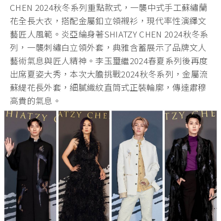
CHEN 2024秋冬系列重點款式，一襲中式手工蘇繡蘭
花全長大衣，搭配金屬釦立領襯衫，現代率性演繹文
藝匠人風範。炎亞綸身著SHIATZY CHEN 2024秋冬系
列，一襲刺繡白立領外套，典雅含蓄展示了品牌文人
藝術氣息與匠人精神。李玉璽繼2024春夏系列後再度
出席夏姿大秀，本次大膽挑戰2024秋冬系列，金屬流
蘇緹花長外套，細膩織紋直筒式正裝輪廓，傳達肅穆
高貴的氣息。