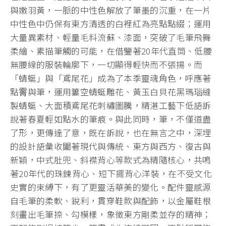
與嫩羽黃，一脈的中性色解放了筆墨的沉重，在一片
中性色中仍保有東方清透的白裡紅為亮點點綴；運用
大量異素材、輕量毛料流蘇、漆面，突破了毛筆飛舞
柔繪、素描筆觸的可能，在借鑒著20年代直筒、低腰
無腰線的服裝輪廓下，一切顯得輕快而不張揚。而
「蜻蜓」與「鳶尾花」成為了本季靈魂角色，呼應著
點䨝與筆，運用簍空蜻蜓雕花、黃玉白貝花黑瑪瑙縫
製蜻蜓、大面積鳶尾花刺繡圖騰，精湛工藝下低語訴
說著春夏輕如點水的筆痕。與此同時，筆，不僅道盡
了形，更傳達了意，既在訴說，也在無言之中，深埋
的設計語彙收闔著現代與傳統、東方與西方、復古與
新穎，中式肚兜、斜襟背心等款式為精隨核心，共鳴
著20年代的珠鍊背心、短下擺背心洋裝，在不受文化
史實的束縛下，有了更靈活華美的變化。配件靈感源
自毛筆的柔軟、銳利，貫穿鞋款與配飾，以金屬鞋根
刻畫出毛筆捺、勾模樣，象徵東方剛柔並存的精神；