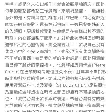
空檔，或是久未推出新作，就會被觀眾給遺忘，因此
每年的願望都希望工作滿滿，來填補恐懼，「最讓我
意外的是，有粉絲在社群看到我來巴黎，特地從鄰近
國家來給我鼓勵，還有在街拍時，一張巴黎姊姊亂入
的入鏡照，更讓我感受到生命總是在這樣出其不意的
時刻，內心都溫暖了起來。」對於此次參與巴黎時裝
週帶給他的心靈蛻變，炎亞綸親吐：「發現自己沒有
休息心中的不安反而增加了，也發現沒有休息腦袋進
不了新的東西，這是我的新的生命課題，因此願意給
自己停下腳步的掌控權。」他解釋如皮爾卡登(Pierre
Cardin)在巴黎的時尚地位歷久不衰，且年年不斷挑戰
時尚與科技感的極限，尤其以立體剪裁和前衛布材感
屢屢震驚四座，以及夏姿（SHIATZY CHEN )席捲亞洲
乃至最終登峰造極在時尚之都巴黎擁有不可撼動的地
位，「我從台灣出發參與時裝週，帶著台灣特有的兼
容並蓄的包容力觀點，這次與品牌的擦撞，進而思考
如何更純粹地分享自己最單純的想法，與卸下防備突