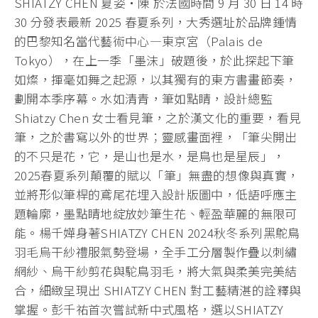
SHIATZY CHEN 夏姿・陳 於法國時間 9 月 30 日 14 時
30 分發表最新 2025 春夏系列，大秀選址於品牌鍾情
的巴黎知名當代藝術中心—東京宮（Palais de
Tokyo），在上一季「墨沫」破題後，於此探起下筆
如燦，揮毫如舞之起源，以其獨有的東方書畫節奏，
劃開本季序幕。水如清青，筆如點睛，設計總監
Shiatzy Chen 女士看見筆，之於漢文化的重要，看見
筆，之於書寫以外的世界；靈感畫面裡，「筆尖開出
的不只是花，它，是山也是水，是鳥也是星辰」，
2025春夏系列顛覆的賦以「筆」無盡的想像與真實，
並將形似筆桿的鳶尾花埋入設計版圖中，低語呼應主
題輪廓，墨點睛地綻放妙筆生花、輕盈華麗的無限可
能。楊千嬅身著SHIATZY CHEN 2024秋冬系列黑鴕鳥
羽毛烏干紗禮服氣勢登場，全手工分層製作疊以刺繡
網紗、烏干紗剪花與駝鳥羽毛，將大氣與柔美完美結
合，細緻呈現出 SHIATZY CHEN 對工藝精湛的詮釋與
掌握。彭千祐首次嘗試新中式風格，選以SHIATZY