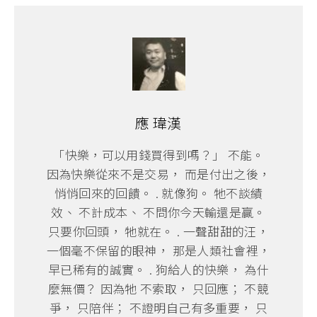
應 瑋漢
「快樂，可以用錢買得到嗎？」 不能。
因為快樂從來不是交易， 而是付出之後，
悄悄回來的回饋。 . 就像狗。 牠不談績
效、 不計成本、 不問你今天輸還是贏。
只要你回頭， 牠就在。 . 一聲甜甜的汪，
一個毫不保留的眼神， 那是人類社會裡，
早已稀有的誠實。 . 狗給人的快樂， 為什
麼無價？ 因為牠 不索取， 只回應； 不競
爭， 只陪伴； 不證明自己有多重要， 只