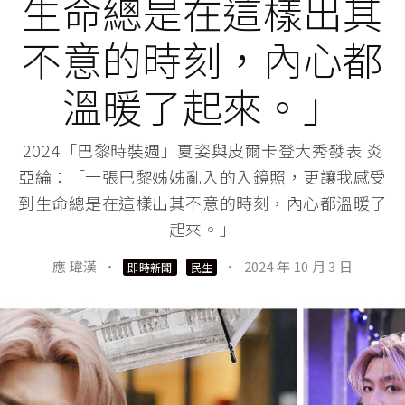
生命總是在這樣出其
不意的時刻，內心都
溫暖了起來。」
2024「巴黎時裝週」夏姿與皮爾卡登大秀發表 炎
亞綸：「一張巴黎姊姊亂入的入鏡照，更讓我感受
到生命總是在這樣出其不意的時刻，內心都溫暖了
起來。」
應 瑋漢
·
·
2024 年 10 月 3 日
即時新聞
民生