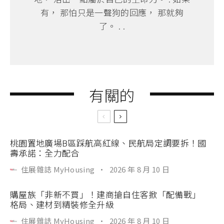
有， 那怕只是一聲狗的回應， 那就夠
了。 . .
有關的
桃園置地廣場B區踩航高紅線、民航局定調要拆！國
壽承諾：全力配合
住展雜誌 MyHousing
·
2026 年 8 月 10 日
購屋族「非新不買」！建商搶自住客掀「配備戰」
格局、建材到精裝修全升級
住展雜誌 MyHousing
·
2026 年 8 月 10 日