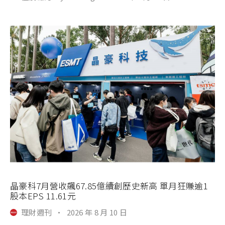
晶豪科7月營收飆67.85億續創歷史新高 單月狂賺逾1
股本EPS 11.61元
理財週刊
·
2026 年 8 月 10 日