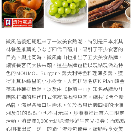
微風信義近期迎來了一波美食熱潮，特別是日本米其
林餐盤推薦的うなぎ四代目菊川，吸引了不少食客的
目光。與此同時，微風南山也推出了五大美食品牌，
讓饕餮客們大快朵頤。這些品牌包括以現點現做為特
色的MOUMOU Burger、義大利特色料理薄多義、獲
得米其林綠星的小小樹食、人氣排隊名店K Plan 韓金
筷馬鈴薯排骨湯，以及由《板前中山》知名品牌設計
團隊打造的現代日式侘寂風揪餖燒肉，總共16間全新
品牌，滿足各種口味需求。位於微風信義四樓的炒湘
湘及B1的點點心也不甘示弱，炒湘湘推出首六日限定
活動，消費滿2,000元即送爆炒鮮牛肉兌換券；而點點
心則推出買一送一的豬仔流沙包優惠，讓顧客享受美