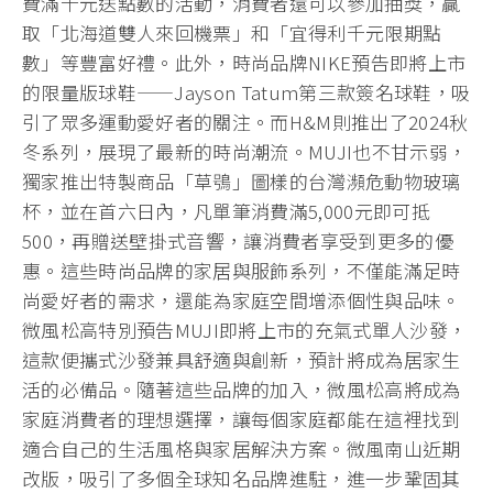
費滿千元送點數的活動，消費者還可以參加抽獎，贏
取「北海道雙人來回機票」和「宜得利千元限期點
數」等豐富好禮。此外，時尚品牌NIKE預告即將上市
的限量版球鞋——Jayson Tatum第三款簽名球鞋，吸
引了眾多運動愛好者的關注。而H&M則推出了2024秋
冬系列，展現了最新的時尚潮流。MUJI也不甘示弱，
獨家推出特製商品「草鴞」圖樣的台灣瀕危動物玻璃
杯，並在首六日內，凡單筆消費滿5,000元即可抵
500，再贈送壁掛式音響，讓消費者享受到更多的優
惠。這些時尚品牌的家居與服飾系列，不僅能滿足時
尚愛好者的需求，還能為家庭空間增添個性與品味。
微風松高特別預告MUJI即將上市的充氣式單人沙發，
這款便攜式沙發兼具舒適與創新，預計將成為居家生
活的必備品。隨著這些品牌的加入，微風松高將成為
家庭消費者的理想選擇，讓每個家庭都能在這裡找到
適合自己的生活風格與家居解決方案。微風南山近期
改版，吸引了多個全球知名品牌進駐，進一步鞏固其