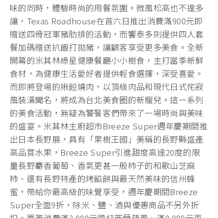
味的同時，體驗時尚的用餐氛圍。微風松高也不遑多
讓，Texas Roadhouse在首六日推出消費滿900元即
贈送四骨冠軍豬肋排的活動，而饗泰多則提供四人套
餐加碼贈送扒飯打拋豬，讓顧客享受更多美食。全新
開幕的米其林綠星健康餐廳小小樹食，主打當季新鮮
食材，為健康生活愛好者提供輕食選擇，深受喜愛。
而即將登場的揪餖燒肉，以頂級肉品和現代日式侘寂
風裝潢聞名，將成為台北美食圈的新寵兒。這一系列
的美食活動，無疑為饕餮客們帶來了一場時尚與美味
的盛宴。米其林主廚超市Breeze Super週年慶期間推
出日本長野展，具有「果樹王國」美稱的長野縣盛產
高品質水果，Breeze Super引進甜度高達20度的限
量長野麝香葡萄、香氣更甚一般柿子的和歌山芝麻
柿、還有長野特產的烤餡餅與最天然美味的信州蜂
蜜，帶給你最高級的味覺享受，週年慶期間Breeze
Super全面9折，除米、鹽、酒與優惠商品不另外折
扣，單筆消費滿3,000元贈紐西蘭蘋果、滿8,000元再