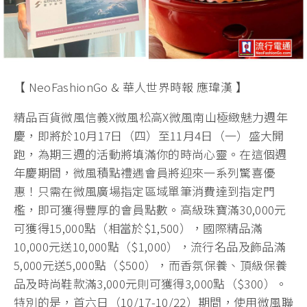
【 NeoFashionGo & 華人世界時報 應瑋漢 】
精品百貨微風信義X微風松高X微風南山極緻魅力週年
慶，即將於10月17日（四）至11月4日（一）盛大開
跑，為期三週的活動將填滿你的時尚心靈。在這個週
年慶期間，微風積點禮遇會員將迎來一系列驚喜優
惠！只需在微風廣場指定區域單筆消費達到指定門
檻，即可獲得豐厚的會員點數。高級珠寶滿30,000元
可獲得15,000點（相當於$1,500），國際精品滿
10,000元送10,000點（$1,000），流行名品及飾品滿
5,000元送5,000點（$500），而香氛保養、頂級保養
品及時尚鞋款滿3,000元則可獲得3,000點（$300）。
特別的是，首六日（10/17-10/22）期間，使用微風聯