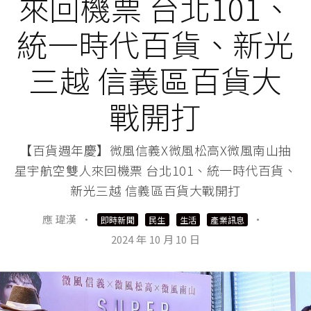
來回機票 台北101、
統一時代百貨、新光
三越 信義區百貨大
戰開打
【百貨週年慶】微風信義X微風松高X微風南山抽
星宇航空雙人來回機票 台北101、統一時代百貨、
新光三越 信義區百貨大戰開打
應 瑋漢
·
·
即時新聞
民生
生活
產業訊息
2024 年 10 月 10 日