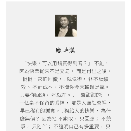
應 瑋漢
「快樂，可以用錢買得到嗎？」 不能。
因為快樂從來不是交易， 而是付出之後，
悄悄回來的回饋。 . 就像狗。 牠不談績
效、 不計成本、 不問你今天輸還是贏。
只要你回頭， 牠就在。 . 一聲甜甜的汪，
一個毫不保留的眼神， 那是人類社會裡，
早已稀有的誠實。 . 狗給人的快樂， 為什
麼無價？ 因為牠 不索取， 只回應； 不競
爭， 只陪伴； 不證明自己有多重要， 只