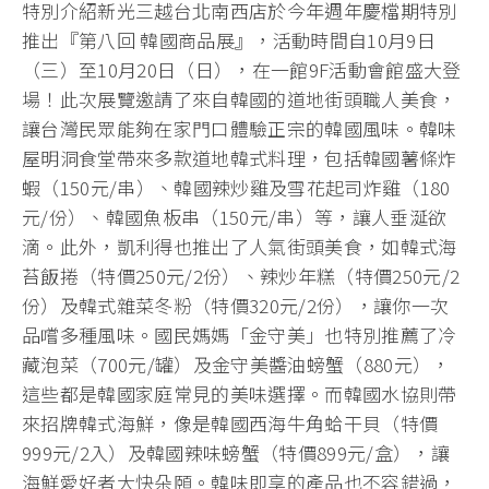
特別介紹新光三越台北南西店於今年週年慶檔期特別
推出『第八回 韓國商品展』，活動時間自10月9日
（三）至10月20日（日），在一館9F活動會館盛大登
場！此次展覽邀請了來自韓國的道地街頭職人美食，
讓台灣民眾能夠在家門口體驗正宗的韓國風味。韓味
屋明洞食堂帶來多款道地韓式料理，包括韓國薯條炸
蝦（150元/串）、韓國辣炒雞及雪花起司炸雞（180
元/份）、韓國魚板串（150元/串）等，讓人垂涎欲
滴。此外，凱利得也推出了人氣街頭美食，如韓式海
苔飯捲（特價250元/2份）、辣炒年糕（特價250元/2
份）及韓式雜菜冬粉（特價320元/2份），讓你一次
品嚐多種風味。國民媽媽「金守美」也特別推薦了冷
藏泡菜（700元/罐）及金守美醬油螃蟹（880元），
這些都是韓國家庭常見的美味選擇。而韓國水協則帶
來招牌韓式海鮮，像是韓國西海牛角蛤干貝（特價
999元/2入）及韓國辣味螃蟹（特價899元/盒），讓
海鮮愛好者大快朵頤。韓味即享的產品也不容錯過，