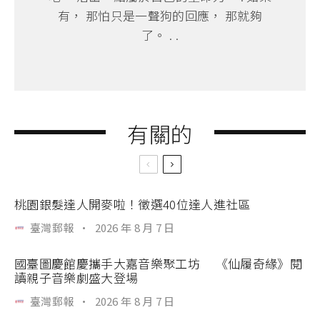
有， 那怕只是一聲狗的回應， 那就夠
了。 . .
有關的
桃園銀髮達人開麥啦！徵選40位達人進社區
臺灣郵報
·
2026 年 8 月 7 日
國臺圖慶館慶攜手大嘉音樂聚工坊 《仙履奇緣》閱
讀親子音樂劇盛大登場
臺灣郵報
·
2026 年 8 月 7 日