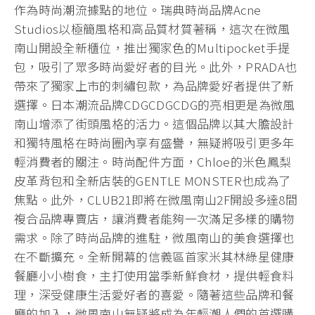
作為時尚潮流據點的地位。瑞典時尚品牌Acne
Studios以極簡風格和高品質材質著稱，這次在微風
南山開設全新櫃位，推出獨家色的Multipocket手提
包，吸引了眾多時尚愛好者的目光。此外，PRADA也
帶來了獨家上市的刺繡包款，為品牌愛好者提供了新
選擇。日本潮流品牌CDGCDGCDG的亮相更是為微風
南山增添了街頭風格的活力。這個品牌以其大膽設計
和獨特風格在時尚圈內享有盛譽，無疑將吸引更多年
輕消費者的關注。時尚配件方面，Chloe的米色鳳梨
皮革背包和全新店裝的GENTLE MONSTER也成為了
焦點。此外，CLUB21即將在微風南山2F開設多達8間
複合品牌專賣店，讓消費者能夠一次滿足多樣的購物
需求。除了時尚品牌的進駐，微風南山的美食選擇也
在不斷擴充。全新開幕的信義區首家米其林綠星健康
餐廳小小樹食，主打使用當季新鮮食材，提供輕食料
理，深受健康生活愛好者的喜愛。隨著這些品牌和餐
廳的加入，微風南山無疑將成為年輕潮人們的首選購