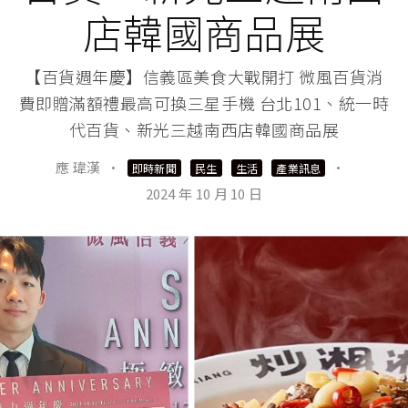
店韓國商品展
【百貨週年慶】信義區美食大戰開打 微風百貨消
費即贈滿額禮最高可換三星手機 台北101、統一時
代百貨、新光三越南西店韓國商品展
應 瑋漢
·
·
即時新聞
民生
生活
產業訊息
2024 年 10 月 10 日