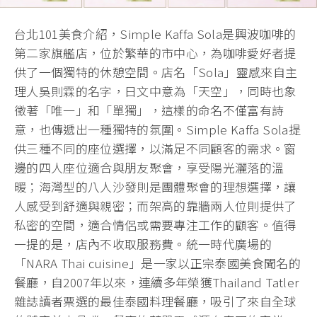
台北101美食介紹，Simple Kaffa Sola是興波咖啡的
第二家旗艦店，位於繁華的市中心，為咖啡愛好者提
供了一個獨特的休憩空間。店名「Sola」靈感來自主
理人吳則霖的名字，日文中意為「天空」，同時也象
徵著「唯一」和「單獨」，這樣的命名不僅富有詩
意，也傳遞出一種獨特的氛圍。Simple Kaffa Sola提
供三種不同的座位選擇，以滿足不同顧客的需求。窗
邊的四人座位適合與朋友聚會，享受陽光灑落的溫
暖；海灣型的八人沙發則是團體聚會的理想選擇，讓
人感受到舒適與親密；而架高的靠牆兩人位則提供了
私密的空間，適合情侶或需要專注工作的顧客。值得
一提的是，店內不收取服務費。統一時代廣場的
「NARA Thai cuisine」是一家以正宗泰國美食聞名的
餐廳，自2007年以來，連續多年榮獲Thailand Tatler
雜誌讀者票選的最佳泰國料理餐廳，吸引了來自全球