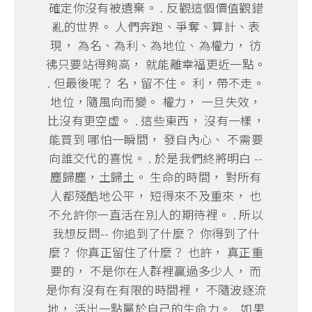
確定你沒有被遺棄。 . 反觀這個價值觀錯
亂的世界。 人們奔跑、爭奪、算計、表
現， 為名、為利、為地位、為權力， 彷
彿只要站得夠高， 就能離幸福更近一點。
. 但最後呢？ 名，留不住。 利，帶不走。
地位，隨風向而變。 權力， 一旦失效，
比沒有更空虛。 . 這些東西， 沒有一樣，
能買到 哪怕一瞬間， 發自內心、 不需要
向誰交代的喜悅。 . 於是我們終將明白 --
塵歸塵，土歸土。 生命的時間， 對所有
人都殘酷地公平， 短得來不及重來， 也
不允許你一直活在別人的期待裡。 . 所以
我想反問-- 你追到了什麼？ 你得到了什
麼？ 你真正留住了什麼？ 也許， 真正重
要的， 不是你在人群裡贏過多少人， 而
是你有沒有在有限的時間裡， 不隨波逐流
地， 活出一點屬於自己的生命力。 . 如果