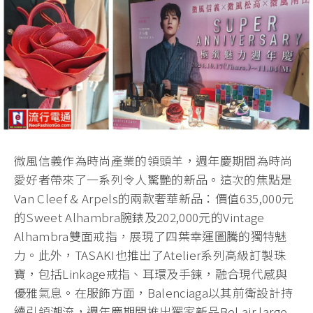
微風信義作為時尚產業的領頭羊，週年慶期間為時尚
愛好者帶來了一系列令人驚艷的新品。這次的焦點是
Van Cleef & Arpels的兩款奢華新品：價值635,000元
的Sweet Alhambra腕錶及202,000元的Vintage
Alhambra雙面戒指，展現了四葉幸運圖騰的獨特魅
力。此外，TASAKI也推出了Atelier系列高級訂製珠
寶，包括Linkage戒指、耳環及手鍊，融合現代感與
優雅氣息。在服飾方面，Balenciaga以其前衛設計持
續引領潮流，週年慶期間推出獨家新品Bel air large