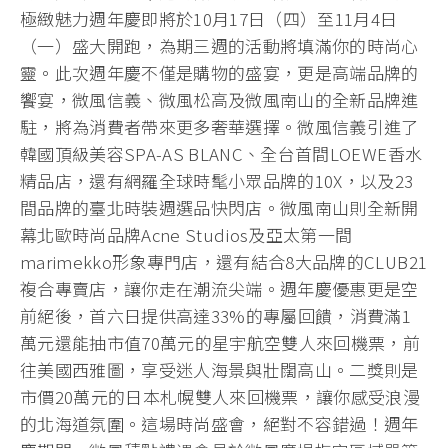
極緻魅力週年慶即將於10月17日（四）至11月4日
（一）盛大開跑，為期三週的活動將填滿你的時尚心
靈。此次週年慶不僅是購物的盛宴，更是高端品牌的
饗宴，微風信義、微風松高及微風南山的全新品牌進
駐，將為消費者帶來更多奢華選擇。微風信義引進了
韓國頂級美容SPA-AS BLANC、全台首間LOEWE香水
精品店，還有網羅全球時髦小眾品牌的10X，以及23
間品牌的臺北時裝週選品快閃店。微風南山則全新開
幕北歐時尚品牌Acne Studios及亞太第一間
marimekko形象專門店，還有結合8大品牌的CLUB21
複合專賣店，讓你走在潮流尖端。週年慶優惠更是空
前絕後，首六日提供高達33%的專屬回饋，消費滿1
萬元還能抽市值70萬元的星宇航空雙人來回機票，前
往美國西雅圖，享受迷人海景與壯闊高山。二獎則是
市價20萬元的日本札幌雙人來回機票，讓你感受浪漫
的北海道氛圍。這場時尚盛會，絕對不容錯過！週年