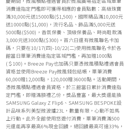
慶期間，微風積點禮遇會員於微風廣場指定區域單筆
消費達指定門檻即可獲得相應的會員點數：高級珠寶
滿30,000元送15000點($1,500)，國際精品滿10,000元
送10000點($1,000)，流行名品、飾品滿5,000元送
5000點($500)，香氛保養、頂級保養品、時尚鞋款滿
3,000元送3000點($300)。首六日還有微風聯名卡加
碼，只要在10/17(四)-10/22(二)使用微風聯名卡於各
館當日單筆消費達指定區域門檻，再加贈1000點
(＄100)。Breeze Pay也加碼只要憑微風積點禮遇會員
資格並使用Breeze Pay微風錢包結帳，單筆消費
60,000贈12,000點，120,000贈36000點。活動期間，
憑微風積點禮遇會員資格，於三館當日累計消費達指
定門檻，即贈滿額禮乙份，獎品豐富，最大獎還能換
SAMSUNG Galaxy Z Flip6、SAMSUNG BESPOKE設
計品味系列美型微波爐23L，數量有限，心動不如馬
上行動。此外全館使用悠遊付消費，單筆消費滿500
元還能再享最高6%現金回饋，總回饋最高可達33%，