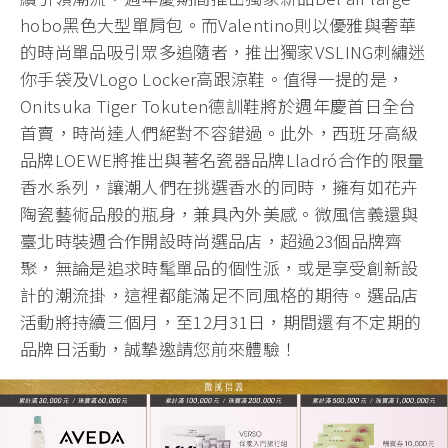
hobo黑色大型單肩包。而Valentino則以優雅與奢華
的時尚單品吸引眾多追隨者，推出獨家VSLING刺繡迷
你手袋及VLogo Locker高跟涼鞋。值得一提的是，
Onitsuka Tiger Tokuten德訓鞋將於週年慶首日全台
首賣，時尚達人們絕對不容錯過。此外，西班牙高級
品牌LOEWE將推出與著名瓷器品牌Lladró合作的限量
香水系列，讓潮人們在挑選香水的同時，擁有如花卉
陶瓷藝術品般的瓶身，兼具內外美感。微風信義還與
臺北時裝週合作開設時尚選品店，超過23個品牌齊
聚，無論是追求時髦單品的個性派，或是享受創新設
計的潮流掛，這裡都能滿足不同風格的期待。選品店
活動將持續三個月，至12月31日，期間還有不定期的
品牌日活動，誠摯邀請您前來體驗！