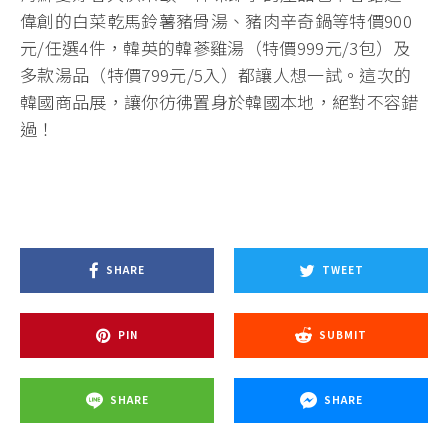
偉創的白菜乾馬鈴薯豬骨湯、豬肉辛奇鍋等特價900
元/任選4件，韓英的韓蔘雞湯（特價999元/3包）及
多款湯品（特價799元/5入）都讓人想一試。這次的
韓國商品展，讓你彷彿置身於韓國本地，絕對不容錯
過！
SHARE
TWEET
PIN
SUBMIT
SHARE
SHARE