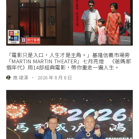
「電影只是入口，人生才是主角。」基隆信義市場旁
「MARTIN MARTIN THEATER」七月亮燈 《爸媽那
個年代》用14部經典電影，帶你重走一遍人生。
應 瑋漢
·
2026 年 8 月 8 日