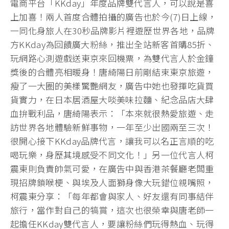
電商平台「KKday」年度品牌雙代言人，可以說是喜
上加喜！兩人首度合體拍攝的廣告也於今(7)日上線，
一同化身旅人在30秒品牌影片裡遊歷世界各地，品牌
方KKday為回饋廣大粉絲，推出全站新客首購85折、
玩網路心測遊戲送東京來回機票，為雙代言人於金鐘
獎後的合體亮相暖身！唐綺陽日前剛結束東京旅遊，
瘦了一大圈的美樣驚艷網友，廣告中她也發揮吃貨買
貨實力，在日本居酒屋大啖美味拉麵、紀念品店大肆
血拚戰利品，唐綺陽表示：「本來就很熱愛旅遊、走
訪世界各地體驗新鮮事物，一年至少出國兩至三次！
很開心接下KKday品牌代言，讓我可以名正言順的吃
喝玩樂，身歷其境感受不同文化！」另一位代言人柯
震東則負責帥氣可愛，在廣吿中與香港茶餐廳老闆重
現招牌鎖喉梗、與埃及人面獅身像大玩錯位親嘴照，
柯震東分享：「每年都會與家人、好友還有同事結伴
旅行，當作對自己的犒賞，這次也很榮幸與唐老師一
起擔任KKday雙代言人，要讓粉絲們玩得熱血、玩得