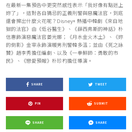
在最新一集預告中更突然感性表示「我好像有點迷上
妳了」，這對各自猜忌的正義刑警與惡魔法官，到底
還會擦出什麼火花呢？Disney+ 熱播中韓劇《來自地
獄的法官》由《低谷醫生》、《薛西弗斯的神話》朴
信惠飾演惡魔法官姜光娜；《月水金火木土》、《妳
的倒影》金宰永飾演暖男刑警韓多溫；並由《死之詠
贊》趙李秀擔任編劇、以及《一拳鮮師：勇敢的市
民》、《戀愛預報》朴珍杓擔任導演。
SHARE
TWEET
PIN
SUBMIT
SHARE
SHARE