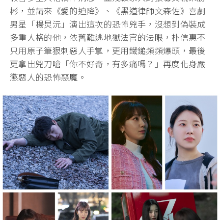
彬，並請來《愛的迫降》、《黑道律師文森佐》喜劇
男星「楊炅沅」演出這次的恐怖兇手，沒想到偽裝成
多重人格的他，依舊難逃地獄法官的法眼，朴信惠不
只用原子筆狠刺惡人手掌，更用鐵鎚頻頻爆頭，最後
更拿出兇刀嗆「你不好奇，有多痛嗎？」再度化身嚴
懲惡人的恐怖惡魔。