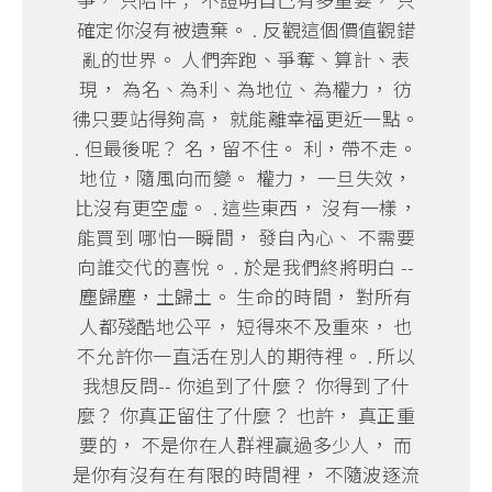
確定你沒有被遺棄。 . 反觀這個價值觀錯
亂的世界。 人們奔跑、爭奪、算計、表
現， 為名、為利、為地位、為權力， 彷
彿只要站得夠高， 就能離幸福更近一點。
. 但最後呢？ 名，留不住。 利，帶不走。
地位，隨風向而變。 權力， 一旦失效，
比沒有更空虛。 . 這些東西， 沒有一樣，
能買到 哪怕一瞬間， 發自內心、 不需要
向誰交代的喜悅。 . 於是我們終將明白 --
塵歸塵，土歸土。 生命的時間， 對所有
人都殘酷地公平， 短得來不及重來， 也
不允許你一直活在別人的期待裡。 . 所以
我想反問-- 你追到了什麼？ 你得到了什
麼？ 你真正留住了什麼？ 也許， 真正重
要的， 不是你在人群裡贏過多少人， 而
是你有沒有在有限的時間裡， 不隨波逐流