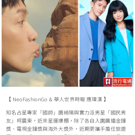
【 NeoFashionGo & 華人世界時報 應瑋漢 】
知名占星專家「國師」唐綺陽與實力派男星「國民男
友」柯震東，近來星運爆棚，除了各自入圍廣播金鐘
獎、電視金鐘獎與海外大獎外，近期更攜手擔任旅遊