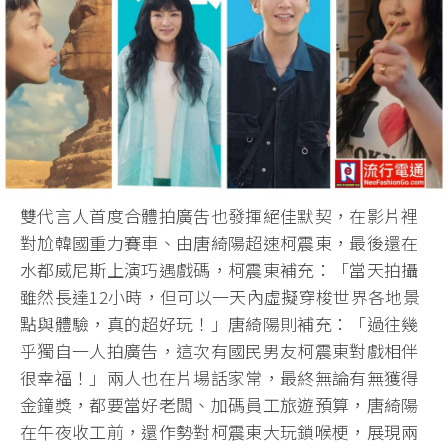
雙代言人首度合體拍廣吿也發揮絕佳默契，在影片裡
對尬韓國重力賽車、由唐綺陽超速柯震東，最後還在
水都威尼斯上演巧遇戲碼，柯震東補充：「當天拍攝
雖然長達12小時，但可以一天內虛擬穿梭世界各地景
點與體驗，真的超好玩！」唐綺陽則補充：「過往幾
乎獨自一人拍廣告，這次有國民男友柯震東對戲相伴
很幸福！」兩人也在片場話家常，最終無論有無獲得
金鐘獎，都要當好老闆、加碼員工旅遊預算，唐綺陽
在午夜收工前，還作勢對柯震東大玩鎖喉梗，展現兩