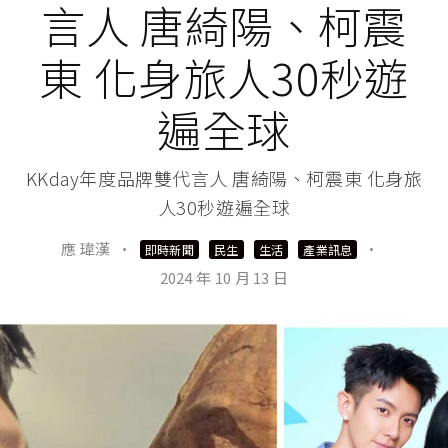
言人 唐綺陽、柯震
東 化身旅人30秒遊
遍全球
KKday年度品牌雙代言人 唐綺陽、柯震東 化身旅
人30秒遊遍全球
應 瑋漢
·
·
即時新聞
民生
生活
產業訊息
2024 年 10 月 13 日