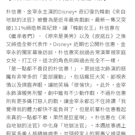
朴信惠、金宰永主演的Disney+ 奇幻復仇韓劇《來自
地獄的法官》被譽為是近年最爽戲劇，最新一集又突
破13.1%締造新高紀錄，讓「韓劇女王」朴信惠在
《繼承者們》、《原來是美男》以及《皮諾丘》之後
又締造全新代表作。Disney+ 近期也公開朴信惠、金
宰永的獨家幕後訪談，朴信惠笑說過去常演單親家庭
女兒、打工仔，這次的角色則與過去完全不一樣，
「是一點都不善良的朴信惠！」，更說這次飾演的惡
魔有非常多的「面部運動」，包括瘋狂大笑、鄙視表
情以及擠眉弄眼，讓她笑稱「很愉快」。此外，金宰
永飾演暖男刑警，劇中雖有不少動作戲，不過朴信惠
則有更多痛打惡人的戲，讓金宰永都忍不住誇讚「我
覺得我的體力都快不能負荷了，但是前輩朴信惠看起
來真的一點都不累，果然是巨星啊」。朴信惠在《來
自地獄的法官》中化身「地獄法官」，本週故事遇上
假冒多重人格精神病患、並殘殺家人的狠毒父親梁勝