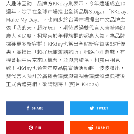
人趣味互動。品牌方KKday則表示，今年適逢成立10
週年，除了在全球市場推出全新品牌Slogan「KKday,
Make My Day」，也同步於台灣市場提出中文品牌主
張「我的天，超好玩」，期待透過雙代言人唐綺陽的
廣大國民度、柯震東於年輕族群的超高人氣，為品牌
擄獲更多新客群！KKday也祭出全站新客首購85折優
惠，並推出「超好玩旅遊諮詢所」網路心測遊戲，有
機會抽中東京來回機票，並與唐綺陽、柯震東相見
歡！KKday也預告年度品牌宣傳活動將一波波釋出，
雙代言人預計於廣播金鐘獎與電視金鐘獎頒獎典禮後
正式合體亮相，敬請期待！(照片:KKday)
SHARE
TWEET
PIN
SUBMIT