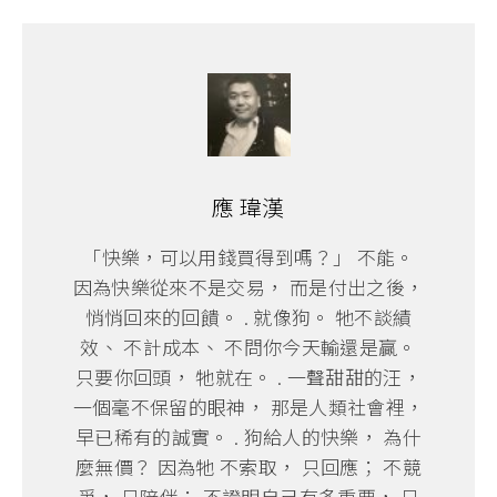
應 瑋漢
「快樂，可以用錢買得到嗎？」 不能。
因為快樂從來不是交易， 而是付出之後，
悄悄回來的回饋。 . 就像狗。 牠不談績
效、 不計成本、 不問你今天輸還是贏。
只要你回頭， 牠就在。 . 一聲甜甜的汪，
一個毫不保留的眼神， 那是人類社會裡，
早已稀有的誠實。 . 狗給人的快樂， 為什
麼無價？ 因為牠 不索取， 只回應； 不競
爭， 只陪伴； 不證明自己有多重要， 只