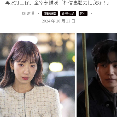
再演打工仔」金宰永讚嘆「朴信惠體力比我好！」
應 瑋漢
·
·
即時新聞
娛樂快訊
民生
2024 年 10 月 13 日