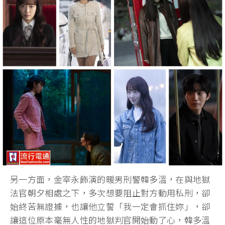
另一方面，金宰永飾演的暖男刑警韓多溫，在與地獄
法官朝夕相處之下，多次想要阻止對方動用私刑，卻
始終苦無證據，也讓他立誓「我一定會抓住妳」，卻
讓這位原本毫無人性的地獄判官開始動了心，韓多溫