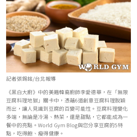
記者張錫銘/台北報導
《黑白大廚》中的美籍韓裔廚師李愛德華，在「無限
豆腐料理地獄」關卡中，憑藉6道創意豆腐料理脫穎
而出，讓人見識到豆腐的百變可能性。豆腐料理變化
多端，無論是冷湯、熱菜，還是甜點，它都能成為一
餐中的亮點。World Gym Blog與您分享豆腐的5特
點，吃得飽、瘦得健康。