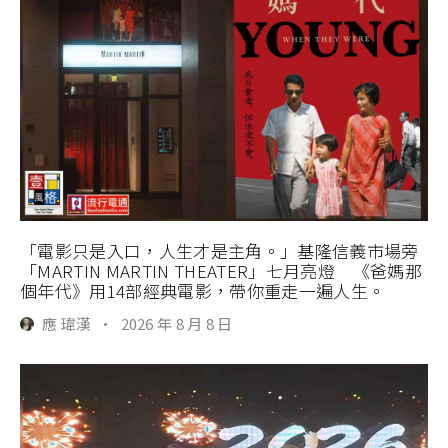
「電影只是入口，人生才是主角。」基隆信義市場旁
「MARTIN MARTIN THEATER」七月亮燈 《爸媽那
個年代》用14部經典電影，帶你重走一遍人生。
應 瑋漢
·
2026 年 8 月 8 日