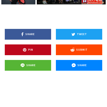
SHARE
TWEET
PIN
SUBMIT
SHARE
SHARE