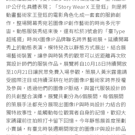
IP公仔化具體表現；「Story Wear X 王登鈺」則是將
動畫藝術家王登鈺的電影角色化成一套套的服飾創
作，整場開幕秀宛若圖像IP創作藝術的時尚多元宇
宙。動態服裝秀結束後，還有松菸3號倉的「臺Type
超搖擺」時尚X圖像IP品牌聯名跨界藝術展。延續開幕
秀上的動態表演，模特兒改以靜態方式展出，結合展
場藝術裝置，讓參與時裝秀的觀眾可以近距離再次欣
賞設計師們的服裝作品。展覽將自10月18日持續開放
至10月21日讓民眾免費入場參觀，策展人黃米露邀請
受國際注目或持續深耕在地的圖像IP藝術家跨界授權
及參與，透過他們的圖像IP脈絡，與當代服裝設計師
的共創整合演繹。展覽共劃分為6個展間，每個展間
的策展手法都充分展現出圖像IP與時尚設計力結合的
獨特故事性，能觸動每位觀賞者自身的記憶，歡迎大
家踴躍前往拍照打卡留下回憶。今年靜態展首度策劃
小賣舖，有臺北時裝週期間限定的圖像IP與設計師品