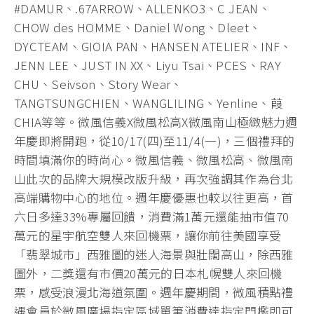
#DAMUR、.67ARROW、ALLENKO3、C JEAN、
CHOW des HOMME、Daniel Wong、Dleet、
DYCTEAM、GIOIA PAN、HANSEN ATELIER、INF、
JENN LEE、JUST IN XX、Liyu Tsai、PCES、RAY
CHU、Seivson、Story Wear、
TANGTSUNGCHIEN、WANGLILING、Yenline、葭
CHIA等等。微風信義X微風松高X微風南山極緻魅力週
年慶即將開跑，從10/17(四)至11/4(一)，三個禮拜的
時間填滿你的時尚心。微風信義、微風松高、微風南
山此次的品牌大規模改版升級，再次強調其作為台北
高端購物中心的地位。週年慶優惠也較以往更高，首
六日多達33%專屬回饋，消費滿1萬元還能抽市值70
萬元的星宇航空雙人來回機票，讓你前往美國享受
「翡翠城市」西雅圖的迷人海景與壯闊高山，除西雅
圖外，二獎還有市價20萬元的日本札幌雙人來回機
票，感受浪漫北海道氛圍。週年慶期間，微風積點禮
遇會員於微風廣場指定區域單筆消費達指定門檻即可