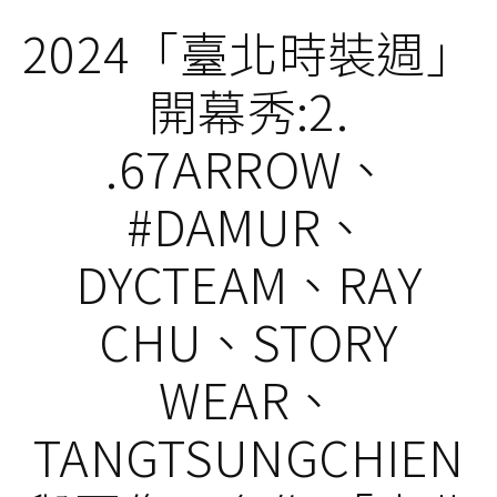
2024「臺北時裝週」
開幕秀:2.
.67ARROW、
#DAMUR、
DYCTEAM、RAY
CHU、STORY
WEAR、
TANGTSUNGCHIEN