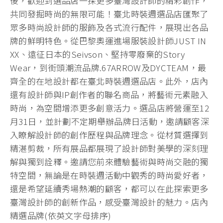
後，歡迎到選品店一探更多臺灣設計師的精彩創作，
共同發掘時尚的無限可能！臺北時裝週選品店匯聚了
眾多時尚設計師的服飾及各式流行配件，展現出各品
牌的鮮明特色。從巴黎奧運進場服裝設計師JUST IN
XX、遠征日本的Seivson、堅持零廢棄的Story
Wear，到街頭潮流品牌.67ARROW及DYCTEAM，最
齊全的在地設計都在臺北時裝週選品店。此外，店內
還有設計師與IP創作者的聯名商品，將藝術元素融入
時尚，為空間增添更多創意活力。選品店將營運至12
月31日，並計劃不定期舉辦品牌日活動，邀請顧客深
入瞭解設計師的創作歷程與品牌理念。從材質選擇到
精湛剪裁，所有展品都展現了設計師對美學的深刻理
解與獨到詮釋。邀請您前來體驗藝術與時尚交融的獨
特空間，無論是在時裝週活動中觀秀的時尚愛好者，
還是希望延續秀場熱潮的顧客，都可以在此探索更多
臺灣設計師的創新作品，感受臺灣設計的魅力。店內
精選品牌(依英文字母排序)