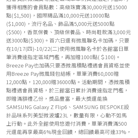
獲得相應的會員點數：高級珠寶滿30,000元送15000
點($1,500)，國際精品滿10,000元送10000點
($1,000)，流行名品、飾品滿5,000元送5000點
($500)，香氛保養、頂級保養品、時尚鞋款滿3,000元
送3000點($300)。首六日還有微風聯名卡加碼，只要
在10/17(四)-10/22(二)使用微風聯名卡於各館當日單
筆消費達指定區域門檻，再加贈1000點(＄100)。
Breeze Pay也加碼只要憑微風積點禮遇會員資格並使
用Breeze Pay微風錢包結帳，單筆消費60,000贈
12,000點，120,000贈36000點。活動期間，憑微風積
點禮遇會員資格，於三館當日累計消費達指定門檻，
即贈滿額禮乙份，獎品豐富，最大獎還能換
SAMSUNG Galaxy Z Flip6、SAMSUNG BESPOKE設
計品味系列美型微波爐23L，數量有限，心動不如馬
上行動。此外全館使用悠遊付消費，單筆消費滿500
元還能再享最高6%現金回饋，總回饋最高可達33%，