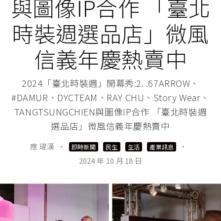
與圖像IP合作 「臺北
時裝週選品店」微風
信義年慶熱賣中
2024「臺北時裝週」開幕秀:2. .67ARROW、
#DAMUR、DYCTEAM、RAY CHU、Story Wear、
TANGTSUNGCHIEN與圖像IP合作 「臺北時裝週
選品店」微風信義年慶熱賣中
應 瑋漢
·
·
即時新聞
民生
生活
產業訊息
2024 年 10 月 18 日