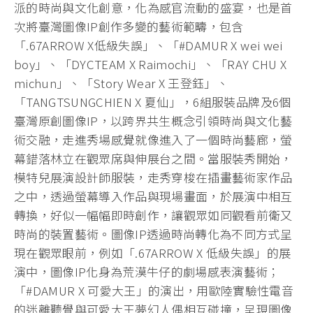
派的時尚與文化創意，化為感官流動的盛宴，也是首
次將臺灣圖像IP創作多變的藝術範疇，包含
「.67ARROW X低級失誤」、「#DAMUR X wei wei
boy」、「DYCTEAM X Raimochi」、「RAY CHU X
michun」、「Story Wear X 王登鈺」、
「TANGTSUNGCHIEN X 夏仙」，6組服裝品牌及6個
臺灣原創圖像IP，以跨界共生概念引領時尚與文化藝
術交融，走進秀場感覺就像進入了一個時尚藝廊，螢
幕錯落林立在觀眾席與伸展台之間。當服裝秀開始，
模特兒展演設計師服裝，走秀穿梭在插畫藝術家作品
之中，透過螢幕導入作品與現場畫面，於展演中相互
轉換，好似一幅幅即時創作，讓觀眾如同觀看前衛又
時尚的裝置藝術。圖像IP透過時尚轉化為不同方式呈
現在觀眾眼前，例如「.67ARROW X 低級失誤」的展
演中，圖像IP化身為荒漠牛仔的劇場感表演藝術；
「#DAMUR X 可愛大王」的演出，用歐陸實驗性電音
的迷離聽覺與可愛大王夢幻人偶相互碰撞，呈現圖像