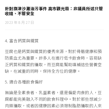
針對旗津沙灘油污事件 高市觀光局：非議員所述只管
收錢、不管安全
2023 年 8 月 27 日
4. 富含鈣質與鐵質
豆腐也是鈣質與鐵質的優秀來源，對於骨骼健康和預
防貧血尤為重要。許多人在進行低卡飲食時，容易缺
乏鈣質和鐵質的攝取，而豆腐能幫助填補這些營養空
缺，在減重的同時，保持全方位的健康。
5. 適合各種飲食偏好
無論是全素食者、乳蛋素者，還是偏愛肉食的人，豆
腐都能完美融入不同的飲食料理中。對於那些想減少
肉類攝取，或者因健康因素必須限制脂肪攝取的人來