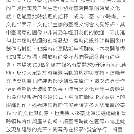
的日常街頭及日常生活中發掘臺灣民眾的時尚文化
感，透過臺北時裝週的詮釋，成為「臺Type時尚」。
文化部表示，文化部主辦的臺灣文博會大受好評，其
中臺灣原創圖像IP非常受年輕朋友們的歡迎，因此延
伸出本屆時裝週的創新發想，讓時尚設計師與圖像IP
創作者對話，也讓時尚更貼近年輕群眾。本次開幕秀
也加開民眾場，開放時尚愛好者們登記參與時尚盛
會，本場次700個名額在報名時間開放9分鐘內就已滿
額，反映大眾對於時裝週活動的興趣與支持。這幾年
文博會與臺北時裝週都受到高度關注，這次跨界合作
便是希望放大破圈的效果，時尚是文化產業中最顯著
也最容易親近的表達形式，平面的圖像IP成為身上的
服飾創作，透過時裝週的伸展台讓更多人認識屬於臺
Type的文化與創意，也期待未來臺北時裝週繼續推動
跨領域合作與產業創新，讓臺灣時尚在國際市場上綻
放更加耀眼的光芒。開幕秀在松菸5號倉舉行，將臺