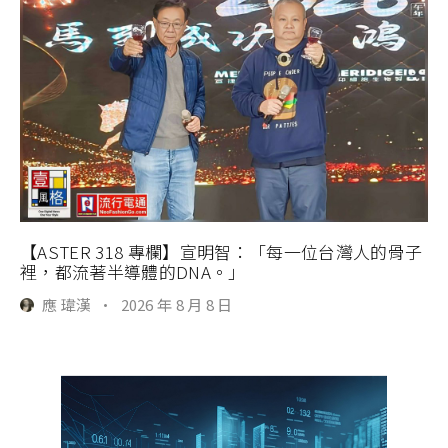
【ASTER 318 專欄】宣明智：「每一位台灣人的骨子
裡，都流著半導體的DNA。」
應 瑋漢
·
2026 年 8 月 8 日