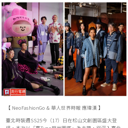
【 NeoFashionGo & 華人世界時報 應瑋漢 】
臺北時裝週SS25今（17）日在松山文創園區盛大登
場，本次以「臺Type時尚圖鑑」為主題，從深入臺北