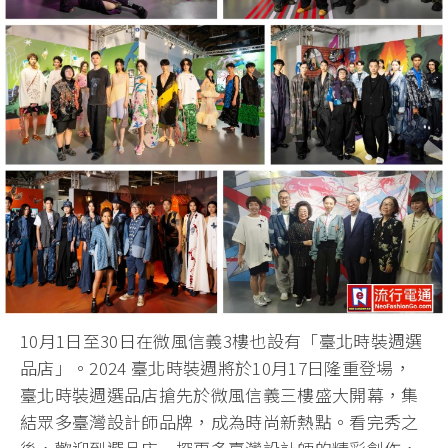
10月1日至30日在微風信義3樓也設有「臺北時裝週選
品店」。2024 臺北時裝週將於10月17日隆重登場，
臺北時裝週選品店搶先於微風信義三樓盛大開幕，集
結眾多臺灣設計師品牌，成為時尚新熱點。看完秀之