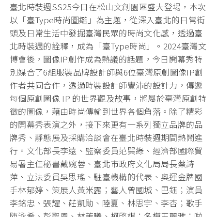
臺北時裝週SS25今日在松山文創園區盛大登場，本次
以「臺Type時尚圖鑑」為主題，從深入臺北的日常街
頭及日常生活中發掘臺灣民眾的時尚文化感，透過臺
北時裝週的詮釋，成為「臺Type時尚」。2024臺灣文
博會後，圖像IP創作成為熱議的話題，今日開幕秀特
別媒合了6組服裝品牌設計師與6位臺灣原創圖像IP創
作者共同合作，透過時裝設計師豐沛的設計力，傳遞
每個原創圖像 IP 的世界觀及故事，將屬於臺灣原創特
徵的圖像，藉由時尚傳輸到世界各個角落。除了精彩
的開幕秀表演之外，接下來更有一系列獨立品牌的品
牌秀、靜態展及採購洽談會在臺北時裝週期間熱鬧進
行。文化部長李遠、監察委員范巽綠、經濟部國際貿
易署主任秘書戴婉蓉、臺北市政府文化局局長蔡詩
萍、立法委員吳思瑤、駐臺機構的代表、奧運金牌國
手林郁婷、策展人黃米露；藝人曾國城、巴鈺；演員
李銘忠、張耀、莊凱勛、陸夏、林思宇、李杏；歌手
陳泳希、彭聖恩、林茉曦、柯棨棋；名模王麗雅；啦