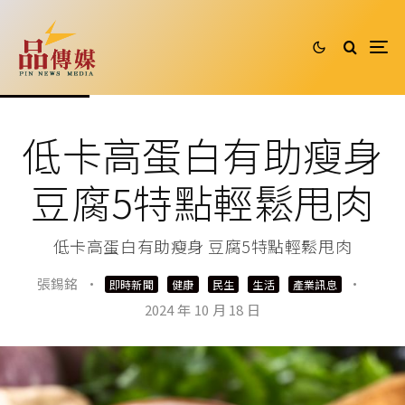
低卡高蛋白有助瘦身
豆腐5特點輕鬆甩肉
低卡高蛋白有助瘦身 豆腐5特點輕鬆甩肉
張錫銘
·
·
即時新聞
健康
民生
生活
產業訊息
2024 年 10 月 18 日