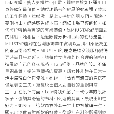
Lala強調，藝人斜槓並不困難，關鍵在於如何運用自
身經驗創造價值。她感謝過去的經歷讓她累積了豐富
的工作經驗，並感激一路上支持她的朋友們。園娘小
蔓則指出，網路廣告成本高，網紅市場已經飽和，如
何將IP轉換為實際的商業價值，是MIUSTAR必須面對
的挑戰。她相信，透過數據分析和Lala的粉絲流量，
MIUSTAR能夠在台灣服飾業中實現以品牌和原廠為主
的垂直電商模式。MIUSTAR的理念是讓女裝服飾變得
更時尚且平易近人，讓每位女性都能以合理的價格打
造屬於自己的穿衣風格。Lala提到，品牌的設計不僅
重視品質，還注重價格的實惠，讓女性能夠在日常生
活中展現自信與優雅。她說：「合宜而體面的穿搭不
僅是表面工夫，更反映出個人對自我的重視與尊
重。」在設計方面，Lala特別介紹了一款今年的設計
褲子，強調其舒適的布料和俐落的剪裁，展現出知性
魅力。她表示，這款風衣外套一推出便被搶購一空，
顯示出消費者對新款的熱愛。從設計布料的選擇到銷