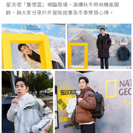
星流氓「詹懷雲」親臨現場，演繹秋冬時尚機能服
飾，與大家分享戶外冒險故事及冬季穿搭心得。