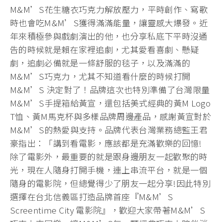
M&M’S花生糖衣巧克力解放壓力，平時創作、寫歌
時也會吃M&M’S獲得滿滿能量，讓靈感大爆發。近
年來積極參與戲劇演出的他，也分享私底下平時沒通
告的時候就是賴在家裡追劇，尤其愛看喜劇、懸疑
劇，追劇必備就是一條舒服的毯子，以及滿滿的
M&M’S巧克力，尤其不知道看什麼的時候打開
M&M’S 決定對了！品牌這次也特別準備了台灣限量
M&M’S手提箱給黃宣，還包括美式經典的黃M Logo
T恤、黃M馬克杯與多樣品牌周邊產品，感謝黃宣對於
M&M’S的熱愛與支持。品牌代表台灣業務總監王君
豪指出：「講到看電影，應該都是充滿歡樂的回憶!
除了電影外，最重要的就是跟身邊朋友一起歡聚的時
光，現在人隨身打開手機，連上串流平台，就是一個
隨身的電影院，但總覺得少了朋友一起分享!因此特別
選擇在台北信義區打造品牌首座『M&M’S
Screentime City 電影院』，歡迎大家帶著M&M’S