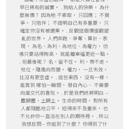
早已稀有的誠實。 . 狗給人的快樂， 為什
麼無價？ 因為牠 不索取， 只回應； 不競
爭， 只陪伴； 不證明自己有多重要， 只
確定你沒有被遺棄。 . 反觀這個價值觀錯
亂的世界。 人們奔跑、爭奪、算計、表
現， 為名、為利、為地位、為權力， 彷
彿只要站得夠高， 就能離幸福更近一點。
. 但最後呢？ 名，留不住。 利，帶不走。
地位，隨風向而變。 權力， 一旦失效，
比沒有更空虛。 . 這些東西， 沒有一樣，
能買到 哪怕一瞬間， 發自內心、 不需要
向誰交代的喜悅。 . 於是我們終將明白 --
塵歸塵，土歸土。 生命的時間， 對所有
人都殘酷地公平， 短得來不及重來， 也
不允許你一直活在別人的期待裡。 . 所以
我想反問-- 你追到了什麼？ 你得到了什