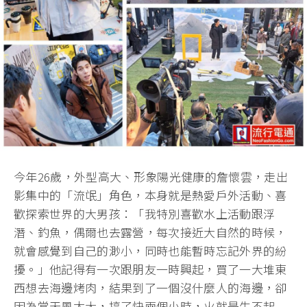
今年26歲，外型高大、形象陽光健康的詹懷雲，走出
影集中的「流氓」角色，本身就是熱愛戶外活動、喜
歡探索世界的大男孩：「我特別喜歡水上活動跟浮
潛、釣魚，偶爾也去露營，每次接近大自然的時候，
就會感覺到自己的渺小，同時也能暫時忘記外界的紛
擾。」他記得有一次跟朋友一時興起，買了一大堆東
西想去海邊烤肉，結果到了一個沒什麼人的海邊，卻
因為當天風太大，搞了快兩個小時，火就是生不起