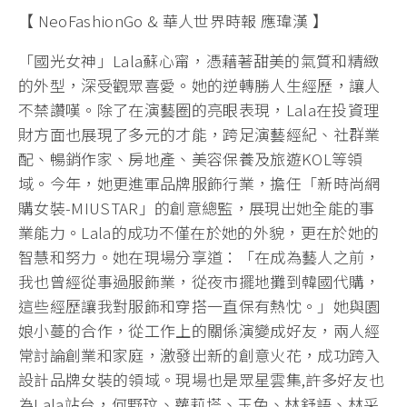
【 NeoFashionGo & 華人世界時報 應瑋漢 】
「國光女神」Lala蘇心甯，憑藉著甜美的氣質和精緻
的外型，深受觀眾喜愛。她的逆轉勝人生經歷，讓人
不禁讚嘆。除了在演藝圈的亮眼表現，Lala在投資理
財方面也展現了多元的才能，跨足演藝經紀、社群業
配、暢銷作家、房地產、美容保養及旅遊KOL等領
域。今年，她更進軍品牌服飾行業，擔任「新時尚網
購女裝-MIUSTAR」的創意總監，展現出她全能的事
業能力。Lala的成功不僅在於她的外貌，更在於她的
智慧和努力。她在現場分享道：「在成為藝人之前，
我也曾經從事過服飾業，從夜市擺地攤到韓國代購，
這些經歷讓我對服飾和穿搭一直保有熱忱。」她與園
娘小蔓的合作，從工作上的關係演變成好友，兩人經
常討論創業和家庭，激發出新的創意火花，成功跨入
設計品牌女裝的領域。現場也是眾星雲集,許多好友也
為Lala站台，何野玟、蘿莉塔、玉兔、林舒語、林采