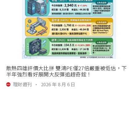
散熱四雄評價大比拼 雙鴻PE僅27倍嚴重被低估，下
半年強烈看好展開大反彈追趕奇鋐！
理財週刊
·
2026 年 8 月 6 日