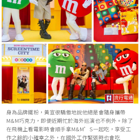
身為品牌鐵粉，黃宣很驕傲地說他總是會隨身攜帶
M&M巧克力，即便近期忙於海外巡演也不例外。除了
在飛機上看電影時會順手拿M&M’S一起吃，享受工
作之餘的小確幸之外，在國外工作緊張時也會吃