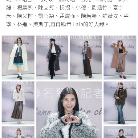
緹、楊晨熙、陳艾熙、拐拐、小優、劉涵竹、夏宇
禾、陳又榕、劉心語、孟慶而、陳若穎、許薇安、寧
寧、林進、奧斯丁,再再顯示 Lala的好人緣。