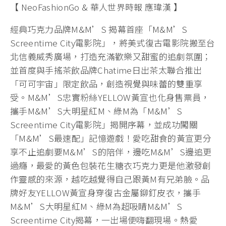
【 NeoFashionGo & 華人世界時報 應瑋漢 】
經典巧克力品牌M&M’S 揭幕首座「M&M’S
Screentime City電影院」，將美式復古電影院搬至台
北信義威秀廣場，打造充滿歡樂又甜蜜的追劇氛圍；
並首度與手搖茶飲品牌Chatime日出茶太聯合推出
「可可宇宙」限定飲品，創造視覺與味蕾的雙重享
受。M&M’S忠實粉絲YELLOW黃宣也化身售票員，
攜手M&M’S大明星紅M、綠M為「M&M’S
Screentime City電影院」揭開序幕，並成功闖關
「M&M’S最速配」記憶遊戲！愛吃甜食的黃宣更分
享不止追劇要M&M’S的陪伴，邊吃M&M’S邊追更
過癮，最愛的黃色包裝花生糖衣巧克力更是他激發創
作靈感的來源，越吃越覺得自己跟黃M有兄弟臉。品
牌好友YELLOW黃宣身穿復古金屬鉚釘皮衣，攜手
M&M’S大明星紅M、綠M為超吸睛M&M’S
Screentime City揭幕，一出場便嗨翻現場。熱愛