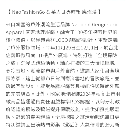
【 NeoFashionGo & 華人世界時報 應瑋漢 】
來自韓國的戶外潮流生活品牌 National Geographic
Apparel 國家地理服飾，融合了130多年探索世界的
核心價值，以經典黃框LOGO與簡約設計，重新定義
了戶外服飾領域。今年11月29日至12月1日，於台北
信義區微風南山1樓戶外廣場，特別打造「全境探險
之旅」沉浸式體驗活動。精心打造的三大情境區域—
寒冷雪地、潮流都市與戶外自然，邀請大家化身全境
探險家，踏上從都市日常到寒冷雪地的冒險旅程。並
透過互動設計，感受品牌服飾兼具機能性與時尚外觀
的完美結合。此外，國家地理服飾2024年秋冬上市羽
絨商品皆通過負責任羽絨標準RDS認證，以匈牙利政
府認證的鵝絨及鴨絨提升保暖效能，提供如擁抱般溫
暖、舒適的穿著體驗。全境探險之旅活動起跑當日更
特別邀請因出演熱門影集《影后》人氣倍增的潛力新