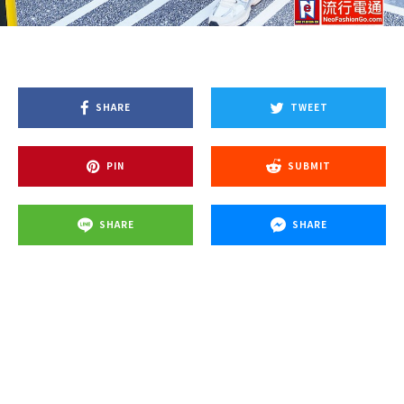
SHARE
TWEET
PIN
SUBMIT
SHARE
SHARE