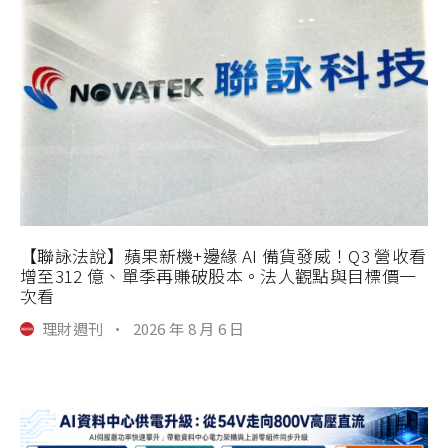
【聯詠法說】蘋果新機+邊緣 AI 備貨發威！Q3 營收看
增至312 億、單季再賺破股本。法人觀點與目標價一
次看
理財週刊
·
2026 年 8 月 6 日