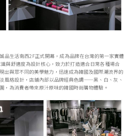
台北誠品生活南西2F正式開幕，成為品牌在台灣的第一家實體
具潮流意識與舒適度為設計核心，致力於打造適合日常各種場合
現出與眾不同的美學魅力，迅速成為韓國及國際潮流界的
的冷淡風格設計，店鋪內部以品牌經典色調——黑、白、灰、
圍，為消費者帶來原汁原味的韓國時尚購物體驗。