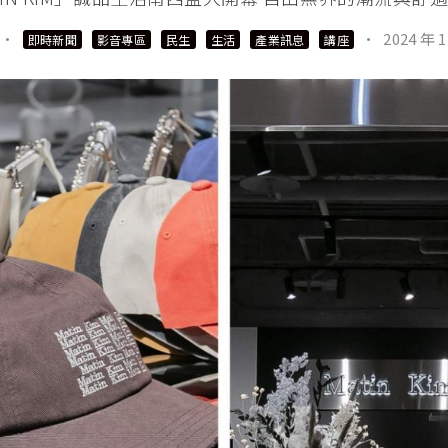
·
·
2024 年 1
即時新聞
影音專區
民生
生活
產業訊息
講座