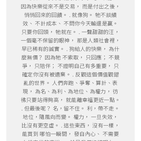
因為快樂從來不是交易， 而是付出之後，
悄悄回來的回饋。 . 就像狗。 牠不談績
效、 不計成本、 不問你今天輸還是贏。
只要你回頭， 牠就在。 . 一聲甜甜的汪，
一個毫不保留的眼神， 那是人類社會裡，
早已稀有的誠實。 . 狗給人的快樂， 為什
麼無價？ 因為牠 不索取， 只回應； 不競
爭， 只陪伴； 不證明自己有多重要， 只
確定你沒有被遺棄。 . 反觀這個價值觀錯
亂的世界。 人們奔跑、爭奪、算計、表
現， 為名、為利、為地位、為權力， 彷
彿只要站得夠高， 就能離幸福更近一點。
. 但最後呢？ 名，留不住。 利，帶不走。
地位，隨風向而變。 權力， 一旦失效，
比沒有更空虛。 . 這些東西， 沒有一樣，
能買到 哪怕一瞬間， 發自內心、 不需要