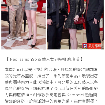
【 NeoFashionGo & 華人世界時報 應瑋漢 】
本季Gucci 以安可拉紅的溫暖、經典黑的優雅與閃耀
銀的光芒為靈感，推出了一系列節慶單品，展現出奢
華與獨特魅力。此次活動中，台北場的五位藝人以各
具特色的穿搭，精彩詮釋了 Gucci 假日系列的設計魅
力與節慶精神。創作歌手高爾宣與 Karencici 透過閃
耀銀的穿搭，詮釋派對中的奢華光采。高爾宣選擇了