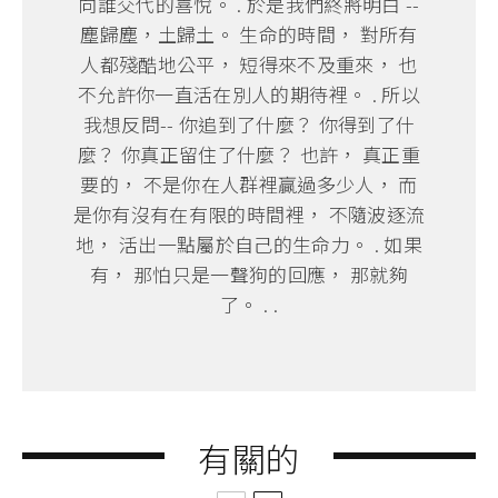
向誰交代的喜悅。 . 於是我們終將明白 --
塵歸塵，土歸土。 生命的時間， 對所有
人都殘酷地公平， 短得來不及重來， 也
不允許你一直活在別人的期待裡。 . 所以
我想反問-- 你追到了什麼？ 你得到了什
麼？ 你真正留住了什麼？ 也許， 真正重
要的， 不是你在人群裡贏過多少人， 而
是你有沒有在有限的時間裡， 不隨波逐流
地， 活出一點屬於自己的生命力。 . 如果
有， 那怕只是一聲狗的回應， 那就夠
了。 . .
有關的