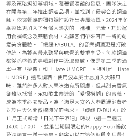
籌及策略擬訂等領域。隨著餐酒館的發展，團隊決定
在開幕第二年推出調酒品項，並找到了最契合的調酒
師，依據餐廳的獨特調性設計出專屬酒單。2024年冬
季菜單更加入了台灣人熱衷的「進補」元素，巧妙運
用食補概念及藥膳食材，為顧客們帶來耳目一新的創
意美食體驗。「緩緩 FABULA」的音樂調酒更是打破
傳統，為饕客帶來聽覺與味覺的雙重享受。每款調酒
都從孫盛希的專輯創作中汲取靈感，像是第二季的酒
單中有「夢遊」和「Hate U MORE」。特別是「Hate
U MORE」這款調酒，使用波本威士忌加入大蒜風
味，雖然許多人對大蒜味道有所顧慮，但其甜美香氣
卻難以抵擋，宛如歌曲傳達的「愛恨模糊」的含義，
成為本季必喝新品。為了滿足大安名人巷周邊消費者
對於白天休閒微醺時光的需求，「緩緩 FABULA」於
11月正式新增「日光下午酒吧」時段（週一至週五
14:00-17:00），並推出期間限定的Happy Hour暢飲
及酒類買一送一優惠。顧客可以在這個時段享用帶有