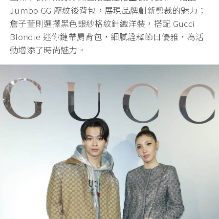
Jumbo GG 壓紋後背包，展現品牌創新剪裁的魅力；
詹子萱則選擇黑色銀紗格紋針織洋裝，搭配 Gucci
Blondie 迷你鏈帶肩背包，細膩詮釋節日優雅，為活
動增添了時尚魅力。