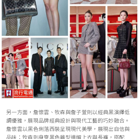
另一方面，詹懷雲、牧森與詹子萱則以經典黑演繹低
調優雅，展現品牌經典設計與現代工藝的巧妙融合。
詹懷雲以黑色俐落西裝呈現現代美學，展現出自信與
品味；牧森則身穿黑色繭型連帽上衣與長褲，搭配