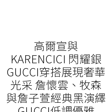
高爾宣與
KARENCICI 閃耀銀
GUCCI穿搭展現奢華
光采 詹懷雲、牧森
與詹子萱經典黑演繹
GUCCI低調優雅