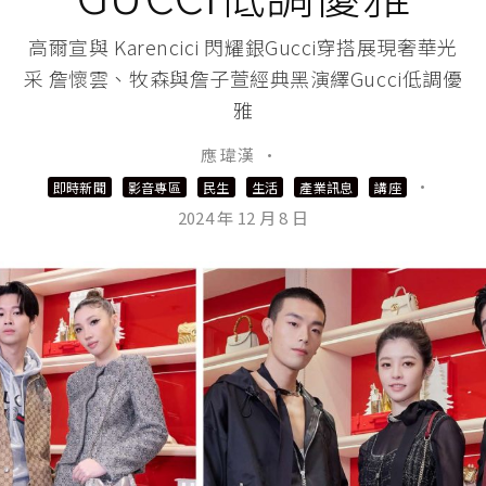
高爾宣與 Karencici 閃耀銀Gucci穿搭展現奢華光
采 詹懷雲、牧森與詹子萱經典黑演繹Gucci低調優
雅
應 瑋漢
·
·
即時新聞
影音專區
民生
生活
產業訊息
講座
2024 年 12 月 8 日