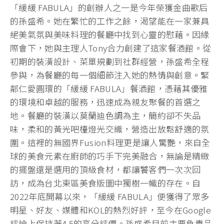
「緩緩 FABULA」的創辦人之一是今年榮獲金曲歌后
的孫盛希。她在繁忙的工作之餘，渴望能在一家兼具
絕美氣氛與美味料理的餐廳中找到心靈的慰藉。因緣
際會下，她與主理人Tony合力創建了這家餐酒館。從
初期的裝潢設計、菜單規劃到社群經營，孫盛希全程
參與，為餐廳的每一個細節注入她的熱情與創意。緊
鄰仁愛圓環的「緩緩 FABULA」餐酒館，憑藉其優雅
的環境和卓越的服務，迅速成為親友聚餐的首選之
地。餐廳的裝潢以莫蘭迪色調為主，簡約卻不失品
味，柔和的黃光吧檯燈光交織，營造出放鬆舒適的氛
圍。這裡的無國界Fusion料理更是讓人驚艷，來自全
球的美食元素在廚師的巧手下完美融合，無論是精緻
的擺盤還是選用的頂級食材，都讓饕客們一次次回
訪，成為台北東區美食版圖中獨樹一幟的存在。自
2022年底開幕以來，「緩緩 FABULA」便獲得了眾多
明星、好友、媒體和KOL的熱烈好評，至今在Google
評論上保持著4.5的高分評價。孫盛希目前主要負責品