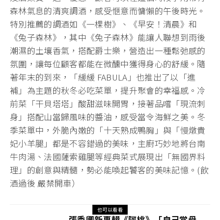
森林氣息的清爽調酒，感受愜意而慵懶的午後時光。
特別推薦的調酒如《一棵樹》、《早安！清晨》和
《兔子森林》，其中《兔子森林》能讓人聯想到雨後
潮濕的土壤香氣，搭配爵士樂，營造出一種鬆弛感的
氛圍，讓每位顧客都能在微醺中獲得身心的舒緩。隨
著年末的到來，「緩緩 FABULA」也推出了以「進
補」為主題的秋冬必吃菜單，提升聚會的幸福感。冷
前菜「干貝塔塔」酸甜滋味開胃，接著品嚐「現流刺
身」搭配山當歸風味的醬油，感受當令海鮮之美。冬
季菜單中，外脆內嫩的「十天熟成鴨胸」與「慢燉貴
妃小羊腿」都是不容錯過的美味，主廚巧妙地將台南
牛肉湯、法國薩索雞腿等經典菜式展現出「無國界料
理」的創意與精髓，勢必能喚起饕客的美味記憶。(飲
酒過後 嚴禁開車）
也可以看看
張秀卿新專輯《阿桃》「自己當母