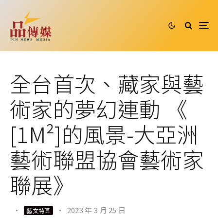
全台首次、藏家與藝
術家的夢幻連動 《
[1M²]的風景-大亞洲
藝術聯盟協會藝術家
聯展》
·
·
2023 年 3 月 25 日
藝文特區