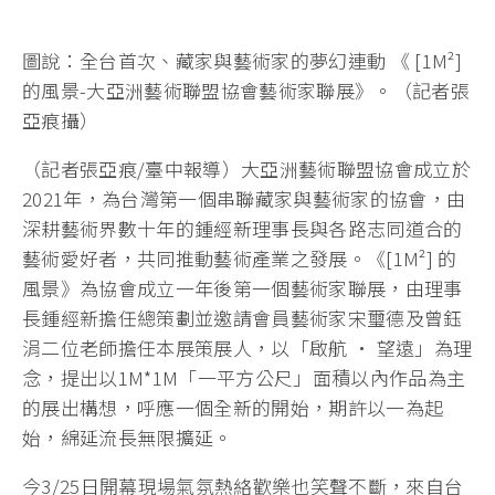
圖說：全台首次、藏家與藝術家的夢幻連動 《 [1M²]
的風景-大亞洲藝術聯盟協會藝術家聯展》。（記者張
亞痕攝）
（記者張亞痕/臺中報導）大亞洲藝術聯盟協會成立於
2021年，為台灣第一個串聯藏家與藝術家的協會，由
深耕藝術界數十年的鍾經新理事長與各路志同道合的
藝術愛好者，共同推動藝術產業之發展。《[1M²] 的
風景》為協會成立一年後第一個藝術家聯展，由理事
長鍾經新擔任總策劃並邀請會員藝術家宋璽德及曾鈺
涓二位老師擔任本展策展人，以「啟航 • 望遠」為理
念，提出以1M*1M「一平方公尺」面積以內作品為主
的展出構想，呼應一個全新的開始，期許以一為起
始，綿延流長無限擴延。
今3/25日開幕現場氣氛熱絡歡樂也笑聲不斷，來自台