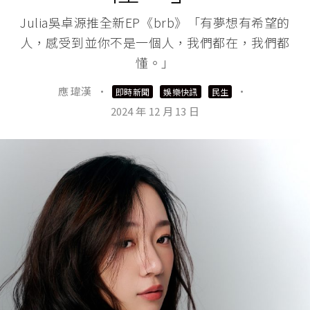
Julia吳卓源推全新EP《brb》「有夢想有希望的
人，感受到並你不是一個人，我們都在，我們都
懂。」
應 瑋漢
·
·
即時新聞
娛樂快訊
民生
2024 年 12 月 13 日