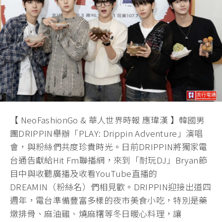
【 NeoFashionGo & 華人世界時報 應瑋漢 】韓國男
團DRIPPIN舉辦「PLAY: Drippin Adventure」演唱
會，與粉絲們共度珍貴時光。日前DRIPPIN將獨家電
台通告獻給Hit Fm聯播網，來到「耐玩DJ」Bryan節
目中與收聽廣播及收看YouTube直播的
DREAMIN（粉絲名）們相見歡。DRIPPIN迎接出道四
週年，電台準備豐富多樣的夜市美食小吃，特別是藥
燉排骨、麻油雞、燒麻糬等冬日暖心料理，讓