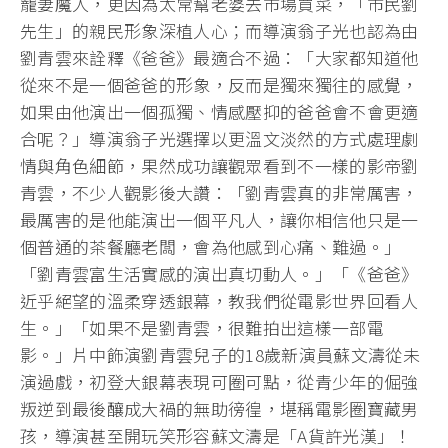
寵妻魔人，更因為太常幫老婆去市場買菜，「市民劉
先生」的親民形象深植人心；而導演翁子光也認為由
劉青雲來詮釋《爸爸》最適合不過：「大家都知道他
從來不是一個爸爸的形象，反而是獨來獨往的感覺，
如果由他演出一個孤獨、情感壓抑的爸爸會不會更適
合呢？」導演翁子光選擇以更溫文淡然的方式處理劇
情與角色細節，果然成功讓觀眾看到不一樣的影帝劉
青雲，不少人觀影後大讚：「劉青雲真的非常厲害，
最厲害的是他能演出一個平凡人，讓你相信他只是一
個普通的茶餐廳老闆，會為他感到心痛、難過。」
「劉青雲富生活實感的演出真切動人。」「《爸爸》
近乎絕望的溫柔穿透銀幕，教我們從電影世界回看人
生。」「如果不是劉青雲，很難拍出這樣一部電
影。」片中飾演劉青雲兒子的18歲新演員蘇文濤從未
演過戲，初登大銀幕表現可圈可點，從青少年的倔強
叛逆到最後釀成大禍的無助徬徨，堪稱電影圈寶藏男
孩，導演甚至開玩笑形容蘇文濤是「A貨許光漢」！