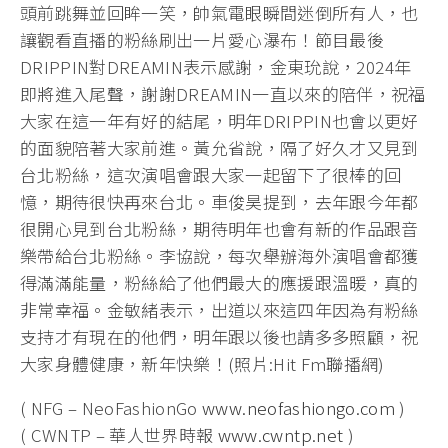
頭前跳舞並回眸一笑，帥氣電眼瞬間迷倒所有人，也
讓觀看直播的粉絲刷出一片愛心瀑布！節目最後
DRIPPIN對DREAMIN表示感謝，金東玧說，2024年
即將進入尾聲，謝謝DREAMIN一直以來的陪伴，祝福
大家在這一年有好的結尾，明年DRIPPIN也會以更好
的面貌陪著大家前進。黃允省說，隔了好久才又見到
台北粉絲，這次演唱會跟大家一起留下了很棒的回
憶，期待很快再來台北。車俊昊提到，去年跟今年都
很開心見到台北粉絲，期待明年也會有新的作品跟音
樂帶給台北粉絲。李協說，每次舉辦海外演唱會都獲
得滿滿能量，粉絲給了他們最大的應援跟溫暖，真的
非常幸福。金敏緒表示，出道以來這四年因為有粉絲
支持才有現在的他們，明年跟以後也請多多照顧，祝
大家身體健康，新年快樂！(照片:Hit Fm聯播網)
( NFG – NeoFashionGo
www.neofashiongo.com
)
( CWNTP – 華人世界時報
www.cwntp.net
)