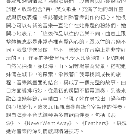
靈感和深刻情感，為聽眾展開一段音樂與心靈探索的
旅程。收錄包含7首中英文歌曲，充滿了她的創作靈
感與情感表達，標誌著她回歸音樂創作的初心。她很
開心可以有新的音樂一直陪伴在她身邊的粉絲們。她
開心地表示：「這張作品以往的音樂不同，曲風上跟
整體概念都是非常赤裸直擊內心的，跟以往的音樂不
同，我覺得偶爾做一些不一樣變化在音樂上是非常好
玩的。」 作品的視覺呈現也令人印象深刻，MV選用
自然光拍攝，並以海、山、湖等場景為背景，搭配姐
妹倆在城市中的探索，象徵著自我尋找與成長的旅
程。音樂與畫面的結合，構成了一個完整的故事。曲
目方面編排巧妙，從最初的房間不插電演奏，到後來
融合弦樂與錄音室編曲，呈現了她在尋找出口過程中
的心境變化。這次Julia親自參與錄音室製作的伴奏，
親自彈奏平台式鋼琴為多首歌曲伴奏，包括《眼
淚》、《Never Went Away》、《Feathers》，展現
她對音樂的深刻情感與精湛技巧。