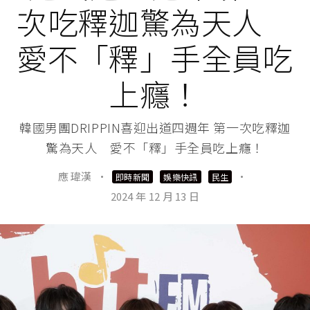
次吃釋迦驚為天人
愛不「釋」手全員吃
上癮！
韓國男團DRIPPIN喜迎出道四週年 第一次吃釋迦
驚為天人 愛不「釋」手全員吃上癮！
應 瑋漢
·
·
即時新聞
娛樂快訊
民生
2024 年 12 月 13 日