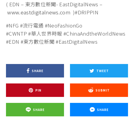
( EDN – 東方數位新聞- EastDigitalNews –
www.eastdigitalnews.com
)#DRIPPIN
#NFG #流行電通 #NeoFashionGo
#CWNTP #華人世界時報 #ChinaAndtheWorldNews
#EDN #東方數位新聞 #EastDigitalNews
SHARE
TWEET
PIN
SUBMIT
SHARE
SHARE