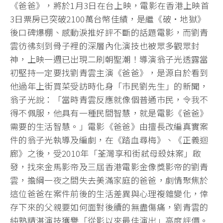
《爸爸》，將於1月3日在台上映，電影在香港上映首
3日票房已突破2100萬台幣佳績，是繼《破·地獄》
後口碑爆棚、感動淚推好評不斷的話題電影，而劉青
雲彷彿刻到骨子裡的深層內化演技也被眾多觀眾封
神，上映一週已出現二刷朝聖潮！導演翁子光透露當
初堅持一定要找劉青雲主演《爸爸》，是源自於看到
他過年上街買菜受訪時化身「巿民劉先生」的新聞，
翁子光說：「當時青雲反應就像個普通巿民，令我不
得不佩服，他具有一種民間智慧，就是電影《爸爸》
需要的生活智慧。」電影《爸爸》由擅長改編真實案
件的翁子光執導及編劇，在《踏血尋梅》、《正義迴
廊》之後，受2010年「荃灣享和街弒母殺妹案」啟
發，找來金馬影帝及三屆香港電影金像獎影帝的劉青
雲，擔綱一夜之間失去美滿家庭的爸爸，劇情聚焦於
這位爸爸在案件前後的生活差異與心理複雜變化，倖
存下來的父親要如何面對後續的無盡傷痛，劉青雲的
純熟精湛演技獲譽「從影以來最佳演出」高度評價。