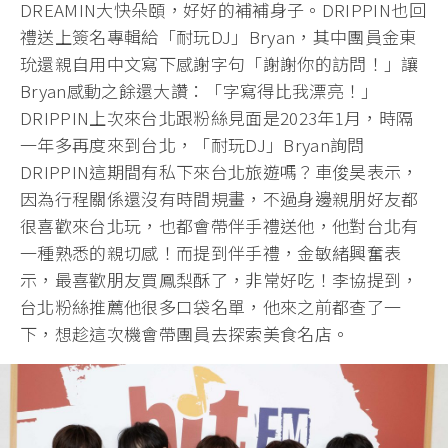
DREAMIN大快朵頤，好好的補補身子。DRIPPIN也回
禮送上簽名專輯給「耐玩DJ」Bryan，其中團員金東
玧還親自用中文寫下感謝字句「謝謝你的訪問！」讓
Bryan感動之餘還大讚：「字寫得比我漂亮！」
DRIPPIN上次來台北跟粉絲見面是2023年1月，時隔
一年多再度來到台北，「耐玩DJ」Bryan詢問
DRIPPIN這期間有私下來台北旅遊嗎？車俊昊表示，
因為行程關係還沒有時間規畫，不過身邊親朋好友都
很喜歡來台北玩，也都會帶伴手禮送他，他對台北有
一種熟悉的親切感！而提到伴手禮，金敏緒興奮表
示，最喜歡朋友買鳳梨酥了，非常好吃！李協提到，
台北粉絲推薦他很多口袋名單，他來之前都查了一
下，想趁這次機會帶團員去探索美食名店。