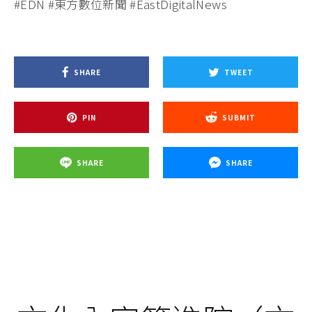
#EDN #東方數位新聞 #EastDigitalNews
SHARE
TWEET
PIN
SUBMIT
SHARE
SHARE