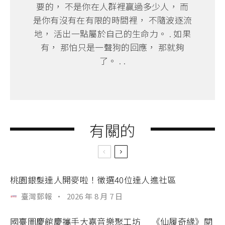
要的， 不是你在人群裡贏過多少人， 而
是你有沒有在有限的時間裡， 不隨波逐流
地， 活出一點屬於自己的生命力。 . 如果
有， 那怕只是一聲狗的回應， 那就夠
了。 . .
有關的
桃園銀髮達人開麥啦！徵選40位達人進社區
臺灣郵報
·
2026 年 8 月 7 日
國臺圖慶館慶攜手大嘉音樂聚工坊 《仙履奇緣》閱