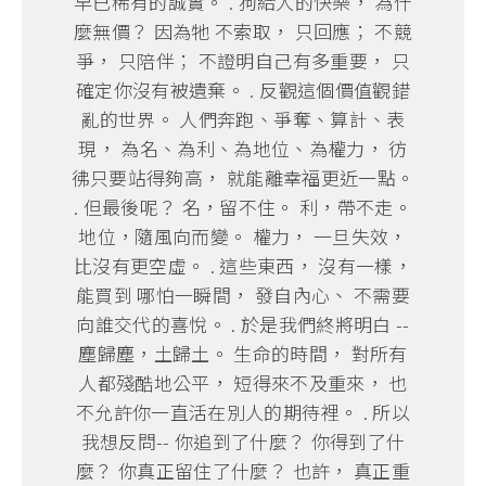
早已稀有的誠實。 . 狗給人的快樂， 為什
麼無價？ 因為牠 不索取， 只回應； 不競
爭， 只陪伴； 不證明自己有多重要， 只
確定你沒有被遺棄。 . 反觀這個價值觀錯
亂的世界。 人們奔跑、爭奪、算計、表
現， 為名、為利、為地位、為權力， 彷
彿只要站得夠高， 就能離幸福更近一點。
. 但最後呢？ 名，留不住。 利，帶不走。
地位，隨風向而變。 權力， 一旦失效，
比沒有更空虛。 . 這些東西， 沒有一樣，
能買到 哪怕一瞬間， 發自內心、 不需要
向誰交代的喜悅。 . 於是我們終將明白 --
塵歸塵，土歸土。 生命的時間， 對所有
人都殘酷地公平， 短得來不及重來， 也
不允許你一直活在別人的期待裡。 . 所以
我想反問-- 你追到了什麼？ 你得到了什
麼？ 你真正留住了什麼？ 也許， 真正重