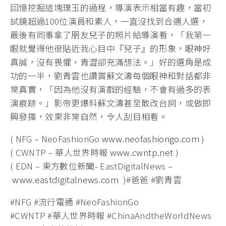
回憶挖掘這塊璞玉的過程，導演表示相當有趣，當初
試鏡超過100位演員和素人，一直沒找到合適人選，
最後有同事拿了朋友兒子的照片給導演看，「我第一
眼就覺得他很貼近我心目中『兒子』的形象，眼神好
真誠，沒有畏懼，青澀卻充滿想法。」好的選角是成
功的一半，劉青雲也讚賞蘇文濤每個眼神和對話都非
常真實，「因為他沒有演戲的經驗，不會有過多的表
演痕跡。」影帝更爆料蘇文濤甚至敢改台詞，或做即
興發揮，效果非常自然，令人刮目相看。
( NFG – NeoFashionGo
www.neofashiongo.com
)
( CWNTP – 華人世界時報
www.cwntp.net
)
( EDN – 東方數位新聞- EastDigitalNews –
www.eastdigitalnews.com
)#爸爸 #劉青雲
#NFG #流行電通 #NeoFashionGo
#CWNTP #華人世界時報 #ChinaAndtheWorldNews