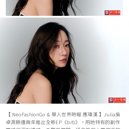
【 NeoFashionGo & 華人世界時報 應瑋漢 】Julia吳
卓源睽違兩年推出全新EP《brb》，用她特有的創作