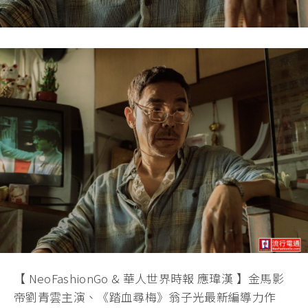
【 NeoFashionGo & 華人世界時報 應瑋漢 】金馬影
帝劉青雲主演、《踏血尋梅》翁子光最新編導力作