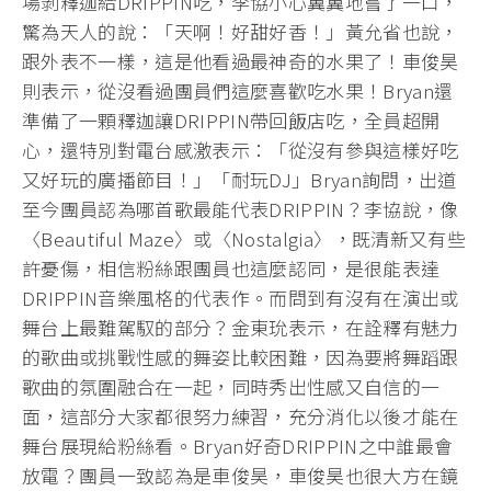
場剝釋迦給DRIPPIN吃，李協小心翼翼地嘗了一口，
驚為天人的說：「天啊！好甜好香！」黃允省也說，
跟外表不一樣，這是他看過最神奇的水果了！車俊昊
則表示，從沒看過團員們這麼喜歡吃水果！Bryan還
準備了一顆釋迦讓DRIPPIN帶回飯店吃，全員超開
心，還特別對電台感激表示：「從沒有參與這樣好吃
又好玩的廣播節目！」「耐玩DJ」Bryan詢問，出道
至今團員認為哪首歌最能代表DRIPPIN？李協說，像
〈Beautiful Maze〉或〈Nostalgia〉，既清新又有些
許憂傷，相信粉絲跟團員也這麼認同，是很能表達
DRIPPIN音樂風格的代表作。而問到有沒有在演出或
舞台上最難駕馭的部分？金東玧表示，在詮釋有魅力
的歌曲或挑戰性感的舞姿比較困難，因為要將舞蹈跟
歌曲的氛圍融合在一起，同時秀出性感又自信的一
面，這部分大家都很努力練習，充分消化以後才能在
舞台展現給粉絲看。Bryan好奇DRIPPIN之中誰最會
放電？團員一致認為是車俊昊，車俊昊也很大方在鏡