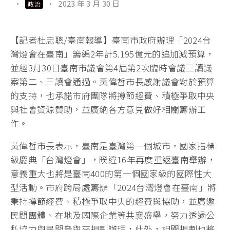
·
·
2023 年 3 月 30 日
政治
【記者杜忠聰/臺南報導】臺南市政府辦理「2024台
灣燈會在臺南」籌編2年計5.195億元的追加減預算，
並經3月30日臺南市議會第4屆第2次臨時會議三讀議
案第二、三讀會通過。黃偉哲市長感謝議會對於預算
的支持，也承諾市府團隊將撙節經費、積極爭取中央
與社會資源贊助，並廣納各方意見做好相關籌辦工
作。
黃偉哲市長表示，臺南是臺灣第一個城市，國家指標
級慶典「台灣燈會」，暌違16年再度重返臺南舉辦，
意義重大也將是臺南400的第一個國家級的國際性大
型活動。市府跨局處籌辦「2024台灣燈會在臺南」將
秉持撙節經費、積極爭取中央的經費與協助，並廣邀
民間團體、在地及國際企業等共襄盛舉，努力透過公
私協力與民間參與來規劃辦理，此外，相關規劃也將