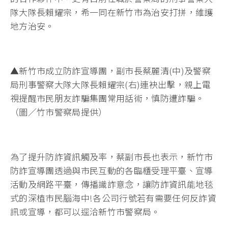
隊大隊長賴耀宗，希一同在新竹市為治安打拼，維護
地方治安。
▲新竹市成立防詐宣導團，副市長蔡麗清(中)及警察
局刑事警察大隊大隊長賴耀宗(右)連袂出擊，親上電
視提醒市民朋友詐騙集團常用話術，慎防遭詐騙。
（圖／竹市警察局提供）
為了提升防詐資訊觸及率，蔡副市長也表示，新竹市
防詐宣導團透過與市民互動的各臨櫃受理平臺、宣導
活動及網路平臺，傳播識詐意念，讓防詐資訊能地毯
式的深植市民腦海中!各公司行號若有需要任何反詐資
訊或宣導，都可以逕洽新竹市警察局。