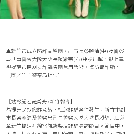
▲新竹市成立防詐宣導團，副市長蔡麗清(中)及警察
局刑事警察大隊大隊長賴耀宗(右)連袂出擊，親上電
視提醒市民朋友詐騙集團常用話術，慎防遭詐騙。
（圖／竹市警察局提供）
【勁報記者羅蔚舟/新竹報導】
為提升民眾識詐意識，杜絕詐騙案件發生，新竹市副
市長蔡麗清及警察局刑事警察大隊大隊長賴耀宗日前
至新竹振道有線電視錄製反詐騙專訪節目。節目中，
主持人提到蔡副市長曾因偵辦「電信詐騙教父」跨國