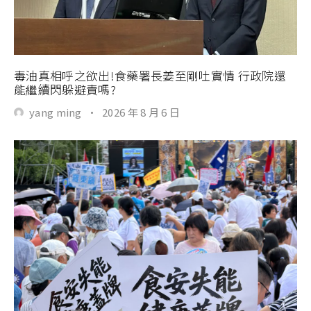
毒油真相呼之欲出!食藥署長姜至剛吐實情 行政院還
能繼續閃躲避責嗎?
yang ming
·
2026 年 8 月 6 日