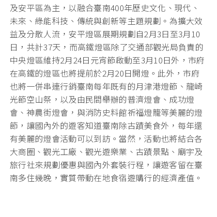
及安平區為主，以融合臺南400年歷史文化、現代、
未來、綠能科技、傳統與創新等主題規劃。為擴大效
益及分散人流，安平燈區展期規劃自2月3日至3月10
日，共計37天，而高鐵燈區除了交通部觀光局負責的
中央燈區維持2月24日元宵節啟動至3月10日外，市府
在高鐵的燈區也將提前於2月20日開燈。此外，市府
也將一併串連行銷臺南每年既有的月津港燈節、龍崎
光節空山祭，以及由民間舉辦的普濟燈會、成功燈
會、神農街燈會，與消防史料館祈福燈籠等美麗的燈
節，讓國內外的遊客知道臺南除古蹟美食外，每年還
有美麗的燈會活動可以到訪。當然，活動也將結合各
大商圈、觀光工廠、觀光遊樂業、古蹟景點、廟宇及
旅行社來規劃優惠與國內外套裝行程，讓遊客留在臺
南多住幾晚，實質帶動在地食宿遊購行的經濟產值。