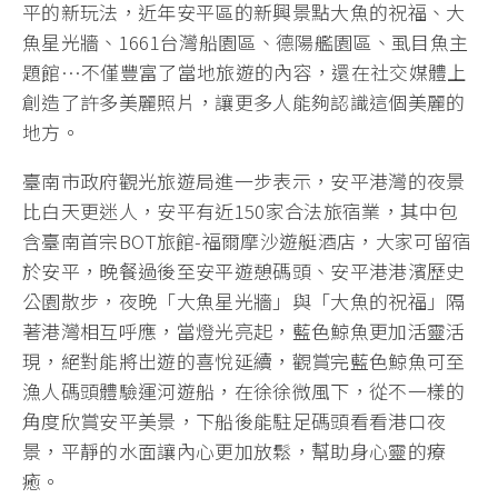
平的新玩法，近年安平區的新興景點大魚的祝福、大
魚星光牆、1661台灣船園區、德陽艦園區、虱目魚主
題館…不僅豐富了當地旅遊的內容，還在社交媒體上
創造了許多美麗照片，讓更多人能夠認識這個美麗的
地方。
臺南市政府觀光旅遊局進一步表示，安平港灣的夜景
比白天更迷人，安平有近150家合法旅宿業，其中包
含臺南首宗BOT旅館-福爾摩沙遊艇酒店，大家可留宿
於安平，晚餐過後至安平遊憩碼頭、安平港港濱歷史
公園散步，夜晚「大魚星光牆」與「大魚的祝福」隔
著港灣相互呼應，當燈光亮起，藍色鯨魚更加活靈活
現，絕對能將出遊的喜悅延續，觀賞完藍色鯨魚可至
漁人碼頭體驗運河遊船，在徐徐微風下，從不一樣的
角度欣賞安平美景，下船後能駐足碼頭看看港口夜
景，平靜的水面讓內心更加放鬆，幫助身心靈的療
癒。