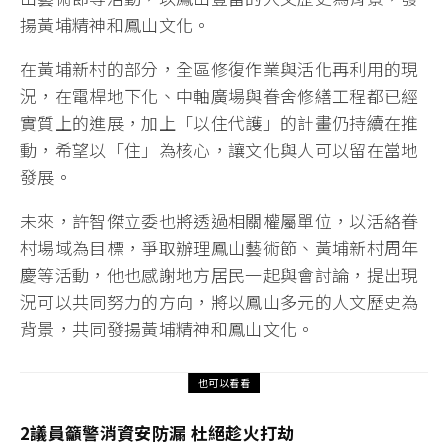
揚黃埔精神和鳳山文化。
在黃埔新村的部分，全區修復作業與活化再利用的現
況，在電桿地下化、中軸廣場與眷舍修繕工程都已經
實質上的進展，加上「以住代護」的計畫仍持續在推
動，希望以「住」為核心，讓文化與人可以留在當地
發展。
未來，許智傑立委也將透過相關權屬單位，以活絡眷
村場域為目標，爭取辦理鳳山藝術節、黃埔新村周年
慶等活動，他也感謝地方居民一起與會討論，提出現
況可以共同努力的方向，將以鳳山多元的人文歷史為
背景，共同發揚黃埔精神和鳳山文化。
也可以看看
2議員籲警消資安防漏 杜絕趁火打劫