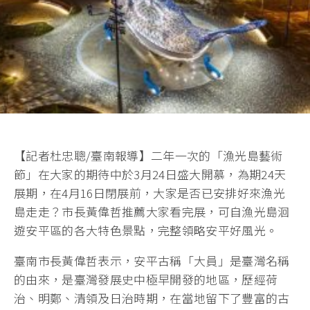
【記者杜忠聰/臺南報導】二年一次的「漁光島藝術
節」在大家的期待中於3月24日盛大開慕，為期24天
展期，在4月16日閉展前，大家是否已安排好來漁光
島走走？市長黃偉哲推薦大家看完展，可自漁光島洄
遊安平區的各大特色景點，完整領略安平好風光。
臺南市長黃偉哲表示，安平古稱「大員」是臺灣名稱
的由來，是臺灣發展史中極早開發的地區，歷經荷
治、明鄭、清領及日治時期，在當地留下了豐富的古