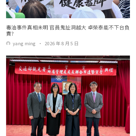
毒油事件真相未明 官員鬼扯洞越大 卓榮泰能不下台負
責?
yang ming
·
2026 年 8 月 5 日