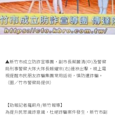
▲新竹市成立防詐宣導團，副市長蔡麗清(中)及警察
局刑事警察大隊大隊長賴耀宗(右)連袂出擊，親上電
視提醒市民朋友詐騙集團常用話術，慎防遭詐騙。
（圖／竹市警察局提供）
【勁報記者羅蔚舟/新竹報導】
為提升民眾識詐意識，杜絕詐騙案件發生，新竹市副