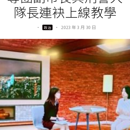
隊長連袂上線教學
·
·
2023 年 3 月 30 日
政治