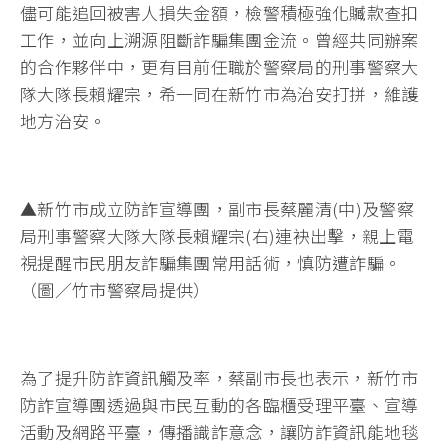
儘可能追回被害人損失金額，檢警積極強化贓款查扣
工作，並向上溯源阻斷詐騙集團金流。曾經共同辦案
的合作夥伴中，更有目前任職於警察局的刑事警察大
隊大隊長賴耀宗，希一同在新竹市為治安打拼，維護
地方治安。
▲新竹市成立防詐宣導團，副市長蔡麗清(中)及警察
局刑事警察大隊大隊長賴耀宗(右)連袂出擊，親上電
視提醒市民朋友詐騙集團常用話術，慎防遭詐騙。
（圖／竹市警察局提供）
為了提升防詐資訊觸及率，蔡副市長也表示，新竹市
防詐宣導團透過與市民互動的各臨櫃受理平臺、宣導
活動及網路平臺，傳播識詐意念，讓防詐資訊能地毯