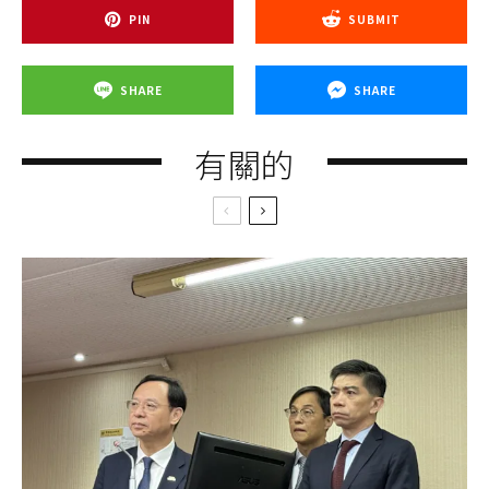
PIN
SUBMIT
SHARE
SHARE
有關的