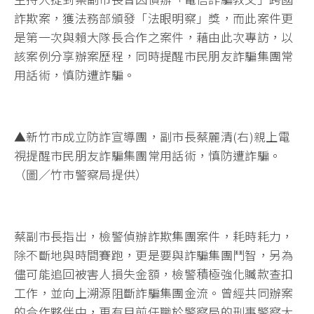
詐欺案，獲法務部頒發「法眼明察」獎，而此案件更
是第一次與賴大隊長合作之案件，藉由此次專訪，以
該案例分享辦案歷程，同時提醒市民朋友詐騙集團常
用話術，慎防遭詐騙。
▲新竹市成立防詐宣導團，副市長蔡麗清(右)親上電
視提醒市民朋友詐騙集團常用話術，慎防遭詐騙。
（圖／竹市警察局提供）
蔡副市長指出，檢警偵辦詐欺集團案件，耗時耗力，
除不斷地與時間賽跑，更是要與詐騙集團鬥智，另為
儘可能追回被害人損失金額，檢警積極強化贓款查扣
工作，並向上溯源阻斷詐騙集團金流。曾經共同辦案
的合作夥伴中，更有目前任職於警察局的刑事警察大