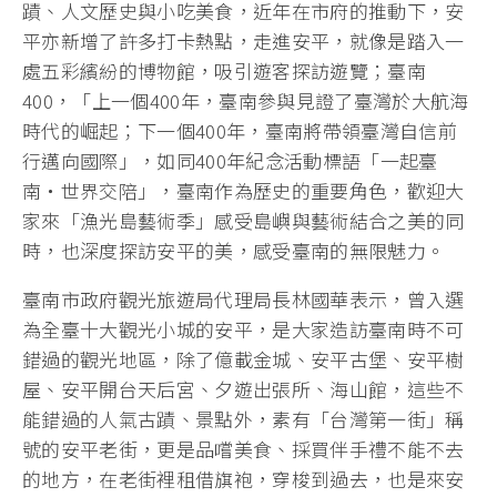
蹟、人文歷史與小吃美食，近年在市府的推動下，安
平亦新增了許多打卡熱點，走進安平，就像是踏入一
處五彩繽紛的博物館，吸引遊客探訪遊覽；臺南
400，「上一個400年，臺南參與見證了臺灣於大航海
時代的崛起；下一個400年，臺南將帶領臺灣自信前
行邁向國際」，如同400年紀念活動標語「一起臺
南・世界交陪」，臺南作為歷史的重要角色，歡迎大
家來「漁光島藝術季」感受島嶼與藝術結合之美的同
時，也深度探訪安平的美，感受臺南的無限魅力。
臺南市政府觀光旅遊局代理局長林國華表示，曾入選
為全臺十大觀光小城的安平，是大家造訪臺南時不可
錯過的觀光地區，除了億載金城、安平古堡、安平樹
屋、安平開台天后宮、夕遊出張所、海山館，這些不
能錯過的人氣古蹟、景點外，素有「台灣第一街」稱
號的安平老街，更是品嚐美食、採買伴手禮不能不去
的地方，在老街裡租借旗袍，穿梭到過去，也是來安