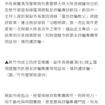
市長蔡麗清及警察局刑事警察大隊大隊長賴耀宗日前
至新竹振道有線電視錄製反詐騙專訪節目。節目中，
主持人提到蔡副市長曾因偵辦「電信詐騙教父」跨國
詐欺案，獲法務部頒發「法眼明察」獎，而此案件更
是第一次與賴大隊長合作之案件，藉由此次專訪，以
該案例分享辦案歷程，同時提醒市民朋友詐騙集團常
用話術，慎防遭詐騙。
▲新竹市成立防詐宣導團，副市長蔡麗清(右)親上電
視提醒市民朋友詐騙集團常用話術，慎防遭詐騙。
（圖／竹市警察局提供）
蔡副市長指出，檢警偵辦詐欺集團案件，耗時耗力，
除不斷地與時間賽跑，更是要與詐騙集團鬥智，另為