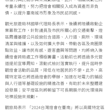
考量永續性，努力把燈會相關投入成為資產而非負
債，以提升臺南城市形象及市民認同感。
觀光旅遊局林國華代理局長表示，後續將陸續啟動企
業募款工作，針對議員及市民所關心的交通衝擊、燈
區周邊基礎公共設施包含道路、人行道、廁所、環境
清潔與維護，以及如何擴大參與、帶動各區及商圈景
點效益、讓市民有感、遊客盡興等問題，均將納入後
續燈會跨局處工作積極籌畫。活動前也將透過多元管
道提前宣導周知，滾動式檢討落實執行，提升屆時參
觀燈會活動的品質，降低在地居民的不便。此外，高
鐵特定區也將透過燈會的舉辦，加速在地電力的鋪設
與人行道等基礎設施的精進改善，有助於未來整體建
設發展；安平燈區則將朝留下可長期展示的光環境與
地標設施來規劃。
觀旅局表示 「2024台灣燈會在臺南」將以高鐵特定區