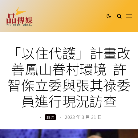
「以住代護」計畫改
善鳳山眷村環境 許
智傑立委與張其祿委
員進行現況訪查
·
·
2023 年 3 月 31 日
政治