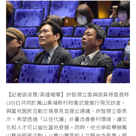
【記者張淑慧/高雄報導】許智傑立委與張其祿委員昨
(30)日共同於鳳山黃埔新村和衛武營進行現況訪查，
與當地居民互動交換意見並提出建議，許智傑立委表
示，希望透過「以住代護」計畫改善眷村環境，讓文
化和人才可以留在當地發展。同時，他也爭取舉辦鳳
山藝術節等活動，以鳳山豐富的人文歷史為背景，發