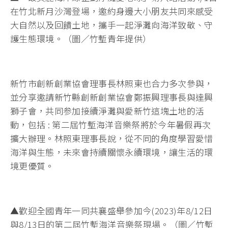
在竹北新月沙灣登場，邀約身邊大小朋友共同來感受
大自然以及回饋土地，攜手一起淨灘向海洋致敬、守
護生態環境。（圖／竹塹青年提供）
新竹市創新創業協會理事長林照東也合力多次參與，
並分享邀請新竹縣創新創業協會鄭振興理事長與達興
獅子會，共同参加接續淨灘與愛新竹這塊土地的活
動，包括 : 第二屆竹塹海洋音樂祭將於今年暑假再次
擴大辦理。林照東理事長說，從不同的角度學習愛惜
海洋與生態，未來會持續關懷永續環境，讓生活的環
境更優質。
▲歡迎全國青年一同共襄盛舉參加今(2023)年8/12日
與8/13日的第二屆竹塹海洋音樂祭現場。（圖／竹塹