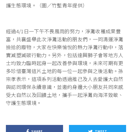
護生態環境。（圖／竹塹青年提供）
經過4/1日一下午不畏風雨的努力，淨灘收穫成果豐
富，共襄盛舉此次淨灘活動的朋友們，一同清運淨灘
撿拾的廢物，大家在快樂愉悅的熱力淨灘行動中，落
實減塑減碳行動力。另外，包括達興獅子會等地方人
士均致力臨時起身一起改善參與環境，未來可期有更
多珍惜臺灣這片土地的每一位一起參與之後活動。孫
宗孝表示，這項系列活動透過推己及人去愛護大自然
與認同環保永續意識，並邀約身邊大小朋友共同來感
受大自然以及回饋土地，攜手一起淨灘向海洋致敬、
守護生態環境。
SHARE
TWEET