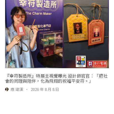
『幸符製造所』特展主視覺曝光 設計師官官：「把社
會的同理與陪伴，化為飛翔的祝福平安符。」
應 瑋漢
·
2026 年 8 月 8 日