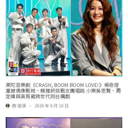
果陀音樂劇《CRASH, BOOM BOOM LOVE!》楊奇煜
重披偶像戰袍、賴雅妍挑戰女團唱跳 小樂吳思賢、周
定緯與高胥崴跨世代同台飆戲
應 瑋漢
·
2026 年 8 月 10 日