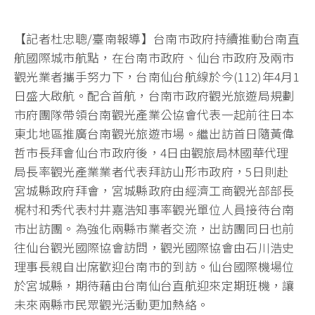
【記者杜忠聰/臺南報導】台南市政府持續推動台南直
航國際城市航點，在台南市政府、仙台市政府及兩市
觀光業者攜手努力下，台南仙台航線於今(112)年4月1
日盛大啟航。配合首航，台南市政府觀光旅遊局規劃
市府團隊帶領台南觀光產業公協會代表一起前往日本
東北地區推廣台南觀光旅遊市場。繼出訪首日隨黃偉
哲市長拜會仙台市政府後，4日由觀旅局林國華代理
局長率觀光產業業者代表拜訪山形市政府，5日則赴
宮城縣政府拜會，宮城縣政府由經濟工商觀光部部長
梶村和秀代表村井嘉浩知事率觀光單位人員接待台南
市出訪團。為強化兩縣市業者交流，出訪團同日也前
往仙台觀光國際協會訪問，觀光國際協會由石川浩史
理事長親自出席歡迎台南市的到訪。仙台國際機場位
於宮城縣，期待藉由台南仙台直航迎來定期班機，讓
未來兩縣市民眾觀光活動更加熱絡。