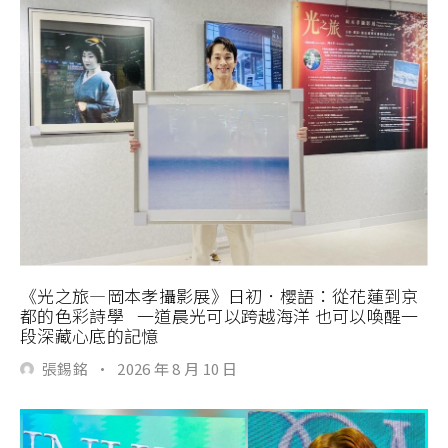
《光之旅—岡本孝攝影展》日初．櫻語：從花蓮到京
都的色彩詩學 一道晨光可以跨越海洋 也可以喚醒一
段深藏心底的記憶
張錫銘
·
2026 年 8 月 10 日