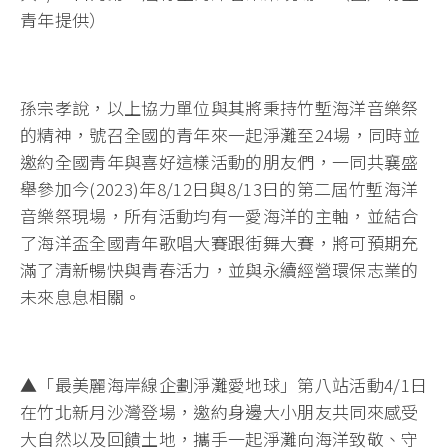
青年提供）
孫宗孝說，以上協力單位與其將秉持竹塹海洋音樂祭
的精神，號召全國的青年來一起淨灘至24場，同時並
邀約全國青年與喜好這樣活動的朋友們，一同共襄盛
舉參加今(2023)年8/12日與8/13日的第二屆竹塹海洋
音樂祭現場，所有活動均有一愛海洋的主軸，並結合
了海洋盃全國青年歌唱大賽跟街舞大賽，將可預期充
滿了清新暢快與青春活力，並與永續經營環保志業的
未來息息相關。
▲「最美麗海岸線企劃淨灘愛地球」第八站活動4/1日
在竹北新月沙灣登場，邀約身邊大小朋友共同來感受
大自然以及回饋土地，攜手一起淨灘向海洋致敬、守