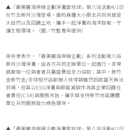
▲「最美麗海岸線企劃淨灘愛地球」第八站活動4/1日
在竹北新月沙灣登場，邀約身邊大小朋友共同來感受
大自然以及回饋土地，攜手一起淨灘向海洋致敬、守
護生態環境。（圖／竹塹青年提供）
孫宗孝表示，「最美麗海岸線企劃」系列活動第八站
新月沙灣淨灘，由各方共同主辦單位一起進行，非常
感謝每一位與會者共襄盛舉並全力協助；其中，新竹
金新竹金/全球柑仔店創辦人徐惇穎雖然因故當天無法
到場，但其以ESG淨灘與節能減碳作為其企業回饋社
會責任(CSR)與服務宗旨，攜手與支持新竹地區團體
單位共同服務致力綠色環保。
▲「最美麗海岸線企劃淨灘愛地球」第八站活動4/1日