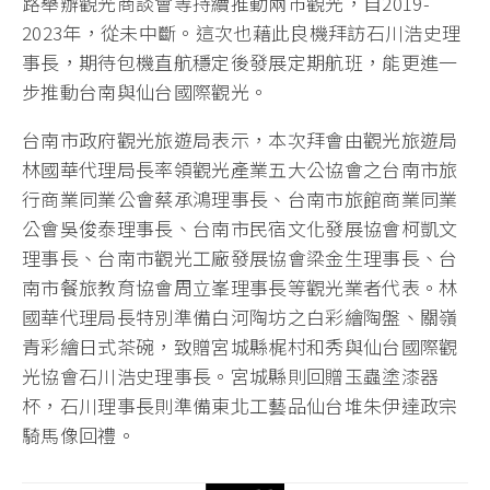
路舉辦觀光商談會等持續推動兩市觀光，自2019-
2023年，從未中斷。這次也藉此良機拜訪石川浩史理
事長，期待包機直航穩定後發展定期航班，能更進一
步推動台南與仙台國際觀光。
台南市政府觀光旅遊局表示，本次拜會由觀光旅遊局
林國華代理局長率領觀光產業五大公協會之台南市旅
行商業同業公會蔡承鴻理事長、台南市旅館商業同業
公會吳俊泰理事長、台南市民宿文化發展協會柯凱文
理事長、台南市觀光工廠發展協會梁金生理事長、台
南市餐旅教育協會周立峯理事長等觀光業者代表。林
國華代理局長特別準備白河陶坊之白彩繪陶盤、關嶺
青彩繪日式茶碗，致贈宮城縣梶村和秀與仙台國際觀
光協會石川浩史理事長。宮城縣則回贈玉蟲塗漆器
杯，石川理事長則準備東北工藝品仙台堆朱伊達政宗
騎馬像回禮。