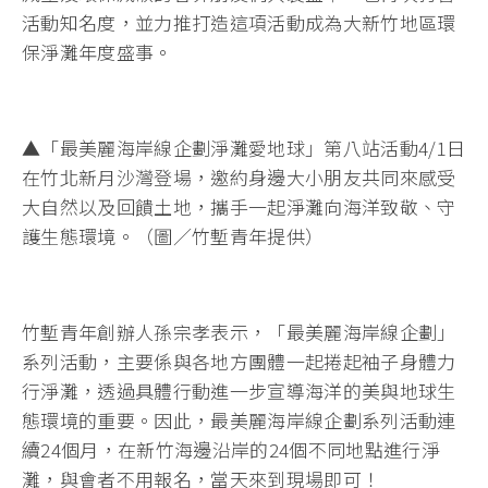
活動知名度，並力推打造這項活動成為大新竹地區環
保淨灘年度盛事。
▲「最美麗海岸線企劃淨灘愛地球」第八站活動4/1日
在竹北新月沙灣登場，邀約身邊大小朋友共同來感受
大自然以及回饋土地，攜手一起淨灘向海洋致敬、守
護生態環境。（圖／竹塹青年提供）
竹塹青年創辦人孫宗孝表示，「最美麗海岸線企劃」
系列活動，主要係與各地方團體一起捲起袖子身體力
行淨灘，透過具體行動進一步宣導海洋的美與地球生
態環境的重要。因此，最美麗海岸線企劃系列活動連
續24個月，在新竹海邊沿岸的24個不同地點進行淨
灘，與會者不用報名，當天來到現場即可！