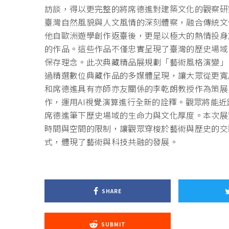
訪談，得以更完整的將席德進對建築文化的觀察研
臺灣自然風貌與人文風情的深刻體察，融合傳統文
他自歐洲遊學創作返臺後，更是以極大的熱情投身
的作品。這些作品不僅忠實呈現了臺灣的歷史場域
保存理念。此次典藏精品展規劃「藝術風格演變」
過精選數位典藏作品的多媒體呈現，讓大眾從更寬
和席德進具有亦師亦友關係的李乾朗教授作為策展
作，運用AI視覺演算進行全新的詮釋。觀眾將能
席德進筆下歷史場域的生命力與文化厚度。本次展
時間與空間的限制，讓觀眾穿梭於藝術與歷史的交
式，體現了藝術與科技共融的發展。
SHARE
SUBMIT