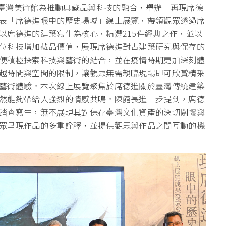
漢 】國立臺灣美術館為推動典藏品與科技的融合，舉辦「再現席德
表「席德進眼中的歷史場域」線上展覽，帶領觀眾透過席
以席德進的建築寫生為核心，精選215件經典之作，並以
位科技增加藏品價值，展現席德進對古建築研究與保存的
便積極探索科技與藝術的結合，並在疫情時期更加深刻體
越時間與空間的限制，讓觀眾無需親臨現場即可欣賞精采
藝術體驗。本次線上展覽聚焦於席德進關於臺灣傳統建築
然能夠帶給人強烈的情感共鳴。陳館長進一步提到，席德
踏查寫生，無不展現其對保存臺灣文化資產的深切關懷與
眾呈現作品的多重詮釋，並提供觀眾與作品之間互動的機