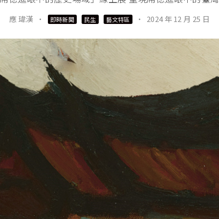
應 瑋漢
·
·
2024 年 12 月 25 日
即時新聞
民生
藝文特區