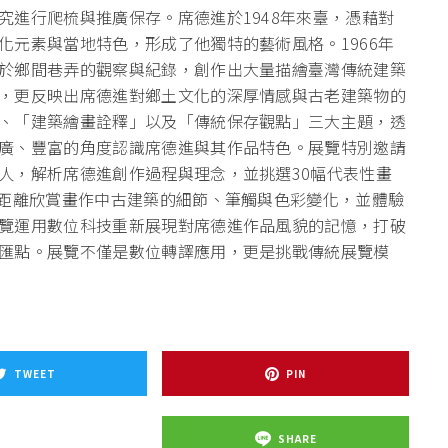
究進行爬梳與推廣保存。席德進於1948年來臺，憑藉對
化元素與當地特色，形成了他獨特的藝術風格。1966年
於鄉間巷弄的觀察與紀錄，創作出大量描繪臺灣傳統建築
，更反映出席德進對鄉土文化的深厚情感與古老建築物的
、「建築繪畫詮釋」以及「傳統保存觀點」三大主題，透
廣、豐富的角度認識席德進與其作品特色。展覽特別邀請
人，解析席德進創作過程與理念，並挑選30幅代表性畫
近距離欣賞畫作中古建築的細節、筆觸與色彩變化，並體驗
覽運用數位科技重新展現對席德進作品風貌的記憶，打破
匯點。展覽不僅是數位轉譯應用，更是挑戰傳統展覽模
TWEET
PIN
SHARE