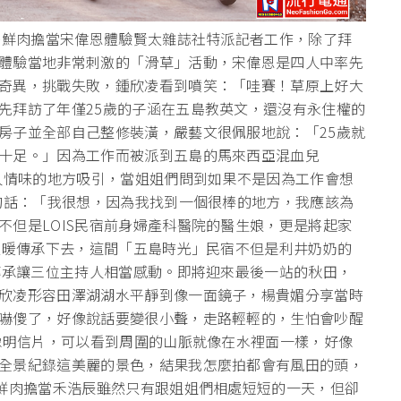
五島鮮肉擔當宋偉恩體驗賢太雜誌社特派記者工作，除了拜
體驗當地非常刺激的「滑草」活動，宋偉恩是四人中率先
奇異，挑戰失敗，鍾欣凌看到噴笑：「哇賽！草原上好大
先拜訪了年僅25歲的子涵在五島教英文，還沒有永住權的
房子並全部自己整修裝潢，嚴藝文很佩服地說：「25歲就
十足。」因為工作而被派到五島的馬來西亞混血兒
有人情味的地方吸引，當姐姐們問到如果不是因為工作會想
容的話：「我很想，因為我找到一個很棒的地方，我應該為
不但是LOIS民宿前身婦產科醫院的醫生娘，更是將起家
份溫暖傳承下去，這間「五島時光」民宿不但是利井奶奶的
與傳承讓三位主持人相當感動。即將迎來最後一站的秋田，
欣凌形容田澤湖湖水平靜到像一面鏡子，楊貴媚分享當時
嚇傻了，好像說話要變很小聲，走路輕輕的，生怕會吵醒
得像明信片，可以看到周圍的山脈就像在水裡面一樣，好像
全景紀錄這美麗的景色，結果我怎麼拍都會有風田的頭，
鋒鮮肉擔當禾浩辰雖然只有跟姐姐們相處短短的一天，但卻