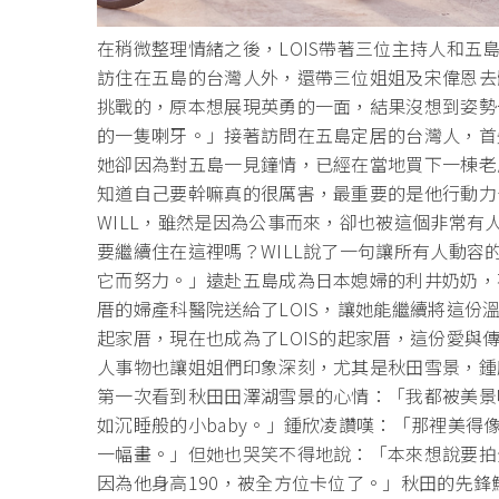
在稍微整理情緒之後，LOIS帶著三位主持人和
訪住在五島的台灣人外，還帶三位姐姐及宋偉恩去
挑戰的，原本想展現英勇的一面，結果沒想到姿勢
的一隻喇牙。」接著訪問在五島定居的台灣人，首
她卻因為對五島一見鐘情，已經在當地買下一棟老
知道自己要幹嘛真的很厲害，最重要的是他行動力
WILL，雖然是因為公事而來，卻也被這個非常
要繼續住在這裡嗎？WILL說了一句讓所有人動
它而努力。」遠赴五島成為日本媳婦的利井奶奶，
厝的婦產科醫院送給了LOIS，讓她能繼續將這
起家厝，現在也成為了LOIS的起家厝，這份愛
人事物也讓姐姐們印象深刻，尤其是秋田雪景，鍾
第一次看到秋田田澤湖雪景的心情：「我都被美景
如沉睡般的小baby。」鍾欣凌讚嘆：「那裡美
一幅畫。」但她也哭笑不得地說：「本來想說要拍
因為他身高190，被全方位卡位了。」秋田的先