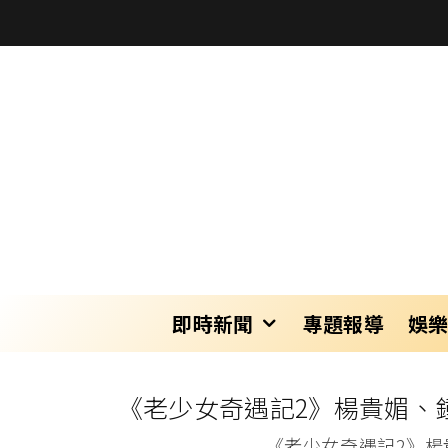
即時新聞
專題報導
娛
《老少女奇遇記2》楊貴媚、
《老少女奇遇記2》楊