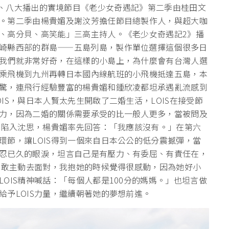
漢 】台視、八大播出的實境節目《老少女奇遇記》第二季由桂田文
。第二季由楊貴媚及謝汶芳擔任節目總製作人，與超大咖
、高分貝、高笑能」三高主持人。《老少女奇遇記2》播
崎縣西部的群島——五島列島，製作單位選擇這個很多日
我們就非常好奇，在這樣的小島上，為什麼會有台灣人選
乘飛機到九州再轉日本國內線航班的小飛機抵達五島，本
驚，連飛行經驗豐富的楊貴媚和鍾欣凌都坦承遇亂流感到
IS，與日本人賢太先生開啟了二婚生活，LOIS在接受節
力，因為二婚的關係需要承受的比一般人更多，當被問及
同時陷入沈思，楊貴媚率先回答：「我應該沒有。」在第六
環節，讓LOIS得到一個來自日本公公的低分震撼彈，當
忍已久的眼淚，坦言自己是有壓力、有委屈、有責任在，
很勇敢主動去面對，我抱她的時候覺得很感動，因為她好小
OIS精神喊話：「每個人都是100分的媽媽。」也坦言做
予LOIS力量，繼續朝著她的夢想前進。