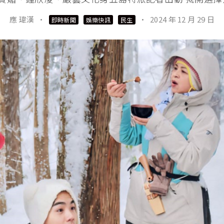
應 瑋漢
·
·
2024 年 12 月 29 日
即時新聞
娛樂快訊
民生