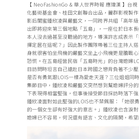
【 NeoFashionGo & 華人世界時報 應瑋
化藝術基金會、桂田文創聯合出品，麗群影視製作
影后閨蜜鍾欣凌與嚴藝文，一同跨界共組「高年級
出即將迎來第三個地點「五島」，一座位於日本長
本人沒去過甚至沒聽過的地方，導演許志成表示「
擇定居在這呢？」因此製作團隊帶著三位主持人搭
身就很害怕坐飛機的嚴藝文坐上小飛機更是膽戰心
恐慌。在五島經營民宿「五島時光」的台灣媳婦LO
目訪問時坦言自己遠赴日本跨國之戀背負著不少壓
是否有勇氣跟LOIS一樣為愛走天涯？三位姐姐
集節目中，鍾欣凌和嚴藝文突然想到幫媳婦評分的
下表現得相當堅強，但事後接受節目採訪時落下強
鍾欣凌面對如此堅強的LOIS也不禁佩服：「她
的一個女生卻有好強大的意志。」鍾欣凌也含淚對L
媳婦已不容易，何況還有語言、文化的隔閡，希望給