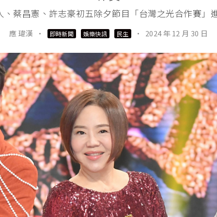
人、蔡昌憲、許志豪初五除夕節目「台灣之光合作賽」進
應 瑋漢
·
·
2024 年 12 月 30 日
即時新聞
娛樂快訊
民生