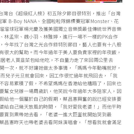
漢 】三立台灣台《超級紅人榜》初五除夕節目很特別，推出「台灣
-Boy NANA、全國啦啦隊錦標賽冠軍Monster、花
溜溜球冠軍楊元慶及獲美國獨立音樂獎最佳傳統世界音樂
、林孟宗、魏小羽、林雅婷，進行一場不一樣的PK合作
，今年找了台灣之光合作錄特別節目，藝人也要有十八般
有很大的幫助。而今年過年于美人要負責家裡的年夜飯，
的獨居老人買韭菜包給他吃，不自量力走了來回兩公里去
開一次，就不好讓她做太多事情，「媽媽今年動嘴就好，
」而兒子元旦就會回來，因工作很忙過年就飛回去，「我
不容易累積了假，不希望媽媽在香港給他糟蹋了，回來也
要幫女兒辦一場周歲趴，他笑說今年過年大多陪家人，因
假給他一個屬於自己的假期，蔡昌憲興奮的說已經安排要
婆給自己幾天放風的時間，「我好愛我老婆！」而他平時
要買到票帶她去看，「老婆一進大巨蛋就開始哭到最
蔡昌憲昨天也帶老婆去看阿妹演唱會，「想看我就會滿足