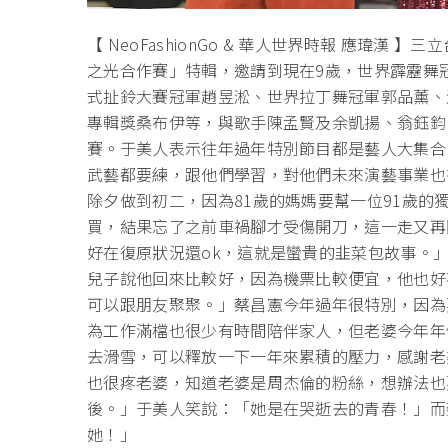
【 NeoFashionGo & 華人世界時報 應瑋
之光合作賽」特輯，邀請到現在9歲，世界霹靂舞冠軍 B
式扯鈴大賽冠軍趙昱淞、世界拉丁舞冠軍郭品薰、
專輯獎桑布伊等，與歌手陳孟賢及余凱揚、翁鈺鈞
賽。于美人表示往年過年特別節目都是藝人大集合
武藝都要練，跟他們學習，對他們未來演藝事業也
除夕做到初二，因為81歲的媽媽要幫一位91歲
買，結果忘了之前車禍腳才受傷開刀，這一走又再
好在復原狀況還ok，這就是蠻貴的韭菜包故事。
兒子說他回來比較好，因為機票比較便宜，他也好
可以跟朋友聚聚。」蔡昌憲今年過年很特別，因為
為工作滿檔也很少有時間陪伴家人，但老婆今年年
去滑雪，可以釋放一下一年來累積的壓力，感謝老
也很疼老婆，知道老婆是周杰倫的粉絲，想辦法也
後。」于美人笑說：「她是在哭逝去的青春！」而
她！」