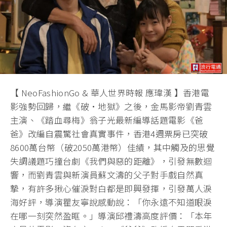
【 NeoFashionGo & 華人世界時報 應瑋漢 】香港電
影強勢回歸，繼《破·地獄》之後，金馬影帝劉青雲
主演、《踏血尋梅》翁子光最新編導話題電影《爸
爸》改編自震驚社會真實事件，香港4週票房已突破
8600萬台幣（破2050萬港幣）佳績，其中觸及的思覺
失調議題巧撞台劇《我們與惡的距離》，引發無數迴
響，而劉青雲與新演員蘇文濤的父子對手戲自然真
摯，有許多揪心催淚對白都是即興發揮，引發萬人淚
海好評，導演瞿友寧說感動說：「你永遠不知道眼淚
在哪一刻突然盈眶。」導演邱禮濤高度評價：「本年