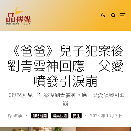
《爸爸》兒子犯案後
劉青雲神回應 父愛
噴發引淚崩
《爸爸》兒子犯案後劉青雲神回應 父愛噴發引淚
崩
應 瑋漢
·
·
2025 年 1 月 3 日
即時新聞
娛樂快訊
民生