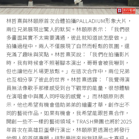
林哲熹與林頤原首次合體拍攝PALLADIUM形象大片，
兩位兄弟展現出驚人的默契。林頤原表示：「我們很
多畫面其實不太需要溝通，彼此就知道該怎麼做。」
拍攝過程中，兩人不僅展現了自然而輕鬆的氛圍，還
充滿了趣味與笑點。林哲熹笑說：「我們在拍攝影片
時，我有時候會不照著腳本演出，哥哥會被我嚇到，
但也讓他在片場更放鬆。」在這次合作中，兩位兄弟
也互相分享了彼此的世界。林哲熹透露：「我覺得演
員無法像歌手那樣感受到台下觀眾的能量，很想體驗
在演唱會中與萬人同呼吸的感覺。」而林頤原則表
示，他也希望有機會借助弟弟的繪畫才華，創作出不
同的藝術作品，如果有機會，我希望能跟哲熹合作，
開創一些不一樣的藝術領域。TRASH樂團也將於2025
年首次在高雄巨蛋舉行演出，林頤原更透漏也將發行
他個人的首張專輯，這對樂迷來說無疑是一大喜訊。