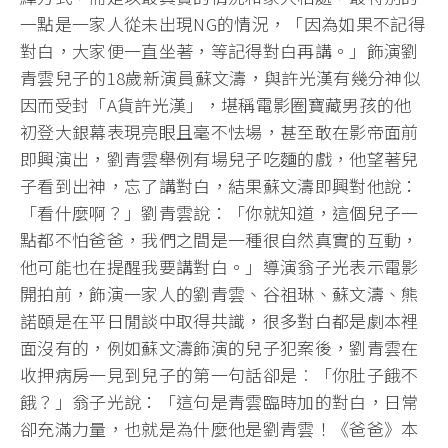
一點是一家人從未出現NG的情況，「因為如果不記得
對白，大家便一直坐著，等記得對白再講。」飾演劉
青雲兒子的18歲新演員蘇文濤，與許光漢有幾分神似
因而受封「A貨許光漢」，堪稱電影圈寶藏男孩的他
初登大銀幕表現亮眼且毫不怯場，甚至敢在影帝面前
即興演出，劉青雲舉例有場兒子吃麵的戲，他望著兒
子看到出神，忘了講對白，結果蘇文濤即興對他說：
「看什麼啊？」劉青雲說：「你就知道，這個兒子一
點都不怕爸爸，我們之間是一種很自然真實的互動，
他可能也在提醒我要講對白。」導演翁子光表示電影
開拍前，飾演一家人的劉青雲、谷祖琳、蘇文濤、熊
諾頤是在平日閒談中取得共識，很多對白都是劇本裡
面沒有的，例如蘇文濤飾演的兒子犯案後，劉青雲在
收押病房一見到兒子的第一句話卻是︰「你肚子餓不
餓？」翁子光說：「這句是青雲臨時加的對白，日常
卻充滿力量，也就是為什麼他是劉青雲！《爸爸》本