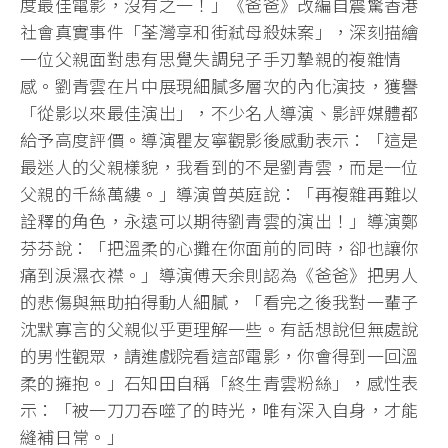
度最佳電影，沒有之一！」《爸爸》改編自震驚香港
社會真實事件「荃灣享和街弒母殺妹案」，深刻描繪
一位父親面對患有思覺失調兒子手刃摯親的複雜情
感。劉青雲在片中展現細膩多層次的內化演技，獲譽
「從影以來最佳演出」，不少名人導演、影評媒體都
給予高度評價。導演瞿友寧觀影後感動表示：「這是
最迷人的父親樣貌，我看到的不是劉青雲，而是一位
父親的千絲萬縷。」導演曾英庭說：「再複雜再難以
詮釋的角色，永遠可以期待劉青雲的演出！」導演鄭
芬芬說：「把溫柔的心攤在你面前的同時，卻也讓你
痛到淚濕衣襟。」導演傅天余則認為《爸爸》把男人
的悲傷與無助拍得動人細膩，「看完之後我對一輩子
沈默寡言的父親似乎更理解一些。有話想說但無處說
的男性觀眾，請進戲院看這部電影，你會得到一回溫
柔的擁抱。」石知田自稱「終生青雲粉絲」，感性表
示：「被一刀刀吞噬了的時光，唯有深入自身，才能
縫補日常。」