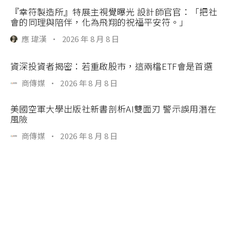
『幸符製造所』特展主視覺曝光 設計師官官：「把社
會的同理與陪伴，化為飛翔的祝福平安符。」
應 瑋漢
·
2026 年 8 月 8 日
資深投資者揭密：若重啟股市，這兩檔ETF會是首選
商傳媒
·
2026 年 8 月 8 日
美國空軍大學出版社新書剖析AI雙面刃 警示誤用潛在
風險
商傳媒
·
2026 年 8 月 8 日