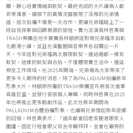
關，靜心培養情緒與默契。最終完成的大片讓兩人都
非常滿意，鏡頭下的真情流露展現了深厚的兄弟情
誼，這次拍攝不僅是一次合作，更讓兄弟檔踏上了一
段自我探索與回歸根源的旅程。實力派演員林哲熹與
TRASH樂團吉他手兼團長林頤原這對親兄弟檔來自彰
化鹿港小鎮，並且在演藝圈與音樂界各自闖出一片
天，今年這對兄弟檔再次展現默契，連結婚都一樣有
默契，這樣的默契與合拍，不僅體現實生活中，還延
伸至工作領域。在2025年開端，兄弟倆為大家帶來了
更多令人期待的好消息，除了為PALLADIUM拍攝新年
形象大片，林頤原所屬的TRASH樂團宣布將首次進軍
高雄巨蛋，並發行首張個人專輯，同時林哲熹在2025
年也將推出更多戲劇作品，此次在新年期間為
PALLADIUM合體拍攝形象，也讓兩兄弟憶起新年返鄉
的回憶，林哲熹表示：「過年都會回老家鹿港跟家人
圍爐，固定行程會跟父母去寺廟拜拜，並會在廟旁的