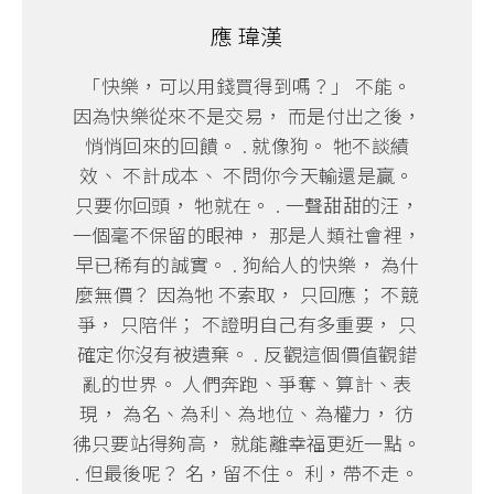
應 瑋漢
「快樂，可以用錢買得到嗎？」 不能。
因為快樂從來不是交易， 而是付出之後，
悄悄回來的回饋。 . 就像狗。 牠不談績
效、 不計成本、 不問你今天輸還是贏。
只要你回頭， 牠就在。 . 一聲甜甜的汪，
一個毫不保留的眼神， 那是人類社會裡，
早已稀有的誠實。 . 狗給人的快樂， 為什
麼無價？ 因為牠 不索取， 只回應； 不競
爭， 只陪伴； 不證明自己有多重要， 只
確定你沒有被遺棄。 . 反觀這個價值觀錯
亂的世界。 人們奔跑、爭奪、算計、表
現， 為名、為利、為地位、為權力， 彷
彿只要站得夠高， 就能離幸福更近一點。
. 但最後呢？ 名，留不住。 利，帶不走。