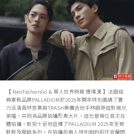
【 NeoFashionGo & 華人世界時報 應瑋漢 】法國經
典軍靴品牌PALLADIUM於2025年開年特別邀請了實
力派演員林哲熹與TRASH樂團吉他手林頤原這對親兄
弟檔，共同為品牌拍攝形象大片，這也是兩位首次合
體拍攝，默契十足地詮釋了PALLADIUM 2025年全新
鞋款及服飾系列。在拍攝前兩人特別相約前往宜蘭閉