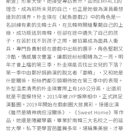
斯波」形象大使，她接受專訪表示，如同EMFACE的
理念，成為前所未見的自己，也正是她做為演員最想
達到的境界。朴圭瑛在《魷魚遊戲2》中的角色是一
名訓練有素的北韓士兵，在北韓時開槍擊斃自己的上
級，成功叛逃到南韓，但卻在途中遺失了自己的孩
子，在苦於找不到孩子之際，被招募成為面具人衛
兵，專門負責射殺在遊戲中出局的選手，角色堅韌又
冷酷，情感層次豐富，讓戲迷紛紛眼睛為之一亮。明
年才會上檔的第三季，朴圭瑛能否找出女兒的下落？
第一季中由鄭好娟飾演的脫北者「姜曉」，又和她是
什麼關係，粉絲們都引頸期待她在第三季中的表現。
外型溫柔清秀的朴圭瑛實際上有169公分高，出道前
就是平面模特兒，2015年被JYP娛樂相中，正式跨足
演藝圈。2019年開始在戲劇圈大放異彩，接連出演
《雖然是精神病但沒關係》、《Sweet Home》等作
品，她還是隱藏學霸，畢業於南韓三大名校之一的延
世大學，私下更學習芭蕾舞多年，堪稱集美貌、才華