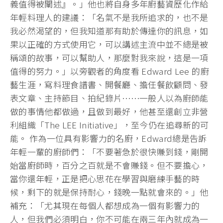
義值得被闡述』。」他也將自身多年廚藝資歷化作給
年輕料理人的建議：「名氣不是我所追求的，也不是
我必然渴望的，但我知道那有助於傳達你的訊息，如
果以正確的方式使用它，可以講述主流中並不總是被
稱頌的故事，可以幫助人，那麼對我來說，這是一項
值得的努力。」以旁觀者的角度看 Edward Lee 的廚
藝生涯，寫料理食譜書、開餐廳、擔任餐飲顧問、發
表文章、主持節目、拍紀錄片⋯⋯一般人以為廚師能
做的事情他都做過，且做到最好，他甚至還創立非營
利組織「The LEE Initiative」，至今仍在追尋新的可
能。 作為一位具有影響力的名廚，Edward總是告訴
年輕一輩的廚師們：「不要著急於很快賺到錢，剛開
始當廚師時，百分之百就是不會賺錢。但不要擔心，
當你還年輕，正是把心思花在學習與磨練手藝的時
候，剩下的就是保持耐心，錢晚一點就會來的。」他
補充：「尤其現在每個人都想成為一個有影響力的
人，但我們必須明白，你不可能在兩三年內就成為一