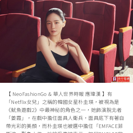
【 NeoFashionGo & 華人世界時報 應瑋漢 】有
「Netflix女兒」之稱的韓國女星朴圭瑛，被視為是
《魷魚遊戲2》中最神秘的角色之一，她飾演脫北者
「姜霞」，在戲中擔任面具人衛兵，面具底下有著自
帶光彩的美顏，而朴圭瑛也被選中擔任「EMFACE菲