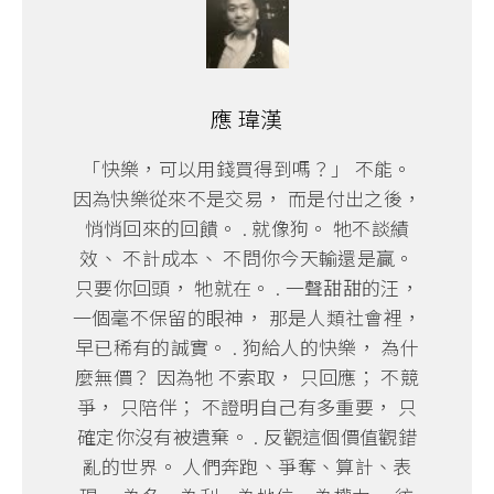
應 瑋漢
「快樂，可以用錢買得到嗎？」 不能。
因為快樂從來不是交易， 而是付出之後，
悄悄回來的回饋。 . 就像狗。 牠不談績
效、 不計成本、 不問你今天輸還是贏。
只要你回頭， 牠就在。 . 一聲甜甜的汪，
一個毫不保留的眼神， 那是人類社會裡，
早已稀有的誠實。 . 狗給人的快樂， 為什
麼無價？ 因為牠 不索取， 只回應； 不競
爭， 只陪伴； 不證明自己有多重要， 只
確定你沒有被遺棄。 . 反觀這個價值觀錯
亂的世界。 人們奔跑、爭奪、算計、表