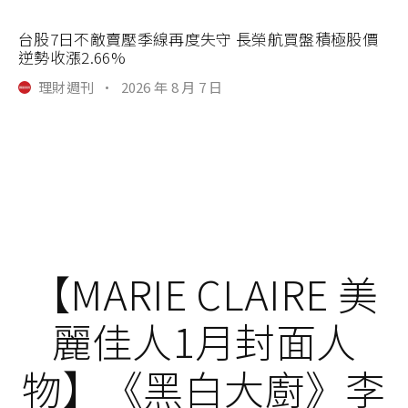
台股7日不敵賣壓季線再度失守 長榮航買盤積極股價
逆勢收漲2.66%
理財週刊
·
2026 年 8 月 7 日
【MARIE CLAIRE 美
麗佳人1月封面人
物】《黑白大廚》李