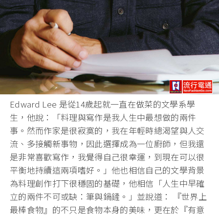
Edward Lee 是從14歲起就一直在做菜的文學系學
生，他說：「料理與寫作是我人生中最想做的兩件
事。然而作家是很寂寞的，我在年輕時總渴望與人交
流、多接觸新事物，因此選擇成為一位廚師，但我還
是非常喜歡寫作，我覺得自己很幸運，到現在可以很
平衡地持續這兩項嗜好。」他也相信自己的文學背景
為料理創作打下很穩固的基礎，他相信「人生中早確
立的兩件不可或缺：筆與鍋鏟。」並說道： 『世界上
最棒食物』的不只是食物本身的美味，更在於『有意