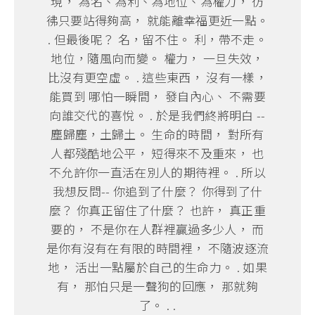
現， 為名、為利、為地位、為權力， 彷
彿只要站得夠高， 就能離幸福更近一點。
. 但最後呢？ 名，留不住。 利，帶不走。
地位，隨風向而變。 權力， 一旦失效，
比沒有更空虛。 . 這些東西， 沒有一樣，
能買到 哪怕一瞬間， 發自內心、 不需要
向誰交代的喜悅。 . 於是我們終將明白 --
塵歸塵，土歸土。 生命的時間， 對所有
人都殘酷地公平， 短得來不及重來， 也
不允許你一直活在別人的期待裡。 . 所以
我想反問-- 你追到了什麼？ 你得到了什
麼？ 你真正留住了什麼？ 也許， 真正重
要的， 不是你在人群裡贏過多少人， 而
是你有沒有在有限的時間裡， 不隨波逐流
地， 活出一點屬於自己的生命力。 . 如果
有， 那怕只是一聲狗的回應， 那就夠
了。 . .