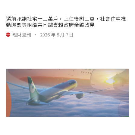
選前承諾社宅十三萬戶，上任後剩三萬，社會住宅推
動聯盟等組織共同譴責賴政府棄毀政見
理財週刊
·
2026 年 8 月 7 日