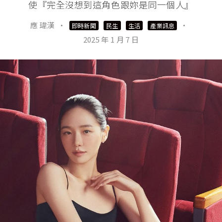
使『完全沒想到這角色跟妳是同一個人』
應 瑋漢
·
·
即時新聞
民生
生活
產業訊息
2025 年 1 月 7 日