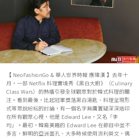
【 NeoFashionGo & 華人世界時報 應瑋漢 】去年十
月，一部 Netflix 料理實境秀《黑白大廚》（Culinary
Class Wars）的熱播引發全球觀眾對於韓式料理的關
注。看到最後，比起冠軍獎落黑白湯匙、料理呈現形
式等眾說紛紜的討論，有一個名字無庸置疑深深烙印
在所有觀眾心裡，他是 Edward Lee，又名「李
均」。最初，韓裔美籍的 Edward Lee 在節目中並不
多言，鮮明的亞洲面孔、大多時候使用流利英文，偶