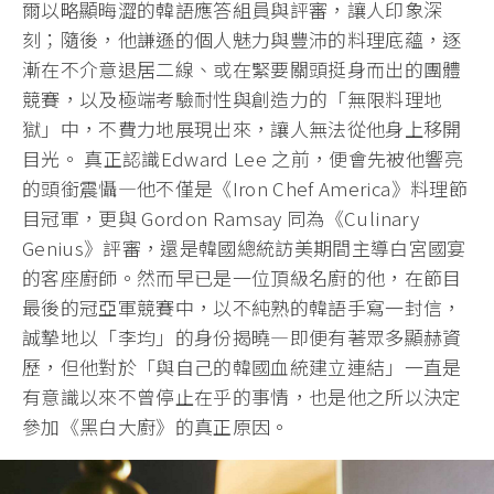
爾以略顯晦澀的韓語應答組員與評審，讓人印象深
刻；隨後，他謙遜的個人魅力與豐沛的料理底蘊，逐
漸在不介意退居二線、或在緊要關頭挺身而出的團體
競賽，以及極端考驗耐性與創造力的「無限料理地
獄」中，不費力地展現出來，讓人無法從他身上移開
目光。 真正認識Edward Lee 之前，便會先被他響亮
的頭銜震懾—他不僅是《Iron Chef America》料理節
目冠軍，更與 Gordon Ramsay 同為《Culinary
Genius》評審，還是韓國總統訪美期間主導白宮國宴
的客座廚師。然而早已是一位頂級名廚的他，在節目
最後的冠亞軍競賽中，以不純熟的韓語手寫一封信，
誠摯地以「李均」的身份揭曉—即便有著眾多顯赫資
歷，但他對於「與自己的韓國血統建立連結」一直是
有意識以來不曾停止在乎的事情，也是他之所以決定
參加《黑白大廚》的真正原因。