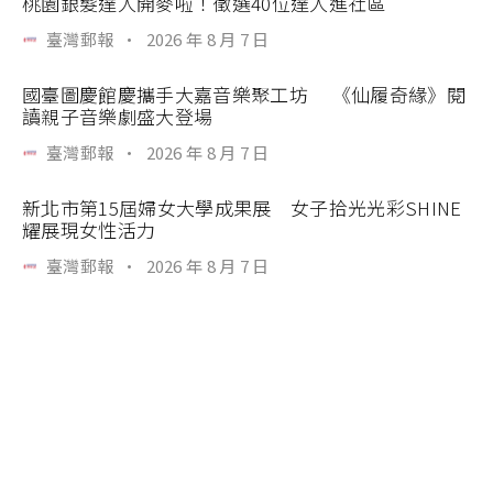
桃園銀髮達人開麥啦！徵選40位達人進社區
臺灣郵報
·
2026 年 8 月 7 日
國臺圖慶館慶攜手大嘉音樂聚工坊 《仙履奇緣》閱
讀親子音樂劇盛大登場
臺灣郵報
·
2026 年 8 月 7 日
新北市第15屆婦女大學成果展 女子拾光光彩SHINE
耀展現女性活力
臺灣郵報
·
2026 年 8 月 7 日