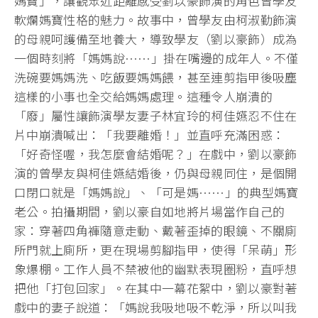
媽寶」，讓觀眾近距離感受劉以豪飾演的角色曾學友
軟爛媽寶性格的魅力。故事中，曾學友由柯淑勤飾演
的母親呵護備至地養大，導致學友（劉以豪飾）成為
一個時刻將「媽媽說……」掛在嘴邊的成年人。不僅
洗碗要媽媽洗、吃飯要媽媽餵，甚至連剪指甲後吸塵
這樣的小事也全交給媽媽處理。這種令人崩潰的
「廢」屬性讓飾演學友妻子林宜玲的柯佳嬿忍不住在
片中崩潰喊出：「我要離婚！」並直呼充滿困惑：
「好奇怪喔，我怎麼會結婚呢？」在戲中，劉以豪飾
演的曾學友與柯佳嬿結婚後，仍與母親同住，是個開
口閉口就是「媽媽說」、「可是媽……」的典型媽寶
老公。拍攝期間，劉以豪自如地將片場當作自己的
家：穿著四角褲隨意走動、戴著歪掉的眼鏡、不關廁
所門就上廁所，更在現場剪腳指甲，使得「呆萌」形
象爆棚。工作人員不禁被他的幽默表現圈粉，直呼想
把他「打包回家」。在其中一幕花絮中，劉以豪對著
戲中的妻子說道：「媽說我吸地吸不乾淨，所以叫我