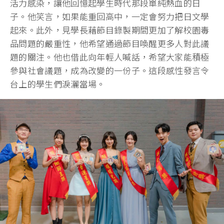
活力感染，讓他回憶起學生時代那段單純熱血的日
子。他笑言，如果能重回高中，一定會努力把日文學
起來。此外，見學長藉節目錄製期間更加了解校園毒
品問題的嚴重性，他希望通過節目喚醒更多人對此議
題的關注。他也借此向年輕人喊話，希望大家能積極
參與社會議題，成為改變的一份子。這段感性發言令
台上的學生們淚灑當場。