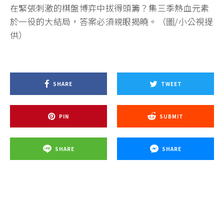
在緊張刺激的棋盤博弈中拔得頭籌？集三季熱血元素
於一役的大結局，答案必須親眼揭曉。（圖/小公視提
供）
SHARE
TWEET
PIN
SUBMIT
SHARE
SHARE