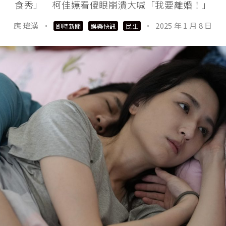
食秀」 柯佳嬿看傻眼崩潰大喊「我要離婚！」
應 瑋漢
·
·
2025 年 1 月 8 日
即時新聞
娛樂快訊
民生