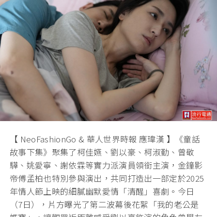
【 NeoFashionGo & 華人世界時報 應瑋漢 】《童話
故事下集》聚集了柯佳嬿、劉以豪、柯淑勤、曾敬
驊、姚愛寧、謝依霖等實力派演員領銜主演，金鐘影
帝傅孟柏也特別參與演出，共同打造出一部定於2025
年情人節上映的細膩幽默愛情「清醒」喜劇。今日
（7日），片方曝光了第二波幕後花絮「我的老公是