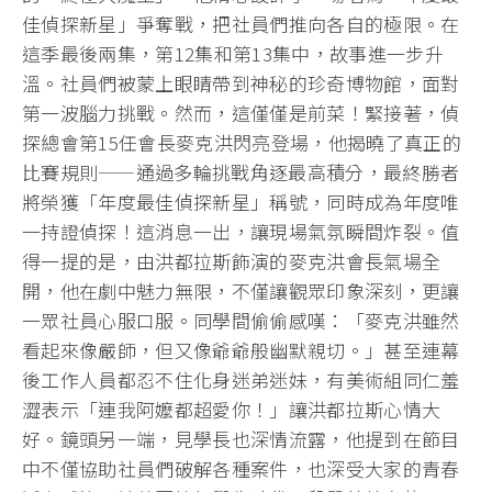
佳偵探新星」爭奪戰，把社員們推向各自的極限。在
這季最後兩集，第12集和第13集中，故事進一步升
溫。社員們被蒙上眼睛帶到神秘的珍奇博物館，面對
第一波腦力挑戰。然而，這僅僅是前菜！緊接著，偵
探總會第15任會長麥克洪閃亮登場，他揭曉了真正的
比賽規則——通過多輪挑戰角逐最高積分，最終勝者
將榮獲「年度最佳偵探新星」稱號，同時成為年度唯
一持證偵探！這消息一出，讓現場氣氛瞬間炸裂。值
得一提的是，由洪都拉斯飾演的麥克洪會長氣場全
開，他在劇中魅力無限，不僅讓觀眾印象深刻，更讓
一眾社員心服口服。同學間偷偷感嘆：「麥克洪雖然
看起來像嚴師，但又像爺爺般幽默親切。」甚至連幕
後工作人員都忍不住化身迷弟迷妹，有美術組同仁羞
澀表示「連我阿嬤都超愛你！」讓洪都拉斯心情大
好。鏡頭另一端，見學長也深情流露，他提到在節目
中不僅協助社員們破解各種案件，也深受大家的青春