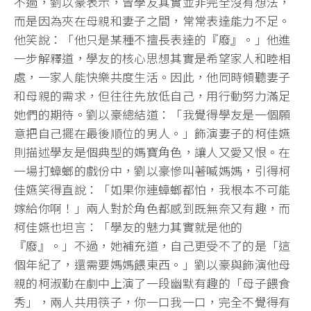
不過，劉以豪表示，曾學友其實並非完全沒有想法，
而是因為夾在母親和妻子之間，常常表達能力不足。
他笑說：「他只是某種不擅長表達的『廢』。」他進
一步解釋道，學友的核心思想其實是希望家人和睦相
處，一家人能快樂共度生活。因此，他同時傾聽妻子
和母親的需求，但往往先放低自己，用行動努力滿足
她們的期待。劉以豪總結道：「我覺得學友是一個願
意把自己擺在最後順位的男人。」飾演妻子的柯佳嬿
則描述學友是個典型的媽寶角色，讓人又愛又恨。在
一場打蟑螂的戲份中，劉以豪慘叫著喊媽媽，引得柯
佳嬿笑得直說：「如果你連蟑螂都怕，我根本不可能
嫁給你啊！」兩人對於角色都感到既無奈又有趣，而
柯佳嬿也坦言：「學友的魅力其實就是他的
『廢』。」不過，她補充道，自己更受不了的是「這
個年紀了，還需要媽媽餵東西。」劉以豪與飾演他母
親的柯淑勤在劇中上演了一段幽默有趣的「母子餵食
秀」，兩人共用筷子，你一口我一口，完全不覺得有