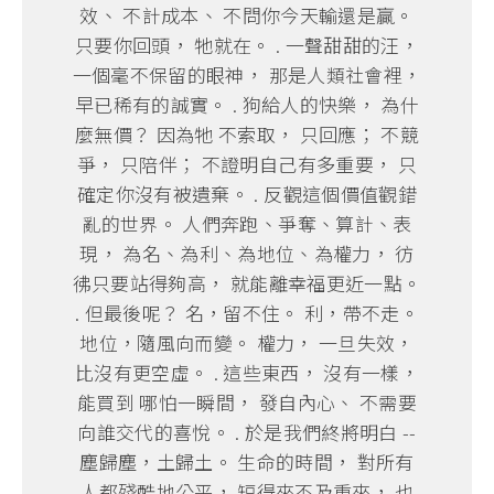
效、 不計成本、 不問你今天輸還是贏。
只要你回頭， 牠就在。 . 一聲甜甜的汪，
一個毫不保留的眼神， 那是人類社會裡，
早已稀有的誠實。 . 狗給人的快樂， 為什
麼無價？ 因為牠 不索取， 只回應； 不競
爭， 只陪伴； 不證明自己有多重要， 只
確定你沒有被遺棄。 . 反觀這個價值觀錯
亂的世界。 人們奔跑、爭奪、算計、表
現， 為名、為利、為地位、為權力， 彷
彿只要站得夠高， 就能離幸福更近一點。
. 但最後呢？ 名，留不住。 利，帶不走。
地位，隨風向而變。 權力， 一旦失效，
比沒有更空虛。 . 這些東西， 沒有一樣，
能買到 哪怕一瞬間， 發自內心、 不需要
向誰交代的喜悅。 . 於是我們終將明白 --
塵歸塵，土歸土。 生命的時間， 對所有
人都殘酷地公平， 短得來不及重來， 也