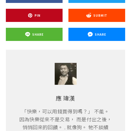
PIN
SUBMIT
SHARE
SHARE
應 瑋漢
「快樂，可以用錢買得到嗎？」 不能。
因為快樂從來不是交易， 而是付出之後，
悄悄回來的回饋。 . 就像狗。 牠不談績