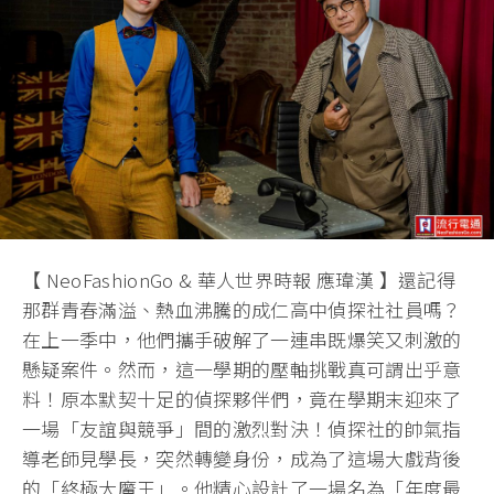
【 NeoFashionGo & 華人世界時報 應瑋漢 】還記得
那群青春滿溢、熱血沸騰的成仁高中偵探社社員嗎？
在上一季中，他們攜手破解了一連串既爆笑又刺激的
懸疑案件。然而，這一學期的壓軸挑戰真可謂出乎意
料！原本默契十足的偵探夥伴們，竟在學期末迎來了
一場「友誼與競爭」間的激烈對決！偵探社的帥氣指
導老師見學長，突然轉變身份，成為了這場大戲背後
的「終極大魔王」。他精心設計了一場名為「年度最