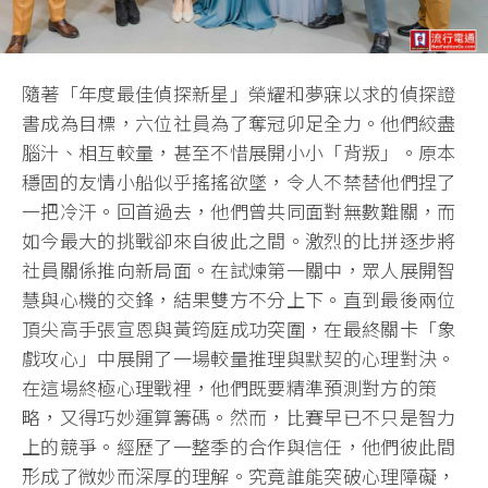
隨著「年度最佳偵探新星」榮耀和夢寐以求的偵探證
書成為目標，六位社員為了奪冠卯足全力。他們絞盡
腦汁、相互較量，甚至不惜展開小小「背叛」。原本
穩固的友情小船似乎搖搖欲墜，令人不禁替他們捏了
一把冷汗。回首過去，他們曾共同面對無數難關，而
如今最大的挑戰卻來自彼此之間。激烈的比拼逐步將
社員關係推向新局面。在試煉第一關中，眾人展開智
慧與心機的交鋒，結果雙方不分上下。直到最後兩位
頂尖高手張宣恩與黃筠庭成功突圍，在最終關卡「象
戲攻心」中展開了一場較量推理與默契的心理對決。
在這場終極心理戰裡，他們既要精準預測對方的策
略，又得巧妙運算籌碼。然而，比賽早已不只是智力
上的競爭。經歷了一整季的合作與信任，他們彼此間
形成了微妙而深厚的理解。究竟誰能突破心理障礙，