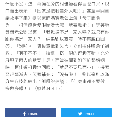
什麼不妥。這一幕讓在旁的柯佳嬿看得目瞪口呆，脫
口而出表示：「她就是把我當外人吧！」甚至半開童
話故事下集》劉以豪飾媽寶老公上演「母子餵食
秀」 柯佳嬿看傻眼崩潰大喊「我要離婚！」玩笑地
質問老公劉以豪：「我難道不是一家人嗎？就只有你
跟你媽是一家人？」結果劉以豪竟一時不察脫口回
答：「對啦。」隨後意識到失言，立刻捂住嘴急忙補
救：「啊不不不！」這樣一搭一唱的逗趣互動，充分
展現了兩人的默契十足。而當被問到如何維繫婚姻
時，柯佳嬿打趣地回應：「就是不要見面⋯」，接著
又趕緊滅火，笑著補充：「沒有啦！」劉以豪則以滿
分生存技能給出了誠懇的建議：「什麼事都不要做，
多做多錯！」（照片:Netflix）
SHARE
TWEET