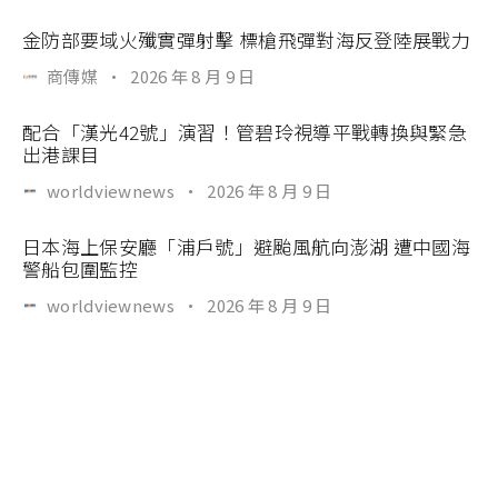
金防部要域火殲實彈射擊 標槍飛彈對海反登陸展戰力
商傳媒
·
2026 年 8 月 9 日
配合「漢光42號」演習！管碧玲視導平戰轉換與緊急
出港課目
worldviewnews
·
2026 年 8 月 9 日
日本海上保安廳「浦戶號」避颱風航向澎湖 遭中國海
警船包圍監控
worldviewnews
·
2026 年 8 月 9 日