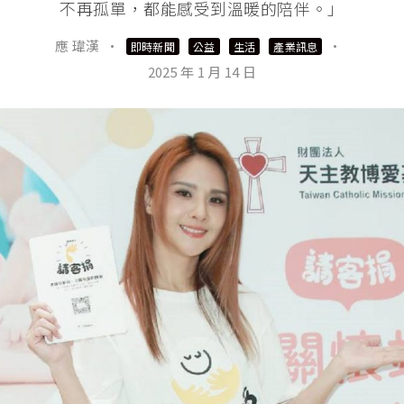
不再孤單，都能感受到溫暖的陪伴。」
應 瑋漢
·
·
即時新聞
公益
生活
產業訊息
2025 年 1 月 14 日