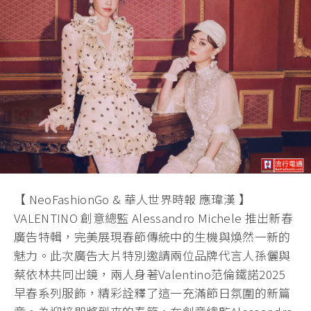
【 NeoFashionGo & 華人世界時報 應瑋漢 】
VALENTINO 創意總監 Alessandro Michele 推出新春
廣告特輯，完美展現春節傳統中的生機與煥然一新的
魅力。此次廣告大片特別邀請兩位品牌代言人孫儷與
蔡依林共同出鏡，兩人身著Valentino范倫鐵諾2025
早春系列服飾，精彩詮釋了這一充滿節日氛圍的新篇