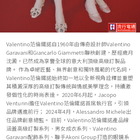
Valentino范倫鐵諾自1960年由傳奇設計師Valentino
Garavani和Giancarlo Giammetti聯袂創建，歷經歲月
沈澱，已然成為享譽全球的意大利頂級高級訂製品
牌。 作為卓絕匠藝、無界創意和獨特風範的代名詞，
Valentino范倫鐵諾始終如一地以全新視角詮釋並重塑
其積澱深厚的高級訂製傳統與情感美學理念，持續激
發個性化的時尚表達。 2020年6月起，Jacopo
Venturini擔任Valentino范倫鐵諾首席執行官，引領
品牌邁進前行； 2024年4月，Alessandro Michele出
任品牌創意總監。 目前，Valentino范倫鐵諾產品線
涵蓋高級訂製系列、男女成衣系列、Valentino
Garavani配飾系列、聯手Akoni Group打造的眼鏡系