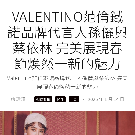
VALENTINO范倫鐵
諾品牌代言人孫儷與
蔡依林 完美展現春
節煥然一新的魅力
Valentino范倫鐵諾品牌代言人孫儷與蔡依林 完美
展現春節煥然一新的魅力
應 瑋漢
·
·
2025 年 1 月 14 日
即時新聞
民生
生活