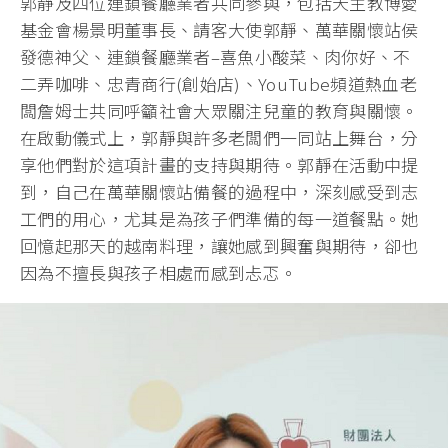
郭靜及四位連鎖餐廳業者共同參與，包括天主教博愛
基金會楊景明董事長、請客大使郭靜、萬華關懷站侯
發德神父、連鎖餐廳業者–喜魚小酸菜、肉你好、不
二弄咖啡、忠青商行(創始店)、YouTube頻道熱血老
闆詹姆士共同呼籲社會大眾關注兒童的教育與關懷。
在啟動儀式上，郭靜與許多老闆們一同站上舞台，分
享他們對於這項計畫的支持與期待。郭靜在活動中提
到，自己在萬華關懷站備餐的過程中，深刻感受到志
工們的用心，尤其是為孩子們準備的每一道餐點。她
回憶起那天的越南料理，讓她感到興奮與期待，卻也
因為不擅長與孩子相處而感到忐忑。