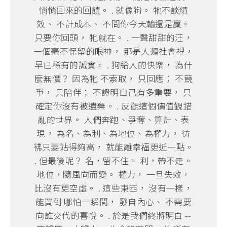
悄悄回來的回饋。 . 就像狗。 牠不談績
效、 不計成本、 不問你今天輸還是贏。
只要你回頭， 牠就在。 . 一聲甜甜的汪，
一個毫不保留的眼神， 那是人類社會裡，
早已稀有的誠實。 . 狗給人的快樂， 為什
麼無價？ 因為牠 不索取， 只回應； 不競
爭， 只陪伴； 不證明自己有多重要， 只
確定你沒有被遺棄。 . 反觀這個價值觀錯
亂的世界。 人們奔跑、爭奪、算計、表
現， 為名、為利、為地位、為權力， 彷
彿只要站得夠高， 就能離幸福更近一點。
. 但最後呢？ 名，留不住。 利，帶不走。
地位，隨風向而變。 權力， 一旦失效，
比沒有更空虛。 . 這些東西， 沒有一樣，
能買到 哪怕一瞬間， 發自內心、 不需要
向誰交代的喜悅。 . 於是我們終將明白 --