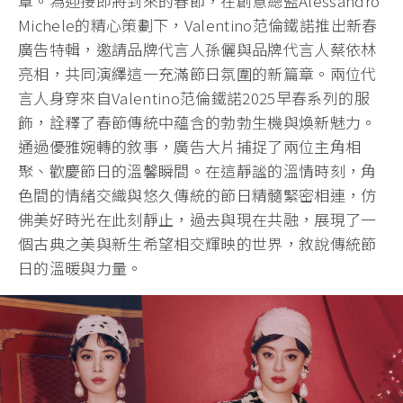
章。為迎接即將到來的春節，在創意總監Alessandro
Michele的精心策劃下，Valentino范倫鐵諾推出新春
廣告特輯，邀請品牌代言人孫儷與品牌代言人蔡依林
亮相，共同演繹這一充滿節日氛圍的新篇章。兩位代
言人身穿來自Valentino范倫鐵諾2025早春系列的服
飾，詮釋了春節傳統中蘊含的勃勃生機與煥新魅力。
通過優雅婉轉的敘事，廣告大片捕捉了兩位主角相
聚、歡慶節日的溫馨瞬間。在這靜謐的溫情時刻，角
色間的情緒交織與悠久傳統的節日精髓緊密相連，仿
佛美好時光在此刻靜止，過去與現在共融，展現了一
個古典之美與新生希望相交輝映的世界，敘說傳統節
日的溫暖與力量。