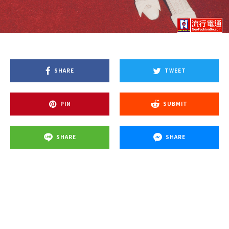
SHARE
TWEET
PIN
SUBMIT
SHARE
SHARE