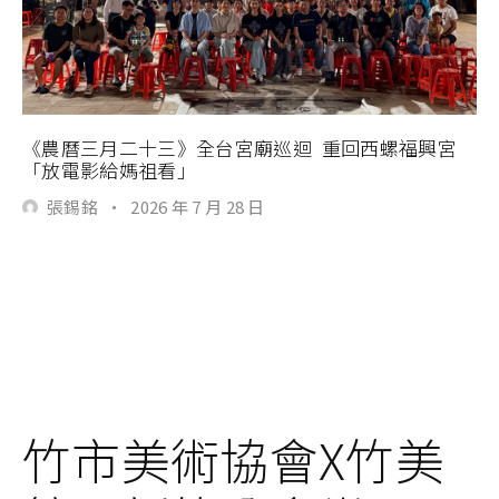
《農曆三月二十三》全台宮廟巡迴 重回西螺福興宮
「放電影給媽祖看」
張錫銘
·
2026 年 7 月 28 日
竹市美術協會X竹美