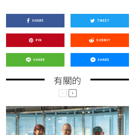
SHARE
TWEET
PIN
SUBMIT
SHARE
SHARE
有關的