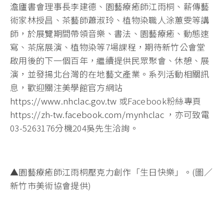
澹廬書會理事長李建德、園藝療癒師江雨桐、薪傳藝
術家林授昌、茶藝師蕭淑玲、植物染職人涂蕙雯等講
師，於展覽期間帶領音樂、書法、園藝療癒、動態速
寫、茶席展演、植物染等7場課程，期待新竹公會堂
啟用後的下一個百年，繼續提供民眾聚會、休憩、展
演，並發揚北台灣的在地藝文產業。系列活動相關訊
息，歡迎關注美學館官方網站
https://www.nhclac.gov.tw
或Facebook粉絲專頁
https://zh-tw.facebook.com/mynhclac
，亦可致電
03-5263176分機204吳先生洽詢。
▲園藝療癒師江雨桐壓克力創作「生日快樂」。(圖／
新竹市美術協會提供)