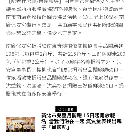
［記者杜忠聰/台南報導］由台南市南廠保安宮主辦、
議長邱莉莉服務處協辦的捐贈米、麵等民生物資給台
南市南瀛脊髓損傷關懷協會活動，13日早上10點在南
廠保安宮舉行。這是一場由廟宇和民代共同發起的關
懷弱勢公益之舉，備受地方肯定。
南廠保安宮捐贈給南瀛脊髓損傷關懷協會皇品關廟麵
108包（每包重2台斤）共計216台斤、三好稻鮮米200
包（每包重2公斤）。除了以廟宇名義捐贈之外，保
安宮董事長余櫻柳也自掏腰包捐贈皇品關廟麵60包、
信眾潘敏捷捐贈皇品關廟麵48包，還有信眾洪孫春、
洪益鈞、洪國陽、洪奕杉各捐贈三好稻鮮米50包。捐
贈儀式在南廠保安宮舉行。
也可以看看
新北市兒童月開跑 15日起開放報
名 當我們泡在一起 氣質量表找出親
子「尚適配」