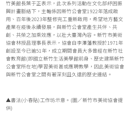
竹美館長葉于正表示，此次系列活動在文化部紓困振
興計畫脈絡下，主軸係因新竹公會堂1922年落成啟
用、百年後2023年整修完工重新啟用，希望地方藝文
產業在疫後永續發展，與新竹公會堂產生共伴、共
創、共榮之加乘效應，以壯大臺灣內容。新竹市美術
協會林授昌理事長表示，協會自李澤藩教授於1971年
創設至今已逾51年，成立期間會員大多曾經在新竹社
會教育館(即國立新竹生活美學館前身、歷史建築新竹
公會堂所在地)學習美術甚或應聘教學，因此美術協會
與新竹公會堂之間有著深刻且久遠的歷史連結。
▲書法(小春貼)工作坊示意。(圖／新竹市美術協會提
供)