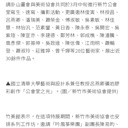
請卦山畫會與美術協會共同於3月中旬進行新竹公會
堂寫生、速寫、攝影活動，更廣邀林俊寅、林授昌、
呂燕卿、潘瑞美、蕭榮金、傅淑敏、吳素敏、林佳
慧、林怡汎、范素鑾、黃日香、陳永泰、吳開宏、吳
紫瑄、陳宣亦、李建德、鄭芳林、郭成樵、陳濬騰、
曾彥傑、郭振坤、吳政達、陳信偉、江雨桐、蕭輔
登、蕭淑玲、莊雅婷、曾千嬅等28位藝術家，展出近
30餘件作品。
▲國立清華大學藝術與設計系兼任教授呂燕卿礦岩膠
彩創作「公會堂之光」。(圖／新竹市美術協會提供)
竹美館表示，在這項特展期間，新竹市美術協會也安
排系列工作坊，邀請「吟風箏樂團」副團長陳易昀、