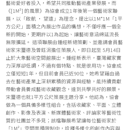
藝術愛好者投入，希望共同推動藝術產業發展。而
《[1M²] 的風景》為協會成立1年後第一個藝術家聯
展，以「啟航 • 望遠」為理念，提出以1M*1M「1平
方公尺」面積之內展出作品的構想，不僅呼應一個全
新的開始，更期許以1為起始、讓藝術意涵綿延流長
無限擴延。 這項聯展由鍾經新總策劃、並邀請會員藝
術家宋璽德及曾鈺涓擔任策展人，即日起至 5月14日
止於大象藝術空間館展出。鍾經新表示，臺灣藏家實
力深厚卻低調，不過有個特點、就是很用功。協會成
立僅短短1年，但目前會員已近90位，她希望藉由過
去在藝術產業上深耕累積的資源與經驗，能持續貢獻
帶動會員養成藝術收藏觀念，達到共學共好的願景。
宋璽德也就1平方公尺策展主題分享。他認為，協會
做為一個具備多樣性組合，含括收藏家、平面、立體
創作、影像及表演、新媒體藝術家、評論家等藝術性
質的社團並不多見；該檔聯展希望讓每位藝術家於
「1M²」空間面積限制中，詮釋多樣化的創作內容與