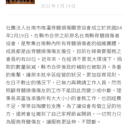
2023 年 3 月 14 日
社團法人台南市南瀛脊髓損傷關懷協會成立於民國84
年2月19日，在縣市合併之前原名台南縣脊髓損傷者
協會，是聚集台南縣內所有脊髓損傷者的組織團體，
成員都是由脊髓損傷傷友擔任，目前在線需要服務之
會員約有80位。近年來，在經濟不景氣大環境下，捐
款的數量銳減，縣市合併後政府補助也被取消。多重
的衝擊，讓原本就辛苦經營的狀況，更加捉襟見肘，
在日不敷出的情況下，已無力再聘請工作人員，然而
照顧脊髓損傷傷友的工作不能因此而變少或中斷，理
事長高富強承擔所有大大小小的會務工作，也因經費
不足，常常自掏腰包支應，為了讓協會有個立足的地
方，還將會址搬到了自己家裡節省開銷，一切努力只
為服務脊髓傷友，讓服務更延伸、不間斷。