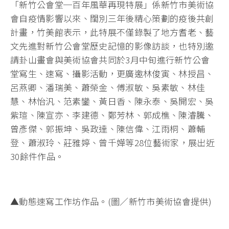
「新竹公會堂─百年風華再現特展」係新竹市美術協
會自疫情影響以來、闊別三年後精心策劃的疫後共創
計畫，竹美館表示，此特展不僅錄製了地方耆老、藝
文先進對新竹公會堂歷史記憶的影像訪談，也特別邀
請卦山畫會與美術協會共同於3月中旬進行新竹公會
堂寫生、速寫、攝影活動，更廣邀林俊寅、林授昌、
呂燕卿、潘瑞美、蕭榮金、傅淑敏、吳素敏、林佳
慧、林怡汎、范素鑾、黃日香、陳永泰、吳開宏、吳
紫瑄、陳宣亦、李建德、鄭芳林、郭成樵、陳濬騰、
曾彥傑、郭振坤、吳政達、陳信偉、江雨桐、蕭輔
登、蕭淑玲、莊雅婷、曾千嬅等28位藝術家，展出近
30餘件作品。
▲動態速寫工作坊作品。(圖／新竹市美術協會提供)