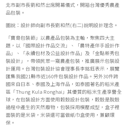
北市副市長劉和然出席開幕儀式，開箱台灣優秀農產
品包裝。
圖說：設計師向副市長劉和然(右二)說明設計理念。
「寶島包裝節」以農產品包裝為主軸，聚焦四大主
題，以「國際設計作品交流」、「農特產伴手設計作
品」、「永續包材及公益設計作品」及「金點新秀包
裝設計」，帶領民眾一窺農產包裝，推廣展示包裝設
計運用。台灣包裝設計協會理事長李銘鈺表示，展覽
匯集我國21縣市近160件包裝設計作品。另外30件跨
國來自日本、泰國及上海作品，如泰國著名的稻米產
區「Thung Kula Ronghai」其優質的稻米生產享譽全
球，在包裝設計方面使用穀殼設計包裝，穀殼是脫殼
過程中產生的天然廢物，包裝採用模壓成型，盒子裡
面裝的是米袋，米袋還可當做紙巾盒使用，兼顧環
保。