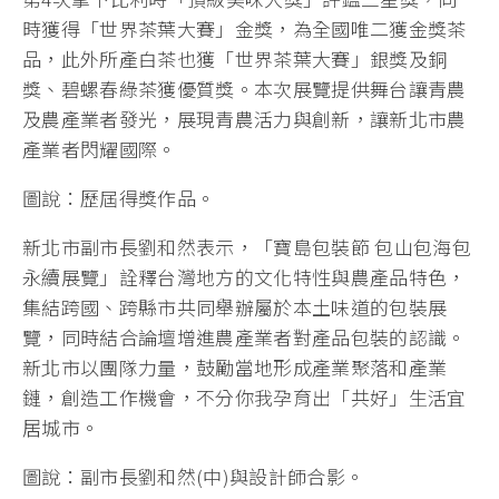
時獲得「世界茶葉大賽」金獎，為全國唯二獲金獎茶
品，此外所產白茶也獲「世界茶葉大賽」銀獎及銅
獎、碧螺春綠茶獲優質獎。本次展覽提供舞台讓青農
及農產業者發光，展現青農活力與創新，讓新北市農
產業者閃耀國際。
圖說：歷屆得獎作品。
新北市副市長劉和然表示，「寶島包裝節 包山包海包
永續展覽」詮釋台灣地方的文化特性與農產品特色，
集結跨國、跨縣市共同舉辦屬於本土味道的包裝展
覽，同時結合論壇增進農產業者對產品包裝的認識。
新北市以團隊力量，鼓勵當地形成產業聚落和產業
鏈，創造工作機會，不分你我孕育出「共好」生活宜
居城市。
圖說：副市長劉和然(中)與設計師合影。