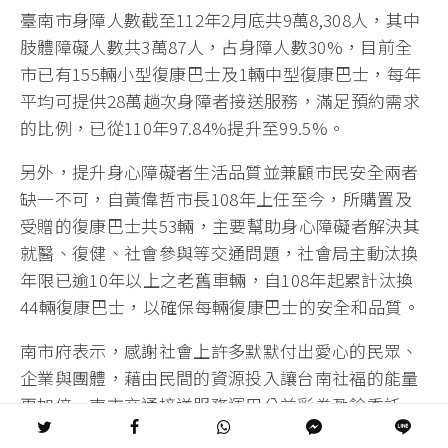
臺南市身障人數截至112年2月底共9萬8,308人，其中
肢體障礙人數共3萬87人，占身障人數30%，目前全
市已有155輛小型復康巴士及1輛中型復康巴士，每年
平均可提供28萬趟次身障者接送服務，滿足預約需求
的比例，已從110年97.84%提升至99.5%。
另外，提升身心障礙者生活品質並兼顧市民安全兩者
缺一不可，自黃偉哲市長108年上任至今，所購置及
受贈的復康巴士共53輛，主要幫助身心障礙者解決其
就醫、復健、社會參與等交通問題，社會局主動汰換
年限已逾10年以上之老舊車輛，自108年起累計汰換
44輛復康巴士，以確保每輛復康巴士的安全和品質。
南市府表示，感謝社會上許多默默付出愛心的民眾、
企業與團體，藉由民間的資源投入讓台南社褔的能量
更加倍，南市交通接送服務運用公益彩劵盈餘委託
「社團法人台南市台南都志願服務協會」辦理，因應