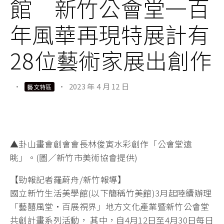
館 新竹公會堂一百
年風華再現特展計有
28位藝術家展出創作
·
·
2023 年 4 月 12 日
藝文特區
▲卦山畫會創會會長林俊寅水彩創作「公會堂遠
眺」。(圖／新竹市美術協會提供)
【勁報記者羅蔚舟/新竹報導】
國立新竹生活美學館(以下簡稱竹美館)3月起陸續辦理
「藝囍風堂‧百展視界」地方文化產業暨新竹公會堂
共創計畫系列活動， 其中，自4月12日至4月30日每日