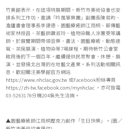
竹美館表示，在這項特展期間，新竹市美術協會也安
排系列工作坊，邀請「吟風箏樂團」副團長陳易昀、
澹廬書會理事長李建德、園藝療癒師江雨桐、薪傳藝
術家林授昌、茶藝師蕭淑玲、植物染職人涂蕙雯等講
師，於展覽期間帶領音樂、書法、園藝療癒、動態速
寫、茶席展演、植物染等7場課程，期待新竹公會堂
啟用後的下一個百年，繼續提供民眾聚會、休憩、展
演，並發揚北台灣的在地藝文產業。系列活動相關訊
息，歡迎關注美學館官方網站
https://www.nhclac.gov.tw
或Facebook粉絲專頁
https://zh-tw.facebook.com/mynhclac
，亦可致電
03-5263176分機204吳先生洽詢。
▲園藝療癒師江雨桐壓克力創作「生日快樂」。(圖／
新竹市美術協會提供)