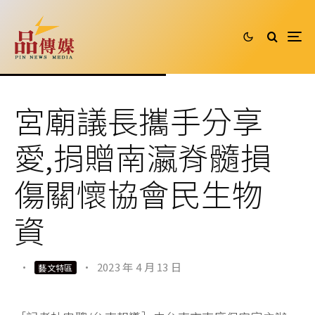
宮廟議長攜手分享
愛,捐贈南瀛脊髓損
傷關懷協會民生物
資
·
·
2023 年 4 月 13 日
藝文特區