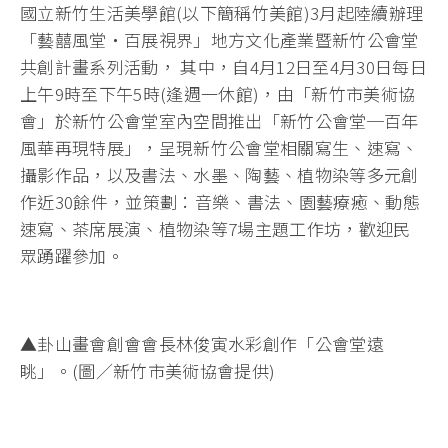
國立新竹生活美學館(以下簡稱竹美館)3月起陸續辦理
「藝囍風堂‧百展視界」地方文化產業暨新竹公會堂
共創計畫系列活動， 其中，自4月12日至4月30日每日
上午9時至下午5時(逢週一休館)，由「新竹市美術協
會」於新竹公會堂室內空間推出「新竹公會堂─百年
風華再現特展」，呈現新竹公會堂相關寫生、速寫、
攝影作品，以及書法、水墨、陶藝、植物染等多元創
作近30餘件，並策劃：音樂、書法、園藝療癒、動態
速寫、茶席展演、植物染等7場主題工作坊，歡迎民
眾踴躍參加。
▲卦山畫會創會會長林俊寅水彩創作「公會堂遠
眺」。(圖／新竹市美術協會提供)