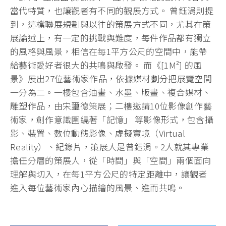
當代特質，也讓觀者有不同的觀展方式。 曾鈺涓則提
到，這檔聯展規劃與以往的策展方式不同，尤其在策
展論述上，有一定的挑戰與難度，每件作品都有獨立
的風格與風景，相信在每1平方公尺的空間中，能帶
給藝術愛好者很大的共鳴與啟發。 而《[1M²] 的風
景》展出27位藝術家作品，依據媒材劃分把展覽空間
一分為二。一樓包含油畫、水墨、版畫、複合媒材、
雕塑作品，由宋璽德策展；二樓邀請10位影像創作藝
術家，創作意識圍繞著「記憶」 等影像形式，包含攝
影、裝置、數位動態影像、虛擬實境（Virtual
Reality）、紀錄片，策展人是曾鈺涓。2人就其專業
擔任分層的策展人，從「時間」與「空間」兩個面向
理解與切入，在每1平方公尺的特定距離中，讓觀者
進入每位藝術家內心描繪的風景、進而共鳴。