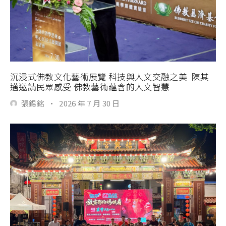
沉浸式佛教文化藝術展覽 科技與人文交融之美 陳其
邁邀請民眾感受 佛教藝術蘊含的人文智慧
張錫銘
·
2026 年 7 月 30 日