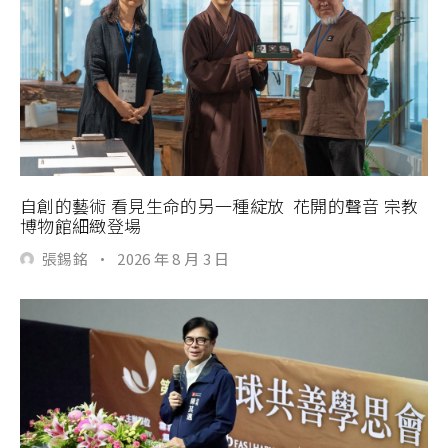
自創的藝術 看見生命的另一種綻放 花開的聲音 宗教
博物館細緻登場
張錫銘
·
2026 年 8 月 3 日