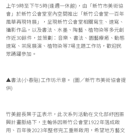
上午9時至下午5時(逢週一休館)，由「新竹市美術協
會」於新竹公會堂室內空間推出「新竹公會堂─百年
風華再現特展」，呈現新竹公會堂相關寫生、速寫、
攝影作品，以及書法、水墨、陶藝、植物染等多元創
作近30餘件，並策劃：音樂、書法、園藝療癒、動態
速寫、茶席展演、植物染等7場主題工作坊，歡迎民
眾踴躍參加。
▲書法(小春貼)工作坊示意。 (圖／新竹市美術協會提
供)
竹美館長葉于正表示，此次系列活動在文化部紓困振
興計畫脈絡下，主軸係因新竹公會堂1922年落成啟
用、百年後2023年整修完工重新啟用，希望地方藝文