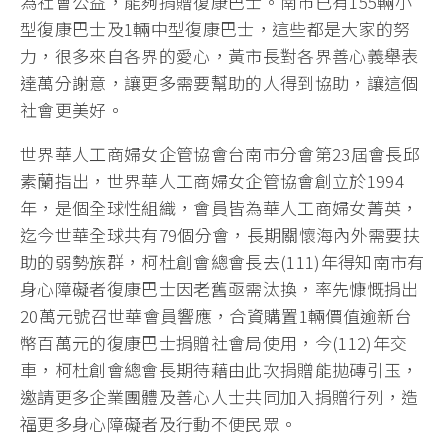
為社會公益，能夠捐贈復康巴士。南市已有155輛小
型復康巴士及1輛中型復康巴士，這些都是大家的努
力，很多來自各界的愛心，黃市長對各界善心義舉表
達萬分謝意，讓更多需要幫助的人得到協助，讓這個
社會更美好。
世界華人工商婦女企管協會台南市分會第23屆會長邱
素蘭指出，世界華人工商婦女企管協會創立於1994
年，是個全球性組織，會員皆為華人工商婦女菁英，
迄今世華全球共有79個分會，長期關懷海內外需要扶
助的弱勢族群，柯杜創會總會長去(111)年得知南市有
身心障礙者復康巴士因老舊亟需汰換，率先慷慨捐出
20萬元號召世華會員響應，合資購置1輛價值逾新台
幣百萬元的復康巴士捐贈社會局使用，今(112)年交
車，柯杜創會總會長期待藉由此次捐贈能拋磚引玉，
邀請更多企業團體及善心人士共同加入捐贈行列，造
福更多身心障礙者及行動不便民眾。