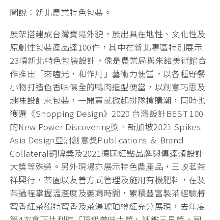
圖說：新北農業特色包裝。
展架搭建成台灣寶島外貌，展出具在地性、文化性及
原創性包裝產品達100件，其中在新北專區特別展示
23項新北特色包裝設計，像是農業局與朱銘美術館合
作推出「來嗑光，和作用」藝術力便當，以各種野餐
小物打造色香味俱全的鴨肉造型便當，以創意巧思及
趣味設計來包裝，一開賣就掀起排隊搶購潮，同時也
獲選《Shopping Design》2020 台灣設計BEST 100
的New Power Discovering獎、新加坡2021 Spikes
Asia Design亞洲創意獎Publications ＆ Brand
Collateral銅牌獎及2021德國紅點品牌與傳達類設計
大獎等殊榮。另外現場亦展示特色農產品，三峽茗茶
祥興行，茶園以友善方式管理及施用有機肥料，在製
茶過程掌握溫溼度及萎凋時間，累積豐富製茶經驗將
蜜香紅茶獨特蜜香及茶湯琥珀橙紅充分展現，去年度
第4次拿下比利時「頂級美味大獎」評鑑三星獎，同