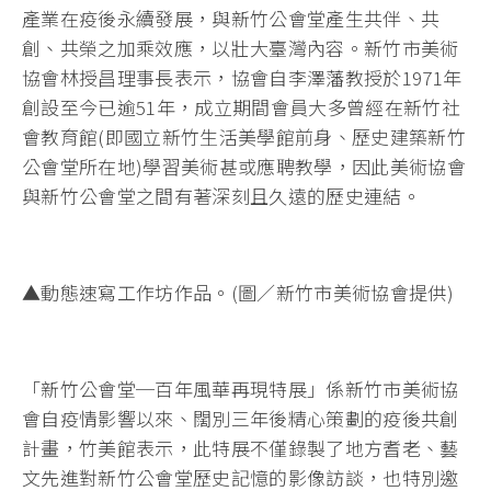
產業在疫後永續發展，與新竹公會堂產生共伴、共
創、共榮之加乘效應，以壯大臺灣內容。新竹市美術
協會林授昌理事長表示，協會自李澤藩教授於1971年
創設至今已逾51年，成立期間會員大多曾經在新竹社
會教育館(即國立新竹生活美學館前身、歷史建築新竹
公會堂所在地)學習美術甚或應聘教學，因此美術協會
與新竹公會堂之間有著深刻且久遠的歷史連結。
▲動態速寫工作坊作品。(圖／新竹市美術協會提供)
「新竹公會堂─百年風華再現特展」係新竹市美術協
會自疫情影響以來、闊別三年後精心策劃的疫後共創
計畫，竹美館表示，此特展不僅錄製了地方耆老、藝
文先進對新竹公會堂歷史記憶的影像訪談，也特別邀