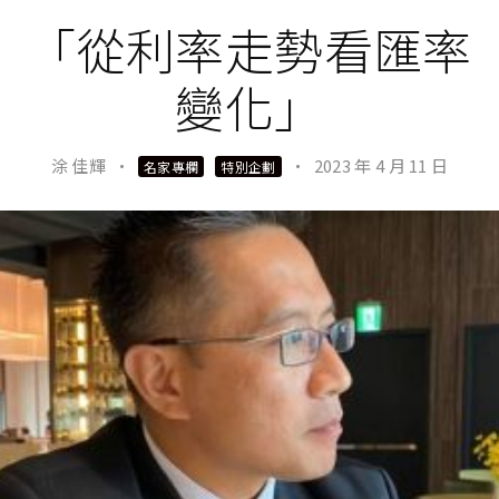
「從利率走勢看匯率
變化」
涂 佳輝
·
·
2023 年 4 月 11 日
名家專欄
特別企劃