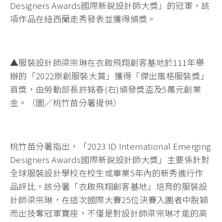
Designers Awards國際新銳設計師大獎」的冠軍，該
項作品在紐西蘭走秀發表並獲得頒獎。
▲服裝設計師梁宗琳在衣啟飛翔創客基地於111年舉
辦的「2022原創服裝大賞」獲得「傑出風格服裝獎」
首獎，由勞動部長許銘春(右)頒發獎盃及5萬元創業
金。（圖／桃竹苗分署提供）
桃竹苗分署指出，「2023 ID International Emerging
Designers Awards國際新銳設計師大獎」主要係針對
全球服裝設計學校在校生或畢業5年內的新秀進行作
品評比，該分署「衣啟飛翔創客基地」培育的服裝設
計師梁宗琳，在這次國際大賽25位決賽入圍者中脫穎
而出技奪冠軍寶座，不僅是對設計師梁宗琳才能的高