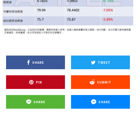
SHARE
TWEET
PIN
SUBMIT
SHARE
SHARE