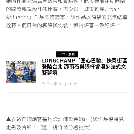
她的作品充滿舞台效果和實驗性，此次參加在紐西蘭
的國際新銳設計師比賽，再次以「城市難民Urban
Refugees」作品榮獲冠軍，該作品以誇張的充氣結構
詮釋人們日常的膨脹與偽裝，博得評審一致好評 。
也可以看看
LONGCHAMP「匠心巴黎」快閃街區
登陸台北 邵雨薇與張軒睿漫步法式文
藝夢境
2025 年 6 月 26 日
▲衣啟飛翔創客基地設計師梁宗琳(中)與作品模特兒
走秀及合影。（圖／桃竹苗分署提供）