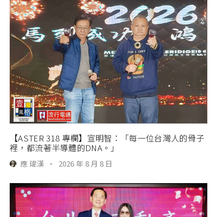
【ASTER 318 專欄】宣明智：「每一位台灣人的骨子
裡，都流著半導體的DNA。」
應 瑋漢
·
2026 年 8 月 8 日