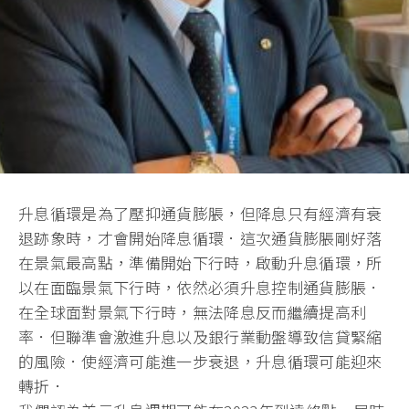
升息循環是為了壓抑通貨膨脹，但降息只有經濟有衰
退跡象時，才會開始降息循環．這次通貨膨脹剛好落
在景氣最高點，準備開始下行時，啟動升息循環，所
以在面臨景氣下行時，依然必須升息控制通貨膨脹．
在全球面對景氣下行時，無法降息反而繼續提高利
率．但聯準會激進升息以及銀行業動盤導致信貸緊縮
的風險．使經濟可能進一步衰退，升息循環可能迎來
轉折．