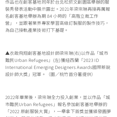
作品也在創客基地同年於台北松菸文創園區舉辦的服
裝秀發表活動中展示露出。2021年梁宗琳再接再厲報
名創客基地舉辦為期 84 小時的「高階立裁工作
營」，並跟著業界專家學習高級訂製服的製作技巧，
為自己接軌產業技術打下基礎。
▲衣啟飛翔創客基地設計師梁宗琳(右)以作品「城市
難民Urban Refugees」(左)獲紐西蘭「2023 ID
International Emerging Designers Awards國際新銳
設計師大獎」冠軍。（圖／桃竹苗分署提供）
2022年畢業後，梁宗琳全力投入創業，並以作品「城
市難民Urban Refugees」報名參加創客基地舉辦的
「2022 原創服裝大賞」，一舉拿下首獎並獲頒發圓夢