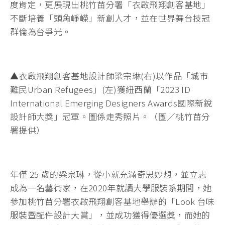
度肯定，更展現出桃竹苗分署「衣啟飛翔創客基地」
不斷培養「頭角崢嶸」新創人才，並在世界舞台技冠
群倫為台爭光。
▲衣啟飛翔創客基地設計師梁宗琳(右)以作品「城市
難民Urban Refugees」(左)獲紐西蘭「2023 ID
International Emerging Designers Awards國際新銳
設計師大獎」冠軍。圖係走秀照片。（圖／桃竹苗分
署提供）
年僅 25 歲的梁宗琳，從小就充滿奇思妙想，並立志
成為一名藝術家，在2020年就讀大學服裝系期間，她
參加桃竹苗分署衣啟飛翔創客基地舉辦的「Look 台味
服裝暨配件設計大賞」，並成功獲得優選獎，而她的