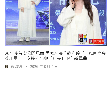
20年後首次公開見面 孟庭葦攜手戴利玲「三冠國際金
獎加冕」七夕將推出與「月亮」的全新單曲
應 瑋漢
·
2026 年 8 月 4 日