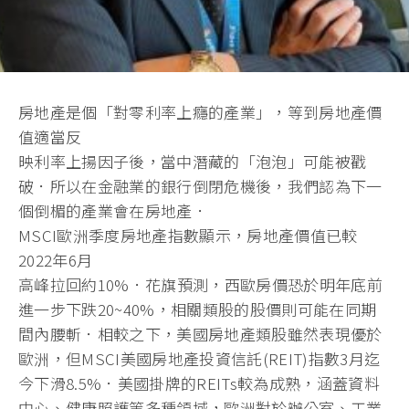
房地產是個「對零利率上癮的產業」，等到房地產價
值適當反
映利率上揚因子後，當中潛藏的「泡泡」可能被戳
破．所以在金融業的銀行倒閉危機後，我們認為下一
個倒楣的產業會在房地產．
MSCI歐洲季度房地產指數顯示，房地產價值已較
2022年6月
高峰拉回約10%．花旗預測，西歐房價恐於明年底前
進一步下跌20~40%，相關類股的股價則可能在同期
間內腰斬．相較之下，美國房地產類股雖然表現優於
歐洲，但MSCI美國房地產投資信託(REIT)指數3月迄
今下滑8.5%．美國掛牌的REITs較為成熟，涵蓋資料
中心、健康照護等多種領域，歐洲對於辦公室、工業