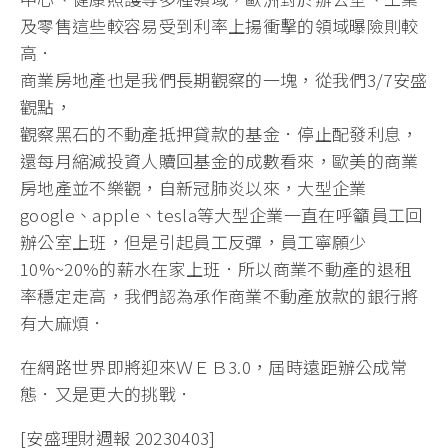
及零售這些較容易受到利率上揚衝擊的領域曝險則較
高．
商業房地產也是我們長期觀察的一塊，從我們3/7安盛
觀點，
觀察黑石的不動產抵押貸款的基金．停止配發利息，
還每月縮減投資人贖回基金的成數看來，歐美的商業
房地產並不樂觀，自新冠肺炎以來，大型企業
google、apple、tesla等大型企業一直在呼籲員工回
辦公室上班，但是引起員工反彈，員工寧願少
10%~20%的薪水在家上班．所以商業不動產的退租
率穩定走高，我們認為承作商業不動產放款的銀行將
有大麻煩．
在網路世界即將迎來ＷＥＢ3.0，屆時遠距辦公成常
態．又是更大的挑戰．
[安盛理財週報 20230403]