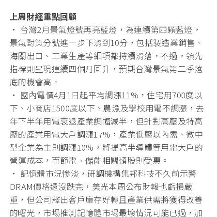
上周財經重點回顧
• 台灣2月景氣燈號再亮藍燈，為連續第四顆藍燈，
景氣對策分號進一步下滑到10分，包括製造業銷售、
海關出口、工業生產等細項都持續滑落，不過，領先
指標則呈現連續四個月回升，預期台灣景氣第二季落
底的機會高。
• 國內電價4月1日起平均調漲11%，住宅用700度以
下、小商店1500度以下、農漁及學校用電不調漲，去
年下半年用電衰退產業調幅減半，但針對高壓及特高
壓的產業用電大戶調漲17%，產業低壓以內需、微中
型企業為主則調漲10%，將提高半導體等用電大戶的
營運成本，而節電、儲能相關類股則受惠。
• 記憶體市況慘淡，研調機構集邦科技不久前示警
DRAM價格還沒跌完，美光本周公布財報也虧損嚴
重，但公司釋出客戶庫存好轉且產業供需將獲得改善
的曙光，市場推測記憶體市場最壞情況可能已過，加