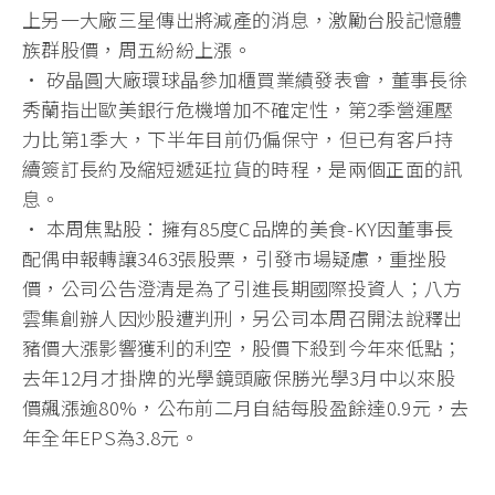
上另一大廠三星傳出將減產的消息，激勵台股記憶體
族群股價，周五紛紛上漲。
• 矽晶圓大廠環球晶參加櫃買業績發表會，董事長徐
秀蘭指出歐美銀行危機增加不確定性，第2季營運壓
力比第1季大，下半年目前仍偏保守，但已有客戶持
續簽訂長約及縮短遞延拉貨的時程，是兩個正面的訊
息。
• 本周焦點股：擁有85度C品牌的美食-KY因董事長
配偶申報轉讓3463張股票，引發市場疑慮，重挫股
價，公司公告澄清是為了引進長期國際投資人；八方
雲集創辦人因炒股遭判刑，另公司本周召開法說釋出
豬價大漲影響獲利的利空，股價下殺到今年來低點；
去年12月才掛牌的光學鏡頭廠保勝光學3月中以來股
價飆漲逾80%，公布前二月自結每股盈餘達0.9元，去
年全年EPS為3.8元。