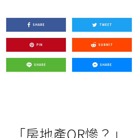
SHARE
TWEET
PIN
SUBMIT
SHARE
SHARE
「房地產OR慘？」