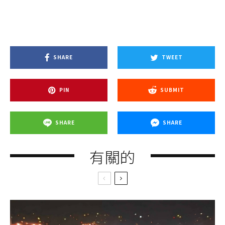
SHARE
TWEET
PIN
SUBMIT
SHARE
SHARE
有關的