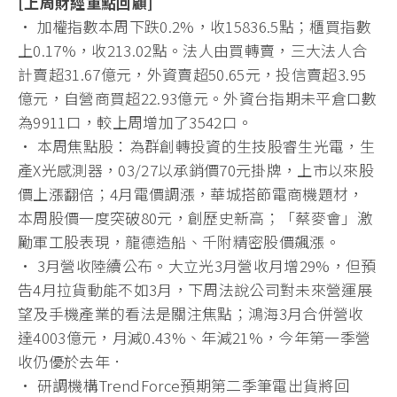
[上周財經重點回顧]
• 加權指數本周下跌0.2%，收15836.5點；櫃買指數
上0.17%，收213.02點。法人由買轉賣，三大法人合
計賣超31.67億元，外資賣超50.65元，投信賣超3.95
億元，自營商買超22.93億元。外資台指期未平倉口數
為9911口，較上周增加了3542口。
• 本周焦點股：為群創轉投資的生技股睿生光電，生
產X光感測器，03/27以承銷價70元掛牌，上市以來股
價上漲翻倍；4月電價調漲，華城搭節電商機題材，
本周股價一度突破80元，創歷史新高；「蔡麥會」激
勵軍工股表現，龍德造船、千附精密股價飆漲。
• 3月營收陸續公布。大立光3月營收月增29%，但預
告4月拉貨動能不如3月，下周法說公司對未來營運展
望及手機產業的看法是關注焦點；鴻海3月合併營收
達4003億元，月減0.43%、年減21%，今年第一季營
收仍優於去年．
• 研調機構TrendForce預期第二季筆電出貨將回