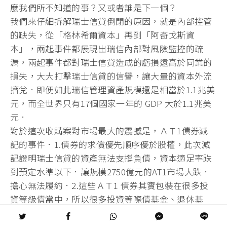
麼我們所不知道的事？又或者誰是下一個？
我們來仔細拆解瑞士信貸倒閉的原因，就是內部控管
的缺失，從「格林希爾資本」再到「阿奇戈斯資
本」，兩起事件都展現出瑞信內部對風險監控的疏
漏，兩起事件都對瑞士信貸造成的虧損遠高於同業的
損失，大大打擊瑞士信貸的信譽，讓大量的資本外流
擠兌．即便如此瑞信管理資產規模還是相當於1.1兆美
元，而全世界只有17個國家一年的 GDP 大於1.1兆美
元．
對於這次收購案對市場最大的震撼是，ＡＴ1債券減
記的事件．1.債券的求償優先順序優於股權，此次減
記證明瑞士信貸的資產無法支撐負債，資本適足率跌
到預定水準以下．讓規模2750億元的AT1市場大跌．
擔心無法履約．2.這些ＡＴ1 債券其實包裝在很多投
資等級債當中，所以很多投資等際債基金、退休基
金、壽險、避險基金必定有踩雷．而踩雷的金融機
構，也會岌岌可危．