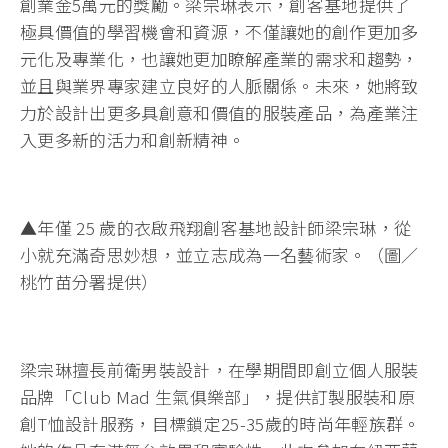
創業金5萬元的獎勵。梁宗琳表示，創客基地提供了
極具價值的學習機會和資源，不僅讓她的創作更加多
元化及專業化，也讓她更加瞭解產業的需求和趨勢，
並且與業界專家建立良好的人脈關係。未來，她將致
力於設計出更多具創意和價值的服裝產品，為產業注
入更多新的活力和創新精神。
▲年僅 25 歲的衣啟飛翔創客基地設計師梁宗琳，從
小就充滿奇思妙想，並立志成為一名藝術家。（圖／
桃竹苗分署提供）
梁宗琳擅長前衛男裝設計，在學期間即創立個人服裝
品牌「Club Mad 生氣俱樂部」，提供訂製服裝和原
創T恤設計服務，目標鎖定25-35歲的時尚年輕族群。