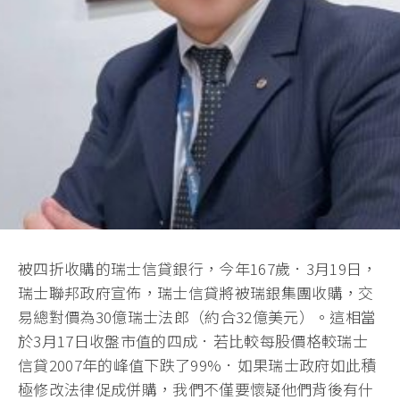
被四折收購的瑞士信貸銀行，今年167歲．3月19日，
瑞士聯邦政府宣佈，瑞士信貸將被瑞銀集團收購，交
易總對價為30億瑞士法郎（約合32億美元）。這相當
於3月17日收盤市值的四成．若比較每股價格較瑞士
信貸2007年的峰值下跌了99%．如果瑞士政府如此積
極修改法律促成併購，我們不僅要懷疑他們背後有什