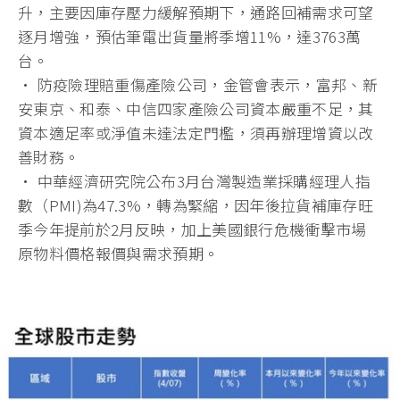
升，主要因庫存壓力緩解預期下，通路回補需求可望
逐月增強，預估筆電出貨量將季增11%，達3763萬
台。
• 防疫險理賠重傷產險公司，金管會表示，富邦、新
安東京、和泰、中信四家產險公司資本嚴重不足，其
資本適足率或淨值未達法定門檻，須再辦理增資以改
善財務。
• 中華經濟研究院公布3月台灣製造業採購經理人指
數（PMI)為47.3%，轉為緊縮，因年後拉貨補庫存旺
季今年提前於2月反映，加上美國銀行危機衝擊市場
原物料價格報價與需求預期。