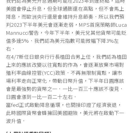
我們認為美元升息週期可能在2023年到達終點，屆時
美國會停止升息，但全球通膨還在高點，但不會馬上
降息，而歐洲央行還是會維持升息節奏．所以我們預
判2023下半年美元會逐漸走弱，MPS首席策略師Luca
Mannucci警告，今年下半年，美元兌其他貨幣可能貶
值多達5%．我們認為美元指數可能微幅下降3%左
右．
在4/7新任日銀央行行長植田合男上任，我們認為植田
上來的應該改變以往寬鬆的作為，會逐漸放棄市場對
殖利率曲線控管(YCC)政策．不再無限制寬鬆，讓市
場利率走向正常化，帶動日幣升值，下半年日圓應該
會是最強勢的貨幣之一．一比一百三十應該不復見．
日圓會漲到一比一百二十左右．
當fed正式啟動降息循環，也間接印證了經濟衰退，
此時國際貨幣會蜂擁回美國避險，美元將在啟動下一
波升值．