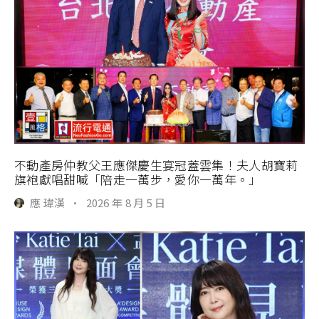
不動產房仲教父王應傑慶生宴冠蓋雲集！夫人胡寶莉
旗袍獻唱甜喊「陪走一萬步，愛你一萬年。」
應 瑋漢
·
2026 年 8 月 5 日