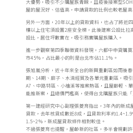
大優勢，吸引不少購屋族青睞，且疫後接案型SO
屋的屋況好、估值高，申請貸款的比例也較老屋高
另外一方面，20年以上的貸款資料，也占了將近四
樓以上住宅須設置2座安全梯，此後建案公設比拉
設比，居住坪數實在，吸引務實購屋族購入。
進一步觀察第四季聯徵資料發現，六都中申貸購買3
市45%，占比最小的則是台北市佔11.1%。
張旭嵐分析，近十年來全台的新興重劃區如雨後春
期、14期、廍子、水湳經貿及各單元重劃區，吸
A7、中路特區、小檜溪等推案熱區，且屋齡輕、
能推新案，且總價門檻高，使得台北購屋族只能「
第一建經研究中心副理張菱育指出，3年內的新成
貸款，去年核貸成數近8成，且貸款利率約1.4~1
1.5~2%，新成屋貸款條件相對較佳。
不過張菱育也提醒，屋齡新的社區，多半會規劃許