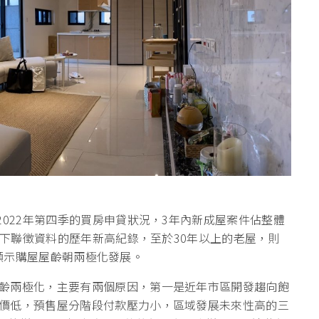
2022年第四季的買房申貸狀況，3年內新成屋案件佔整體
也創下聯徵資料的歷年新高紀錄，至於30年以上的老屋，則
三，顯示購屋屋齡朝兩極化發展。
齡兩極化，主要有兩個原因，第一是近年市區開發趨向飽
價低，預售屋分階段付款壓力小，區域發展未來性高的三