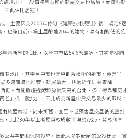
HO族增加，一般事務所型態的新屋交易也增加。而這些新
，因此佔比居冠！
成，主要因為2005年修訂《建築技術規則》後，規定8層
高，也讓目前市場上屋齡逾20年的建物，享有相對低的公
年內新屋的佔比，以台中市佔54.6%最多，其次是桃園
筍般湧出，其中台中市也是重劃最積極的縣市，像是11
引眾多建商購地推案，新屋量大；桃園近年則有青埔、
單價低。而開發趨近飽和房價又高的台北，多半得靠都更才
買老」或「脫北」，因此成為新屋申貸交易最少的區域。
屋由於屋齡新、尚未折舊，甚至不乏預售屋交屋後的整批
.9%，比起30年以上老屋貸款成數平均約7成5、貸款利率
多公共空間和休閒設施，因此大多數新屋的公設比高，實