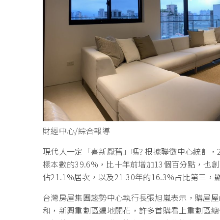
財經中心/綜合報導
現代人一定「喜新厭舊」嗎? 根據聯徵中心統計，
樣本數的39.6%，比十年前增加13個百分點，
佔21.1%居次，以及21-30年的16.3%占比第
台灣房屋集團趨勢中心執行長張旭嵐表示，購屋屋
和，新興重劃區遍地開花，許多首購看上重劃區總