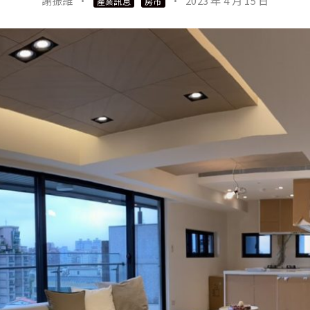
謝振維
·
·
2023 年 4 月 15 日
產業訊息
房市