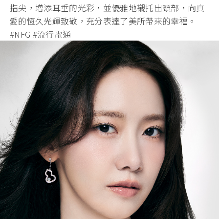
指尖，增添耳垂的光彩，並優雅地襯托出頸部，向真
愛的恆久光輝致敬，充分表達了美所帶來的幸福。
#NFG #流行電通