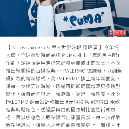
【 NeoFashionGo & 華人世界時報 應瑋漢 】今年情
人節，全球運動時尚品牌 PUMA 推出「真愛黑白配」
企劃，邀請情侶用穿搭來詮釋專屬彼此的默契，本次
推出鞋櫃裡的百搭經典 — PALERMO 德訓鞋，以翻蓋
設計款的嶄新樣式，為 PALERMO 換上新年新面貌，
讓每一步伐更加時髦，透過可拆卸翻蓋增添更多造型
變化，讓時尚不只是一種選擇，更是一種態度。此次
PALERMO 翻蓋設計款推出 #元祖黑 與 #奶霜白 兩款
經典時髦配色，透過黑與白的極致對比營造街頭風
格，再以焦糖色大底點綴帶出甜蜜質感，每一步都散
發獨特魅力，讓戀人之間的甜蜜氛圍更上一層樓。此