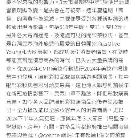
最不容忽視的影響力。3大市場趨勢中第1項便是消費
習慣明顯改變，過去會在母親節、週年慶檔期「囤
貨」的消費行為銳減，主要便是受到各種新型態的購
物節出現所影響，包括618年中慶、雙11、雙12等，
另外各大電商通路、及隨處可見的開架藥妝店，甚至
是台灣民眾海外旅遊時最愛的日韓開架商店Olive
Young和大國藥妝，都成功吸引消費者購買，在隨時
都能買到超優惠商品的時代，已失去大量採購的需
求。從2024年CMRI美妝行銷總研2024年美妝市場趨
勢中也發現，臉部彩妝品聲量與話題明顯增長，其中
眼部彩妝與唇彩討論度最高，這也讓人聯想到前幾年
在新冠疫情影響下，民眾口罩不離臉，降低彩妝購買
意願，如今各大品牌臉部彩妝類商品雨後春筍般推
出，全力搶攻能以全臉妝容示人的消費商機，尤以
2024下半年人氣更旺，應與年底３大節日（萬聖節、
聖誕節、跨年）有關，許多品牌都趁勢推出相關限量
包裝與色號。@cosme 網站1年有超過1億次的瀏覽