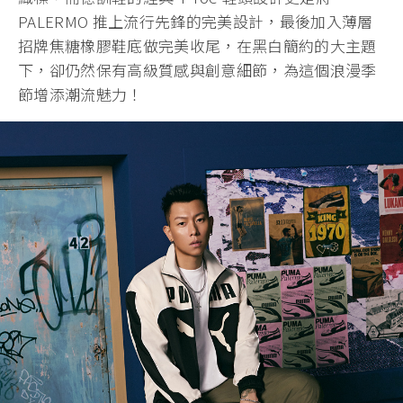
PALERMO 推上流行先鋒的完美設計，最後加入薄層
招牌焦糖橡膠鞋底做完美收尾，在黑白簡約的大主題
下，卻仍然保有高級質感與創意細節，為這個浪漫季
節增添潮流魅力！