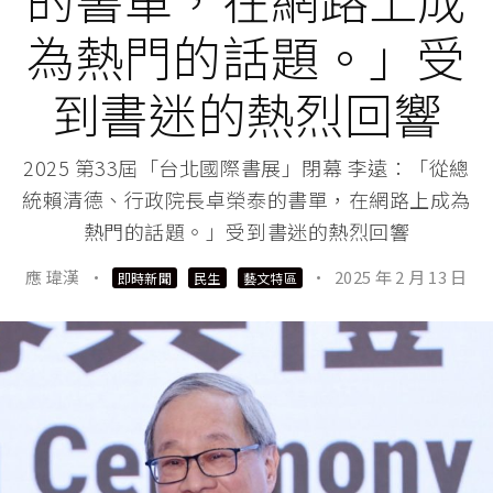
為熱門的話題。」受
到書迷的熱烈回響
2025 第33屆「台北國際書展」閉幕 李遠：「從總
統賴清德、行政院長卓榮泰的書單，在網路上成為
熱門的話題。」受到書迷的熱烈回響
應 瑋漢
·
·
2025 年 2 月 13 日
即時新聞
民生
藝文特區