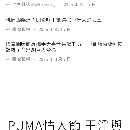
住展雜誌 MyHousing
·
2026 年 8 月 7 日
桃園銀髮達人開麥啦！徵選40位達人進社區
臺灣郵報
·
2026 年 8 月 7 日
國臺圖慶館慶攜手大嘉音樂聚工坊 《仙履奇緣》閱
讀親子音樂劇盛大登場
臺灣郵報
·
2026 年 8 月 7 日
PUMA情人節 王淨與