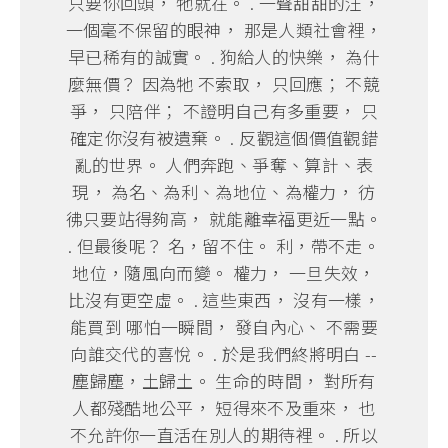
只要你回頭， 牠就在。 . 一聲甜甜的汪，
一個毫不保留的眼神， 那是人類社會裡，
早已稀有的誠實。 . 狗給人的快樂， 為什
麼無價？ 因為牠 不索取， 只回應； 不競
爭， 只陪伴； 不證明自己有多重要， 只
確定你沒有被遺棄。 . 反觀這個價值觀錯
亂的世界。 人們奔跑、爭奪、算計、表
現， 為名、為利、為地位、為權力， 彷
彿只要站得夠高， 就能離幸福更近一點。
. 但最後呢？ 名，留不住。 利，帶不走。
地位，隨風向而變。 權力， 一旦失效，
比沒有更空虛。 . 這些東西， 沒有一樣，
能買到 哪怕一瞬間， 發自內心、 不需要
向誰交代的喜悅。 . 於是我們終將明白 --
塵歸塵，土歸土。 生命的時間， 對所有
人都殘酷地公平， 短得來不及重來， 也
不允許你一直活在別人的期待裡。 . 所以