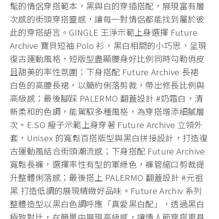
髦的情侶穿搭範本，黑與白的穿插搭配，展現富有層
次感的街頭穿搭靈感，讓每一對情侶都能找到屬於彼
此的穿搭語言。GINGLE 王淨示範上身選擇 Future
Archive 寶貝短袖 Polo 衫，黑白相間的小巧思，呈現
復古運動風格，短版型盡顯腰身好比例同時勾勒俏皮
且甜美的率性氛圍；下身搭配 Future Archive 長裙
白色的高腰長裙，以簡約俐落剪裁，帶出修長比例與
高級感；最後腳踩 PALERMO 翻蓋設計 #奶霜白，清
新柔和的色調，能駕馭多種風格，為穿搭增添細膩層
次。E.SO 瘦子示範上身穿著 Future Archive 立領外
套，Unisex 的寬鬆百搭版型與黑白拼接設計，打造復
古運動風結合街頭潮流感；下身搭配 Future Archive
寬鬆長褲，選擇率性有型的軍綠色，褲管縮口剪裁提
升整體俐落感；最後搭上 PALERMO 翻蓋設計 #元祖
黑 打造低調的展現精緻好品味。Future Archiv 系列
整體造型以黑白色調呼應「真愛黑白配」，透過黑白
極致對比，在簡單中展現高級感，讓情人節穿搭更具