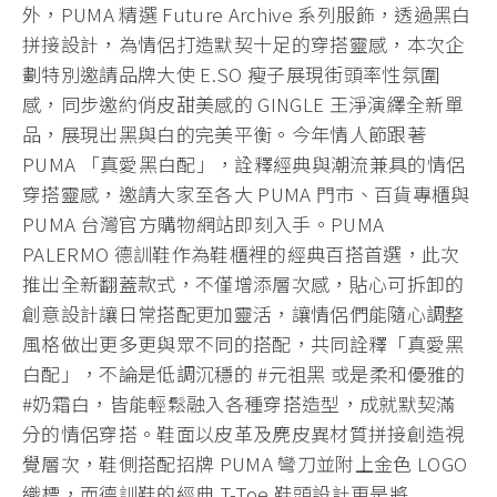
外，PUMA 精選 Future Archive 系列服飾，透過黑白
拼接設計，為情侶打造默契十足的穿搭靈感，本次企
劃特別邀請品牌大使 E.SO 瘦子展現街頭率性氛圍
感，同步邀約俏皮甜美感的 GINGLE 王淨演繹全新單
品，展現出黑與白的完美平衡。今年情人節跟著
PUMA 「真愛黑白配」，詮釋經典與潮流兼具的情侶
穿搭靈感，邀請大家至各大 PUMA 門市、百貨專櫃與
PUMA 台灣官方購物網站即刻入手。PUMA
PALERMO 德訓鞋作為鞋櫃裡的經典百搭首選，此次
推出全新翻蓋款式，不僅增添層次感，貼心可拆卸的
創意設計讓日常搭配更加靈活，讓情侶們能隨心調整
風格做出更多更與眾不同的搭配，共同詮釋「真愛黑
白配」，不論是低調沉穩的 #元祖黑 或是柔和優雅的
#奶霜白，皆能輕鬆融入各種穿搭造型，成就默契滿
分的情侶穿搭。鞋面以皮革及麂皮異材質拼接創造視
覺層次，鞋側搭配招牌 PUMA 彎刀並附上金色 LOGO
織標，而德訓鞋的經典 T-Toe 鞋頭設計更是將