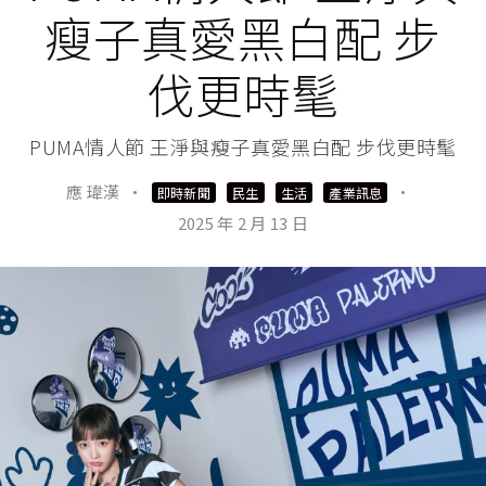
瘦子真愛黑白配 步
伐更時髦
PUMA情人節 王淨與瘦子真愛黑白配 步伐更時髦
應 瑋漢
·
·
即時新聞
民生
生活
產業訊息
2025 年 2 月 13 日