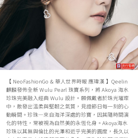
【 NeoFashionGo & 華人世界時報 應瑋漢 】Qeelin
麒麟發佈全新 Wulu Pearl 珠寶系列，將 Akoya 海水
珍珠完美融入經典 Wulu 設計。願佩戴者於珠光璀璨
中，散發出溫柔與堅韌之氣質，見證節日每一刻的心
動瞬間。珍珠—來自海洋深處的珍寶，因其隨時間演
化的特性，常被視為自然美的永恆化身。Akoya海水
珍珠以其無與倫比的光澤和近乎完美的圓度，長久以