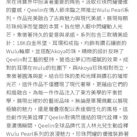
來在珠寶界中扮演著重要的角色。汲取珍珠閃耀優雅
的靈感，Qeelin在情人節來臨之際推出Wulu Pearl系
列。作品完美融合了古典魅力與現代美感，展現每顆
珍珠純淨而瑩潤的本質。旨在戀人眼中閃耀動人光
芒，象徵著持久的愛意與承諾。系列包含三款精美設
計：18K白金吊墜、耳環和戒指，均飾有鑽石鑲嵌的
Wulu輪廓，並搭配Akoya珍珠。精緻的設計反映了
Qeelin對工藝的堅持，營造出夢幻而細膩的效果。成
對的耳環在Wulu的包圍下，與Akoya珍珠相對而立，
象徵著圓滿與愛。結合珍珠的柔和光輝與鑽石的璀璨
光芒，這件作品不僅體現了現代奢華，更藉由它們的
和諧融合，為每一件作品注入了東方美學的平衡哲
學，展現出絕妙的藝術品味。無論是單獨佩戴以展現
極簡的魅力，還是層疊搭配以表達個性化的風格，這
些創作完美詮釋了Qeelin對偶然連結的現代詮釋。致
意濃情瞬間，Qeelin全球品牌代言人林允兒生動詮釋
Wulu Pearl系列的浪漫魅力，珍珠閃耀的優雅裝飾著