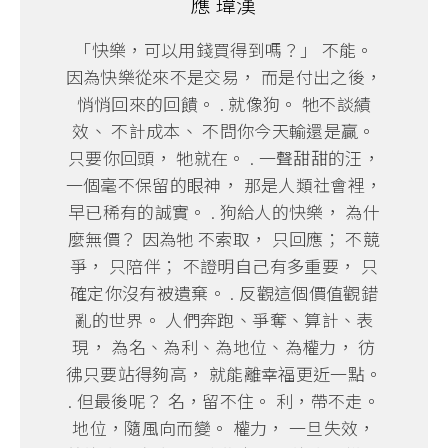
應 瑋漢
「快樂，可以用錢買得到嗎？」 不能。
因為快樂從來不是交易， 而是付出之後，
悄悄回來的回饋。 . 就像狗。 牠不談績
效、 不計成本、 不問你今天輸還是贏。
只要你回頭， 牠就在。 . 一聲甜甜的汪，
一個毫不保留的眼神， 那是人類社會裡，
早已稀有的誠實。 . 狗給人的快樂， 為什
麼無價？ 因為牠 不索取， 只回應； 不競
爭， 只陪伴； 不證明自己有多重要， 只
確定你沒有被遺棄。 . 反觀這個價值觀錯
亂的世界。 人們奔跑、爭奪、算計、表
現， 為名、為利、為地位、為權力， 彷
彿只要站得夠高， 就能離幸福更近一點。
. 但最後呢？ 名，留不住。 利，帶不走。
地位，隨風向而變。 權力， 一旦失效，