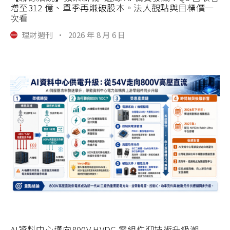
增至312 億、單季再賺破股本。法人觀點與目標價一
次看
理財週刊
·
2026 年 8 月 6 日
AI資料中心邁向800V HVDC 零組件迎技術升級潮