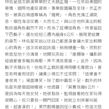
林佑星這次飾演葉華的丈夫趙正龍，一位來自美國的
華僑、國際地產投資商，事業版圖遍及全球，亦正亦
邪，被黑白兩道尊稱為「龍哥」。角色充滿江湖氣
息，個性海派仗義、大而化之，與以往他所演出的輕
鬆詼諧角色截然不同。而為了詮釋這角色，特意留起
下巴鬍子，還在短短三週內瘦身6公斤，展現更結實
的身形。林佑星笑說以往自己都是演會讓大家比較開
心的角色，這次收斂起詼諧，稍微穩重一點，而對於
新造型他十分滿意，他開玩笑說：「進棚後，攝影師
經過都會多瞄我兩眼，弄不清我是誰。」此外，因為
鬍子夾雜白毛，他每天上戲前還得用睫毛膏遮白，甚
至有時會用拔的，讓黃少祺忍不住笑問：「這樣會不
會很爽？」場面爆笑。除了戲中霸氣十足，戲外的林
佑星則是個超級暖爸。他透露：「其實我瘦6公斤，
是因為每天抱女兒，她很黏我，監視器看她在家玩得
很開心，但只要我一開門回家，她就立刻哭著叫爸
爸，超會演的！」果然戲精基因從小養成。而這次搭