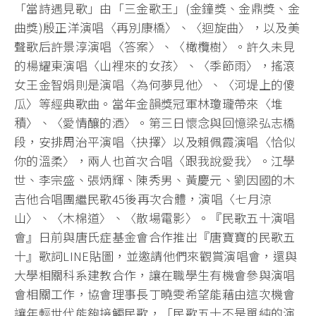
「當詩遇見歌」由「三金歌王」(金鐘獎、金鼎獎、金
曲獎)殷正洋演唱〈再別康橋〉、〈迴旋曲〉，以及美
聲歌后許景淳演唱〈答案〉、〈橄欖樹〉。許久未見
的楊耀東演唱〈山裡來的女孩〉、〈季節雨〉，搖滾
女王金智娟則是演唱〈為何夢見他〉、〈河堤上的傻
瓜〉等經典歌曲。當年金韻獎冠軍林瓊瓏帶來〈堆
積〉、〈愛情釀的酒〉。第三日懷念與回憶梁弘志橋
段，安排周治平演唱〈抉擇〉以及賴佩霞演唱〈恰似
你的溫柔〉，兩人也首次合唱〈跟我說愛我〉。江學
世、李宗盛、張炳輝、陳秀男、黃慶元、劉因國的木
吉他合唱團繼民歌45後再次合體，演唱〈七月涼
山〉、〈木棉道〉、〈散場電影〉。『民歌五十演唱
會』日前與唐氏症基金會合作推出『唐寶寶的民歌五
十』歌詞LINE貼圖，並邀請他們來觀賞演唱會，還與
大學相關科系建教合作，讓在職學生有機會參與演唱
會相關工作，協會理事長丁曉雯希望能藉由這次機會
讓年輕世代能夠接觸民歌，「民歌五十不是單純的演