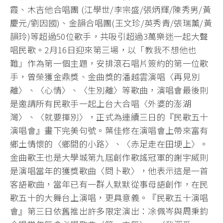
霞、木吉他合唱團 (江學世/李宗盛/張炳輝/陳秀男/黃
慶元/劉因國)、金韻合唱團(王文珍/英秀青/張瑞薰/黃
韻玲)等超過50位歌手，共吸引超過3萬樂迷一起大聲
唱民歌。2月16日迎來第三場，以「教我不想他也
難」作為第一個主題，安排滾石唱片簽約的第一位歌
手，曾榮獲金鼎獎、金曲獎的潘越雲演唱〈再見別
離〉、〈心情〉、〈生別離〉等歌曲，演唱會最後則
是邀請所有民歌手一起上台大合唱〈外婆的澎湖
灣〉、〈就要揮別〉，正式為連續三日的『民歌五十
演唱會』畫下完美句號。葉佳修在演唱會上帶來富有
鄉土情懷的〈鄉間的小路〉、〈赤足走在田埂上〉。
金曲歌王也是大學城第九屆創作歌謠冠軍的謝宇威則
是演唱當年的獲獎歌曲〈問卜歌〉，他表示這是一首
客語歌曲，當年已有一群人默默從事母語創作，在民
歌五十的大舞台上演唱，更具意義。『民歌五十演唱
會』第三日依舊推出許多限定演出：凃佩岑與周秉鈞