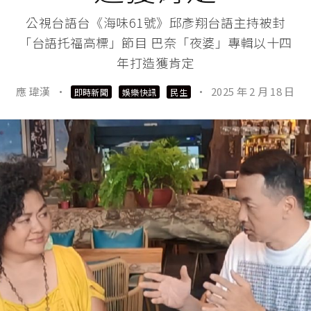
公視台語台《海味61號》邱彥翔台語主持被封
「台語托福高標」節目 巴奈「夜婆」專輯以十四
年打造獲肯定
應 瑋漢
·
·
2025 年 2 月 18 日
即時新聞
娛樂快訊
民生