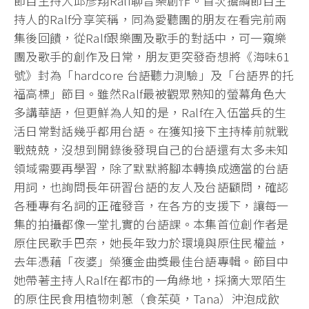
節目主持人邱彥翔Ralf聊音樂創作。首次擔綱節目主
持人的Ralf分享笑稱，同為愛聽團的朋友在看完前兩
集後回饋，從Ralf跟樂團及歌手的對話中，可一窺樂
團及歌手的創作及日常，朋友更突發奇想將《海味61
號》封為「hardcore 台語聽力測驗」及「台語界的托
福高標」節目。雖然Ralf最被觀眾熟知的螢幕角色大
多講華語，但更鮮為人知的是，Ralf在入伍當兵的生
活日常對話幾乎都用台語。在獲知接下主持棒前就戰
戰兢兢，沒想到開錄後發現自己的台語還有太多未知
領域需要再學習，除了默默將腳本轉換成適當的台語
用詞，也詢問長年研習台語的友人及台語顧問，確認
各種專有名詞的正確發音，在各方的支援下，讓每一
集的拍攝都像一堂扎實的台語課。本集首位創作者是
原住民歌手巴奈，她長年致力於環境與原住民權益，
去年憑藉「夜婆」榮獲金曲獎最佳台語專輯。節目中
她帶著主持人Ralf在都市的一角綠地，採摘大眾陌生
的原住民食用植物刺蔥（食茱萸，Tana）沖泡成飲