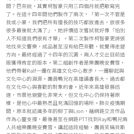
間？巴奈說，其實柯智豪只用三四個月就把歌寫完
了。在這十四年間他們製作了兩次，「第一次不管是
我或小豪，我們把所有擅長的技巧都放進去，放很多
很多最後就太滿了」，她評價這次嘗試就好像「怕別
人不知道我們很有才華」。第二次製作柯智豪更誇張
地找來交響樂，成品甚至沒有給巴奈聽，就覺得走錯
方向。最終經過了十四年的沉澱，兩人才交出目前這
版獲得肯定的版本。第二組創作者是樂團晚安費雪，
他們帶著Ralf一邊在高雄文化中心散步，一邊聊起與
文化中心的淵源。團員鴨兄在高雄讀書長大，過去都
在文化中心與喜歡的對象約會。近年來高雄發展迅
速，市景地貌變化非常大，但文化中心仍保持著原
樣，是他心中最熟悉且充滿回憶的場所。肺炎疫情期
間，原本就認識多年的柳丁與Lion，藉網路交流作品
作為心靈支撐，最後甚至在網路PTT找到Ray和鴨兄兩
人共組樂團晚安費雪。講起這段經驗，團員笑稱貝斯