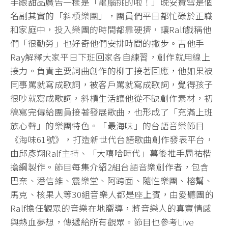
手跟甜品廣告一樣是「電腦挑的啦！」晚安費雪是個
名副其實的「斜槓樂團」，團員們平日都忙碌於正職
和家庭中，投入樂團的時間都靠硬擠，讓Ralf戲稱他
們「很勤勞」也好奇他們安排時間的撇步。吉他手
Ray解釋大家平日下班回家各自練習，創作就用線上
接力。負責主要詞曲創作的柳丁接著回應，他如果被
同事罵就寫成歌詞，被客戶罵就寫成歌詞，覺得孩子
很吵就寫成歌詞，斜槓生活讓他從不缺創作素材，初
稿寫完傳給團員接著發展歌曲，也形成了「充滿上班
族心聲」的樂團特色。「最海味」的台語音樂節目
《海味61號》，打造新世代台語歌曲創作發表平台，
由邱彥翔Ralf主持、「大嘻哈時代」幕後推手周祐楷
擔綱製作。節目每集介紹2組台語音樂創作者，包含
巴奈、潘信維、震樂堂、阿跨面、隨性樂團、榕幫、
馬克、核果人等30組音樂人都是座上賓，由愛聽團的
Ralf擔任觀眾的音樂在地嚮導，將音樂人的真實情感
與熱血夢想，傳遞給所有觀眾。節目也參考Live