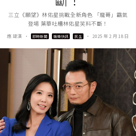
三立《願望》林佑星挑戰全新角色 「龍哥」霸氣
登場 葉華吐槽林佑星笑料不斷！
應 瑋漢
·
·
2025 年 2 月 18 日
即時新聞
娛樂快訊
民生