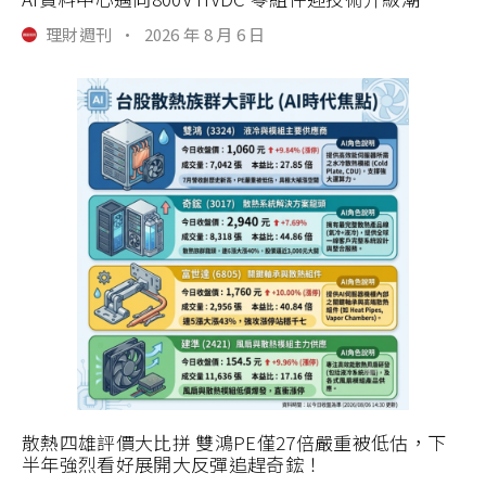
理財週刊
·
2026 年 8 月 6 日
散熱四雄評價大比拼 雙鴻PE僅27倍嚴重被低估，下
半年強烈看好展開大反彈追趕奇鋐！