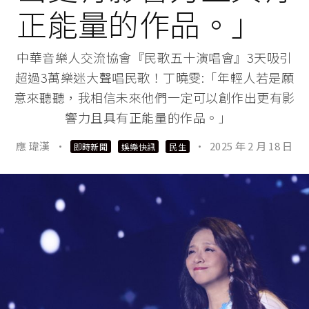
正能量的作品。」
中華音樂人交流協會『民歌五十演唱會』3天吸引
超過3萬樂迷大聲唱民歌！丁曉雯:「年輕人若是願
意來聽聽，我相信未來他們一定可以創作出更有影
響力且具有正能量的作品。」
應 瑋漢
·
·
2025 年 2 月 18 日
即時新聞
娛樂快訊
民生