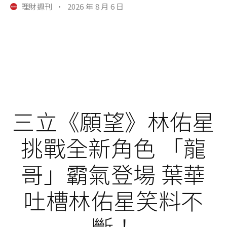
理財週刊
·
2026 年 8 月 6 日
三立《願望》林佑星
挑戰全新角色 「龍
哥」霸氣登場 葉華
吐槽林佑星笑料不
斷！