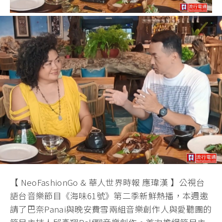
【 NeoFashionGo & 華人世界時報 應瑋漢 】公視台
語台音樂節目《海味61號》第二季新鮮熱播，本週邀
請了巴奈Panai與晚安費雪兩組音樂創作人與愛聽團的