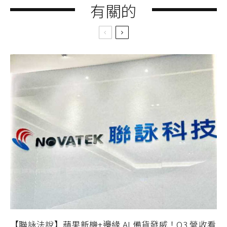
有關的
【聯詠法說】蘋果新機+邊緣 AI 備貨發威！Q3 營收看