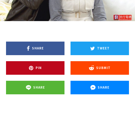
SHARE
TWEET
PIN
SUBMIT
SHARE
SHARE