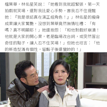
檔葉華，林佑星笑說：「她看到我就超緊張，第一天
拍戲就笑場，還對我比愛心手勢，害我忍不住提醒
她：『我是很認真在演正經角色！』」林佑星的瘦身
成果讓大家驚艷，沒想到葉華竟然無情吐槽：「有
嗎？真不明顯耶！」她還抱怨：「和他對戲好崩潰！
他就是大家的開心果，老是臨場改台詞，或突然冒出
奇怪的點子，讓人忍不住笑場！」但她也坦言：「他
的新造型滿有個性，留鬍子後還蠻帥的！」