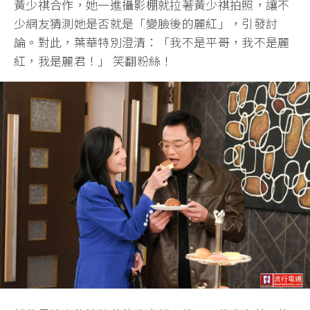
黃少祺合作，她一進攝影棚就拉著黃少祺拍照，讓不
少網友猜測她是否就是「變臉後的麗紅」，引發討
論。對此，葉華特別澄清：「我不是平哥，我不是麗
紅，我是麗君！」 笑翻粉絲！