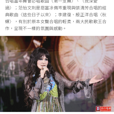
合唱當年舞會必唱歌曲〈第一支舞〉、〈我深愛
過〉；范怡文則是搭當凃佩岑重現與張清芳合唱的經
典歌曲〈這些日子以來〉；李建復、殷正洋合唱〈秋
蟬〉，有別於原本女聲合唱的輕柔，兩大民歌歌王合
作，呈現不一樣的氛圍與感動。