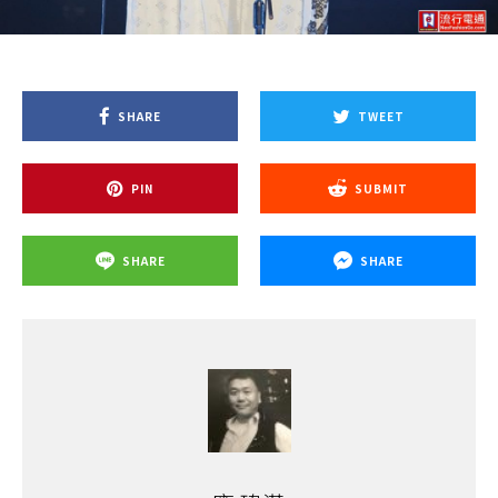
SHARE
TWEET
PIN
SUBMIT
SHARE
SHARE