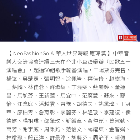
【 NeoFashionGo & 華人世界時報 應瑋漢 】中華音
樂人交流協會連續三天在台北小巨蛋舉辦『民歌五十
演唱會』，超過50組歌手輪番演唱，三場票券完售。
楊弦、吳楚楚、張明智、凃佩岑、葉佳修、趙樹海、
王夢麟、林佳蓉、許淑絹、丁曉雯、藍麗婷、董運
昌、馬毓芬、王新蓮、馬宜中、范廣慧、蘇來、鄭
怡、江念庭、潘越雲、齊豫、胡德夫、姚黛瑋、于冠
華、廖柏青、詹育彰、李麗芬、林隆璇、李建復、侯
德健、楊祖珺、邰肇玫、靳鐵章、黃仲崑、曾淑勤、
萬芳、謝宇威、周秉鈞、范怡文、楊耀東、金智娟、
林瓊瓏、殷正洋、許景淳、胡藝芬、周治平、賴佩