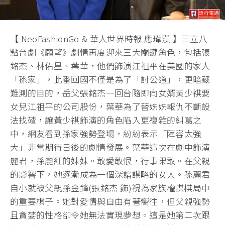
【 NeoFashionGo & 華人世界時報 應瑋漢 】三立八
點台劇《願望》劇情再度迎來三大關鍵角色，包括張
銘杰、林佑星、葉華，他們飾演江祖平在美國的家人-
「孫家」，此番回國不僅是為了「討公道」，更暗藏
難測的目的，岳父張銘杰一回台隨即向女婿黃少祺要
女兒江祖平的公司股份，葉華為了替姊姊報仇不斷設
法找碴，讓黃少祺飾演的角色陷入更複雜的糾葛之
中，網友看到孫家強勢登場，紛紛表示「陣容太強
大」非常期待日後的劇情發展。葉華這次在劇中飾演
麗君，孫麗紅的妹妹。敢愛敢恨，行事果敢。在父親
的影響下，她逐漸成為一個深諳謀略的女人。孫麗君
自小就被父親孫金鋒(張銘杰 飾)視為家族權謀棋局中
的重要棋子。她對愛情與自由有著嚮往，但父親強勢
且貪婪的性格卻令她無法實現夢想。這是她第二次跟