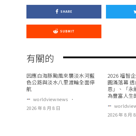
SHARE
SUBMIT
有關的
因應白海豚颱風來襲淡水河藍
2026 福
色公路與淡水八里渡輪全面停
圓滿落幕 
航
恩」、「永
為豐富人生
worldviewnews
·
worldvie
2026 年 8 月 8 日
2026 年 8 月 