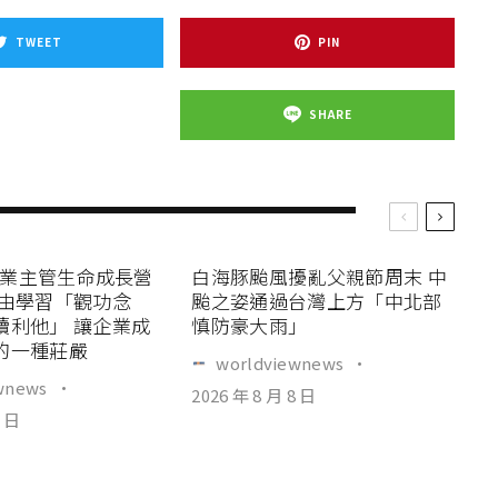
TWEET
PIN
SHARE
智企業主管生命成長營
白海豚颱風擾亂父親節周末 中
透由學習「觀功念
颱之姿通過台灣上方「中北部
續利他」 讓企業成
慎防豪大雨」
的一種莊嚴
worldviewnews
·
wnews
·
2026 年 8 月 8 日
8 日