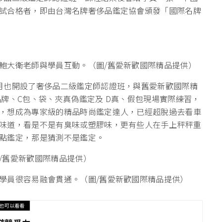
試合格者，即由台灣名牌奢侈品鑑定協會頒發「國際名牌
鮑大衛老師與學員互動。（圖/舊愛新歡國際精品提供）
月也開設了奢侈品二級鑑定師認證班，與舊愛新歡國際精
牌、C包、袋、夾真偽鑑定及 D真、假包現場實際練習，
，想成為專家級的精品時尚鑑定達人，已經超脫過去看車
味道，看是不是有臭味或塑膠味，更有些人在手上秤秤重
點鑑定，那是猜測不是鑑定。
/舊愛新歡國際精品提供）
學員很容易融會貫通。（圖/舊愛新歡國際精品提供）
也可以看看